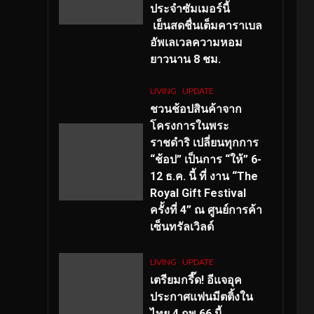
ประจำซัมเมอร์นี้
เย็นสดชื่นเต็มคาราเบล
อัพเลเวลความหอม
ยาวนาน
8
ชม.
LIVING
UPDATE
ชวนช้อปสินค้าจาก
โครงการในพระ
ราชดำริ เปลี่ยนทุกการ
“ช้อป” เป็นการ “ให้” 6-
12 ธ.ค. นี้ ที่ งาน “The
Royal Gift Festival
ครั้งที่ 4” ณ ศูนย์การค้า
เซ็นทรัลเวิลด์
LIVING
UPDATE
เตรียมกรี๊ด! อีแจอุค
ประกาศแฟนมีตติ้งใน
ไทย 4 กพ 66 นี้