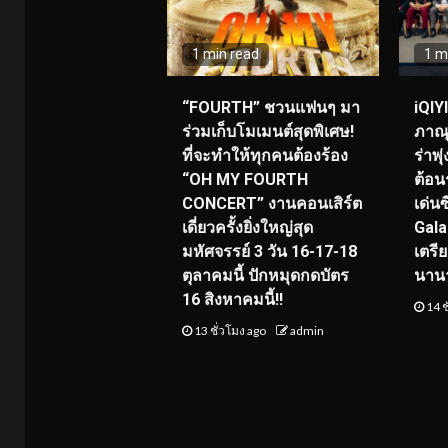
1 min read
1 m
“FOURTH” ชวนแฟนๆ มา
iQIY
ร่วมเก็บโมเมนต์สุดพิเศษ!
ภาณุ
ที่จะทำให้ทุกคนต้องร้อง
ร่าพ
“OH MY FOURTH
ต้อน
CONCERT” งานคอนเสิร์ต
เด่น
เดี่ยวครั้งยิ่งใหญ่สุด
Gala
มหัศจรรย์ 3 วัน 16-17-18
เตรี
ตุลาคมนี้ ปักหมุดกดบัตร
นาน
16 สิงหาคมนี้!!
14 ช
13 ชั่วโมง ago
admin