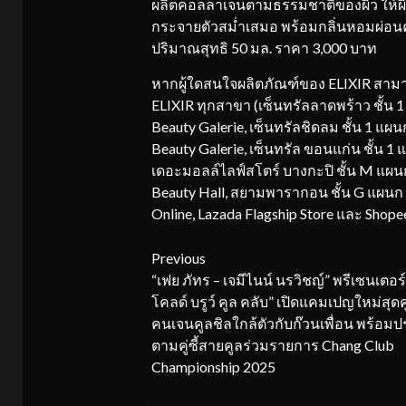
ผลิตคอลลาเจนตามธรรมชาติของผิว ให้ผิวดูอ
กระจายตัวสม่ำเสมอ พร้อมกลิ่นหอมผ่อนค
ปริมาณสุทธิ 50 มล. ราคา 3,000 บาท
หากผู้ใดสนใจผลิตภัณฑ์ของ ELIXIR สามารถ
ELIXIR ทุกสาขา (เซ็นทรัลลาดพร้าว ชั้น 
Beauty Galerie, เซ็นทรัลชิดลม ชั้น 1 แผนก
Beauty Galerie, เซ็นทรัล ขอนแก่น ชั้น 1 แ
เดอะมอลล์ไลฟ์สโตร์ บางกะปิ ชั้น M แผนก
Beauty Hall, สยามพารากอน ชั้น G แผนก B
Online, Lazada Flagship Store และ Shope
Continue
Previous
“เฟย ภัทร – เจมีไนน์ นรวิชญ์” พรีเซนเตอร์
Reading
โคลด์ บรูว์ คูล คลับ” เปิดแคมเปญใหม่สุด
คนเจนคูลชิลใกล้ตัวกับก๊วนเพื่อน พร้อม
ตามคู่ซี้สายคูลร่วมรายการ Chang Club
Championship 2025