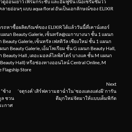
่อนเยาว์ เฟิร์มกระชับ และอิ่มฟูขึ้น เนื้อเซรั่มซึมไว
ลายอ่อนๆ แบบ aqua floral อันเป็นเอกลักษณ์ของ ELIXIR
หาซื้อผลิตภัณฑ์ของ ELIXIR ได้แล้ววันนี้ที่เคาน์เตอร์
1 แผนก Beauty Galerie, เซ็นทรัล@เมกาบางนา ชั้น 1 แผนก
 Beauty Galerie, เซ็นทรัล เฟสติวัล เชียงใหม่ ชั้น 1 แผนก
ผนก Beauty Galerie​, เอ็มโพเรียม ชั้น G แผนก Beauty Hall,
 Beauty Hall ​, เดอะมอลล์ไลฟ์สโตร์ บางแค ชั้น M แผนก
eauty Hall) ​หรือช่องทางออนไลน์ Central Online, M
e Flagship Store
Next
 “ช้าง
‘จตุรงค์’ เสิร์ฟความฮาฉ่ำใน ‘ซองแดงแต่งผี’ การัน
คูล ชวน
ตีมุกใหม่จัดมาให้แบบเต็มพิกัด
ประกาศ