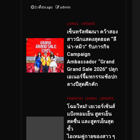
2 เดือน ago
admin
LIVING
UPDATE
เซ็นทรัลพัฒนา คว้าสอง
สาวนักแสดงสุดฮอต “ลี
น่า-หมิว” รับภารกิจ
Campaign
Ambassador “Grand
Grand Sale 2026” ปลุก
เอเนอร์จี้มหกรรมช้อปก
ลางปีสุดคึกคัก
FASHION
LIVING
UPDATE
โฉมใหม่
! เอเวอร์เซ้นส์
แป้งหอมเย็น สูตรเย็น
สดชื่น และสูตรเย็นสุด
ขั้ว
ไอเทมคู่กายของสาว ๆ