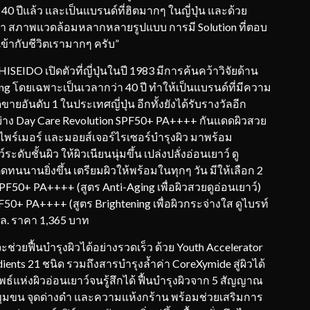
0 ปีแล้ว และเป็นแบรนด์ที่ฮิตมากๆ ในญี่ปุ่น และด้วย
ลา สภาพแวดล้อมหลากหลายรูปแบบ การมี Solution ที่ตอบ
เข้ากับชีวิตเรามากๆ ครับ”
SEIDO เปิดตัวที่ญี่ปุ่นในปี 1983 มีการค้นคว้าวิจัยด้าน
-aging โดยเฉพาะเป็นเวลากว่า 40 ปี ทำให้เป็นแบรนด์ที่มีความ
ายอันดับ 1 ในประเทศญี่ปุ่น อีกทั้งยังได้รับรางวัลอีก
ย่าง Day Care Revolution SPF50+ PA++++ กันแดดผิวสวย
 ไพร์เมอร์ และมอยส์เจอร์ไรเซอร์บำรุงผิว มาพร้อม
ดับชั้นผิว ให้ผิวเนียนนุ่มขึ้น เปล่งปลั่งอ่อนเยาว์ ดู
ดทนนานยิ่งขึ้น เตรียมผิวให้พร้อมในทุกๆ วัน มีให้เลือก 2
PF50+ PA++++​ (สูตร Anti-Aging เพื่อผิวสวยดูอ่อนเยาว์)​
50+ PA++++​ (สูตร Brightening เพื่อผิวกระจ่างใส ดูไบรท์
มล. ราคา 1,365 บาท
จะช่วยฟื้นบำรุงผิวได้อย่างรวดเร็ว ด้วย Youth Accelerator
ients 21 ชนิด รวมถึงสารบำรุงล้ำค่า CoreXymide สู่ผิวได้
ลัพธ์แห่งผิวอ่อนเยาว์จนรู้สึกได้ ฟื้นบำรุงผิวจาก 5 สัญญาณ
รูขุมขน จุดด่างดำ และความแห้งกร้าน พร้อมช่วยเสริมการ