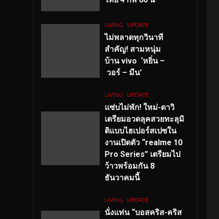
LIVING
UPDATE
ไม่พลาดทุกวินาที
สำคัญ
! สามหนุ่ม
บ้าน vivo ‘หยิ่น –
วอร์ – มีน’
LIVING
UPDATE
แซ่บไม่พัก! ใหม่-ดาวิ
เตรียมอวดลุคสวยทะลุมิ
ติแบบไฮเปอร์สเปซใน
งานเปิดตัว “realme 10
Pro Series” เตรียมไป
ว้าวพร้อมกัน 8
ธันวาคมนี้
LIVING
UPDATE
นั่งแท่น “บอสคริส-คริส