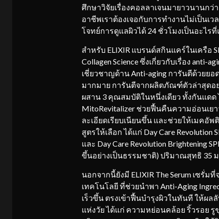
ศึกษาวิจัยเรื่องคอลลาเจนมายาวนานกว่า 4
อาชีพเราต้องเจอกับการทำงานไม่เป็นเว
โจทย์การดูแลผิวได้ 24 ชั่วโมงเป็นอะไรที่
สำหรับ ELIXIR แบรนด์สกินแคร์ในเครือ SHI
Collagen Science ซึ่งเกี่ยวกับเรื่อง anti
เชี่ยวชาญด้าน Anti-aging การันตีด้วยยอดข
มากมาย การันตีจากผลิตภัณฑ์ตัวล่าสุดอ
ผสาน 3 คุณสมบัติในหนึ่งเดียว ทั้งกันแดด
MitoRevitalizer ช่วยฟื้นคืนความอ่อนเยาว์ระ
ละเอียดเรียบเนียนขึ้น และช่วยให้เมคอัพติ
สูตรให้เลือก ได้แก่ Day Care Revolution S
และ Day Care Revolution Brightening SPF
ขึ้นอย่างเป็นธรรมชาติ) ปริมาณสุทธิ 35 
นอกจากนี้ยังมี ELIXIR The Serum เซรั่มที่
เทคโนโลยี ที่ช่วยนำพา Anti-Aging Ingred
เร็วขึ้น ตรงเข้าฟื้นบำรุงผิวในทันที ให้ผล
แห่งวัย ได้แก่ ความหย่อนคล้อย ริ้วรอย 