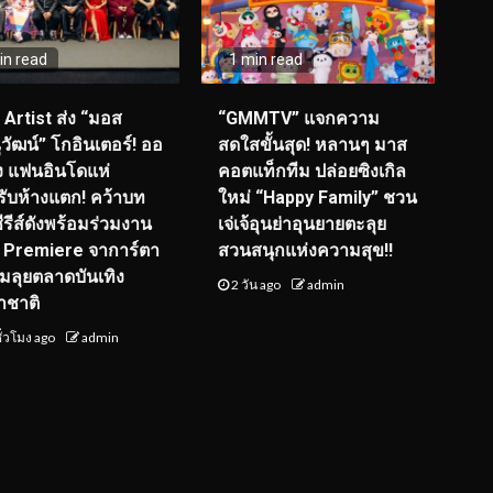
in read
1 min read
I Artist ส่ง “มอส
“GMMTV” แจกความ
วัฒน์” โกอินเตอร์! ออ
สดใสขั้นสุด! หลานๆ มาส
ุ่ง แฟนอินโดแห่
คอตแท็กทีม ปล่อยซิงเกิล
รับห้างแตก! คว้าบท
ใหม่ “Happy Family” ชวน
ซีรีส์ดังพร้อมร่วมงาน
เจ่เจ้อุนย่าอุนยายตะลุย
 Premiere จาการ์ตา
สวนสนุกแห่งความสุข!!
ยมลุยตลาดบันเทิง
2 วัน ago
admin
าชาติ
ั่วโมง ago
admin