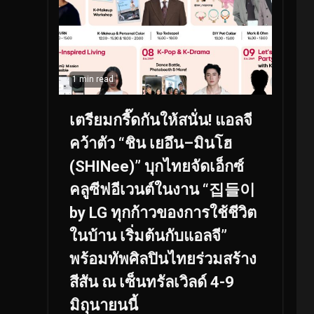
1 min read
เตรียมกรี๊ดกันให้สนั่น! แอลจี
คว้าตัว “ชิน เยอึน–มินโฮ
(SHINee)” บุกไทยจัดเอ็กซ์
คลูซีฟอีเวนต์ในงาน “집들이
by LG ทุกก้าวของการใช้ชีวิต
ในบ้าน เริ่มต้นกับแอลจี”
พร้อมทัพศิลปินไทยร่วมสร้าง
สีสัน ณ เซ็นทรัลเวิลด์ 4-9
มิถุนายนนี้