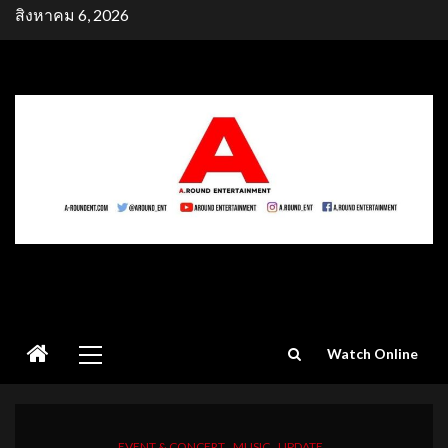
Skip
สิงหาคม 6, 2026
to
content
Primary
Watch Online
Menu
EVENT & CONCERT
MUSIC
UPDATE