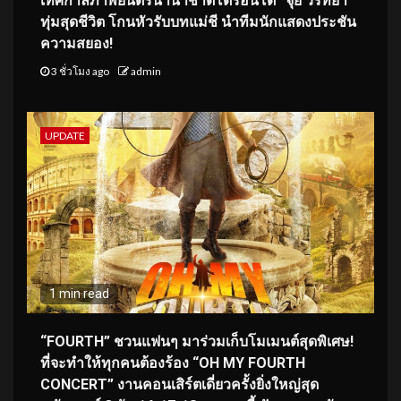
เทศกาลภาพยนตร์นานาชาติโตรอนโต “จุ๋ย วรัทยา”
ทุ่มสุดชีวิต โกนหัวรับบทแม่ชี นำทีมนักแสดงประชัน
ความสยอง!
3 ชั่วโมง ago
admin
UPDATE
1 min read
“FOURTH” ชวนแฟนๆ มาร่วมเก็บโมเมนต์สุดพิเศษ!
ที่จะทำให้ทุกคนต้องร้อง “OH MY FOURTH
CONCERT” งานคอนเสิร์ตเดี่ยวครั้งยิ่งใหญ่สุด