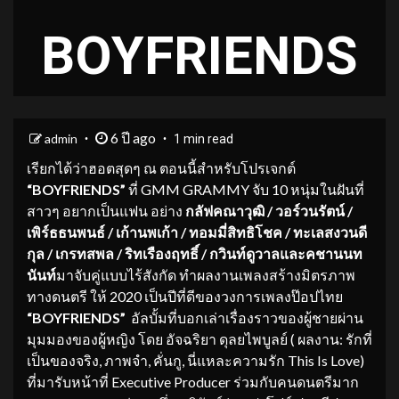
BOYFRIENDS
6 ปี ago
admin
1 min read
เรียกได้ว่าฮอตสุดๆ ณ ตอนนี้สำหรับโปรเจกต์
“BOYFRIENDS”
ที่ GMM GRAMMY จับ 10 หนุ่มในฝันที่
สาวๆ อยากเป็นแฟน อย่าง
กลัฟคณาวุฒิ / วอร์วนรัตน์ /
เพิร์ธธนพนธ์ / เก้านพเก้า / ทอมมี่สิทธิโชค / ทะเลสงวนดี
กุล / เกรทสพล / ริทเรืองฤทธิ์ / กวินท์ดูวาลและคชานนท
นันท์
มาจับคู่แบบไร้สังกัด ทำผลงานเพลงสร้างมิตรภาพ
ทางดนตรี ให้ 2020 เป็นปีที่ดีของวงการเพลงป๊อปไทย
“BOYFRIENDS”
อัลบั้มที่บอกเล่าเรื่องราวของผู้ชายผ่าน
มุมมองของผู้หญิง โดย อัจฉริยา ดุลยไพบูลย์ ( ผลงาน: รักที่
เป็นของจริง, ภาพจำ, คั่นกู, นี่แหละความรัก This Is Love)
ที่มารับหน้าที่ Executive Producer ร่วมกับคนดนตรีมาก