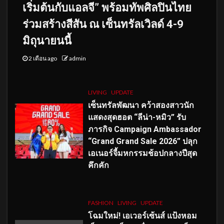
เริ่มต้นกับแอลจี” พร้อมทัพศิลปินไทย
ร่วมสร้างสีสัน ณ เซ็นทรัลเวิลด์ 4-9
มิถุนายนนี้
2 เดือน ago
admin
LIVING
UPDATE
เซ็นทรัลพัฒนา คว้าสองสาวนัก
แสดงสุดฮอต “ลีน่า-หมิว” รับ
ภารกิจ Campaign Ambassador
“Grand Grand Sale 2026” ปลุก
เอเนอร์จี้มหกรรมช้อปกลางปีสุด
คึกคัก
FASHION
LIVING
UPDATE
โฉมใหม่
! เอเวอร์เซ้นส์ แป้งหอม