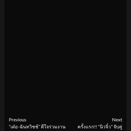
Continue
Previous
Next
“เต๋อ-ฉันทวิชช์” ดีใจร่วมงาน
ครั้งแรก!! “นิวจิ๋ว” จับคู่
Reading