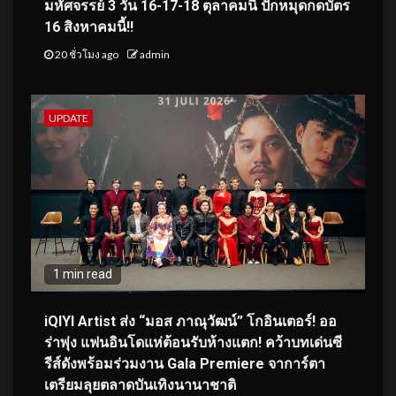
มหัศจรรย์ 3 วัน 16-17-18 ตุลาคมนี้ ปักหมุดกดบัตร
16 สิงหาคมนี้!!
20 ชั่วโมง ago
admin
UPDATE
1 min read
iQIYI Artist ส่ง “มอส ภาณุวัฒน์” โกอินเตอร์! ออ
ร่าพุ่ง แฟนอินโดแห่ต้อนรับห้างแตก! คว้าบทเด่นซี
รีส์ดังพร้อมร่วมงาน Gala Premiere จาการ์ตา
เตรียมลุยตลาดบันเทิงนานาชาติ