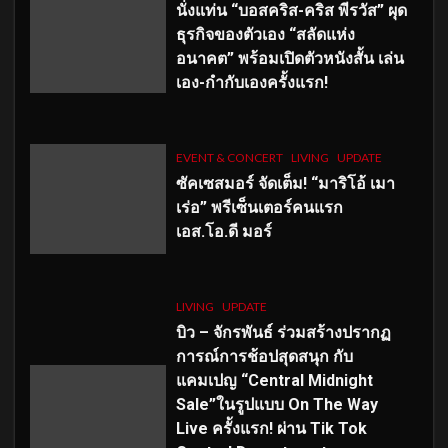
นั่งแท่น “บอสคริส-คริส พีรวัส” ผุด
ธุรกิจของตัวเอง “สลัดแห่ง
อนาคต” พร้อมเปิดตัวหนังสั้น เล่น
เอง-กำกับเองครั้งแรก!
EVENT & CONCERT
LIVING
UPDATE
ซัคเซสมอร์ จัดเต็ม
!
“มาริโอ้ เมา
เร่อ” พรีเซ็นเตอร์คนแรก
เอส
.โอ.ดี มอร์
LIVING
UPDATE
บิว – จักรพันธ์ ร่วมสร้างปรากฏ
การณ์การช้อปสุดสนุก กับ
แคมเปญ “Central Midnight
Sale”ในรูปแบบ On The Way
Live ครั้งแรก! ผ่าน Tik Tok