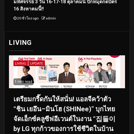
มหัศจรรย์ 3 วัน 16-17-18 ตุลาคมนี้ ปักหมุดกดบัตร
16 สิงหาคมนี้!!
20 ชั่วโมง ago
admin
LIVING
LIVING
UPDATE
1 min read
เตรียมกรี๊ดกันให้สนั่น! แอลจีคว้าตัว
“ชิน เยอึน–มินโฮ (SHINee)” บุกไทย
จัดเอ็กซ์คลูซีฟอีเวนต์ในงาน “집들이
by LG ทุกก้าวของการใช้ชีวิตในบ้าน