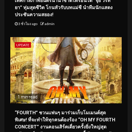
เทศกาลภาพยนตร์นานาชาติโตรอนโต “จุ๋ย วรัท
ยา” ทุ่มสุดชีวิต โกนหัวรับบทแม่ชี นำทีมนักแสดง
ประชันความสยอง!
3 ชั่วโมง ago
admin
UPDATE
1 min read
“FOURTH” ชวนแฟนๆ มาร่วมเก็บโมเมนต์สุด
พิเศษ! ที่จะทำให้ทุกคนต้องร้อง “OH MY FOURTH
CONCERT” งานคอนเสิร์ตเดี่ยวครั้งยิ่งใหญ่สุด