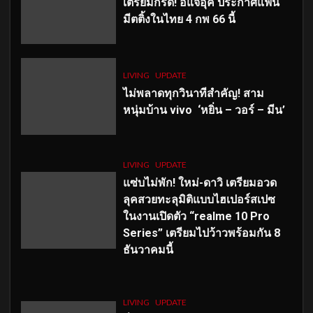
เตรียมกรี๊ด! อีแจอุค ประกาศแฟน
มีตติ้งในไทย 4 กพ 66 นี้
LIVING
UPDATE
ไม่พลาดทุกวินาทีสำคัญ
! สาม
หนุ่มบ้าน vivo ‘หยิ่น – วอร์ – มีน’
LIVING
UPDATE
แซ่บไม่พัก! ใหม่-ดาวิ เตรียมอวด
ลุคสวยทะลุมิติแบบไฮเปอร์สเปซ
ในงานเปิดตัว “realme 10 Pro
Series” เตรียมไปว้าวพร้อมกัน 8
ธันวาคมนี้
LIVING
UPDATE