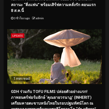
สถานะ “ติ่งแฟน” พร้อมเสิร์ฟความคลั่งรัก ตอนแรก
8 ส.ค.นี้
3 ชั่วโมง ago
admin
UPDATE
1 min read
GDH ร่วมกับ TOFU FILMS ปล่อยตัวอย่างแรก!
ภาพยนตร์ฟอร์มยักษ์ ‘คุณยายวรนาฏ’ (INHERIT)
เตรียมคายตะขาบหนังไทยในรอบปฐมทัศน์โลก ณ