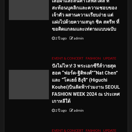
เสื้อผ้าและสินค้าไลฟ์สไตล์ ที่
สะท้อนบุคลิกและความชอบของ
เจ้าตัว ผสานความเรียบง่าย แต่
แฝงไปด้วยความสนุก ชิค สตรีท ที่
ขอติดแกลมและเท่ตามแบบฉบับ
2 ปี ago
admin
EVENT & CONCERT
FASHION
UPDATE
ปังไม่ไหว! 3 พระเอกซีรีส์วายสุด
ฮอต “ฟอร์ด-ฐิติพงศ์”“Nat Chen”
และ “โคเฮย์ ฮิงุจิ” (Higuchi
Kouhei)บินลัดฟ้าร่วมงาน SEOUL
FASHION WEEK 2024 ณ ประเทศ
เกาหลีใต้
2 ปี ago
admin
EVENT & CONCERT
FASHION
UPDATE