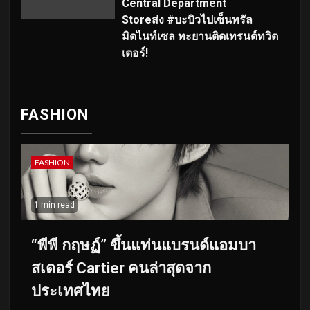
Central Department
Storeส่ง #บะบิวไปเซ็นทรัล
มิดไนท์เซล ทะยานติดเทรนด์ทวิต
เตอร์!
FASHION
FASHION
1 min read
“พีพี กฤษฏ์” ขึ้นแท่นแบรนด์แอมบา
สเดอร์ Cartier คนล่าสุดจาก
ประเทศไทย