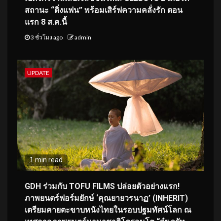
สถานะ “ติ่งแฟน” พร้อมเสิร์ฟความคลั่งรัก ตอน
แรก 8 ส.ค.นี้
3 ชั่วโมง ago
admin
UPDATE
1 min read
GDH ร่วมกับ TOFU FILMS ปล่อยตัวอย่างแรก!
ภาพยนตร์ฟอร์มยักษ์ ‘คุณยายวรนาฏ’ (INHERIT)
เตรียมคายตะขาบหนังไทยในรอบปฐมทัศน์โลก ณ