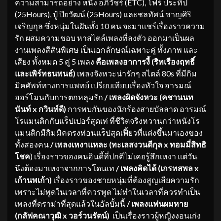
ความสามารถอย่าง หนึ่ง อภิวัชร์ (ETC), โฟร์ ประทีป
(25Hours), ปู๋ ปิยวัฒน์ (25Hours) และชลทัศน์ ชาญศิริ
เจริญกุล ซึ่งหนุ่มในฝันทั้ง 10 คน จะมาแชร์เรื่องราวความ
รัก ผสมความชอบ หาสไตล์เพลงที่ลงตัว ออกมาเป็นผล
งานเพลงสีสันพิเศษ เป็นเอกลักษณ์เฉพาะคู่ ทั้งภาพ และ
เสียง ทั้งหมด 5 คู่ 5 เพลง
คือเพลงอาการงี้ (ริทเรืองฤทธิ์
และเพิร์ทธนพนธ์)
เพลงจังหวะน่ารักๆ สไตล์ 80s ที่มีกิม
มิคศัพท์ทางการแพทย์ เปรียบเทียบเรื่องหัวใจ อารมณ์
ฮอร์โมนกับการตกหลุมรัก
/ เพลงผิดจังหวะ (คชานนท
นันท์ x กวินท์ดี)
การพบกันของนักร้องสายบัลลาด อารมณ์
โรแมนติกกับแร็ปเปอร์สุดเท่ ที่ชีวิตจริงหวานกว่าหนังโร
แมนติกมีกิมมิคตรงท่อนแร็ปสุดเฟี้ยวที่แต่งขึ้นมาเองของ
ทั้งสองคน
/ เพลงเหงาแหละ (ทะเลสงวนดีกุล x ทอมมี่สิทธิ
โชค
) เรื่องราวของคนอินดี้ที่ปกติไม่เคยรู้สึกเหงา แต่วัน
นึงต้องมาเหงาจากการโดนเท
/ เพลงคิดได้ (เกรทสพล x
เก้านพเก้า)
เรื่องราวของชายหนุ่มที่ต้องสูญเสียความรัก
เพราะไม่พูดในเวลาที่ควรพูด ไม่ทำในเวลาที่ควรทำเป็น
เพลงที่ดราม่าที่สุดแล้วในอัลบั้มนี้
/ เพลงแฟนผมหาย
(กลัฟคณาวุฒิ x วอร์วนรัตน์)
เป็นเรื่องราวผู้หญิงงอนเก่ง