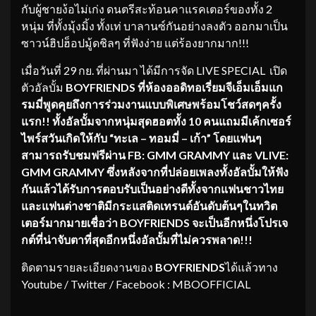
กับผู้ชายง้อไม่เก่ง ดนตรีสะท้อนคาแรคเตอร์ของทั้ง 2
หนุ่ม ที่ทั้งมุ้งมิ้ง ทั้งเท่ บาลานซ์กันอย่างลงตัว ออกมาเป็น
ซาวน์ฮิปฮ็อปมู้ดชิลๆ ที่ฟังง่าย แต่ร้องยากมาก!!!
เมื่อวันที่ 29 กย. ที่ผ่านมา ได้มีการจัด LIVE SPECIAL เปิด
ตัวอัลบั้ม
BOYFRIENDS
ที่ห้องออดิทอเรี่ยม
จีเอ็มเอ็ม
แก
รมมี่
พูดคุยถึงการร่วมงานแบบพิเศษพร้อมโชว์สดๆ
ครั้ง
แรก
!!
ทั้งอัลบั้มจากหนุ่มสุดฮอตทั้ง
10
คน
แถมมีเค้กเซอร์
ไพร์สวันเกิดให้กับ
“
ทะเล
–
ทอมมี่
–
เก้า
”
โดยแฟนๆ
สามารถรับชมฟรีผ่าน
FB: GMM GRAMMY
และ
VLIVE:
GMM GRAMMY
ซึ่งหลังจากที่ปล่อยเพลงทั้งอัลบั้มให้ฟัง
กันแล้วได้รับการตอบรับเป็นอย่างดี
ทั้งจากแฟนชาวไทย
และแฟนต่างชาติ
มีกระแสติดเทรนด์อันดับต้นๆ
ในทวิต
เตอร์มากมาย
เชื่อว่า
BOYFRIENDS
จะเป็นอีกหนึ่งโปรเจ
กต์ที่น่าจับตาที่สุดอีกหนึ่งอัลบั้ม
ที่ไม่ควรพลาด
!!!
ติดตามรายละเอียดงานของ
BOYFRIENDS
ได้แล้วทาง
Youtube / Twitter / Facebook : MBOOFFICIAL