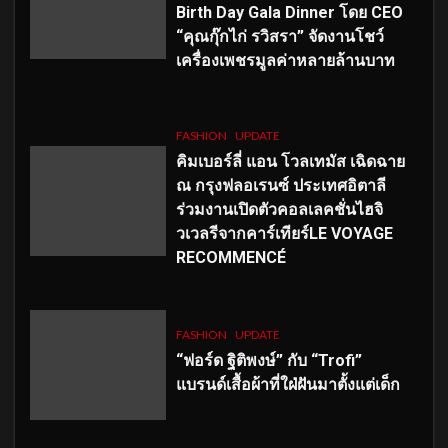
Birth Day Gala Dinner โดย CEO
“คุณกุ๊กไก่ รวิสรา” จัดงานโชว์
เครื่องเพชรมูลค่าหลายล้านบาท
FASHION
UPDATE
คิมเบอร์ลี่ แอน โวลเทมัส เฉิดฉาย
ณ กรุงฟลอเรนซ์ ประเทศอิตาลี
ร่วมงานเปิดตัวคอลเลคชั่นไฮจิ
วเวลรีจากคาร์เทียร์LE VOYAGE
RECOMMENCÉ
FASHION
UPDATE
“ฟอร์ด ฐิติพงษ์” กับ “Trofi”
แบรนด์เสื้อผ้าที่ใฝ่ฝันมาตั้งแต่เด็ก