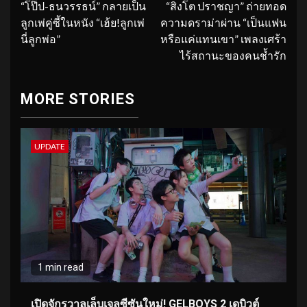
“โป๊ป-ธนวรรธน์” กลายเป็น
“สิงโต ปราชญา” ถ่ายทอด
ลูกเพ่คู่ซี้ในหนัง “เฮ้ย!ลูกเพ่
ความดราม่าผ่าน “เป็นแฟน
นี่ลูกพ่อ”
หรือแค่แทนเขา” เพลงเศร้า
ไร้สถานะของคนช้ำรัก
MORE STORIES
UPDATE
1 min read
เปิดจักรวาลเล็บเจลซีซันใหม่! GELBOYS 2 เดบิวต์