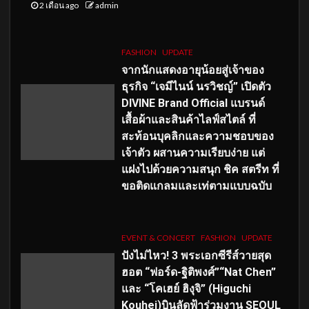
2 เดือน ago
admin
FASHION
UPDATE
จากนักแสดงอายุน้อยสู่เจ้าของ
ธุรกิจ “เจมีไนน์ นรวิชญ์” เปิดตัว
DIVINE Brand Official แบรนด์
เสื้อผ้าและสินค้าไลฟ์สไตล์ ที่
สะท้อนบุคลิกและความชอบของ
เจ้าตัว ผสานความเรียบง่าย แต่
แฝงไปด้วยความสนุก ชิค สตรีท ที่
ขอติดแกลมและเท่ตามแบบฉบับ
EVENT & CONCERT
FASHION
UPDATE
ปังไม่ไหว! 3 พระเอกซีรีส์วายสุด
ฮอต “ฟอร์ด-ฐิติพงศ์”“Nat Chen”
และ “โคเฮย์ ฮิงุจิ” (Higuchi
Kouhei)บินลัดฟ้าร่วมงาน SEOUL