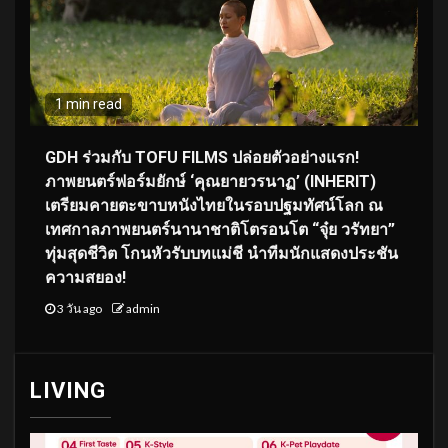
1 min read
GDH ร่วมกับ TOFU FILMS ปล่อยตัวอย่างแรก!
ภาพยนตร์ฟอร์มยักษ์ ‘คุณยายวรนาฏ’ (INHERIT)
เตรียมคายตะขาบหนังไทยในรอบปฐมทัศน์โลก ณ
เทศกาลภาพยนตร์นานาชาติโตรอนโต “จุ๋ย วรัทยา”
ทุ่มสุดชีวิต โกนหัวรับบทแม่ชี นำทีมนักแสดงประชัน
ความสยอง!
3 วัน ago
admin
LIVING