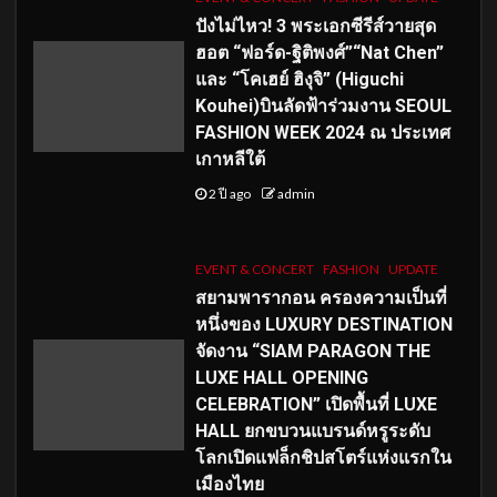
ปังไม่ไหว! 3 พระเอกซีรีส์วายสุด
ฮอต “ฟอร์ด-ฐิติพงศ์”“Nat Chen”
และ “โคเฮย์ ฮิงุจิ” (Higuchi
Kouhei)บินลัดฟ้าร่วมงาน SEOUL
FASHION WEEK 2024 ณ ประเทศ
เกาหลีใต้
2 ปี ago
admin
EVENT & CONCERT
FASHION
UPDATE
สยามพารากอน ครองความเป็นที่
หนึ่งของ LUXURY DESTINATION
จัดงาน “SIAM PARAGON THE
LUXE HALL OPENING
CELEBRATION” เปิดพื้นที่ LUXE
HALL ยกขบวนแบรนด์หรูระดับ
โลกเปิดแฟล็กชิปสโตร์แห่งแรกใน
เมืองไทย