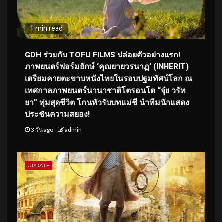
1 min read
GDH ร่วมกับ TOFU FILMS ปล่อยตัวอย่างแรก!
ภาพยนตร์ฟอร์มยักษ์ ‘คุณยายวรนาฏ’ (INHERIT)
เตรียมคายตะขาบหนังไทยในรอบปฐมทัศน์โลก ณ
เทศกาลภาพยนตร์นานาชาติโตรอนโต “จุ๋ย วรัท
ยา” ทุ่มสุดชีวิต โกนหัวรับบทแม่ชี นำทีมนักแสดง
ประชันความสยอง!
3 วัน ago
admin
UPDATE