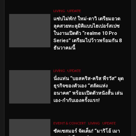
LIVING
UPDATE
แซ่บไม่พัก! ใหม่-ดาวิ เตรียมอวด
ลุคสวยทะลุมิติแบบไฮเปอร์สเปซ
ในงานเปิดตัว “realme 10 Pro
Series” เตรียมไปว้าวพร้อมกัน 8
ธันวาคมนี้
LIVING
UPDATE
นั่งแท่น “บอสคริส-คริส พีรวัส” ผุด
ธุรกิจของตัวเอง “สลัดแห่ง
อนาคต” พร้อมเปิดตัวหนังสั้น เล่น
เอง-กำกับเองครั้งแรก!
EVENT & CONCERT
LIVING
UPDATE
ซัคเซสมอร์ จัดเต็ม
!
“มาริโอ้ เมา