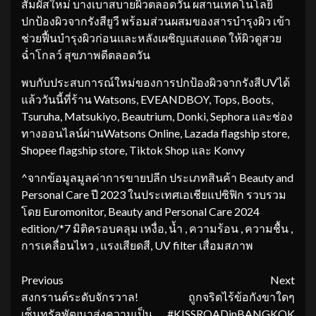
สัมผัสใหม่ บางเบาสบายผิวตลอดวัน ผสานเทคโนโลยี
ปกป้องผิวจากรังสียูวี พร้อมส่วนผสมของสารบำรุงผิว เข้า
ช่วยฟื้นบำรุงผิวก่อนและหลังเผชิญแสงแดด ให้ผิวดูสวย
ฉ่ำโกลว์ สุขภาพดีตลอดวัน
พบกับประสบการณ์ใหม่ของการปกป้องผิวจากรังสีUVได้
แล้ววันนี้ที่ร้าน Watsons, EVEANDBOY, Tops, Boots,
Tsuruha, Matsukiyo, Beautrium, Donki, Sephora และช่อง
ทางออนไลน์ผ่านWatsons Online, Lazada flagship store,
Shopee flagship store, Tiktok Shop และ Konvy
^จากข้อมูลมูลค่าการขายปลีก ประเภทสินค้า Beauty and
Personal Care ปี 2023 ในประเทศเอเชียแปซิฟิก รวบรวม
โดย Euromonitor, Beauty and Personal Care 2024
edition/*7 มิติครอบคลุม เหงื่อ, น้ำ , ความร้อน , ความชื้น ,
การเคลื่อนไหว , แรงเสียดสี, UV filter เสื่อมสภาพ
Continue
Previous
Next
สงกรานต์ระดับจักรวาล!
ถูกจริตไร้ข้อกังขาใดๆ
Reading
เซ็นทรัลพัฒนาส่งความเป็น
#KISSROADinBANGKOK