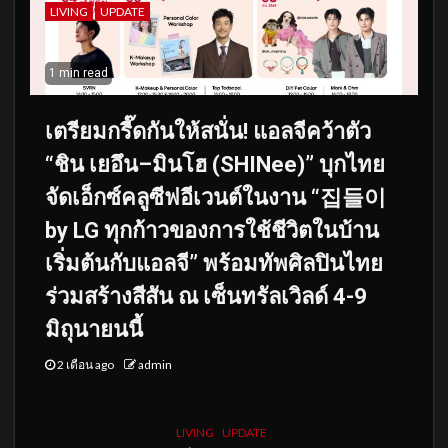
LIVING
UPDATE
1 min read
เตรียมกรี๊ดกันให้สนั่น! แอลจีคว้าตัว
“ชิน เยอึน–มินโฮ (SHINee)” บุกไทย
จัดเอ็กซ์คลูซีฟอีเวนต์ในงาน “집들이
by LG ทุกก้าวของการใช้ชีวิตในบ้าน
เริ่มต้นกับแอลจี” พร้อมทัพศิลปินไทย
ร่วมสร้างสีสัน ณ เซ็นทรัลเวิลด์ 4-9
มิถุนายนนี้
2 เดือน ago
admin
LIVING
UPDATE