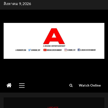
Skip
สิงหาคม 9, 2026
to
content
Primary
Watch Online
Menu
UPDATE