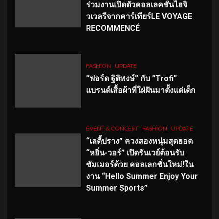
ร่วมงานเปิดตัวคอลเลคชั่นไฮจิ
วเวลรีจากคาร์เทียร์LE VOYAGE
RECOMMENCÉ
FASHION
UPDATE
“ฟอร์ด ฐิติพงษ์” กับ “Trofi”
แบรนด์เสื้อผ้าที่ใฝ่ฝันมาตั้งแต่เด็ก
EVENT & CONCERT
FASHION
UPDATE
“เลดี้ปราง” ควงสองหนุ่มสุดฮอต
“หยิ่น-วอร์” เปิดรันเวย์ต้อนรับ
ซัมเมอร์ด้วย คอลเลกชั่นใหม่!ใน
งาน “Hello Summer Enjoy Your
Summer Sports”