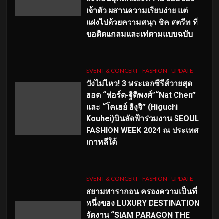
เจ้าตัว ผสานความเรียบง่าย แต่
แฝงไปด้วยความสนุก ชิค สตรีท ที่
ขอติดแกลมและเท่ตามแบบฉบับ
EVENT & CONCERT
FASHION
UPDATE
ปังไม่ไหว! 3 พระเอกซีรีส์วายสุด
ฮอต “ฟอร์ด-ฐิติพงศ์”“Nat Chen”
และ “โคเฮย์ ฮิงุจิ” (Higuchi
Kouhei)บินลัดฟ้าร่วมงาน SEOUL
FASHION WEEK 2024 ณ ประเทศ
เกาหลีใต้
EVENT & CONCERT
FASHION
UPDATE
สยามพารากอน ครองความเป็นที่
หนึ่งของ LUXURY DESTINATION
จัดงาน “SIAM PARAGON THE