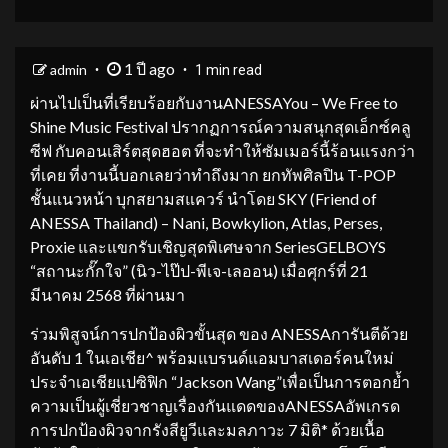
1 ปี ago
admin
1 min read
ผ่านไปเป็นที่เรียบร้อยกับงานANESSAYou – We Free to
Shine Music Festival ปรากฏการณ์ความสนุกสุดเอ็กซ์คลู
ซีฟ กับคอนเสิร์ตสุดฮอต ที่จะทำให้ซัมเมอร์นี้ร้อนแรงกว่า
ที่เคย ที่งานนี้บอกเลยว่าทำถึงมาก ยกทัพศิลปิน T-POP
ชั้นแนวหน้า บุกสยามสแควร์ นำโดย SKY (Friend of
ANESSA Thailand) – Nani, Bowkylion, Atlas, Perses,
Proxie และแขกรับเชิญสุดพิเศษจาก SeriesGELBOYS
“สถานะกั๊กใจ” (นิว-ไป๊ป-พีเจ-เลออน) เมื่อศุกร์ที่ 21
มีนาคม 2568 ที่ผ่านมา
ร่วมพิสูจน์การปกป้องผิวขั้นสุด ของ ANESSAการันตีด้วย
อันดับ 1 ในเอเชีย^ พร้อมแบรนด์แอมบาสเดอร์คนใหม่
ประจำเอเชียแปซิฟิก “Jackson Wang”เพื่อเป็นการตอกย้ำ
ความเป็นผู้เชี่ยวชาญเรื่องกันแดดของANESSAอัพเกรด
การปกป้องผิวจากรังสียูวีและมลภาวะ 7 มิติ* ด้วยเนื้อ