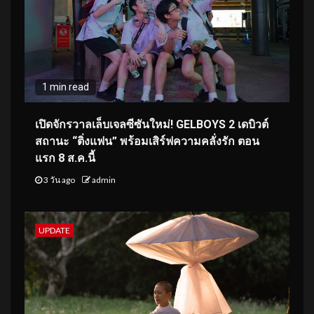
1 min read
เปิดจักรวาลเล็บเจลซีซันใหม่! GELBOYS 2 เดบิวต์
สถานะ “ติ่งแฟน” พร้อมเสิร์ฟความคลั่งรัก ตอน
แรก 8 ส.ค.นี้
3 วัน ago
admin
UPDATE