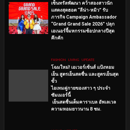
เซ็นทรัลพัฒนา คว้าสองสาวนัก
แสดงสุดฮอต “ลีน่า-หมิว” รับ
ภารกิจ Campaign Ambassador
“Grand Grand Sale 2026” ปลุก
เอเนอร์จี้มหกรรมช้อปกลางปีสุด
คึกคัก
FASHION
LIVING
UPDATE
โฉมใหม่
! เอเวอร์เซ้นส์ แป้งหอม
เย็น สูตรเย็นสดชื่น และสูตรเย็นสุด
ขั้ว
ไอเทมคู่กายของสาว ๆ ประจำ
ซัมเมอร์นี้
เย็นสดชื่นเต็มคาราเบล อัพเลเวล
ความหอมยาวนาน
8
ชม.