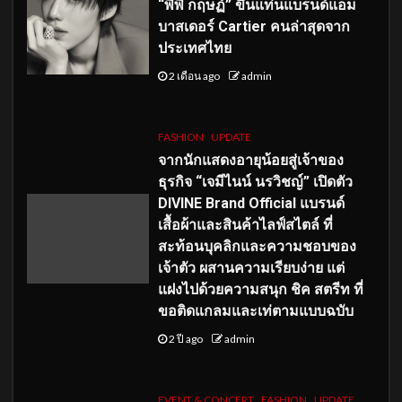
“พีพี กฤษฏ์” ขึ้นแท่นแบรนด์แอม
บาสเดอร์ Cartier คนล่าสุดจาก
ประเทศไทย
2 เดือน ago
admin
FASHION
UPDATE
จากนักแสดงอายุน้อยสู่เจ้าของ
ธุรกิจ “เจมีไนน์ นรวิชญ์” เปิดตัว
DIVINE Brand Official แบรนด์
เสื้อผ้าและสินค้าไลฟ์สไตล์ ที่
สะท้อนบุคลิกและความชอบของ
เจ้าตัว ผสานความเรียบง่าย แต่
แฝงไปด้วยความสนุก ชิค สตรีท ที่
ขอติดแกลมและเท่ตามแบบฉบับ
2 ปี ago
admin
EVENT & CONCERT
FASHION
UPDATE