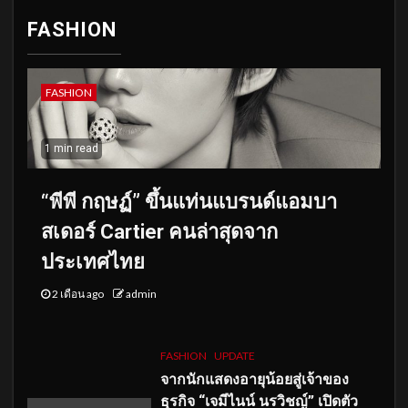
FASHION
FASHION
1 min read
“พีพี กฤษฏ์” ขึ้นแท่นแบรนด์แอมบา
สเดอร์ Cartier คนล่าสุดจาก
ประเทศไทย
2 เดือน ago
admin
FASHION
UPDATE
จากนักแสดงอายุน้อยสู่เจ้าของ
ธุรกิจ “เจมีไนน์ นรวิชญ์” เปิดตัว