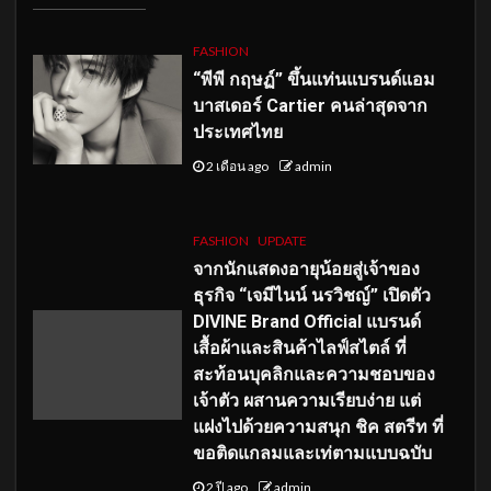
FASHION
“พีพี กฤษฏ์” ขึ้นแท่นแบรนด์แอม
บาสเดอร์ Cartier คนล่าสุดจาก
ประเทศไทย
2 เดือน ago
admin
FASHION
UPDATE
จากนักแสดงอายุน้อยสู่เจ้าของ
ธุรกิจ “เจมีไนน์ นรวิชญ์” เปิดตัว
DIVINE Brand Official แบรนด์
เสื้อผ้าและสินค้าไลฟ์สไตล์ ที่
สะท้อนบุคลิกและความชอบของ
เจ้าตัว ผสานความเรียบง่าย แต่
แฝงไปด้วยความสนุก ชิค สตรีท ที่
ขอติดแกลมและเท่ตามแบบฉบับ
2 ปี ago
admin