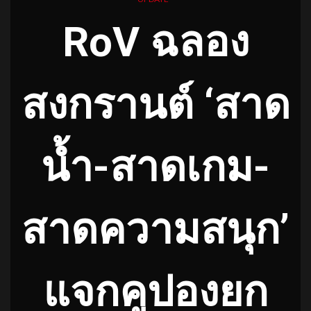
RoV ฉลอง
สงกรานต์ ‘สาด
น้ำ-สาดเกม-
สาดความสนุก’
แจกคูปองยก