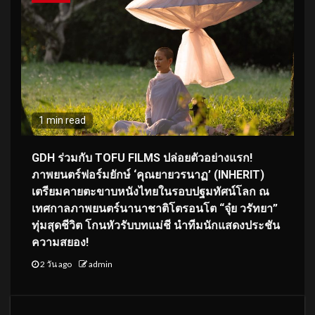
1 min read
GDH ร่วมกับ TOFU FILMS ปล่อยตัวอย่างแรก!
ภาพยนตร์ฟอร์มยักษ์ ‘คุณยายวรนาฏ’ (INHERIT)
เตรียมคายตะขาบหนังไทยในรอบปฐมทัศน์โลก ณ
เทศกาลภาพยนตร์นานาชาติโตรอนโต “จุ๋ย วรัทยา”
ทุ่มสุดชีวิต โกนหัวรับบทแม่ชี นำทีมนักแสดงประชัน
ความสยอง!
2 วัน ago
admin