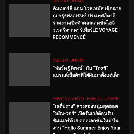
FASHION
UPDATE
คิมเบอร์ลี่ แอน โวลเทมัส เฉิดฉาย
ณ กรุงฟลอเรนซ์ ประเทศอิตาลี
ร่วมงานเปิดตัวคอลเลคชั่นไฮจิ
วเวลรีจากคาร์เทียร์LE VOYAGE
RECOMMENCÉ
FASHION
UPDATE
“ฟอร์ด ฐิติพงษ์” กับ “Trofi”
แบรนด์เสื้อผ้าที่ใฝ่ฝันมาตั้งแต่เด็ก
EVENT & CONCERT
FASHION
UPDATE
“เลดี้ปราง” ควงสองหนุ่มสุดฮอต
“หยิ่น-วอร์” เปิดรันเวย์ต้อนรับ
ซัมเมอร์ด้วย คอลเลกชั่นใหม่!ใน
งาน “Hello Summer Enjoy Your