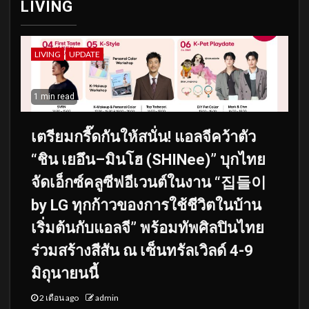
LIVING
LIVING
UPDATE
1 min read
เตรียมกรี๊ดกันให้สนั่น! แอลจีคว้าตัว
“ชิน เยอึน–มินโฮ (SHINee)” บุกไทย
จัดเอ็กซ์คลูซีฟอีเวนต์ในงาน “집들이
by LG ทุกก้าวของการใช้ชีวิตในบ้าน
เริ่มต้นกับแอลจี” พร้อมทัพศิลปินไทย
ร่วมสร้างสีสัน ณ เซ็นทรัลเวิลด์ 4-9
มิถุนายนนี้
2 เดือน ago
admin