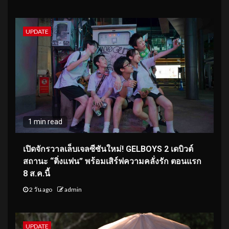
UPDATE
1 min read
เปิดจักรวาลเล็บเจลซีซันใหม่! GELBOYS 2 เดบิวต์
สถานะ “ติ่งแฟน” พร้อมเสิร์ฟความคลั่งรัก ตอนแรก
8 ส.ค.นี้
2 วัน ago
admin
UPDATE