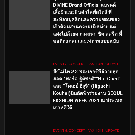
DIVINE Brand Official แบรนด์
เสื้อผ้าและสินค้าไลฟ์สไตล์ ที่
สะท้อนบุคลิกและความชอบของ
เจ้าตัว ผสานความเรียบง่าย แต่
แฝงไปด้วยความสนุก ชิค สตรีท ที่
ขอติดแกลมและเท่ตามแบบฉบับ
EVENT & CONCERT
FASHION
UPDATE
ปังไม่ไหว! 3 พระเอกซีรีส์วายสุด
ฮอต “ฟอร์ด-ฐิติพงศ์”“Nat Chen”
และ “โคเฮย์ ฮิงุจิ” (Higuchi
Kouhei)บินลัดฟ้าร่วมงาน SEOUL
FASHION WEEK 2024 ณ ประเทศ
เกาหลีใต้
EVENT & CONCERT
FASHION
UPDATE