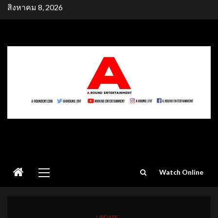
Skip
สิงหาคม 8, 2026
to
content
Primary
Watch Online
Menu
UPDATE