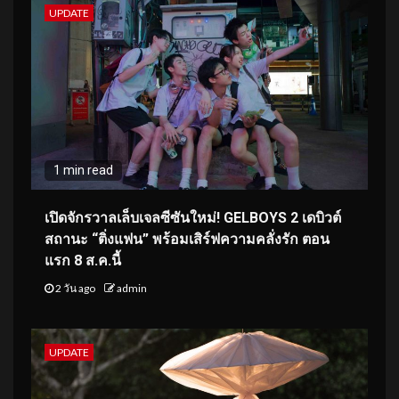
UPDATE
1 min read
เปิดจักรวาลเล็บเจลซีซันใหม่! GELBOYS 2 เดบิวต์
สถานะ “ติ่งแฟน” พร้อมเสิร์ฟความคลั่งรัก ตอน
แรก 8 ส.ค.นี้
2 วัน ago
admin
UPDATE