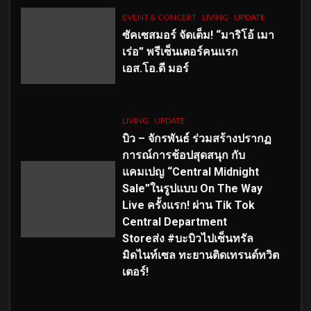
EVENT & CONCERT
LIVING
UPDATE
ซัคเซสมอร์ จัดเต็ม
!
“มาริโอ้ เมา
เร่อ” พรีเซ็นเตอร์คนแรก
เอส
.โอ.ดี มอร์
LIVING
UPDATE
บิว – จักรพันธ์ ร่วมสร้างปรากฏ
การณ์การช้อปสุดสนุก กับ
แคมเปญ “Central Midnight
Sale”ในรูปแบบ On The Way
Live ครั้งแรก! ผ่าน Tik Tok
Central Department
Storeส่ง #บะบิวไปเซ็นทรัล
มิดไนท์เซล ทะยานติดเทรนด์ทวิต
เตอร์!