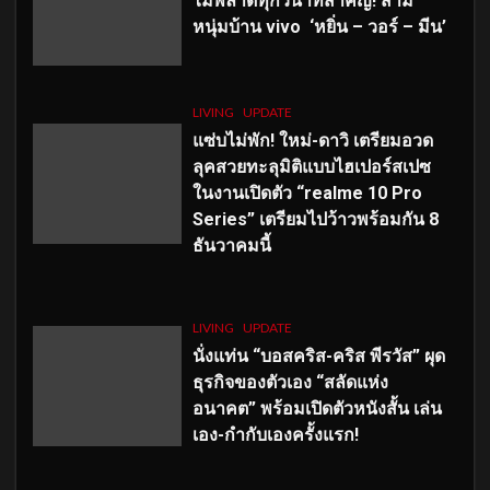
ไม่พลาดทุกวินาทีสำคัญ
! สาม
หนุ่มบ้าน vivo ‘หยิ่น – วอร์ – มีน’
LIVING
UPDATE
แซ่บไม่พัก! ใหม่-ดาวิ เตรียมอวด
ลุคสวยทะลุมิติแบบไฮเปอร์สเปซ
ในงานเปิดตัว “realme 10 Pro
Series” เตรียมไปว้าวพร้อมกัน 8
ธันวาคมนี้
LIVING
UPDATE
นั่งแท่น “บอสคริส-คริส พีรวัส” ผุด
ธุรกิจของตัวเอง “สลัดแห่ง
อนาคต” พร้อมเปิดตัวหนังสั้น เล่น
เอง-กำกับเองครั้งแรก!