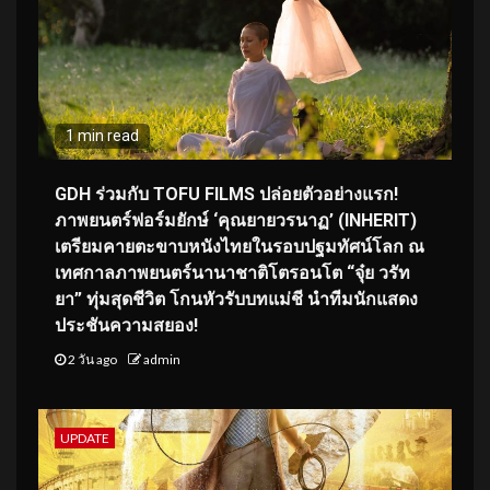
1 min read
GDH ร่วมกับ TOFU FILMS ปล่อยตัวอย่างแรก!
ภาพยนตร์ฟอร์มยักษ์ ‘คุณยายวรนาฏ’ (INHERIT)
เตรียมคายตะขาบหนังไทยในรอบปฐมทัศน์โลก ณ
เทศกาลภาพยนตร์นานาชาติโตรอนโต “จุ๋ย วรัท
ยา” ทุ่มสุดชีวิต โกนหัวรับบทแม่ชี นำทีมนักแสดง
ประชันความสยอง!
2 วัน ago
admin
UPDATE