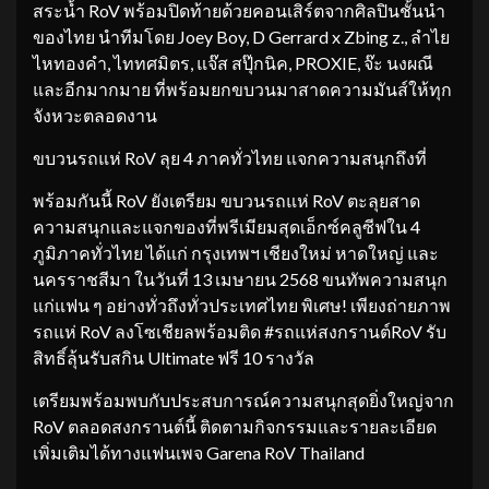
สระน้ำ RoV พร้อมปิดท้ายด้วยคอนเสิร์ตจากศิลปินชั้นนำ
ของไทย นำทีมโดย Joey Boy, D Gerrard x Zbing z., ลำไย
ไหทองคำ, ไททศมิตร, แจ๊ส สปุ๊กนิค, PROXIE, จ๊ะ นงผณี
และอีกมากมาย ที่พร้อมยกขบวนมาสาดความมันส์ให้ทุก
จังหวะตลอดงาน
ขบวนรถแห่ RoV ลุย 4 ภาคทั่วไทย แจกความสนุกถึงที่
พร้อมกันนี้ RoV ยังเตรียม ขบวนรถแห่ RoV ตะลุยสาด
ความสนุกและแจกของที่พรีเมียมสุดเอ็กซ์คลูซีฟใน 4
ภูมิภาคทั่วไทย ได้แก่ กรุงเทพฯ เชียงใหม่ หาดใหญ่ และ
นครราชสีมา ในวันที่ 13 เมษายน 2568 ขนทัพความสนุก
แก่แฟน ๆ อย่างทั่วถึงทั่วประเทศไทย พิเศษ! เพียงถ่ายภาพ
รถแห่ RoV ลงโซเชียลพร้อมติด #รถแห่สงกรานต์RoV รับ
สิทธิ์ลุ้นรับสกิน Ultimate ฟรี 10 รางวัล
เตรียมพร้อมพบกับประสบการณ์ความสนุกสุดยิ่งใหญ่จาก
RoV ตลอดสงกรานต์นี้ ติดตามกิจกรรมและรายละเอียด
เพิ่มเติมได้ทางแฟนเพจ Garena RoV Thailand