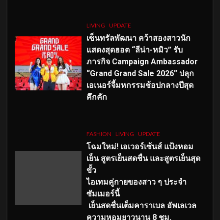
LIVING
UPDATE
เซ็นทรัลพัฒนา คว้าสองสาวนัก
แสดงสุดฮอต “ลีน่า-หมิว” รับ
ภารกิจ Campaign Ambassador
“Grand Grand Sale 2026” ปลุก
เอเนอร์จี้มหกรรมช้อปกลางปีสุด
คึกคัก
FASHION
LIVING
UPDATE
โฉมใหม่
! เอเวอร์เซ้นส์ แป้งหอม
เย็น สูตรเย็นสดชื่น และสูตรเย็นสุด
ขั้ว
ไอเทมคู่กายของสาว ๆ ประจำ
ซัมเมอร์นี้
เย็นสดชื่นเต็มคาราเบล อัพเลเวล
ความหอมยาวนาน
8
ชม.