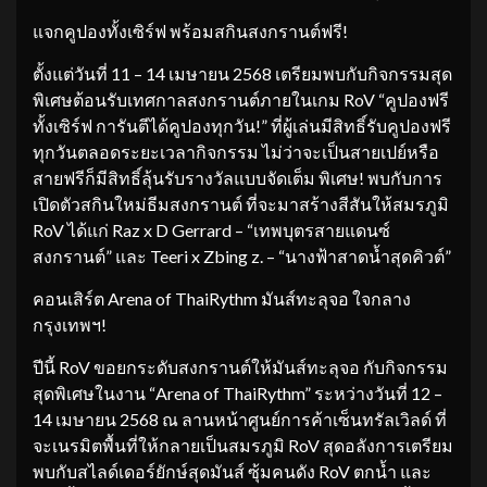
แจกคูปองทั้งเซิร์ฟ พร้อมสกินสงกรานต์ฟรี!
ตั้งแต่วันที่ 11 – 14 เมษายน 2568 เตรียมพบกับกิจกรรมสุด
พิเศษต้อนรับเทศกาลสงกรานต์ภายในเกม RoV “คูปองฟรี
ทั้งเซิร์ฟ การันตีได้คูปองทุกวัน!” ที่ผู้เล่นมีสิทธิ์รับคูปองฟรี
ทุกวันตลอดระยะเวลากิจกรรม ไม่ว่าจะเป็นสายเปย์หรือ
สายฟรีก็มีสิทธิ์ลุ้นรับรางวัลแบบจัดเต็ม พิเศษ! พบกับการ
เปิดตัวสกินใหม่ธีมสงกรานต์ ที่จะมาสร้างสีสันให้สมรภูมิ
RoV ได้แก่ Raz x D Gerrard – “เทพบุตรสายแดนซ์
สงกรานต์” และ Teeri x Zbing z. – “นางฟ้าสาดน้ำสุดคิวต์”
คอนเสิร์ต Arena of ThaiRythm มันส์ทะลุจอ ใจกลาง
กรุงเทพฯ!
ปีนี้ RoV ขอยกระดับสงกรานต์ให้มันส์ทะลุจอ กับกิจกรรม
สุดพิเศษในงาน “Arena of ThaiRythm” ระหว่างวันที่ 12 –
14 เมษายน 2568 ณ ลานหน้าศูนย์การค้าเซ็นทรัลเวิลด์ ที่
จะเนรมิตพื้นที่ให้กลายเป็นสมรภูมิ RoV สุดอลังการเตรียม
พบกับสไลด์เดอร์ยักษ์สุดมันส์ ซุ้มคนดัง RoV ตกน้ำ และ