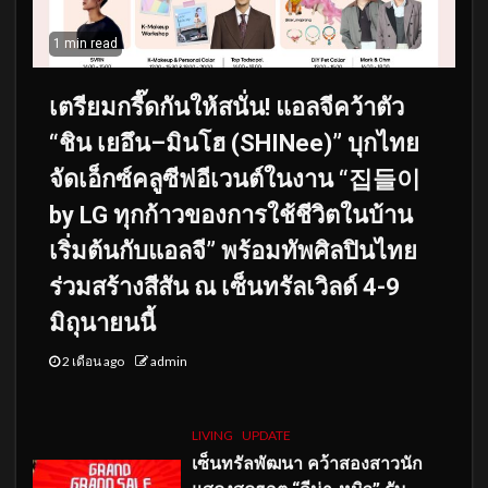
1 min read
เตรียมกรี๊ดกันให้สนั่น! แอลจีคว้าตัว
“ชิน เยอึน–มินโฮ (SHINee)” บุกไทย
จัดเอ็กซ์คลูซีฟอีเวนต์ในงาน “집들이
by LG ทุกก้าวของการใช้ชีวิตในบ้าน
เริ่มต้นกับแอลจี” พร้อมทัพศิลปินไทย
ร่วมสร้างสีสัน ณ เซ็นทรัลเวิลด์ 4-9
มิถุนายนนี้
2 เดือน ago
admin
LIVING
UPDATE
เซ็นทรัลพัฒนา คว้าสองสาวนัก