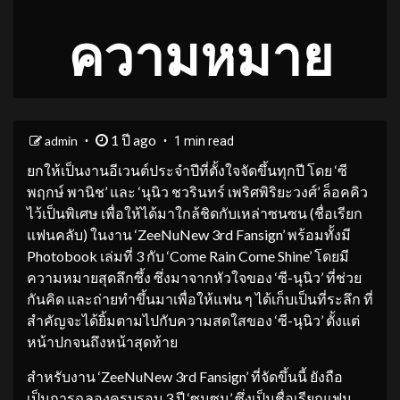
ความหมาย
1 ปี ago
admin
1 min read
ยกให้เป็นงานอีเวนต์ประจำปีที่ตั้งใจจัดขึ้นทุกปี โดย ‘ซี
พฤกษ์ พานิช’ และ ‘นุนิว ชวรินทร์ เพริศพิริยะวงศ์’ ล็อคคิว
ไว้เป็นพิเศษ เพื่อให้ได้มาใกล้ชิดกับเหล่าซนซน (ชื่อเรียก
แฟนคลับ) ในงาน ‘ZeeNuNew 3rd Fansign’ พร้อมทั้งมี
Photobook เล่มที่ 3 กับ ‘Come Rain Come Shine’ โดยมี
ความหมายสุดลึกซึ้ง ซึ่งมาจากหัวใจของ ‘ซี-นุนิว’ ที่ช่วย
กันคิด และถ่ายทำขึ้นมาเพื่อให้แฟน ๆ ได้เก็บเป็นที่ระลึก ที่
สำคัญจะได้ยิ้มตามไปกับความสดใสของ ‘ซี-นุนิว’ ตั้งแต่
หน้าปกจนถึงหน้าสุดท้าย
สำหรับงาน ‘ZeeNuNew 3rd Fansign’ ที่จัดขึ้นนี้ ยังถือ
เป็นการฉลองครบรอบ 3 ปี ‘ซนซน’ ซึ่งเป็นชื่อเรียกแฟน