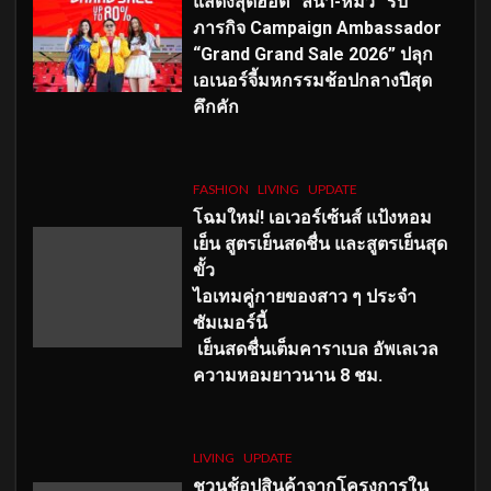
แสดงสุดฮอต “ลีน่า-หมิว” รับ
ภารกิจ Campaign Ambassador
“Grand Grand Sale 2026” ปลุก
เอเนอร์จี้มหกรรมช้อปกลางปีสุด
คึกคัก
FASHION
LIVING
UPDATE
โฉมใหม่
! เอเวอร์เซ้นส์ แป้งหอม
เย็น สูตรเย็นสดชื่น และสูตรเย็นสุด
ขั้ว
ไอเทมคู่กายของสาว ๆ ประจำ
ซัมเมอร์นี้
เย็นสดชื่นเต็มคาราเบล อัพเลเวล
ความหอมยาวนาน
8
ชม.
LIVING
UPDATE
ชวนช้อปสินค้าจากโครงการใน