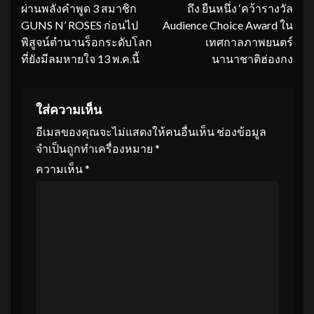
Reading
ผ่านพลังคำพูด 3 สมาชิก
ถึง ยืนหนึ่ง ‘คว้ารางวัล
GUNS N’ ROSES ก่อนไป
Audience Choice Award ใน
พิสูจน์ตำนานร็อกระดับโลก
เทศกาลภาพยนตร์
ที่ยังมีลมหายใจ 13 พ.ค.นี้
นานาชาติฮ่องกง
ใส่ความเห็น
อีเมลของคุณจะไม่แสดงให้คนอื่นเห็น
ช่องข้อมูล
จำเป็นถูกทำเครื่องหมาย
*
ความเห็น
*