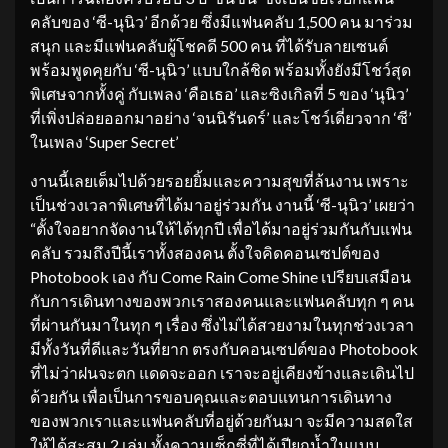
คลับของ ‘ซี-นุนิว’ อีกด้วย ซึ่งมีแฟนคลับ 1,500 คน มาร่วม
สนุก และมีแฟนคลับผู้โชคดี 500 คน ที่ได้รับลายเซนต์
พร้อมพูดคุยกับ ‘ซี-นุนิว’ แบบใกล้ชิด พร้อมทั้งยังมีโชว์สุด
พิเศษจากทั้งคู่ กับเพลง ‘คือเธอ’ และซิงเกิลที่ 5 ของ ‘นุนิว’
ที่เพิ่งปล่อยออกมาอย่าง ‘จนนิรันดร์’ และโชว์เดี่ยวจาก ‘ซี’
ในเพลง ‘Super Secret’
งานนี้เลยเต็มไปด้วยรอยยิ้มและความสุขที่ล้นงาน เพราะ
เป็นช่วงเวลาพิเศษที่ได้มาอยู่ร่วมกัน งานนี้ ‘ซี-นุนิว’ เผยว่า
“ตั้งใจอยากจัดงานให้ได้ทุกปี เพื่อได้มาอยู่ร่วมกันกับแฟน
คลับ รวมถึงปีนี้เราทั้งสองคน ตั้งใจคิดคอนเซปต์ของ
Photobook เอง กับ Come Rain Come Shine เปรียบเสมือน
กับการเดินทางของพวกเราสองคนและแฟนคลับทุก ๆ คน
ที่ผ่านกันมาในทุก ๆ เรื่อง ซึ่งไม่ได้สวยงามในทุกช่วงเวลา
มีทั้งวันที่ดีและวันที่ยาก ตรงกับคอนเซปต์ของ Photobook
ที่ไม่ว่าฝนจะตก แดดจะออก เราจะอยู่เคียงข้างและเดินไป
ด้วยกัน เพื่อเป็นการขอบคุณและตอบแทนการเดินทาง
ของพวกเราและแฟนคลับที่อยู่ด้วยกันมา จะมีความสดใส
ให้ได้สะสม 2 เล่ม ทั้งความเซ็กซี่ที่ได้เปียกน้ำในแบบ