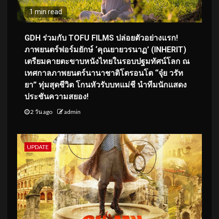
1 min read
GDH ร่วมกับ TOFU FILMS ปล่อยตัวอย่างแรก!
ภาพยนตร์ฟอร์มยักษ์ ‘คุณยายวรนาฏ’ (INHERIT)
เตรียมคายตะขาบหนังไทยในรอบปฐมทัศน์โลก ณ
เทศกาลภาพยนตร์นานาชาติโตรอนโต “จุ๋ย วรัท
ยา” ทุ่มสุดชีวิต โกนหัวรับบทแม่ชี นำทีมนักแสดง
ประชันความสยอง!
2 วัน ago
admin
UPDATE