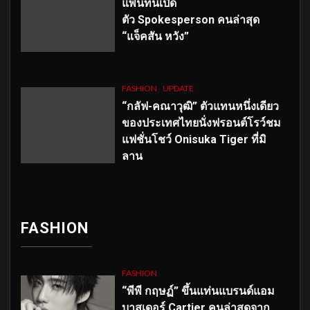
แพนทีนเปิด
ตัว
Spokesperson คนล่าสุด
“แจ็คสัน หวัง”
FASHION
UPDATE
“กลัฟ-คณาวุฒิ” ตัวแทนหนึ่งเดียว
ของประเทศไทยนั่งฟรอนต์โรว์ชม
แฟชั่นโชว์ Onisuka Tiger ที่มิ
ลาน
FASHION
FASHION
“พีพี กฤษฏ์” ขึ้นแท่นแบรนด์แอม
บาสเดอร์ Cartier คนล่าสุดจาก