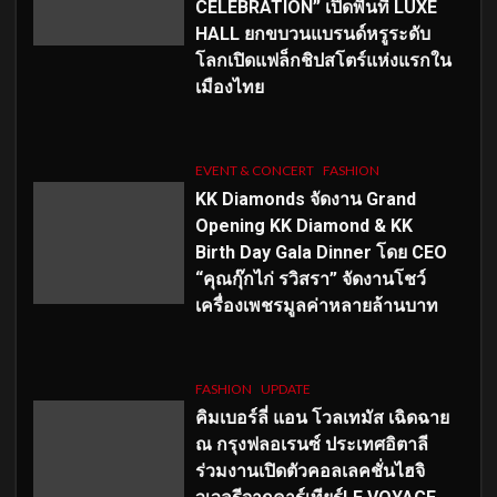
CELEBRATION” เปิดพื้นที่ LUXE
HALL ยกขบวนแบรนด์หรูระดับ
โลกเปิดแฟล็กชิปสโตร์แห่งแรกใน
เมืองไทย
EVENT & CONCERT
FASHION
KK Diamonds จัดงาน Grand
Opening KK Diamond & KK
Birth Day Gala Dinner โดย CEO
“คุณกุ๊กไก่ รวิสรา” จัดงานโชว์
เครื่องเพชรมูลค่าหลายล้านบาท
FASHION
UPDATE
คิมเบอร์ลี่ แอน โวลเทมัส เฉิดฉาย
ณ กรุงฟลอเรนซ์ ประเทศอิตาลี
ร่วมงานเปิดตัวคอลเลคชั่นไฮจิ