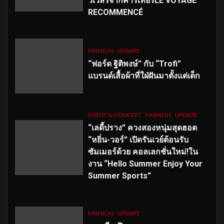
วเวลรีจากคาร์เทียร์LE VOYAGE
RECOMMENCÉ
FASHION
UPDATE
“ฟอร์ด ฐิติพงษ์” กับ “Trofi”
แบรนด์เสื้อผ้าที่ใฝ่ฝันมาตั้งแต่เด็ก
EVENT & CONCERT
FASHION
UPDATE
“เลดี้ปราง” ควงสองหนุ่มสุดฮอต
“หยิ่น-วอร์” เปิดรันเวย์ต้อนรับ
ซัมเมอร์ด้วย คอลเลกชั่นใหม่!ใน
งาน “Hello Summer Enjoy Your
Summer Sports”
FASHION
UPDATE