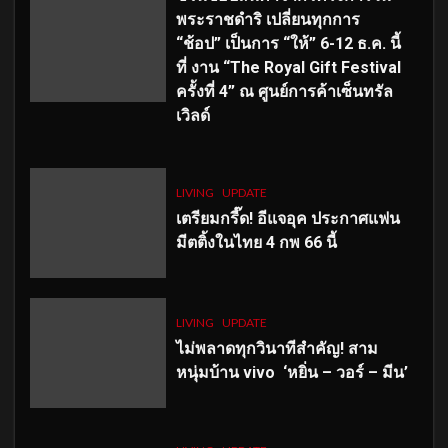
พระราชดำริ เปลี่ยนทุกการ
“ช้อป” เป็นการ “ให้” 6-12 ธ.ค. นี้
ที่ งาน “The Royal Gift Festival
ครั้งที่ 4” ณ ศูนย์การค้าเซ็นทรัล
เวิลด์
LIVING
UPDATE
เตรียมกรี๊ด! อีแจอุค ประกาศแฟน
มีตติ้งในไทย 4 กพ 66 นี้
LIVING
UPDATE
ไม่พลาดทุกวินาทีสำคัญ
! สาม
หนุ่มบ้าน vivo ‘หยิ่น – วอร์ – มีน’