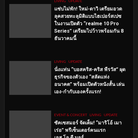
LIVING
UPDATE
แซ่บไม่พัก! ใหม่-ดาวิ เตรียมอวด
ลุคสวยทะลุมิติแบบไฮเปอร์สเปซ
ในงานเปิดตัว “realme 10 Pro
Series” เตรียมไปว้าวพร้อมกัน 8
ธันวาคมนี้
LIVING
UPDATE
นั่งแท่น “บอสคริส-คริส พีรวัส” ผุด
ธุรกิจของตัวเอง “สลัดแห่ง
อนาคต” พร้อมเปิดตัวหนังสั้น เล่น
เอง-กำกับเองครั้งแรก!
EVENT & CONCERT
LIVING
UPDATE
ซัคเซสมอร์ จัดเต็ม
!
“มาริโอ้ เมา
เร่อ” พรีเซ็นเตอร์คนแรก
เอส
.โอ.ดี มอร์