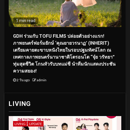
1 min read
GDH ร่วมกับ TOFU FILMS ปล่อยตัวอย่างแรก!
ภาพยนตร์ฟอร์มยักษ์ ‘คุณยายวรนาฏ’ (INHERIT)
เตรียมคายตะขาบหนังไทยในรอบปฐมทัศน์โลก ณ
เทศกาลภาพยนตร์นานาชาติโตรอนโต “จุ๋ย วรัทยา”
ทุ่มสุดชีวิต โกนหัวรับบทแม่ชี นำทีมนักแสดงประชัน
ความสยอง!
2 วัน ago
admin
LIVING
LIVING
UPDATE