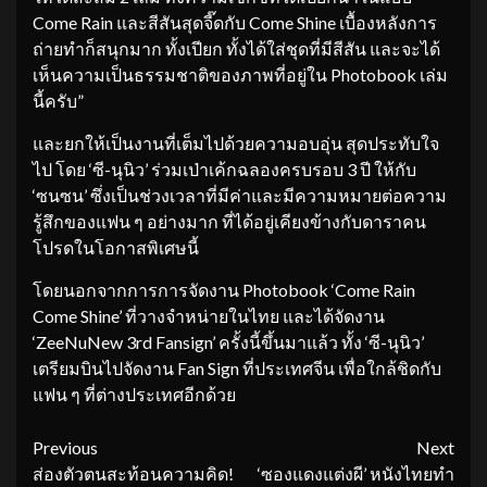
Come Rain และสีสันสุดจี๊ดกับ Come Shine เบื้องหลังการ
ถ่ายทำก็สนุกมาก ทั้งเปียก ทั้งได้ใส่ชุดที่มีสีสัน และจะได้
เห็นความเป็นธรรมชาติของภาพที่อยู่ใน Photobook เล่ม
นี้ครับ”
และยกให้เป็นงานที่เต็มไปด้วยความอบอุ่น สุดประทับใจ
ไป โดย ‘ซี-นุนิว’ ร่วมเป่าเค้กฉลองครบรอบ 3 ปี ให้กับ
‘ซนซน’ ซึ่งเป็นช่วงเวลาที่มีค่าและมีความหมายต่อความ
รู้สึกของแฟน ๆ อย่างมาก ที่ได้อยู่เคียงข้างกับดาราคน
โปรดในโอกาสพิเศษนี้
โดยนอกจากการการจัดงาน Photobook ‘Come Rain
Come Shine’ ที่วางจำหน่ายในไทย และได้จัดงาน
‘ZeeNuNew 3rd Fansign’ ครั้งนี้ขึ้นมาแล้ว ทั้ง ‘ซี-นุนิว’
เตรียมบินไปจัดงาน Fan Sign ที่ประเทศจีน เพื่อใกล้ชิดกับ
แฟน ๆ ที่ต่างประเทศอีกด้วย
Continue
Previous
Next
ส่องตัวตนสะท้อนความคิด!
‘ซองแดงแต่งผี’ หนังไทยทำ