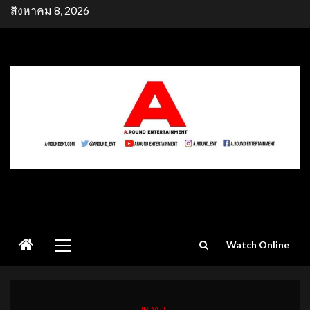
Skip
สิงหาคม 8, 2026
to
content
Primary
Watch Online
Menu
UPDATE