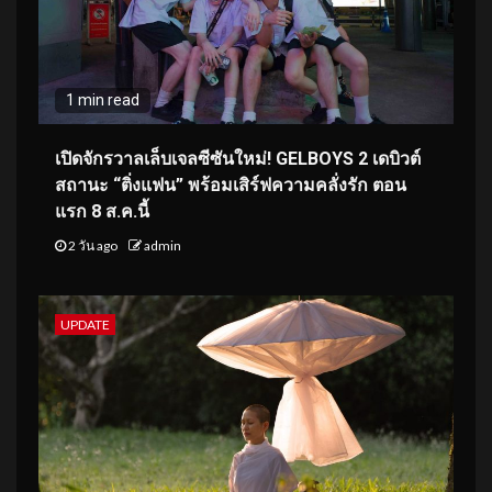
1 min read
เปิดจักรวาลเล็บเจลซีซันใหม่! GELBOYS 2 เดบิวต์
สถานะ “ติ่งแฟน” พร้อมเสิร์ฟความคลั่งรัก ตอน
แรก 8 ส.ค.นี้
2 วัน ago
admin
UPDATE