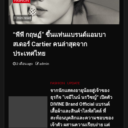
FASHION
1 min read
“พีพี กฤษฏ์” ขึ้นแท่นแบรนด์แอมบา
สเดอร์ Cartier คนล่าสุดจาก
ประเทศไทย
2 เดือน ago
admin
FASHION
UPDATE
จากนักแสดงอายุน้อยสู่เจ้าของ
ธุรกิจ “เจมีไนน์ นรวิชญ์” เปิดตัว
DIVINE Brand Official แบรนด์
เสื้อผ้าและสินค้าไลฟ์สไตล์ ที่
สะท้อนบุคลิกและความชอบของ
เจ้าตัว ผสานความเรียบง่าย แต่