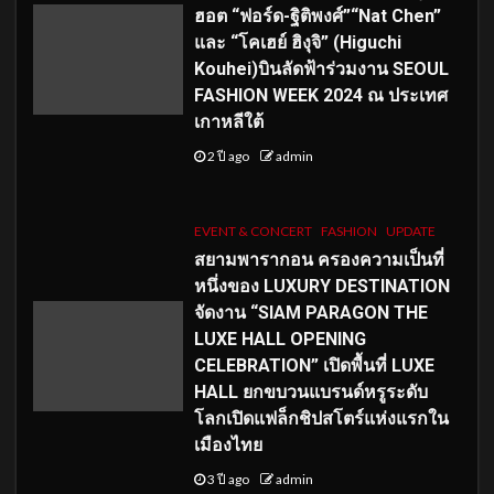
ฮอต “ฟอร์ด-ฐิติพงศ์”“Nat Chen”
และ “โคเฮย์ ฮิงุจิ” (Higuchi
Kouhei)บินลัดฟ้าร่วมงาน SEOUL
FASHION WEEK 2024 ณ ประเทศ
เกาหลีใต้
2 ปี ago
admin
EVENT & CONCERT
FASHION
UPDATE
สยามพารากอน ครองความเป็นที่
หนึ่งของ LUXURY DESTINATION
จัดงาน “SIAM PARAGON THE
LUXE HALL OPENING
CELEBRATION” เปิดพื้นที่ LUXE
HALL ยกขบวนแบรนด์หรูระดับ
โลกเปิดแฟล็กชิปสโตร์แห่งแรกใน
เมืองไทย
3 ปี ago
admin