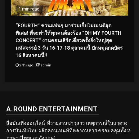
1 min read
“FOURTH” ชวนแฟนๆ มาร่วมเก็บโมเมนต์สุด
พิเศษ! ที่จะทำให้ทุกคนต้องร้อง “OH MY FOURTH
CONCERT” งานคอนเสิร์ตเดี่ยวครั้งยิ่งใหญ่สุด
มหัศจรรย์ 3 วัน 16-17-18 ตุลาคมนี้ ปักหมุดกดบัตร
16 สิงหาคมนี้!!
2 วัน ago
admin
A.ROUND ENTERTAINMENT
สื่อบันเทิงออนไลน์ ที่รายงานข่าวสาร เหตุการณ์ในแวดวง
การบันเทิงไทย ผลิตคอนเทนท์ที่หลากหลาย ครอบคลุมทั้ง 2
ภาษา (ไทยและอังกฤษ)