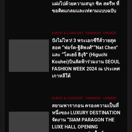
แฝงไปด้วยความสนุก ชิค สตรีท ที่
ขอติดแกลมและเท่ตามแบบฉบับ
EVENT & CONCERT
FASHION
UPDATE
ปังไม่ไหว! 3 พระเอกซีรีส์วายสุด
ฮอต “ฟอร์ด-ฐิติพงศ์”“Nat Chen”
และ “โคเฮย์ ฮิงุจิ” (Higuchi
Kouhei)บินลัดฟ้าร่วมงาน SEOUL
FASHION WEEK 2024 ณ ประเทศ
เกาหลีใต้
EVENT & CONCERT
FASHION
UPDATE
สยามพารากอน ครองความเป็นที่
หนึ่งของ LUXURY DESTINATION
จัดงาน “SIAM PARAGON THE
LUXE HALL OPENING