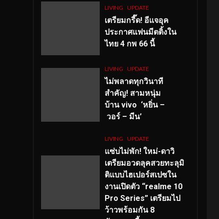
LIVING
UPDATE
เตรียมกรี๊ด! อีแจอุค
ประกาศแฟนมีตติ้งใน
ไทย 4 กพ 66 นี้
LIVING
UPDATE
ไม่พลาดทุกวินาที
สำคัญ
! สามหนุ่ม
บ้าน vivo ‘หยิ่น –
วอร์ – มีน’
LIVING
UPDATE
แซ่บไม่พัก! ใหม่-ดาวิ
เตรียมอวดลุคสวยทะลุมิ
ติแบบไฮเปอร์สเปซใน
งานเปิดตัว “realme 10
Pro Series” เตรียมไป
ว้าวพร้อมกัน 8