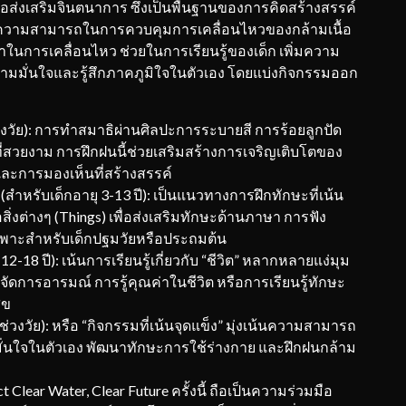
ื่อส่งเสริมจินตนาการ ซึ่งเป็นพื้นฐานของการคิดสร้างสรรค์
มวัย ความสามารถในการควบคุมการเคลื่อนไหวของกล้ามเนื้อ
ในการเคลื่อนไหว ช่วยในการเรียนรู้ของเด็ก เพิ่มความ
ิดความมั่นใจและรู้สึกภาคภูมิใจในตัวเอง โดยแบ่งกิจกรรมออก
วงวัย): การทำสมาธิผ่านศิลปะการระบายสี การร้อยลูกปัด
สวยงาม การฝึกฝนนี้ช่วยเสริมสร้างการเจริญเติบโตของ
และการมองเห็นที่สร้างสรรค์
(สำหรับเด็กอายุ 3-13 ปี): เป็นแนวทางการฝึกทักษะที่เน้น
อสิ่งต่างๆ (Things) เพื่อส่งเสริมทักษะด้านภาษา การฟัง
พาะสำหรับเด็กปฐมวัยหรือประถมต้น
12-18 ปี): เน้นการเรียนรู้เกี่ยวกับ “ชีวิต” หลากหลายแง่มุม
ัดการอารมณ์ การรู้คุณค่าในชีวิต หรือการเรียนรู้ทักษะ
ุข
่วงวัย): หรือ “กิจกรรมที่เน้นจุดแข็ง” มุ่งเน้นความสามารถ
มั่นใจในตัวเอง พัฒนาทักษะการใช้ร่างกาย และฝึกฝนกล้าม
Clear Water, Clear Future ครั้งนี้ ถือเป็นความร่วมมือ