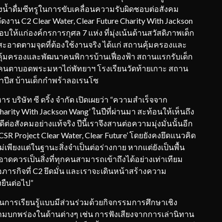
น้ำดื่มซีทรูในการขับเคลื่อนความรับผิดชอบต่อสังคม
ารจัดงาน C2 Clear Water, Clear Future Charity With Jackson
ห้แก่องค์กรการกุศล 7 แห่ง ที่มุ่งเน้นด้านสวัสดิภาพเด็ก
ำสะอาดตามจุดที่ต้องใช้งานจริง ได้แก่ สถานคุ้มครองและ
้มครองและพัฒนาคนพิการบ้านเฟื่องฟ้า สถานแรกรับเด็ก
อนคนตาบอดพระมหาไถ่พัทยาฯ โรงเรียนวัดท้ายเกาะ สถาน
นาปีส บ้านเด็กกำพร้าลอเรนโซ
าร บริษัท ซี ดริ้ง จำกัด เปิดเผยว่า “ความสำเร็จจาก
harity With Jackson Wang’ ในปีที่ผ่านมา สะท้อนให้เห็นถึง
ีต่อสังคมอย่างแท้จริง ปีนี้เราจึงสานต่อความมุ่งมั่นนั้นอีก
CSR Project Clear Water, Clear Future’ โดยยังคงยึดแนวคิด
เพียงแต่ในฐานะสิ่งจำเป็นต่อร่างกาย หากแต่ยังเป็นพื้น
ะอาดควรเป็นสิ่งที่ทุกคนสามารถเข้าถึงได้อย่างเท่าเทียม
ภารกิจที่ C2 ยึดมั่น และเราจะเดินหน้าสร้างความ
งยืนต่อไป”
นการเรียนรู้แบบมีส่วนร่วมด้วยกิจกรรมการศึกษาเชิง
ีความบกพร่องในด้านต่างๆ เช่น การฟังเสียงจากการเล่านิทาน