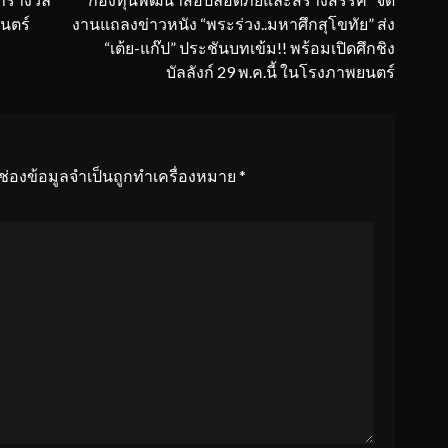
นตร์
งานแถลงข่าวหนัง “พระร่วง..มหาศึกสุโขทัย” ส่ง
“เต้ย-แก๊ป” ประชันบทเข้ม!! พร้อมเปิดศึกชิง
บัลลังก์ 29 พ.ค.นี้ ในโรงภาพยนตร์
ช่องข้อมูลจำเป็นถูกทำเครื่องหมาย
*