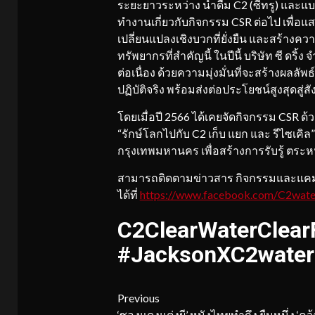
ระยะยาวระหว่าง น้ำดื่ม C2 (ซีทรู) และแ
ทำงานเกี่ยวกับกิจกรรม CSR ต่อไป เพื่อ
เปลี่ยนแปลงเชิงบวกที่ยั่งยืน และสร้าง
ทรัพยากรที่สำคัญนี้ ในปีนี้ บริษัท ซี ดริ
ต่อเนื่อง ด้วยความมุ่งมั่นที่จะสร้างผลลั
ปฏิบัติจริง พร้อมส่งต่อประโยชน์สูงสุดสู่
โดยเมื่อปี 2566 ได้เคยจัดกิจกรรม CSR 
“รักษ์โลกไปกับ C2 เก็บ แยก และ รีไซเค
กรุงเทพมหานคร เพื่อสร้างการรับรู้ ตร
สามารถติดตามข่าวสาร กิจกรรมและแคมเปญด
ได้ที่
https://www.facebook.com/C2wat
C2ClearWaterClear
#JacksonXC2water
Continue
Previous
‘ซองแดงแต่งผี’ หนังไทยทำถึง ยืนหนึ่ง ‘คว