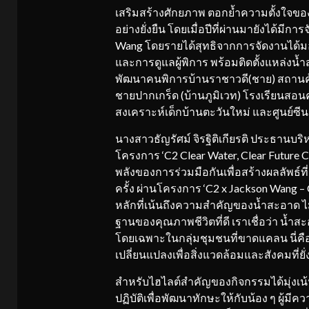
เสริมสร้างศักยภาพ ตอกย้ำความตั้งใจของ
อย่างยั่งยืน โดยเมื่อปีที่ผ่านมายังได้มีก
Wang โดยรายได้สุทธิจากการจัดงานได้มอบใ
และการดูแลผู้พิการ พร้อมติดตั้งแหล่งน้
พัฒนาคนพิการบ้านราชาวดี(ชาย) สถานคุ
ชายปากเกร็ด (บ้านภูมิเวท) โรงเรียนส
สงเคราะห์เด็กบ้านตะวันใหม่ และศูนย์ซี
นางสาวธัญรัศม์ จิรฐิติเกียรติ ประธานบริห
โครงการ ‘C2 Clear Water, Clear Future C
พลังของการร่วมมือกันเพื่อสร้างผลลัพธ์ที่ด
ครั้ง ผ่านโครงการ ‘C2 x Jackson Wang – 
หลักที่เน้นถึงความสำคัญของน้ำสะอาด ไม่
ฐานของคุณภาพชีวิตที่ดี เราเชื่อว่า น้ำส
โดยเฉพาะในกลุ่มชุมชนที่ขาดแคลน นี่คือ
เปลี่ยนแปลงเพื่อสิ่งแวดล้อมและสังคมที่ยั่
สำหรับไฮไลต์สำคัญของกิจกรรมได้มุ่งเน้
ปฏิบัติเพื่อพัฒนาทักษะให้กับน้อง ๆ ผู้ม