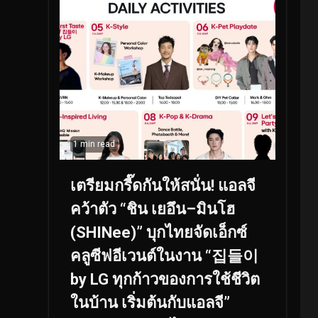
1 min read
เตรียมกรี๊ดกันให้สนั่น! แอลจี
คว้าตัว “ชิน เยอึน–มินโฮ
(SHINee)” บุกไทยจัดเอ็กซ์
คลูซีฟอีเวนต์ในงาน “집들이
by LG ทุกก้าวของการใช้ชีวิต
ในบ้าน เริ่มต้นกับแอลจี”