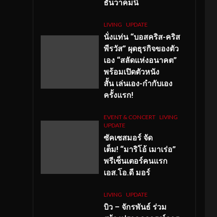
ธันวาคมนี้
LIVING
UPDATE
นั่งแท่น “บอสคริส-คริส
พีรวัส” ผุดธุรกิจของตัว
เอง “สลัดแห่งอนาคต”
พร้อมเปิดตัวหนัง
สั้น เล่นเอง-กำกับเอง
ครั้งแรก!
EVENT & CONCERT
LIVING
UPDATE
ซัคเซสมอร์ จัด
เต็ม
!
“มาริโอ้ เมาเร่อ”
พรีเซ็นเตอร์คนแรก
เอส
.โอ.ดี มอร์
LIVING
UPDATE
บิว – จักรพันธ์ ร่วม