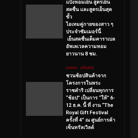
แป้งหอมเย็น สูตรเย็น
สดชื่น และสูตรเย็นสุด
ขั้ว
ไอเทมคู่กายของสาว ๆ
ประจำซัมเมอร์นี้
เย็นสดชื่นเต็มคาราเบล
อัพเลเวลความหอม
ยาวนาน
8
ชม.
LIVING
UPDATE
ชวนช้อปสินค้าจาก
โครงการในพระ
ราชดำริ เปลี่ยนทุกการ
“ช้อป” เป็นการ “ให้” 6-
12 ธ.ค. นี้ ที่ งาน “The
Royal Gift Festival
ครั้งที่ 4” ณ ศูนย์การค้า
เซ็นทรัลเวิลด์