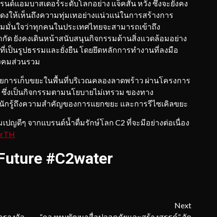
บรนด์แอมบาสเดอร์ระดับโลกอย่าง แจ็คสัน หวัง ซึ่งจะยังคง
แสดงให้เห็นถึงความทุ่มเทอย่างแน่วแน่ในการสร้างการ
ความมั่นใจว่าทุกคนในประเทศไทยจะสามารถเข้าถึง
้ง จำกัด ยังคงเดินหน้าสนับสนุนกิจกรรมด้านสิ่งแวดล้อมอย่าง
พธ์ที่เป็นรูปธรรมและยั่งยืน โดยยึดหลักการทำงานที่ลงมือ
สังคมส่วนรวม
ด้วยการเก็บขยะในพื้นที่บริเวณคลองลาดพร้าว ผ่านโครงการ
ิล” ซึ่งเป็นกิจกรรมตามนโยบายไม่เทรวม ของทาง
ะหนักรู้ถึงความสำคัญของการแยกขยะ และการรีไซเคิลขยะ
ีๆ จากแบรนด์น้ำดื่มรักษ์โลก C2 ที่จะมีอย่างต่อเนื่อง
erTH
Future #C2water
Next
้ารางวัล
“กองทุนพัฒนาสื่อปลอดภัยและสร้างสรรค์” จัด