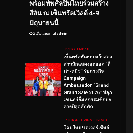
พร้อมทัพศิลปินไทยร่วมสร้าง
สีสัน ณ เซ็นทรัลเวิลด์ 4-9
มิถุนายนนี้
2 เดือน ago
admin
LIVING
UPDATE
เซ็นทรัลพัฒนา คว้าสอง
สาวนักแสดงสุดฮอต “ลี
น่า-หมิว” รับภารกิจ
Campaign
Ambassador “Grand
Grand Sale 2026” ปลุก
เอเนอร์จี้มหกรรมช้อปก
ลางปีสุดคึกคัก
FASHION
LIVING
UPDATE
โฉมใหม่
! เอเวอร์เซ้นส์