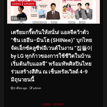
LIVING
UPDATE
1 min read
เตรียมกรี๊ดกันให้สนั่น! แอลจีคว้าตัว
“ชิน เยอึน–มินโฮ (SHINee)” บุกไทย
จัดเอ็กซ์คลูซีฟอีเวนต์ในงาน “집들이
by LG ทุกก้าวของการใช้ชีวิตในบ้าน
เริ่มต้นกับแอลจี” พร้อมทัพศิลปินไทย
ร่วมสร้างสีสัน ณ เซ็นทรัลเวิลด์ 4-9
มิถุนายนนี้
2 เดือน ago
admin
LIVING
UPDATE