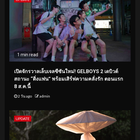
1 min read
เปิดจักรวาลเล็บเจลซีซันใหม่! GELBOYS 2 เดบิวต์
สถานะ “ติ่งแฟน” พร้อมเสิร์ฟความคลั่งรัก ตอนแรก
8 ส.ค.นี้
2 วัน ago
admin
UPDATE