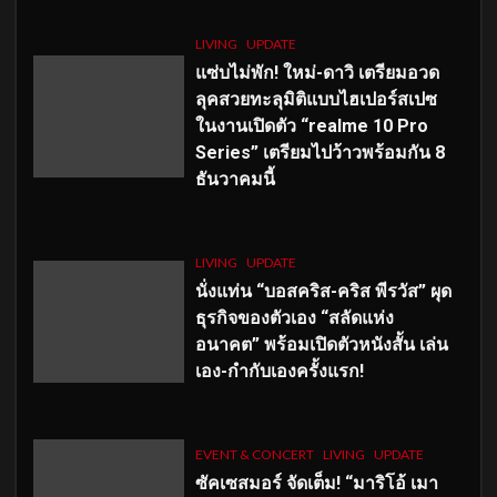
LIVING
UPDATE
แซ่บไม่พัก! ใหม่-ดาวิ เตรียมอวด
ลุคสวยทะลุมิติแบบไฮเปอร์สเปซ
ในงานเปิดตัว “realme 10 Pro
Series” เตรียมไปว้าวพร้อมกัน 8
ธันวาคมนี้
LIVING
UPDATE
นั่งแท่น “บอสคริส-คริส พีรวัส” ผุด
ธุรกิจของตัวเอง “สลัดแห่ง
อนาคต” พร้อมเปิดตัวหนังสั้น เล่น
เอง-กำกับเองครั้งแรก!
EVENT & CONCERT
LIVING
UPDATE
ซัคเซสมอร์ จัดเต็ม
!
“มาริโอ้ เมา