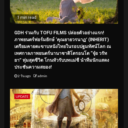
1 min read
GDH ร่วมกับ TOFU FILMS ปล่อยตัวอย่างแรก!
ภาพยนตร์ฟอร์มยักษ์ ‘คุณยายวรนาฏ’ (INHERIT)
เตรียมคายตะขาบหนังไทยในรอบปฐมทัศน์โลก ณ
เทศกาลภาพยนตร์นานาชาติโตรอนโต “จุ๋ย วรัท
ยา” ทุ่มสุดชีวิต โกนหัวรับบทแม่ชี นำทีมนักแสดง
ประชันความสยอง!
2 วัน ago
admin
UPDATE