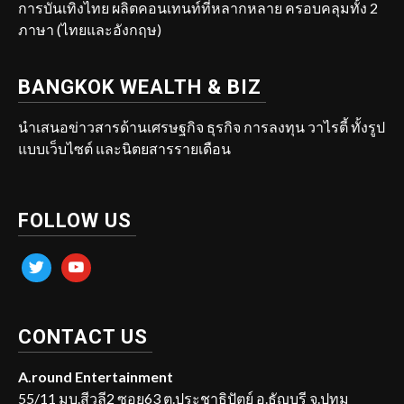
การบันเทิงไทย ผลิตคอนเทนท์ที่หลากหลาย ครอบคลุมทั้ง 2
ภาษา (ไทยและอังกฤษ)
BANGKOK WEALTH & BIZ
นำเสนอข่าวสารด้านเศรษฐกิจ ธุรกิจ การลงทุน วาไรตี้ ทั้งรูป
แบบเว็บไซต์ และนิตยสารรายเดือน
FOLLOW US
twitter
youtube
CONTACT US
A.round Entertainment
55/11 มบ.สีวลี2 ซอย63 ต.ประชาธิปัตย์ อ.ธัญบุรี จ.ปทุม