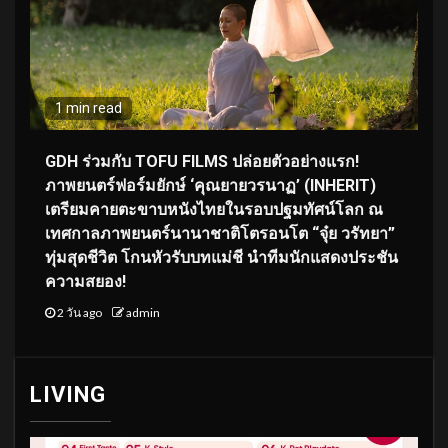
1 min read
GDH ร่วมกับ TOFU FILMS ปล่อยตัวอย่างแรก!
ภาพยนตร์ฟอร์มยักษ์ ‘คุณยายวรนาฏ’ (INHERIT)
เตรียมคายตะขาบหนังไทยในรอบปฐมทัศน์โลก ณ
เทศกาลภาพยนตร์นานาชาติโตรอนโต “จุ๋ย วรัทยา”
ทุ่มสุดชีวิต โกนหัวรับบทแม่ชี นำทีมนักแสดงประชัน
ความสยอง!
2 วัน ago
admin
LIVING