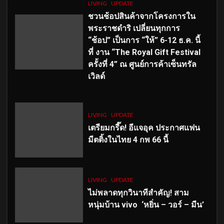
LIVING
UPDATE
ชวนช้อปสินค้าจากโครงการใน
พระราชดำริ เปลี่ยนทุกการ
“ช้อป” เป็นการ “ให้” 6-12 ธ.ค. นี้
ที่ งาน “The Royal Gift Festival
ครั้งที่ 4” ณ ศูนย์การค้าเซ็นทรัล
เวิลด์
LIVING
UPDATE
เตรียมกรี๊ด! อีแจอุค ประกาศแฟน
มีตติ้งในไทย 4 กพ 66 นี้
LIVING
UPDATE
ไม่พลาดทุกวินาทีสำคัญ
! สาม
หนุ่มบ้าน vivo ‘หยิ่น – วอร์ – มีน’