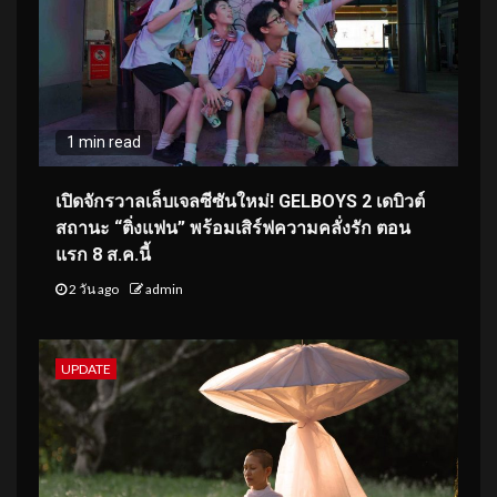
1 min read
เปิดจักรวาลเล็บเจลซีซันใหม่! GELBOYS 2 เดบิวต์
สถานะ “ติ่งแฟน” พร้อมเสิร์ฟความคลั่งรัก ตอน
แรก 8 ส.ค.นี้
2 วัน ago
admin
UPDATE