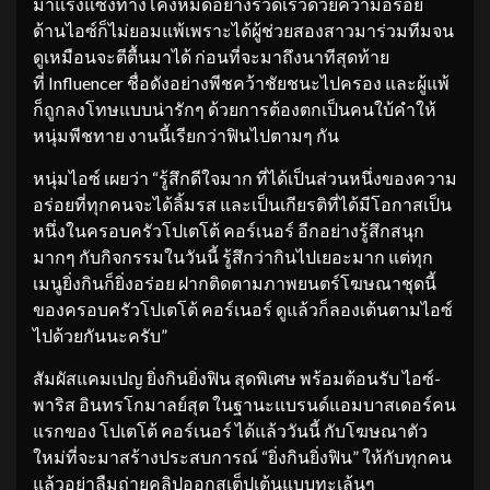
มาแรงแซงทางโค้งหมดอย่างรวดเร็วด้วยความอร่อย
ด้านไอซ์ก็ไม่ยอมแพ้เพราะได้ผู้ช่วยสองสาวมาร่วมทีมจน
ดูเหมือนจะตีตื้นมาได้ ก่อนที่จะมาถึงนาทีสุดท้าย
ที่ Influencer ชื่อดังอย่างพีชคว้าชัยชนะไปครอง และผู้แพ้
ก็ถูกลงโทษแบบน่ารักๆ ด้วยการต้องตกเป็นคนใบ้คำให้
หนุ่มพีชทาย งานนี้เรียกว่าฟินไปตามๆ กัน
หนุ่มไอซ์ เผยว่า “รู้สึกดีใจมาก ที่ได้เป็นส่วนหนึ่งของความ
อร่อยที่ทุกคนจะได้ลิ้มรส และเป็นเกียรติที่ได้มีโอกาสเป็น
หนึ่งในครอบครัวโปเตโต้ คอร์เนอร์ อีกอย่างรู้สึกสนุก
มากๆ กับกิจกรรมในวันนี้ รู้สึกว่ากินไปเยอะมาก แต่ทุก
เมนูยิ่งกินก็ยิ่งอร่อย ฝากติดตามภาพยนตร์โฆษณาชุดนี้
ของครอบครัวโปเตโต้ คอร์เนอร์ ดูแล้วก็ลองเต้นตามไอซ์
ไปด้วยกันนะครับ”
สัมผัสแคมเปญ ยิ่งกินยิ่งฟิน สุดพิเศษ พร้อมต้อนรับ ไอซ์-
พาริส อินทรโกมาลย์สุต ในฐานะแบรนด์แอมบาสเดอร์คน
แรกของ โปเตโต้ คอร์เนอร์ ได้แล้ววันนี้ กับโฆษณาตัว
ใหม่ที่จะมาสร้างประสบการณ์ “ยิ่งกินยิ่งฟิน” ให้กับทุกคน
แล้วอย่าลืมถ่ายคลิปออกสเต็ปเต้นแบบทะเล้นๆ