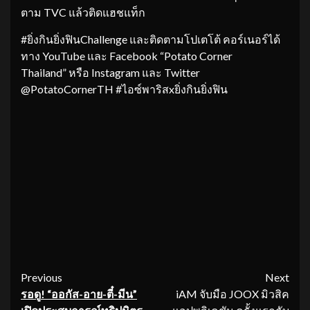
ตาม TVC แล้วติดแฮชแท็ก
#ยิ่งกินยิ่งฟินChallenge และติดตามโปเตโต้ คอร์เนอร์ได้
ทาง YouTube และ Facebook “Potato Corner
Thailand” หรือ Instagram และ Twitter
@PotatoCornerTH #ไอซ์พาริสxยิ่งกินยิ่งฟิน
Continue
Previous
Next
รอดู
! “ออกัส-อาย-ตี๋-มีน”
iAM จับมือ JOOX มิวสิค
Reading