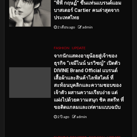
“พีพี กฤษฏ์” ขึ้นแท่นแบรนด์แอม
บาสเดอร์ Cartier คนล่าสุดจาก
ประเทศไทย
2 เดือน ago
admin
FASHION
UPDATE
จากนักแสดงอายุน้อยสู่เจ้าของ
ธุรกิจ “เจมีไนน์ นรวิชญ์” เปิดตัว
DIVINE Brand Official แบรนด์
เสื้อผ้าและสินค้าไลฟ์สไตล์ ที่
สะท้อนบุคลิกและความชอบของ
เจ้าตัว ผสานความเรียบง่าย แต่
แฝงไปด้วยความสนุก ชิค สตรีท ที่
ขอติดแกลมและเท่ตามแบบฉบับ
2 ปี ago
admin