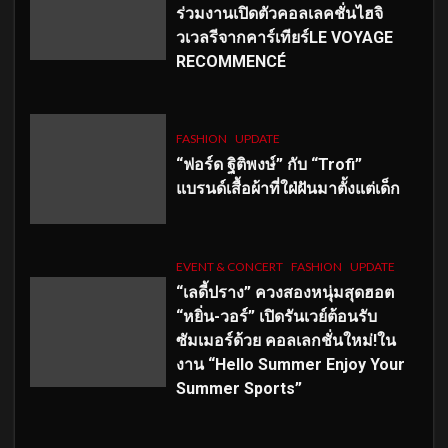
ร่วมงานเปิดตัวคอลเลคชั่นไฮจิ
วเวลรีจากคาร์เทียร์LE VOYAGE
RECOMMENCÉ
FASHION
UPDATE
“ฟอร์ด ฐิติพงษ์” กับ “Trofi”
แบรนด์เสื้อผ้าที่ใฝ่ฝันมาตั้งแต่เด็ก
EVENT & CONCERT
FASHION
UPDATE
“เลดี้ปราง” ควงสองหนุ่มสุดฮอต
“หยิ่น-วอร์” เปิดรันเวย์ต้อนรับ
ซัมเมอร์ด้วย คอลเลกชั่นใหม่!ใน
งาน “Hello Summer Enjoy Your
Summer Sports”