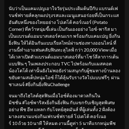
นับว่าเป็นแคมเปญเอาใจวัยรุ่นประเดิมต้นปีกับ แบรนด์เฟ
รนช์ฟรายส์คลุกผงปรุงรสและเมนูแสนอร่อยที่เป็นกระแส
อันดับหนึ่งของไทยอย่าง โปเตโต้ คอร์เนอร์ (Potato
Corner) ที่คว้าหนุ่มขี้เล่น เป็นกันเองอย่าง ไอซ์-พาริส มา
เป็นแบรนด์แอมบาสเดอร์คนแรก พร้อมกับแคมเปญ ยิ่งกิน
ยิ่งฟิน ให้ได้อินกันแบบเรียลไทม์ผ่านช่องทางออนไลน์ ที่
งานนี้ทำเอาแฟนคลับฟินทะลุไลฟ์ กว่า 20,000 View เมื่อ
ได้เวลาเปิดตัวแบรนด์แอมบาสเดอร์ที่มาโชว์ลีลาการเต้น
แบบฟิน ๆ ในเพลงประกอบ TVC ไปพร้อมกับแมสคอต
น้องโตโต้ เท่านั้นยังไม่พอยังร่วมสนุกกับผู้ชมทางบ้านลอง
ขยับตามสเต็ปหนุ่มไอซ์ ก็ได้ลุ้นรับรางวัลไปแบบฟรีๆ ผ่าน
ชาเลนจ์ #ยิ่งกินยิ่งฟินChallenge
จนมาถึงไฮไลต์สุดฟินเมื่อไอซ์ต้องมาดวลกินใน
มิชชั่น #ไอซ์พาริสxยิ่งกินยิ่งฟิน กับแขกรับเชิญสุดพิเศษ
อย่าง พีช อีท แหลก กับโจทย์สุดมันส์ ที่ผู้เล่นทั้ง 2 ฝั่งต้อง
มาลงสนามแข่งกินเฟรนช์ฟรายส์ โปเตโต้ คอร์เนอ
ร์ 10 ถ้วย 10 นาที ให้หมด งานนี้ดูท่า 5 นาทีแรกหนุ่มพีช