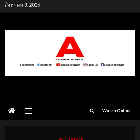
Skip
สิงหาคม 8, 2026
to
content
Primary
Watch Online
Menu
LIVING
UPDATE