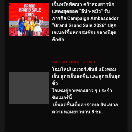
เซ็นทรัลพัฒนา คว้าสองสาวนัก
แสดงสุดฮอต “ลีน่า-หมิว” รับ
ภารกิจ Campaign Ambassador
“Grand Grand Sale 2026” ปลุก
เอเนอร์จี้มหกรรมช้อปกลางปีสุด
คึกคัก
FASHION
LIVING
UPDATE
โฉมใหม่
! เอเวอร์เซ้นส์ แป้งหอม
เย็น สูตรเย็นสดชื่น และสูตรเย็นสุด
ขั้ว
ไอเทมคู่กายของสาว ๆ ประจำ
ซัมเมอร์นี้
เย็นสดชื่นเต็มคาราเบล อัพเลเวล
ความหอมยาวนาน
8
ชม.