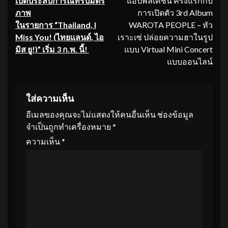
เปิดประสบการณ์ทริปมิตร
แอปพลิเคชัน ครั้งแรกกับ
ภาพ
การเปิดตัว 3rd Album
ในรายการ “Thailand, I
WAROTA PEOPLE – หัว
Miss You! (
ไทยแลนด์
,
ไอ
เราะเซ่ ปล่อยความฮาในรูป
มิส ยู!)”
เริ่ม 3 ก.พ. นี้
!
แบบ Virtual Mini Concert
แบบออนไลน์
ใส่ความเห็น
อีเมลของคุณจะไม่แสดงให้คนอื่นเห็น
ช่องข้อมูล
จำเป็นถูกทำเครื่องหมาย
*
ความเห็น
*