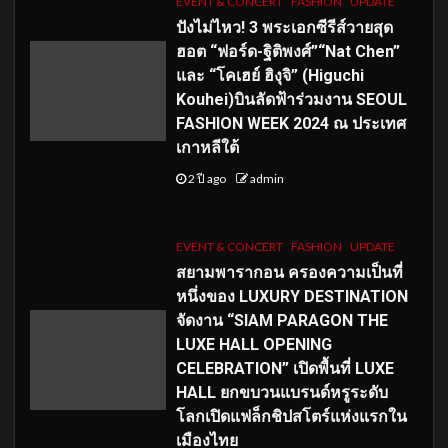
EVENT & CONCERT
FASHION
UPDATE
ปังไม่ไหว! 3 พระเอกซีรีส์วายสุด
ฮอต “ฟอร์ด-ฐิติพงศ์”“Nat Chen”
และ “โคเฮย์ ฮิงุจิ” (Higuchi
Kouhei)บินลัดฟ้าร่วมงาน SEOUL
FASHION WEEK 2024 ณ ประเทศ
เกาหลีใต้
2 ปี ago
admin
EVENT & CONCERT
FASHION
UPDATE
สยามพารากอน ครองความเป็นที่
หนึ่งของ LUXURY DESTINATION
จัดงาน “SIAM PARAGON THE
LUXE HALL OPENING
CELEBRATION” เปิดพื้นที่ LUXE
HALL ยกขบวนแบรนด์หรูระดับ
โลกเปิดแฟล็กชิปสโตร์แห่งแรกใน
เมืองไทย