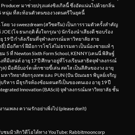
ducer มาช่วยปรุงแต่งซิงเกิลนี้ ซึ่งอัดแน่นไปด้วยกลิ่น
 หนุ่ม ที่สะท้อนตัวตนของวงดนตรีในยุคนี้
ึ้น โดย วง sweezdream (สวีซดรีม) เป็นการรวมตัวครั้งสำคัญ
แก่ JOE (โจ ธนกฤติ ตั้งใจกรุณา) นักร้องนำเสียงดี ชอบร้อง
ายุ 19 ปี กำลังเรียนที่จุฬาลงกรณ์มหาวิทยาลัย สาย
ิทธิ์) มือกีตาร์ ฝีมือการโซโล่ไม่ธรรมดา เป็นน้องชายแท้ ๆ
ยม 5 ที่ Newton Sixth Form School, KENNY (เคนนี่ พิสิษฐ์
งที่มีเสน่ห์ อายุ 17 ปี ศึกษาอยู่ที่โรงเรียนสาธิตจุฬาลงกรณ์
กุล) มือคีย์บอร์ด เด็กชายขี้เล่น สดใส เป็นสีสันของวง อายุ
์ มหาวิทยาลัยกรุงเทพ และ PUN (ปัน ปัณณธร พิบูลย์เจริญ
ีผู้บริหาร มีธุรกิจห้องซ้อมดนตรีเป็นของตนเอง อายุ 19 ปี
 Integrated Innovation (BAScii) จุฬาลงกรณ์มหาวิทยาลัย ชั้น
นเพลง ความรักอย่าเพิ่งไป (please don’t)
รับชมมิวสิกวิดีโอได้ทาง YouTube: Rabbitmooncorp