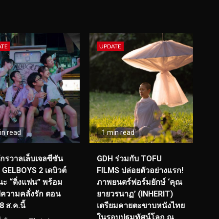
ATE
UPDATE
in read
1 min read
จักรวาลเล็บเจลซีซัน
GDH ร่วมกับ TOFU
! GELBOYS 2 เดบิวต์
FILMS ปล่อยตัวอย่างแรก!
ะ “ติ่งแฟน” พร้อม
ภาพยนตร์ฟอร์มยักษ์ ‘คุณ
์ฟความคลั่งรัก ตอน
ยายวรนาฏ’ (INHERIT)
 ส.ค.นี้
เตรียมคายตะขาบหนังไทย
ในรอบปฐมทัศน์โลก ณ