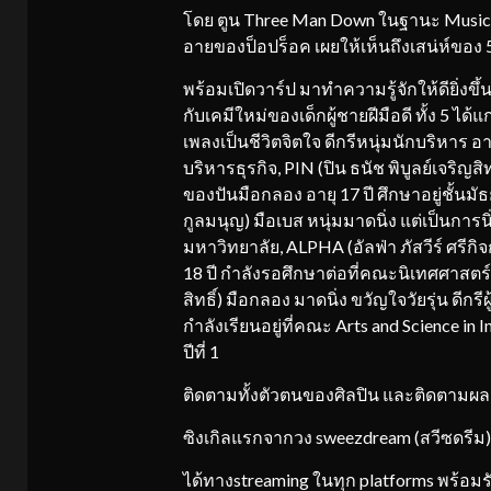
โดย ตูน Three Man Down ในฐานะ Music Pro
อายของป็อปร็อค เผยให้เห็นถึงเสน่ห์ของ 5
พร้อมเปิดวาร์ป มาทำความรู้จักให้ดียิ่งข
กับเคมีใหม่ของเด็กผู้ชายฝีมือดี ทั้ง 5 ได้
เพลงเป็นชีวิตจิตใจ ดีกรีหนุ่มนักบริหาร อ
บริหารธุรกิจ, PIN (ปิน ธนัช พิบูลย์เจริญส
ของปันมือกลอง อายุ 17 ปี ศึกษาอยู่ชั้นมัธ
กูลมนุญ) มือเบส หนุ่มมาดนิ่ง แต่เป็นการนิ่
มหาวิทยาลัย, ALPHA (อัลฟ่า ภัสวีร์ ศรีกิจ
18 ปี กำลังรอศึกษาต่อที่คณะนิเทศศาสตร
สิทธิ์) มือกลอง มาดนิ่ง ขวัญใจวัยรุ่น ดีกร
กำลังเรียนอยู่ที่คณะ Arts and Science in
ปีที่ 1
ติดตามทั้งตัวตนของศิลปิน และติดตามผลงา
ซิงเกิลแรกจากวง sweezdream (สวีซดรีม)
ได้ทางstreaming ในทุก platforms พร้อม