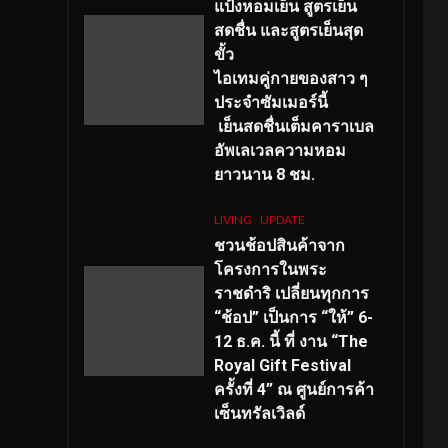
แป้งหอมเย็น สูตรเย็น
สดชื่น และสูตรเย็นสุด
ขั้ว
ไอเทมคู่กายของสาว ๆ
ประจำซัมเมอร์นี้
เย็นสดชื่นเต็มคาราเบล
อัพเลเวลความหอม
ยาวนาน
8
ชม.
LIVING
UPDATE
ชวนช้อปสินค้าจาก
โครงการในพระ
ราชดำริ เปลี่ยนทุกการ
“ช้อป” เป็นการ “ให้” 6-
12 ธ.ค. นี้ ที่ งาน “The
Royal Gift Festival
ครั้งที่ 4” ณ ศูนย์การค้า
เซ็นทรัลเวิลด์