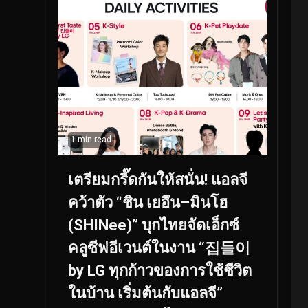
1 min read
เตรียมกรี๊ดกันให้สนั่น! แอลจี
คว้าตัว “ชิน เยอึน–มินโฮ
(SHINee)” บุกไทยจัดเอ็กซ์
คลูซีฟอีเวนต์ในงาน “집들이
by LG ทุกก้าวของการใช้ชีวิต
ในบ้าน เริ่มต้นกับแอลจี”