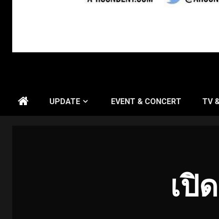
UPDATE
EVENT & CONCERT
TV 
เปิด