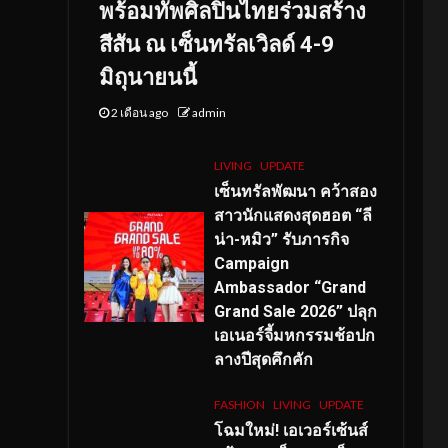
พร้อมทัพศิลปินไทยร่วมสร้าง
สีสัน ณ เซ็นทรัลเวิลด์ 4-9
มิถุนายนนี้
2 เดือน ago
admin
LIVING
UPDATE
เซ็นทรัลพัฒนา คว้าสอง
สาวนักแสดงสุดฮอต “ลี
น่า-หมิว” รับภารกิจ
Campaign
Ambassador “Grand
Grand Sale 2026” ปลุก
เอเนอร์จี้มหกรรมช้อปก
ลางปีสุดคึกคัก
FASHION
LIVING
UPDATE
โฉมใหม่
! เอเวอร์เซ้นส์