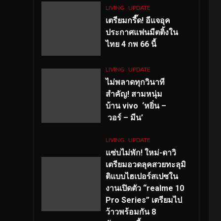
LIVING
UPDATE
เตรียมกรี๊ด! อีแจอุค
ประกาศแฟนมีตติ้งใน
ไทย 4 กพ 66 นี้
LIVING
UPDATE
ไม่พลาดทุกวินาที
สำคัญ
! สามหนุ่ม
บ้าน vivo ‘หยิ่น –
วอร์ – มีน’
LIVING
UPDATE
แซ่บไม่พัก! ใหม่-ดาวิ
เตรียมอวดลุคสวยทะลุมิ
ติแบบไฮเปอร์สเปซใน
งานเปิดตัว “realme 10
Pro Series” เตรียมไป
ว้าวพร้อมกัน 8