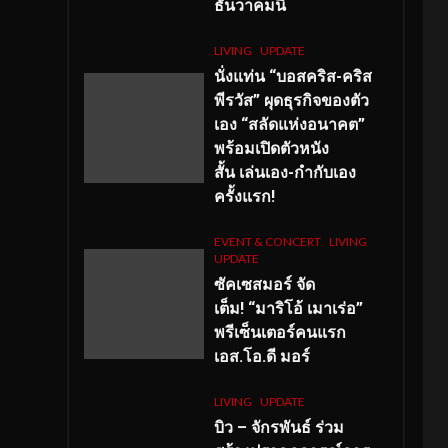
ธันวาคมนี้
LIVING
UPDATE
นั่งแท่น “บอสคริส-คริส
พีรวัส” ผุดธุรกิจของตัว
เอง “สลัดแห่งอนาคต”
พร้อมเปิดตัวหนัง
สั้น เล่นเอง-กำกับเอง
ครั้งแรก!
EVENT & CONCERT
LIVING
UPDATE
ซัคเซสมอร์ จัด
เต็ม
!
“มาริโอ้ เมาเร่อ”
พรีเซ็นเตอร์คนแรก
เอส
.โอ.ดี มอร์
LIVING
UPDATE
บิว – จักรพันธ์ ร่วม