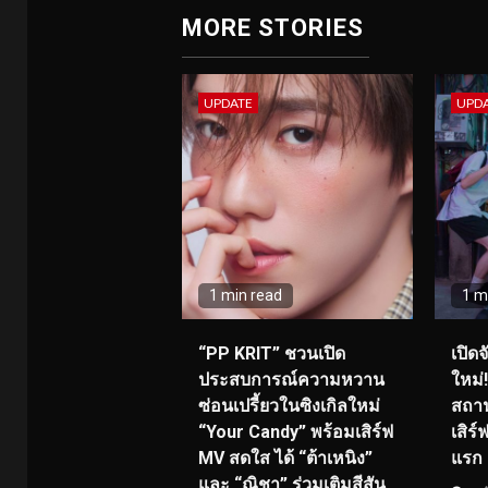
MORE STORIES
UPDATE
UPD
1 min read
1 m
“PP KRIT” ชวนเปิด
เปิด
ประสบการณ์ความหวาน
ใหม่
ซ่อนเปรี้ยวในซิงเกิลใหม่
สถาน
“Your Candy” พร้อมเสิร์ฟ
เสิร
MV สดใส ได้ “ต้าเหนิง”
แรก 8
และ “ณิชา” ร่วมเติมสีสัน