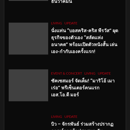
ธันวาคมนี้
LIVING
UPDATE
นั่งแท่น “บอสคริส-คริส พีรวัส” ผุด
ธุรกิจของตัวเอง “สลัดแห่ง
อนาคต” พร้อมเปิดตัวหนังสั้น เล่น
เอง-กำกับเองครั้งแรก!
EVENT & CONCERT
LIVING
UPDATE
ซัคเซสมอร์ จัดเต็ม
!
“มาริโอ้ เมา
เร่อ” พรีเซ็นเตอร์คนแรก
เอส
.โอ.ดี มอร์
LIVING
UPDATE
บิว – จักรพันธ์ ร่วมสร้างปรากฏ