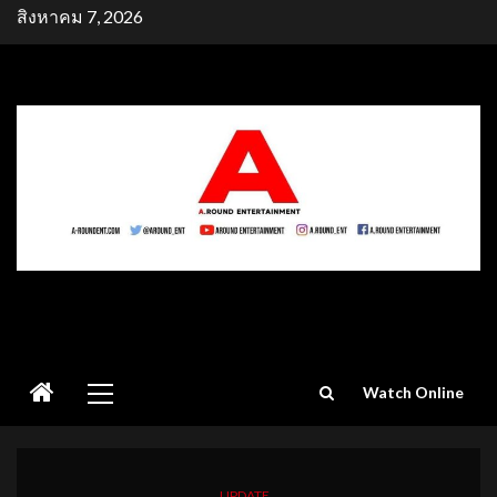
Skip
สิงหาคม 7, 2026
to
content
Primary
Watch Online
Menu
UPDATE