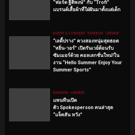
“ฟอร์ด ฐิติพงษ์” กับ “Trofi”
แบรนด์เสื้อผ้าที่ใฝ่ฝันมาตั้งแต่เด็ก
EVENT & CONCERT
FASHION
UPDATE
“เลดี้ปราง” ควงสองหนุ่มสุดฮอต
“หยิ่น-วอร์” เปิดรันเวย์ต้อนรับ
ซัมเมอร์ด้วย คอลเลกชั่นใหม่!ใน
งาน “Hello Summer Enjoy Your
Summer Sports”
FASHION
UPDATE
แพนทีนเปิด
ตัว
Spokesperson คนล่าสุด
“แจ็คสัน หวัง”