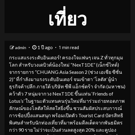
เที่ยว
1 ปี ago
admin
1 min read
กระแสแรงระดับอินเตอร์! ครองใจแฟนๆ เจน Z ทั่วทุกมุม
โลก สำหรับวงเดบิวต์น้องใหม่ “NexT1DE” (เน็กซ์ไทด์)
จากรายการ “CHUANG Asia Season 2 (ช่วง เอเชีย ซีซั่น
2)” ที่กำลังมาแรงระดับอินเตอร์ จนเข้าตา ‘โลตัส’ ผู้นำ
ธุรกิจค้าปลีก ภายใต้ บริษัท ซีพี แอ็กซ์ตร้า จำกัด (มหาชน)
คว้าตัว 7 หนุ่มจากวง NexT1DE ขึ้นแท่น ‘Friends of
Lotus’s’ ในฐานะตัวแทนคนรุ่นใหม่ที่มาร่วมถ่ายทอดภาพ
ลักษณ์ของโลตัสให้สดใสยิ่งขึ้น ชวนสัมผัสประสบการณ์
การช้อปปิ้งแสนสนุก พร้อมเปิดตัว Tourist Card บัตรสิทธิ
พิเศษสำหรับนักท่องเที่ยวที่มาพร้อมดีลเด็ดจากพันธมิตร
กว่า 90 ราย ไม่ว่าจะเป็นส่วนลดสูงสุด 20% และคูปอง