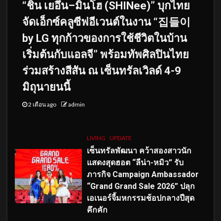
“ชิน เยอึน–มินโฮ (SHINee)” บุกไทย
จัดเอ็กซ์คลูซีฟอีเวนต์ในงาน “집들이
by LG ทุกก้าวของการใช้ชีวิตในบ้าน
เริ่มต้นกับแอลจี” พร้อมทัพศิลปินไทย
ร่วมสร้างสีสัน ณ เซ็นทรัลเวิลด์ 4-9
มิถุนายนนี้
2 เดือน ago
admin
LIVING
UPDATE
เซ็นทรัลพัฒนา คว้าสองสาวนัก
แสดงสุดฮอต “ลีน่า-หมิว” รับ
ภารกิจ Campaign Ambassador
“Grand Grand Sale 2026” ปลุก
เอเนอร์จี้มหกรรมช้อปกลางปีสุด
คึกคัก