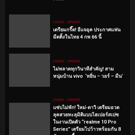
LIVING
UPDATE
เตรียมกรี๊ด! อีแจอุค ประกาศแฟน
มีตติ้งในไทย 4 กพ 66 นี้
LIVING
UPDATE
ไม่พลาดทุกวินาทีสำคัญ
! สาม
หนุ่มบ้าน vivo ‘หยิ่น – วอร์ – มีน’
LIVING
UPDATE
แซ่บไม่พัก! ใหม่-ดาวิ เตรียมอวด
ลุคสวยทะลุมิติแบบไฮเปอร์สเปซ
ในงานเปิดตัว “realme 10 Pro
Series” เตรียมไปว้าวพร้อมกัน 8