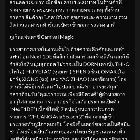
ส่วนลด 100 บาท เมื่อช้อปครบ 1,500 บาท ในร้านค้าที่
ร่วมรายการ ครอบคลุมหลากหลายหมวดหมู่ ทั้งร้าน
อาหาร สินค้าอุปโภคบริโภค สุขภาพและความงาม รวม
ถึงส่วนลดค่ารถทัวร์และบัตรเข้าชมการแสดง อาทิ
ภูเก็ตแฟนตาซี Carnival Magic
บรรยากาศภายในงานเต็มไปด้วยความคึกคักและเหล่า
แฟนด้อม NexT1DE ที่ผลึกกำลังมาร่วมสร้างสีสัน และให้
กำลังใจ7 หนุ่มสุดฮอต ไม่ว่าจะเป็น DORN (ดรณ์), THI-O
(ไทโอ), HU YETAO (หูเย่เทา), SHEN (เซิน), OMAR (โอ
มาร์), XIONG (ฉง) และ YAO ZIHAO (เหยาจื่อหาว) โดย
งานนี้ ได้พิธีกรตัวแม่ “โอปอล์ ปาณิสรา อารยะสกุล”
กล่าวต้อนรับ “คุณวรวรรณ เพียรลิขิตวงศ์” ผู้อำนวยการ
อาวุโสสายงานการตลาดธุรกิจโลตัส ประกาศเปิดตัว
“NexT1DE” (เน็กซ์ไทด์) 7 หนุ่มผู้ชนะการประกวด
รายการ “CHUANG Asia Season 2” ที่มาจากผู้เข้า
ประกวดทั่วภูมิภาคเอเชีย โดยมีเซ็นเตอร์ของวงเป็นศิลปิน
ชาวไทยที่จะเป็นตัวแทนของคนไทย เชิญชวนแฟนๆ ทั่ว
เอเชียให้มาเยือนประเทศไทย และยังมีน้องๆ สมาชิกชาว