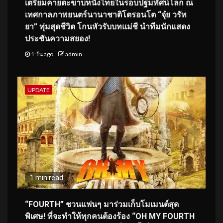
เตรียมคายตะขาบหนังไทยในรอบปฐมทัศน์โลก ณ
เทศกาลภาพยนตร์นานาชาติโตรอนโต “จุ๋ย วรัท
ยา” ทุ่มสุดชีวิต โกนหัวรับบทแม่ชี นำทีมนักแสดง
ประชันความสยอง!
1 วัน ago
admin
UPDATE
1 min read
“FOURTH” ชวนแฟนๆ มาร่วมเก็บโมเมนต์สุด
พิเศษ! ที่จะทำให้ทุกคนต้องร้อง “OH MY FOURTH