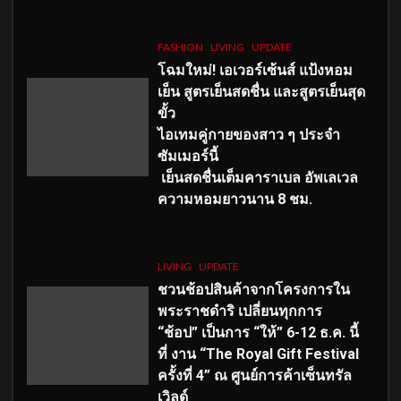
FASHION
LIVING
UPDATE
โฉมใหม่
! เอเวอร์เซ้นส์ แป้งหอม
เย็น สูตรเย็นสดชื่น และสูตรเย็นสุด
ขั้ว
ไอเทมคู่กายของสาว ๆ ประจำ
ซัมเมอร์นี้
เย็นสดชื่นเต็มคาราเบล อัพเลเวล
ความหอมยาวนาน
8
ชม.
LIVING
UPDATE
ชวนช้อปสินค้าจากโครงการใน
พระราชดำริ เปลี่ยนทุกการ
“ช้อป” เป็นการ “ให้” 6-12 ธ.ค. นี้
ที่ งาน “The Royal Gift Festival
ครั้งที่ 4” ณ ศูนย์การค้าเซ็นทรัล
เวิลด์