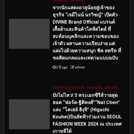
จากนักแสดงอายุน้อยสู่เจ้าของ
ธุรกิจ “เจมีไนน์ นรวิชญ์” เปิดตัว
DIVINE Brand Official แบรนด์
เสื้อผ้าและสินค้าไลฟ์สไตล์ ที่
สะท้อนบุคลิกและความชอบของ
เจ้าตัว ผสานความเรียบง่าย แต่
แฝงไปด้วยความสนุก ชิค สตรีท ที่
ขอติดแกลมและเท่ตามแบบฉบับ
2 ปี ago
admin
EVENT & CONCERT
FASHION
UPDATE
ปังไม่ไหว! 3 พระเอกซีรีส์วายสุด
ฮอต “ฟอร์ด-ฐิติพงศ์”“Nat Chen”
และ “โคเฮย์ ฮิงุจิ” (Higuchi
Kouhei)บินลัดฟ้าร่วมงาน SEOUL
FASHION WEEK 2024 ณ ประเทศ
เกาหลีใต้