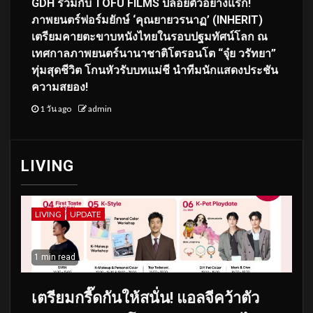
GDH ร่วมกับ TOFU FILMS ปล่อยตัวอย่างแรก!
ภาพยนตร์ฟอร์มยักษ์ ‘คุณยายวรนาฏ’ (INHERIT)
เตรียมคายตะขาบหนังไทยในรอบปฐมทัศน์โลก ณ
เทศกาลภาพยนตร์นานาชาติโตรอนโต “จุ๋ย วรัทยา”
ทุ่มสุดชีวิต โกนหัวรับบทแม่ชี นำทีมนักแสดงประชัน
ความสยอง!
1 วัน ago
admin
LIVING
LIVING
UPDATE
1 min read
เตรียมกรี๊ดกันให้สนั่น! แอลจีคว้าตัว