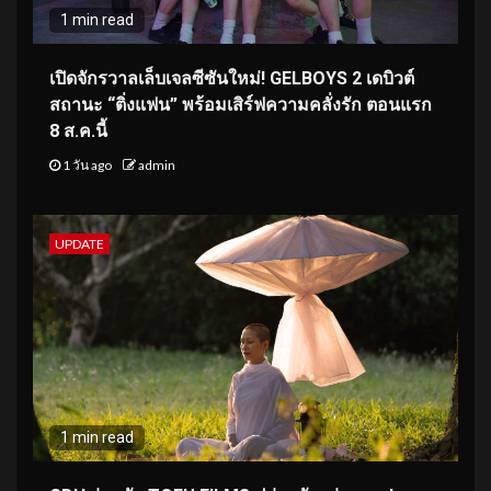
1 min read
เปิดจักรวาลเล็บเจลซีซันใหม่! GELBOYS 2 เดบิวต์
สถานะ “ติ่งแฟน” พร้อมเสิร์ฟความคลั่งรัก ตอนแรก
8 ส.ค.นี้
1 วัน ago
admin
UPDATE
1 min read