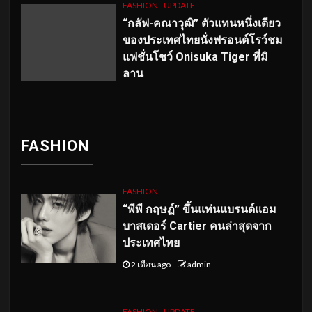
FASHION
UPDATE
“กลัฟ-คณาวุฒิ” ตัวแทนหนึ่งเดียว
ของประเทศไทยนั่งฟรอนต์โรว์ชม
แฟชั่นโชว์ Onisuka Tiger ที่มิ
ลาน
FASHION
FASHION
“พีพี กฤษฏ์” ขึ้นแท่นแบรนด์แอม
บาสเดอร์ Cartier คนล่าสุดจาก
ประเทศไทย
2 เดือน ago
admin
FASHION
UPDATE