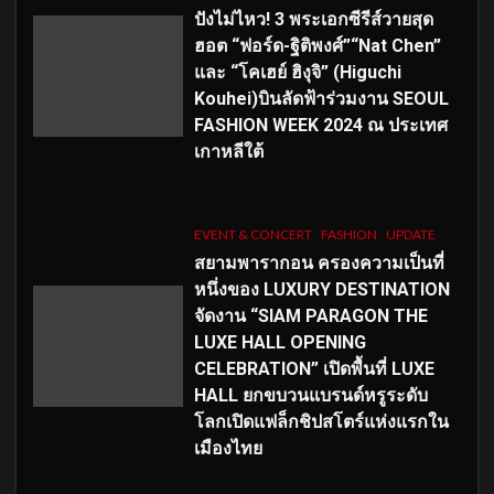
ปังไม่ไหว! 3 พระเอกซีรีส์วายสุด
ฮอต “ฟอร์ด-ฐิติพงศ์”“Nat Chen”
และ “โคเฮย์ ฮิงุจิ” (Higuchi
Kouhei)บินลัดฟ้าร่วมงาน SEOUL
FASHION WEEK 2024 ณ ประเทศ
เกาหลีใต้
EVENT & CONCERT
FASHION
UPDATE
สยามพารากอน ครองความเป็นที่
หนึ่งของ LUXURY DESTINATION
จัดงาน “SIAM PARAGON THE
LUXE HALL OPENING
CELEBRATION” เปิดพื้นที่ LUXE
HALL ยกขบวนแบรนด์หรูระดับ
โลกเปิดแฟล็กชิปสโตร์แห่งแรกใน
เมืองไทย