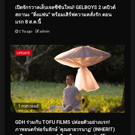
เปิดจักรวาลเล็บเจลซีซันใหม่! GELBOYS 2 เดบิวต์
สถานะ “ติ่งแฟน” พร้อมเสิร์ฟความคลั่งรัก ตอน
แรก 8 ส.ค.นี้
1 วัน ago
admin
UPDATE
1 min read
GDH ร่วมกับ TOFU FILMS ปล่อยตัวอย่างแรก!
ภาพยนตร์ฟอร์มยักษ์ ‘คุณยายวรนาฏ’ (INHERIT)