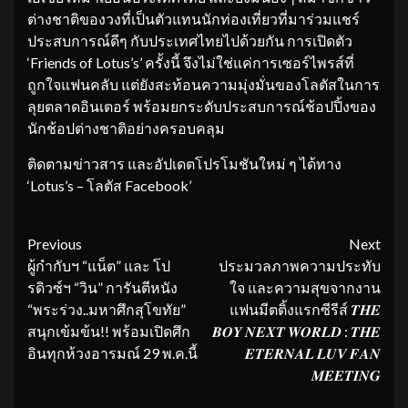
ต่างชาติของวงที่เป็นตัวแทนนักท่องเที่ยวที่มาร่วมแชร์
ประสบการณ์ดีๆ กับประเทศไทยไปด้วยกัน การเปิดตัว
‘Friends of Lotus’s’ ครั้งนี้ จึงไม่ใช่แค่การเซอร์ไพรส์ที่
ถูกใจแฟนคลับ แต่ยังสะท้อนความมุ่งมั่นของโลตัสในการ
ลุยตลาดอินเตอร์ พร้อมยกระดับประสบการณ์ช้อปปิ้งของ
นักช้อปต่างชาติอย่างครอบคลุม
ติดตามข่าวสาร และอัปเดตโปรโมชันใหม่ ๆ ได้ทาง
‘Lotus’s – โลตัส Facebook’
Continue
Previous
Next
ผู้กำกับฯ “แน็ต” และ โป
ประมวลภาพความประทับ
Reading
รดิวซ์ฯ “วิน” การันตีหนัง
ใจ และความสุขจากงาน
“พระร่วง..มหาศึกสุโขทัย”
แฟนมีตติ้งแรกซีรีส์ 𝑻𝑯𝑬
สนุกเข้มข้น!! พร้อมเปิดศึก
𝑩𝑶𝒀 𝑵𝑬𝑿𝑻 𝑾𝑶𝑹𝑳𝑫 : 𝑻𝑯𝑬
อินทุกห้วงอารมณ์ 29 พ.ค.นี้
𝑬𝑻𝑬𝑹𝑵𝑨𝑳 𝑳𝑼𝑽 𝑭𝑨𝑵
𝑴𝑬𝑬𝑻𝑰𝑵𝑮