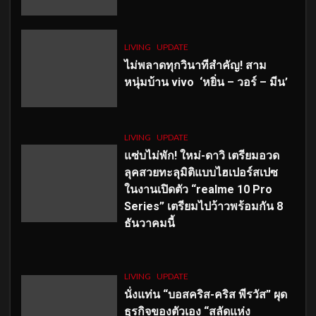
LIVING
UPDATE
ไม่พลาดทุกวินาทีสำคัญ
! สาม
หนุ่มบ้าน vivo ‘หยิ่น – วอร์ – มีน’
LIVING
UPDATE
แซ่บไม่พัก! ใหม่-ดาวิ เตรียมอวด
ลุคสวยทะลุมิติแบบไฮเปอร์สเปซ
ในงานเปิดตัว “realme 10 Pro
Series” เตรียมไปว้าวพร้อมกัน 8
ธันวาคมนี้
LIVING
UPDATE
นั่งแท่น “บอสคริส-คริส พีรวัส” ผุด
ธุรกิจของตัวเอง “สลัดแห่ง