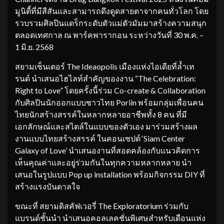
มูนิตี้ที่มีสีสันและสามารถดึงดูดสายตาจากคนทั่วโลก โดย
รวบรวมศิลปินแดร็กระดับตัวแม่ตัวมัมมาสร้างความสนุก
ตลอดเทศกาล ณ พาร์คพารากอน ระหว่างวันที่ 30 พ.ค. –
1 มิ.ย. 2568
สยามเซ็นเตอร์ The Ideaopolis เมืองแห่งไอเดียที่ล้ำเท
รนด์ นำเสนอไฮไลท์สำคัญของงาน “The Celebration:
Right to Love” โดยครั้งนี้ร่วม Co-create & Collaboration
กับศิลปินนักออกแบบชาวไทย Poriin พร้อมกลุ่มเพื่อนคน
ไทยนักสร้างสรรค์ในหลากหลายอาชีพทั้ง 8 คน ที่มี
เอกลักษณ์และสไตล์ในแบบของตัวเอง มาร่วมสร้างผล
งานแบบไทยสร้างสรรค์ ในคอนเซปต์ ‘Siam Center
Galaxy of Love’ นำเสนองานที่สอดคล้องกับแนวคิดการ
เห็นคุณค่าและอยู่ร่วมกันในทุกความหลากหลาย นำ
เสนอในรูปแบบ Pop up installation พร้อมกิจกรรม DIY ที่
สร้างแรงบันดาลใจ
ขณะที่ สยามดิสคัฟเวอรี่ The Exploratorium ร่วมกับ
แบรนด์ชั้นนำ นำเสนอคอลเลคชั่นพิเศษสำหรับเดือนแห่ง