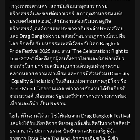
, กรุงเทพมหานคร , สถาบันพัฒนาอุตสาหกรรม
สร้างสรรค์และซอฟต์พาวเวอร์, สภาอุตสาหกรรมแห่ง
ประเทศไทย (ส.อ.ท.), สำนักงานส่งเสริมเศรษฐกิจ
สร้างสรรค์, องค์การสหประชาชาติประจำประเทศไทย,
และ Drag Bangkok รวมพลังสร้างปรากฏการณ์กระหื่ม
โลก อีกครั้ง กับมหกรรมเฟสติวัลระดับโลก Bangkok
Pride Festival 2025 และ งาน “The Celebration : Right to
Love 2025” ที่จะดึงดูดผู้คนทั้งชาวไทยและนักท่องเที่ยว
จากทั่วโลก มาร่วมสนับสนุนการเห็นคุณค่าทุกความ
หลากหลาย ความเท่าเทียม และการมีส่วนร่วม (Diversity
, Equality & Inclusion) ในเดือนแห่งความภาคภูมิใจ หรือ
Pride Month โดยงานแถลงข่าวการจัดงาน ได้รับเกียรติ
จาก สรวงศ์ เทียนทอง รัฐมนตรีว่าการกระทรวงการท่อง
เที่ยวและกีฬา เป็นประธาน
ไฮไลท์ในงานได้แก่โชว์พิเศษจาก Drag Bangkok Festival
และยังได้รับเกียรติจาก พิเชษฐ กลั่นชื่น ศิลปินรางวัลศิลปา
ธร สาขาศิลปะการแสดง, ปันปัน นาคประเสริฐ ผู้จัด
รายการ Drag Race Thailand , จักกาย เจิมขวัญ ผู้เข้า