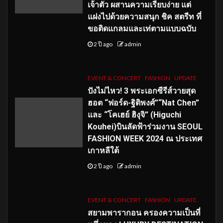
เจ้าตัว ผสานความเรียบง่าย แต่
แฝงไปด้วยความสนุก ชิค สตรีท ที่
ขอติดแกลมและเท่ตามแบบฉบับ
2 ปี ago
admin
EVENT & CONCERT
FASHION
UPDATE
ปังไม่ไหว! 3 พระเอกซีรีส์วายสุด
ฮอต “ฟอร์ด-ฐิติพงศ์”“Nat Chen”
และ “โคเฮย์ ฮิงุจิ” (Higuchi
Kouhei)บินลัดฟ้าร่วมงาน SEOUL
FASHION WEEK 2024 ณ ประเทศ
เกาหลีใต้
2 ปี ago
admin
EVENT & CONCERT
FASHION
UPDATE
สยามพารากอน ครองความเป็นที่