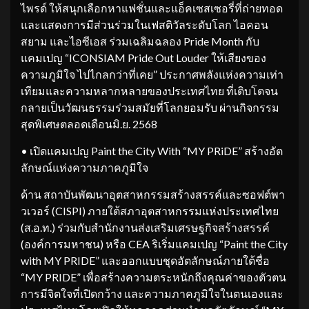
ไพรด์ ให้สนุกเลือกหาแฟชั่นและแอ็คเซสเซอรี่ที่ถ่ายทอด
และแสดงการมีส่วนร่วมในเฟสติวัลระดับโลก ไอคอน
สยาม และไอซีเอส ร่วมเฉลิมฉลอง Pride Month กับ
แคมเปญ “ICONSIAM Pride Out Louder ให้เสียงของ
ความภูมิใจ ไปไกลกว่าที่เคย” ประกาศพลังแห่งความเท่า
เทียมและความหลากหลายของประเทศไทย ที่เติบโตจน
กลายเป็นวัฒนธรรมร่วมสมัยที่โลกยอมรับ ผ่านกิจกรรม
สุดพิเศษตลอดเดือนมิ.ย. 2568
• เปิดแคมเปญ Paint the City With “MY PRiDE” สร้างอัต
ลักษณ์แห่งความภาคภูมิใจ
ด้าน สถาบันพัฒนาอุตสาหกรรมสร้างสรรค์และซอฟต์พา
วเวอร์ (CISPI) ภายใต้สภาอุตสาหกรรมแห่งประเทศไทย
(ส.อ.ท.) ร่วมกับสำนักงานส่งเสริมเศรษฐกิจสร้างสรรค์
(องค์การมหาชน) หรือ CEA ริเริ่มแคมเปญ “Paint the City
with MY PRIDE” และออกแบบชุดอัตลักษณ์ภายใต้ชื่อ
“MY PRIDE” เพื่อสร้างความตระหนักถึงคุณค่าของตัวตน
การมีจิตใจที่เปิดกว้าง และความภาคภูมิใจในตนเองและ