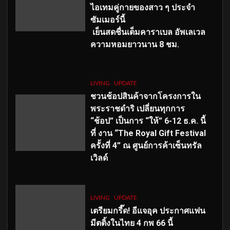
ไอเทมคู่กายของสาว ๆ ประจำ
ซัมเมอร์นี้
เย็นสดชื่นเต็มคาราเบล อัพเลเวล
ความหอมยาวนาน
8
ชม.
LIVING
UPDATE
ชวนช้อปสินค้าจากโครงการใน
พระราชดำริ เปลี่ยนทุกการ
“ช้อป” เป็นการ “ให้” 6-12 ธ.ค. นี้
ที่ งาน “The Royal Gift Festival
ครั้งที่ 4” ณ ศูนย์การค้าเซ็นทรัล
เวิลด์
LIVING
UPDATE
เตรียมกรี๊ด! อีแจอุค ประกาศแฟน
มีตติ้งในไทย 4 กพ 66 นี้