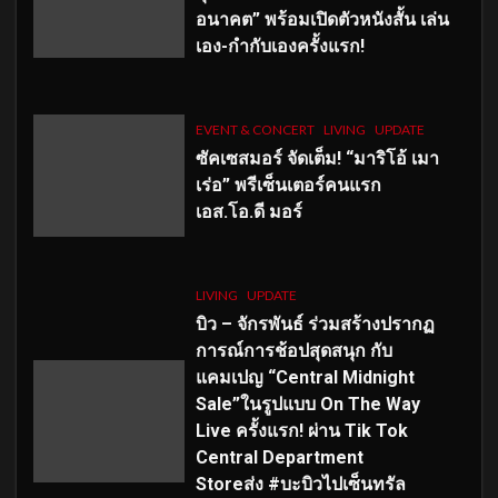
อนาคต” พร้อมเปิดตัวหนังสั้น เล่น
เอง-กำกับเองครั้งแรก!
EVENT & CONCERT
LIVING
UPDATE
ซัคเซสมอร์ จัดเต็ม
!
“มาริโอ้ เมา
เร่อ” พรีเซ็นเตอร์คนแรก
เอส
.โอ.ดี มอร์
LIVING
UPDATE
บิว – จักรพันธ์ ร่วมสร้างปรากฏ
การณ์การช้อปสุดสนุก กับ
แคมเปญ “Central Midnight
Sale”ในรูปแบบ On The Way
Live ครั้งแรก! ผ่าน Tik Tok
Central Department
Storeส่ง #บะบิวไปเซ็นทรัล