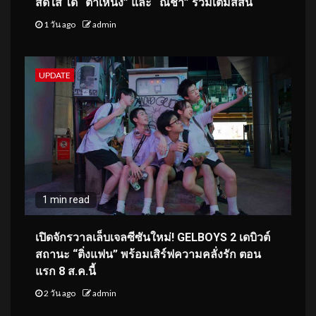
สดใส ได้ “ต้าเหนิง” และ “ณิชา” ร่วมเติมสีสัน
1 วัน ago
admin
UPDATE
1 min read
เปิดจักรวาลเล็บเจลซีซันใหม่! GELBOYS 2 เดบิวต์
สถานะ “ติ่งแฟน” พร้อมเสิร์ฟความคลั่งรัก ตอน
แรก 8 ส.ค.นี้
2 วัน ago
admin