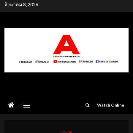
Skip
สิงหาคม 8, 2026
to
content
Primary
Watch Online
Menu
UPDATE