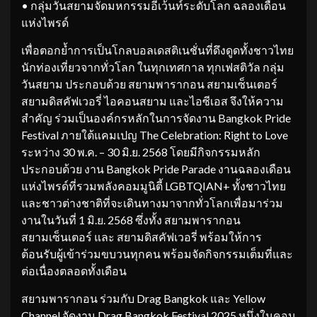
• กลุ่มวันสยามจัดมหกรรมอีเว้นท์ระดับโลก ฉลองเดือน
แห่งไพรด์
เพื่อตอกย้ำการเป็นโกลบอลเดสติเนชั่นที่ดึงดูดทั้งชาวไทย
นักท่องเที่ยวจากทั่วโลก ในทุกเทศกาล ทุกเฟสติวัล กลุ่ม
วันสยาม ประกอบด้วย สยามพารากอน สยามเซ็นเตอร์
สยามดิสคัฟเวอรี่ ไอคอนสยาม และไอซีเอส จึงให้ความ
สำคัญ ร่วมเป็นองค์กรหลักในการจัดงาน Bangkok Pride
Festival ภายใต้แคมเปญ The Celebration: Right to Love
ระหว่าง 30 พ.ค. – 30 มิ.ย. 2568 โดยมีกิจกรรมหลัก
ประกอบด้วย งาน Bangkok Pride Parade งานฉลองเดือน
แห่งไพรด์ที่รวมพลังคอมมูนิตี้ LGBTQIAN+ ทั้งชาวไทย
และชาวต่างชาติที่จะเดินทางมาจากทั่วโลกเพื่อมาร่วม
งานในวันที่ 1 มิ.ย. 2568 ซึ่งทั้ง สยามพารากอน
สยามเซ็นเตอร์ และ สยามดิสคัฟเวอรี่ พร้อมให้การ
ต้อนรับผู้เข้าร่วมขบวนทุกคน พร้อมจัดกิจกรรมเต็มที่และ
ต่อเนื่องตลอดทั้งเดือน
สยามพารากอน ร่วมกับ Drag Bangkok และ Yellow
Channel จัดงาน Drag Bangkok Festival 2025 หนึ่งในคอม