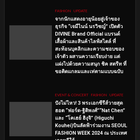
FASHION
UPDATE
จากนักแสดงอายุน้อยสู่เจ้าของ
ธุรกิจ “เจมีไนน์ นรวิชญ์” เปิดตัว
DIVINE Brand Official แบรนด์
เสื้อผ้าและสินค้าไลฟ์สไตล์ ที่
สะท้อนบุคลิกและความชอบของ
เจ้าตัว ผสานความเรียบง่าย แต่
แฝงไปด้วยความสนุก ชิค สตรีท ที่
ขอติดแกลมและเท่ตามแบบฉบับ
EVENT & CONCERT
FASHION
UPDATE
ปังไม่ไหว! 3 พระเอกซีรีส์วายสุด
ฮอต “ฟอร์ด-ฐิติพงศ์”“Nat Chen”
และ “โคเฮย์ ฮิงุจิ” (Higuchi
Kouhei)บินลัดฟ้าร่วมงาน SEOUL
FASHION WEEK 2024 ณ ประเทศ