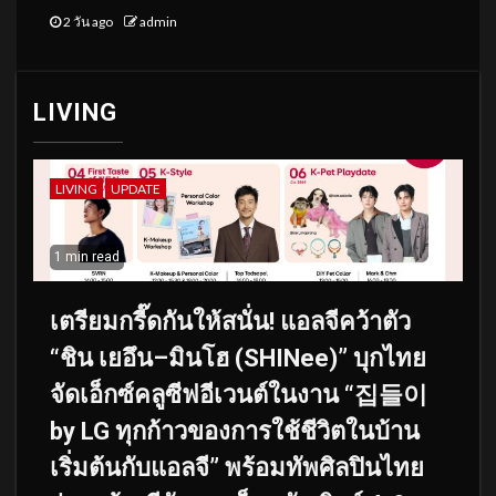
2 วัน ago
admin
LIVING
LIVING
UPDATE
1 min read
เตรียมกรี๊ดกันให้สนั่น! แอลจีคว้าตัว
“ชิน เยอึน–มินโฮ (SHINee)” บุกไทย
จัดเอ็กซ์คลูซีฟอีเวนต์ในงาน “집들이
by LG ทุกก้าวของการใช้ชีวิตในบ้าน
เริ่มต้นกับแอลจี” พร้อมทัพศิลปินไทย