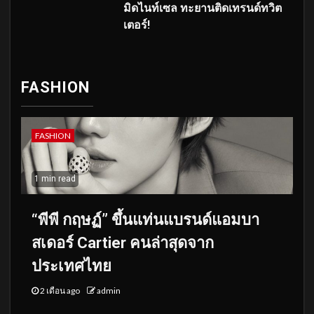
มิดไนท์เซล ทะยานติดเทรนด์ทวิต
เตอร์!
FASHION
FASHION
1 min read
“พีพี กฤษฏ์” ขึ้นแท่นแบรนด์แอมบา
สเดอร์ Cartier คนล่าสุดจาก
ประเทศไทย
2 เดือน ago
admin