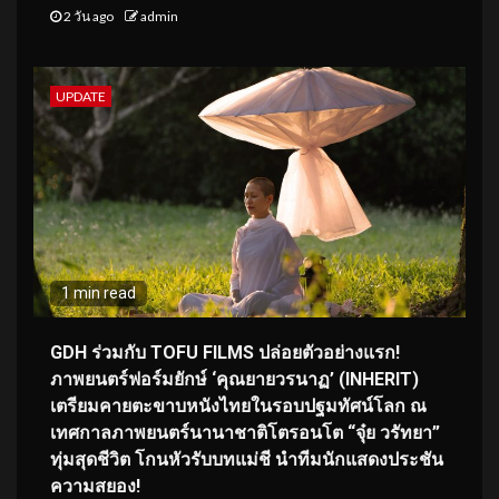
2 วัน ago
admin
UPDATE
1 min read
GDH ร่วมกับ TOFU FILMS ปล่อยตัวอย่างแรก!
ภาพยนตร์ฟอร์มยักษ์ ‘คุณยายวรนาฏ’ (INHERIT)
เตรียมคายตะขาบหนังไทยในรอบปฐมทัศน์โลก ณ
เทศกาลภาพยนตร์นานาชาติโตรอนโต “จุ๋ย วรัทยา”
ทุ่มสุดชีวิต โกนหัวรับบทแม่ชี นำทีมนักแสดงประชัน
ความสยอง!