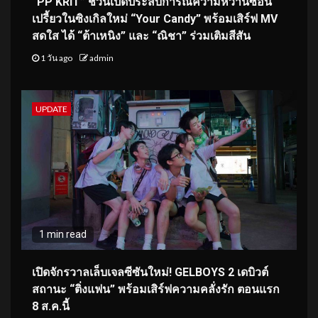
“PP KRIT” ชวนเปิดประสบการณ์ความหวานซ่อน
เปรี้ยวในซิงเกิลใหม่ “Your Candy” พร้อมเสิร์ฟ MV
สดใส ได้ “ต้าเหนิง” และ “ณิชา” ร่วมเติมสีสัน
1 วัน ago
admin
UPDATE
1 min read
เปิดจักรวาลเล็บเจลซีซันใหม่! GELBOYS 2 เดบิวต์
สถานะ “ติ่งแฟน” พร้อมเสิร์ฟความคลั่งรัก ตอนแรก
8 ส.ค.นี้