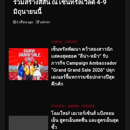
ร่วมสร้างสีสัน ณ เซ็นทรัลเวิลด์ 4-9
มิถุนายนนี้
2 เดือน ago
admin
LIVING
UPDATE
เซ็นทรัลพัฒนา คว้าสองสาวนัก
แสดงสุดฮอต “ลีน่า-หมิว” รับ
ภารกิจ Campaign Ambassador
“Grand Grand Sale 2026” ปลุก
เอเนอร์จี้มหกรรมช้อปกลางปีสุด
คึกคัก
FASHION
LIVING
UPDATE
โฉมใหม่
! เอเวอร์เซ้นส์ แป้งหอม
เย็น สูตรเย็นสดชื่น และสูตรเย็นสุด
ขั้ว