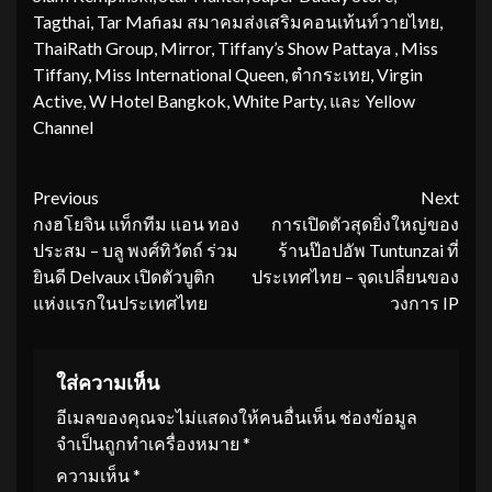
Tagthai, Tar Mafiaม สมาคมส่งเสริมคอนเท้นท์วายไทย,
ThaiRath Group, Mirror, Tiffany’s Show Pattaya , Miss
Tiffany, Miss International Queen, ตำกระเทย, Virgin
Active, W Hotel Bangkok, White Party, และ Yellow
Channel
Continue
Previous
Next
กงฮโยจิน แท็กทีม แอน ทอง
การเปิดตัวสุดยิ่งใหญ่ของ
Reading
ประสม – บลู พงศ์ทิวัตถ์ ร่วม
ร้านป๊อปอัพ Tuntunzai ที่
ยินดี Delvaux เปิดตัวบูติก
ประเทศไทย – จุดเปลี่ยนของ
แห่งแรกในประเทศไทย
วงการ IP
ใส่ความเห็น
อีเมลของคุณจะไม่แสดงให้คนอื่นเห็น
ช่องข้อมูล
จำเป็นถูกทำเครื่องหมาย
*
ความเห็น
*