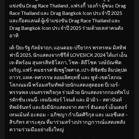
แข่งขัน Drag Race Thailand , แฟรงกี้ วองก้า ผู้ชนะ Drag
Race Thailand และ Drag Bangkok Icon ประจำปี 2025
และก๊อตแลนด์ ผู้เข้าแข่งขัน Drag Race Thailand และ
Drag Bangkok Icon ประจำปี 2025 ร่วมด้วยเหล่าคนดัง
อาทิ
เต้-ปิยะรัฐ กัลย์จาฤก, แอนดอย-ปรียากร พรหรหม มิสทิฟ
ฟานี่ 2025, นักแสดงจากซีรีส์ LOVESICK 2024 ได้แก่ เอ็น
เจ-ดีพร้อม สุนทรสิทธิโสภา, โชค- ดิถีโชค วงษ์บัณฑิต
เจริญ, แฟร์-คมธรรศ พิเชฐไพศาล, เปา-พิชิตชัย ลิมปคุปต
ถาวร, แทค-ทศวรรษ ลอยเลิศฤทธิ์ และ พูห์-เขตโสภณ
โสภณมณี พร้อมสริมทัพด้วยนักแสดงสุดฮอต บีเวอร์-
พรรษพล เจนสรรพกิจกุล ร่วมด้วย นักแสดงจากกองทัพโป
รดักชั่น เจนนี่- เจนนิเฟอร์ โจนส์ และ มิวมิว – สตานันท์
ทิพย์จันทร์ และยังมีนักแสดงจาก สตาร์ ฮันเตอร์ เอ็นเตอร์
เทนเม้นท์ อะตอม – อภิชญา กำเนิดศิริกุล และ เมอซีเดส –
สิรภัทร สาระคุณ ที่มาร่วมสร้างปรากฏการณ์แสดงพลัง
ความร่วมมืออย่างยิ่งใหญ่