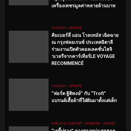
เครื่องเพชรมูลค่าหลายล้านบาท
FASHION
UPDATE
คิมเบอร์ลี่ แอน โวลเทมัส เฉิดฉาย
ณ กรุงฟลอเรนซ์ ประเทศอิตาลี
ร่วมงานเปิดตัวคอลเลคชั่นไฮจิ
วเวลรีจากคาร์เทียร์LE VOYAGE
RECOMMENCÉ
FASHION
UPDATE
“ฟอร์ด ฐิติพงษ์” กับ “Trofi”
แบรนด์เสื้อผ้าที่ใฝ่ฝันมาตั้งแต่เด็ก
EVENT & CONCERT
FASHION
UPDATE
“เลดี้ปราง” ควงสองหนุ่มสุดฮอต