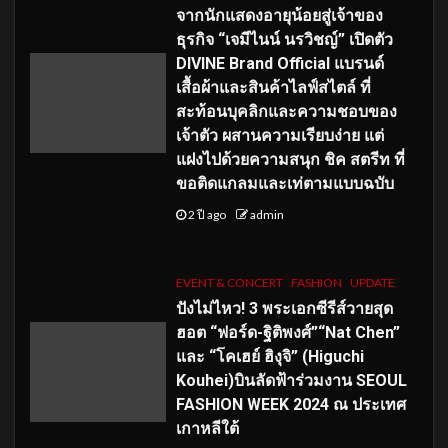
จากนักแสดงอายุน้อยสู่เจ้าของ
ธุรกิจ “เจมีไนน์ นรวิชญ์” เปิดตัว
DIVINE Brand Official แบรนด์
เสื้อผ้าและสินค้าไลฟ์สไตล์ ที่
สะท้อนบุคลิกและความชอบของ
เจ้าตัว ผสานความเรียบง่าย แต่
แฝงไปด้วยความสนุก ชิค สตรีท ที่
ขอติดแกลมและเท่ตามแบบฉบับ
2 ปี ago
admin
EVENT & CONCERT
FASHION
UPDATE
ปังไม่ไหว! 3 พระเอกซีรีส์วายสุด
ฮอต “ฟอร์ด-ฐิติพงศ์”“Nat Chen”
และ “โคเฮย์ ฮิงุจิ” (Higuchi
Kouhei)บินลัดฟ้าร่วมงาน SEOUL
FASHION WEEK 2024 ณ ประเทศ
เกาหลีใต้