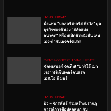
LIVING
UPDATE
นั่งแท่น “บอสคริส-คริส พีรวัส” ผุด
ธุรกิจของตัวเอง “สลัดแห่ง
อนาคต” พร้อมเปิดตัวหนังสั้น เล่น
เอง-กำกับเองครั้งแรก!
EVENT & CONCERT
LIVING
UPDATE
ซัคเซสมอร์ จัดเต็ม
!
“มาริโอ้ เมา
เร่อ” พรีเซ็นเตอร์คนแรก
เอส
.โอ.ดี มอร์
LIVING
UPDATE
บิว – จักรพันธ์ ร่วมสร้างปรากฏ
การณ์การช้อปสุดสนุก กับ