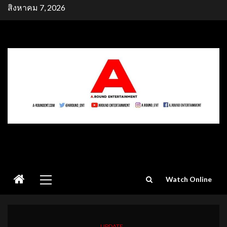
Skip
สิงหาคม 7, 2026
to
content
Primary
Watch Online
Menu
UPDATE