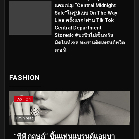
แคมเปญ “Central Midnight
Sale”ในรูปแบบ On The Way
Live ครั้งแรก! ผ่าน Tik Tok
Central Department
Storeส่ง #บะบิวไปเซ็นทรัล
มิดไนท์เซล ทะยานติดเทรนด์ทวิต
เตอร์!
FASHION
FASHION
1 min read
“พีพี กฤษฏ์” ขึ้นแท่นแบรนด์แอมบา