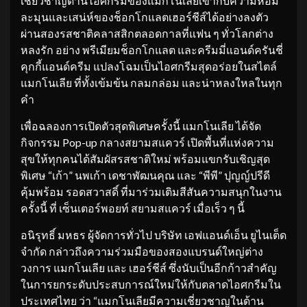
เชี่ยวชาญด้านไอศกรีมของแมกโนเลียเข้ากับความหอม
ละมุนและเสน่ห์ของช็อกโกแลตเฮอร์ชีส์ได้อย่างลงตัว
ผ่านสองรสชาติคลาสสิกตลอดกาลที่แฟน ๆ ทั่วโลกต่าง
หลงรัก อย่าง พรีเมียมช็อกโกแลต และครีมมี่แอนด์ครันชี่
คุกกี้แอนด์ครีม แปลงโฉมเป็นไอศกรีมสุดอร่อยในสไตล์
แมกโนเลีย ที่ทั้งเข้มข้น กลมกล่อม และน่าหลงใหลในทุก
คำ
เพื่อฉลองการเปิดตัวสุดพิเศษครั้งนี้ แมกโนเลีย ได้จัด
กิจกรรม Pop-up กลางสยามสแควร์ เปิดพื้นที่แห่งความ
สุขให้ทุกคนได้สัมผัสรสชาติใหม่ พร้อมแขกรับเชิญสุด
พิเศษ “เก้า” นพเก้า เดชาพัฒนคุณ และ “พีพี” ปุญญ์ปรีดี
คุ้มพร้อม รอดสวาสดิ์ ที่มาร่วมเติมสีสันความสนุกในงาน
ครั้งนี้ ที่ เซ็นเตอร์พอยท์ สยามสแควร์ เมื่อเร็ว ๆ นี้
อนิรุทธิ์ มหธร ผู้จัดการทั่วไป บริษัท เอฟแอนด์เอ็น ยูไนเต็ด
จำกัด กล่าวถึงความร่วมมือของสองแบรนด์ใหญ่ต่าง
วงการ แมกโนเลีย และ เฮอร์ชีส์ ซึ่งนับเป็นอีกก้าวสำคัญ
ในการยกระดับประสบการณ์ใหม่ให้กับตลาดไอศกรีมใน
ประเทศไทย ว่า “แมกโนเลียมีความเชี่ยวชาญในด้าน