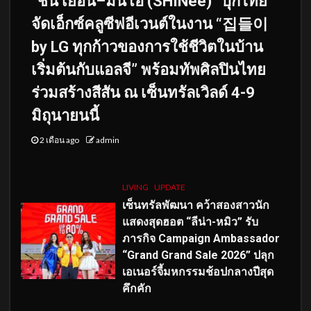
“ชิน เยอึน–มินโฮ (SHINee)” บุกไทย
จัดเอ็กซ์คลูซีฟอีเวนต์ในงาน “집들이
by LG ทุกก้าวของการใช้ชีวิตในบ้าน
เริ่มต้นกับแอลจี” พร้อมทัพศิลปินไทย
ร่วมสร้างสีสัน ณ เซ็นทรัลเวิลด์ 4-9
มิถุนายนนี้
2 เดือน ago
admin
LIVING
UPDATE
เซ็นทรัลพัฒนา คว้าสองสาวนัก
แสดงสุดฮอต “ลีน่า-หมิว” รับ
ภารกิจ Campaign Ambassador
“Grand Grand Sale 2026” ปลุก
เอเนอร์จี้มหกรรมช้อปกลางปีสุด
คึกคัก