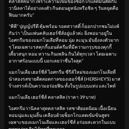
คลาสสิคมาก เพราะความเข้มของช็อกโกแลตมันตัดกับ
วานิลลาได้อย่างลงตัว กินตอนดูหนังหรือชิล ๆ วันหยุดคือ
ฟินมากครับ”
“พีพี” ปุญญ์ปรีดี คุ้มพร้อม รอดสวาสดิ์ ก็ออกปากชมไม่แพ้
กันว่า “เป็นแฟนคลับเฮอร์ชีส์อยู่แล้วค่ะ ยิ่งพอมาอยู่ใน
ไอศกรีมของแมกโนเลียที่หอม นุ่ม ละมุน มันยิ่งลงตัวมาก
ๆ โดยเฉพาะรสคุกกี้แอนด์ครีมที่มีความกรุบของคุกกี้
เคี้ยวสนุก หอม หวาน กินเพลิน กินได้ทุกเวลา โดยเฉพาะ
อากาศร้อนแบบนี้ บอกเลยว่าชื่นใจสุด”
แมกโนเลีย เฮอร์ชีส์ ไอศกรีม ซีรีส์ใหม่ของแมกโนเลียที่
นำสองรสขายดีตลอดกาลของเฮอร์ชีส์ (HERSHEY’S) มาส
ร้างสรรค์เป็นความอร่อยฟิน ทั้งในรูปแบบแท่ง และไพท์
แมกโนเลีย เฮอร์ชีส์ คลาสสิค (ราคา 39 บาท)
ไอศกรีมวานิลลาสุดคลาสสิค รสชาติยอดนิยม เนื้อเนียน
หอมนุ่มละมุนลิ้น เคลือบด้วยช็อกโกแลตเข้มข้นสูตร
เฉพาะของแมกโนเลียและเฮอร์ชีส์ อร่อยสะดวกในแบบ
พกพาง่าย กินได้ทุกที่ทุกเวลา