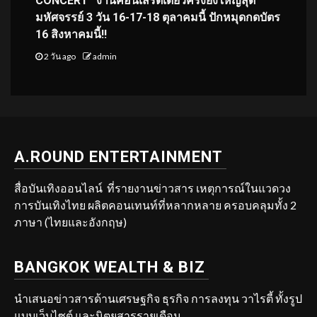
CONCERT” งานคอนเสิร์ตเดี่ยวครั้งยิ่งใหญ่สุด
มหัศจรรย์ 3 วัน 16-17-18 ตุลาคมนี้ ปักหมุดกดบัตร
16 สิงหาคมนี้!!
2 วัน ago
admin
A.ROUND ENTERTAINMENT
สื่อบันเทิงออนไลน์ ที่รายงานข่าวสาร เหตุการณ์ในแวดวง
การบันเทิงไทย ผลิตคอนเทนท์ที่หลากหลาย ครอบคลุมทั้ง 2
ภาษา (ไทยและอังกฤษ)
BANGKOK WEALTH & BIZ
นำเสนอข่าวสารด้านเศรษฐกิจ ธุรกิจ การลงทุน วาไรตี้ ทั้งรูป
แบบเว็บไซต์ และนิตยสารรายเดือน