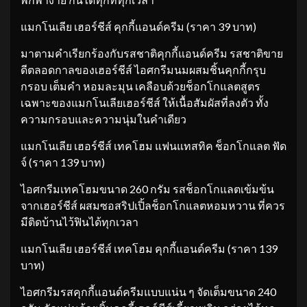
แมกโนเลีย เฮอร์ชีส์ คุกกี้แอนด์ครีม (ราคา 39 บาท)
มาตามคำเรียกร้องกับรสชาติคุกกี้แอนด์ครีม รสชาติขาย
ดีตลอดกาลของเฮอร์ชีส์ ไอศกรีมนมผสมชิ้นคุกกี้กรุบ
กรอบ เต็มคำ หอมละมุน เคลือบด้วยช็อกโกแลตสูตร
เฉพาะของแมกโนเลียเฮอร์ชีส์ ให้เนื้อสัมผัสที่ลงตัว ทั้ง
ความกรอบและความนุ่มในคำเดียว
แมกโนเลีย เฮอร์ชีส์ เทคโฮม แฟนแทสทิค ช็อกโกแลต ฟัด
จ์ (ราคา 139 บาท)
ไอศกรีมเทคโฮมขนาด 260 กรัม รสช็อกโกแลตเข้มข้น
จากเฮอร์ชีส์ ผสมซอสริปเปิ้ลช็อกโกแลตหอมหวาน ที่ควร
มีติดบ้านไว้ฟินได้ทุกเวลา
แมกโนเลีย เฮอร์ชีส์ เทคโฮม คุกกี้แอนด์ครีม (ราคา 139
บาท)
ไอศกรีมรสคุกกี้แอนด์ครีมแบบแน่น ๆ จัดเต็มขนาด 240