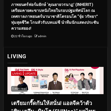
ภาพยนตร์ฟอร์มยักษ์ ‘คุณยายวรนาฏ’ (INHERIT)
เตรียมคายตะขาบหนังไทยในรอบปฐมทัศน์โลก ณ
เทศกาลภาพยนตร์นานาชาติโตรอนโต “จุ๋ย วรัทยา”
ทุ่มสุดชีวิต โกนหัวรับบทแม่ชี นำทีมนักแสดงประชัน
ความสยอง!
22 ชั่วโมง ago
admin
LIVING
LIVING
UPDATE
1 min read
เตรียมกรี๊ดกันให้สนั่น! แอลจีคว้าตัว