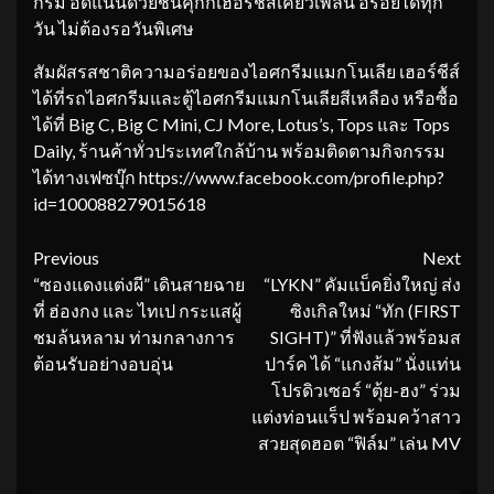
กรัม อัดแน่นด้วยชิ้นคุกกี้เฮอร์ชีส์เคี้ยวเพลิน อร่อยได้ทุก
วัน ไม่ต้องรอวันพิเศษ
สัมผัสรสชาติความอร่อยของไอศกรีมแมกโนเลีย เฮอร์ชีส์
ได้ที่รถไอศกรีมและตู้ไอศกรีมแมกโนเลียสีเหลือง หรือซื้อ
ได้ที่ Big C, Big C Mini, CJ More, Lotus’s, Tops และ Tops
Daily, ร้านค้าทั่วประเทศใกล้บ้าน พร้อมติดตามกิจกรรม
ได้ทางเฟซบุ๊ก https://www.facebook.com/profile.php?
id=100088279015618
Continue
Previous
Next
“ซองแดงแต่งผี” เดินสายฉาย
“LYKN” คัมแบ็คยิ่งใหญ่ ส่ง
Reading
ที่ ฮ่องกง และ ไทเป กระแสผู้
ซิงเกิลใหม่ “ทัก (FIRST
ชมล้นหลาม ท่ามกลางการ
SIGHT)” ที่ฟังแล้วพร้อมส
ต้อนรับอย่างอบอุ่น
ปาร์ค ได้ “แกงส้ม” นั่งแท่น
โปรดิวเซอร์ “ตุ้ย-ฮง” ร่วม
แต่งท่อนแร็ป พร้อมคว้าสาว
สวยสุดฮอต “ฟิล์ม” เล่น MV