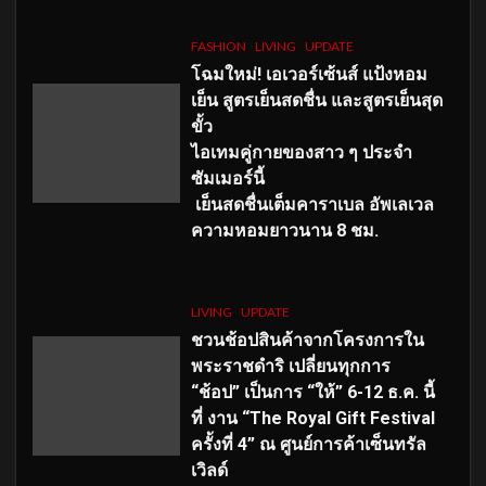
FASHION
LIVING
UPDATE
โฉมใหม่
! เอเวอร์เซ้นส์ แป้งหอม
เย็น สูตรเย็นสดชื่น และสูตรเย็นสุด
ขั้ว
ไอเทมคู่กายของสาว ๆ ประจำ
ซัมเมอร์นี้
เย็นสดชื่นเต็มคาราเบล อัพเลเวล
ความหอมยาวนาน
8
ชม.
LIVING
UPDATE
ชวนช้อปสินค้าจากโครงการใน
พระราชดำริ เปลี่ยนทุกการ
“ช้อป” เป็นการ “ให้” 6-12 ธ.ค. นี้
ที่ งาน “The Royal Gift Festival
ครั้งที่ 4” ณ ศูนย์การค้าเซ็นทรัล
เวิลด์