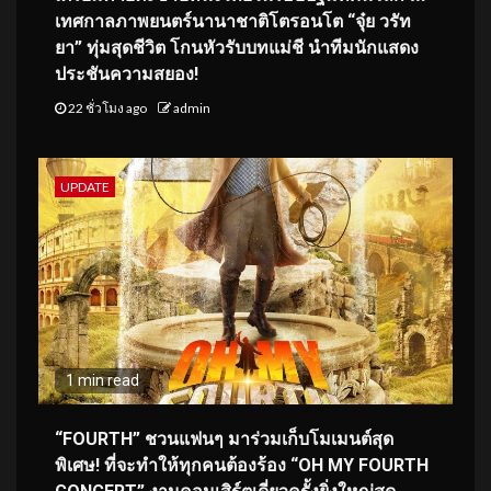
เทศกาลภาพยนตร์นานาชาติโตรอนโต “จุ๋ย วรัท
ยา” ทุ่มสุดชีวิต โกนหัวรับบทแม่ชี นำทีมนักแสดง
ประชันความสยอง!
22 ชั่วโมง ago
admin
UPDATE
1 min read
“FOURTH” ชวนแฟนๆ มาร่วมเก็บโมเมนต์สุด
พิเศษ! ที่จะทำให้ทุกคนต้องร้อง “OH MY FOURTH