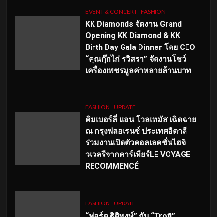
EVENT & CONCERT
FASHION
KK Diamonds จัดงาน Grand
Opening KK Diamond & KK
Birth Day Gala Dinner โดย CEO
“คุณกุ๊กไก่ รวิสรา” จัดงานโชว์
เครื่องเพชรมูลค่าหลายล้านบาท
FASHION
UPDATE
คิมเบอร์ลี่ แอน โวลเทมัส เฉิดฉาย
ณ กรุงฟลอเรนซ์ ประเทศอิตาลี
ร่วมงานเปิดตัวคอลเลคชั่นไฮจิ
วเวลรีจากคาร์เทียร์LE VOYAGE
RECOMMENCÉ
FASHION
UPDATE
“ฟอร์ด ฐิติพงษ์” กับ “Trofi”