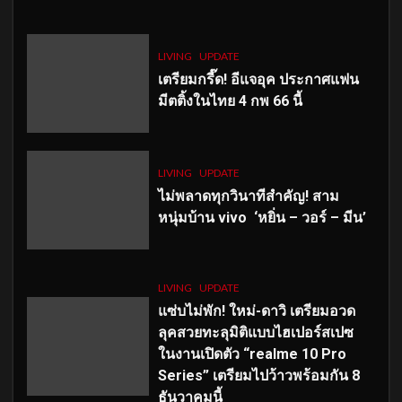
LIVING
UPDATE
เตรียมกรี๊ด! อีแจอุค ประกาศแฟน
มีตติ้งในไทย 4 กพ 66 นี้
LIVING
UPDATE
ไม่พลาดทุกวินาทีสำคัญ
! สาม
หนุ่มบ้าน vivo ‘หยิ่น – วอร์ – มีน’
LIVING
UPDATE
แซ่บไม่พัก! ใหม่-ดาวิ เตรียมอวด
ลุคสวยทะลุมิติแบบไฮเปอร์สเปซ
ในงานเปิดตัว “realme 10 Pro
Series” เตรียมไปว้าวพร้อมกัน 8
ธันวาคมนี้