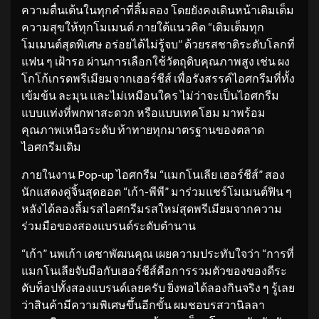
ความตื่นเต้นในทุกคำที่ลิ้มลอง โดยยังคงเดินหน้าเติมเต็ม
ความสุขให้ทุกโมเมนต์ ภายใต้แนวคิด “เติมเต็มทุก
โมเมนต์สุดพิเศษ อร่อยได้ไม่รู้จบ” ด้วยรสชาติระดับโลกที่
แฟน ๆ เฝ้ารอ ผ่านการเลือกใช้วัตถุดิบคุณภาพสูง เช่น ผง
โกโก้เกรดพรีเมียมจากเฮอร์ชีส์ เพื่อรังสรรค์ไอศกรีมที่ทั้ง
เข้มข้น ละมุน และไม่เหมือนใคร ไม่ว่าจะเป็นไอศกรีม
แบบแท่งที่พกพาสะดวก หรือแบบเทคโฮม มาพร้อม
คุณภาพเหนือระดับ ท้าทายทุกมาตรฐานของตลาด
ไอศกรีมเดิม
ภายในงาน Pop-up ไอศกรีม “แมกโนเลีย เฮอร์ชีส์” สอง
นักแสดงคู่จิ้นสุดฮอต “เก้า-พีพี” มาร่วมแชร์โมเมนต์ฟิน ๆ
หลังได้ลองลิ้มรสไอศกรีมรสใหม่สุดพรีเมียมจากความ
ร่วมมือของสองแบรนด์ระดับตำนาน
“เก้า” นพเก้า เดชาพัฒนคุณ เผยความประทับใจว่า “การที่
แมกโนเลียจับมือกับเฮอร์ชีส์คือการรวมตัวของของดีระ
ดับท็อปทั้งสองแบรนด์เลยครับ ยิ่งพอได้ลองกินจริง ๆ รู้เลย
ว่าสินค้ามีความพิเศษขึ้นอีกขั้น ผมชอบรสวานิลลา