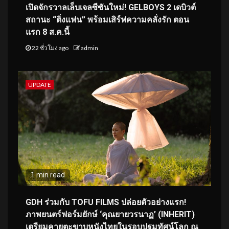
เปิดจักรวาลเล็บเจลซีซันใหม่! GELBOYS 2 เดบิวต์
สถานะ “ติ่งแฟน” พร้อมเสิร์ฟความคลั่งรัก ตอน
แรก 8 ส.ค.นี้
22 ชั่วโมง ago
admin
UPDATE
1 min read
GDH ร่วมกับ TOFU FILMS ปล่อยตัวอย่างแรก!
ภาพยนตร์ฟอร์มยักษ์ ‘คุณยายวรนาฏ’ (INHERIT)
เตรียมคายตะขาบหนังไทยในรอบปฐมทัศน์โลก ณ