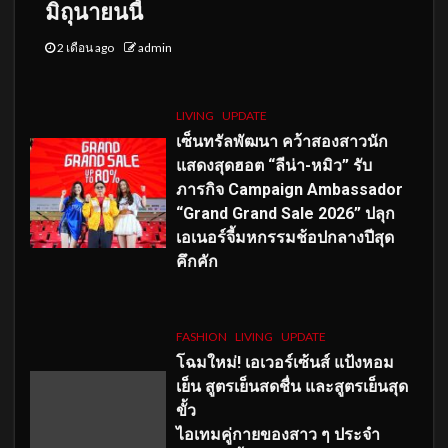
มิถุนายนนี้
2 เดือน ago
admin
LIVING
UPDATE
เซ็นทรัลพัฒนา คว้าสองสาวนัก
แสดงสุดฮอต “ลีน่า-หมิว” รับ
ภารกิจ Campaign Ambassador
“Grand Grand Sale 2026” ปลุก
เอเนอร์จี้มหกรรมช้อปกลางปีสุด
คึกคัก
FASHION
LIVING
UPDATE
โฉมใหม่
! เอเวอร์เซ้นส์ แป้งหอม
เย็น สูตรเย็นสดชื่น และสูตรเย็นสุด
ขั้ว
ไอเทมคู่กายของสาว ๆ ประจำ