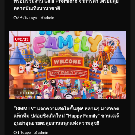
พร้อมร่วมงาน Gala Premiere จาการ์ตา เตรียมลุย
ตลาดบันเทิงนานาชาติ
6 ชั่วโมง ago
admin
UPDATE
1 min read
“GMMTV” แจกความสดใสขั้นสุด! หลานๆ มาสคอต
แท็กทีม ปล่อยซิงเกิลใหม่ “Happy Family” ชวนเจ่เจ้
อุนย่าอุนยายตะลุยสวนสนุกแห่งความสุข!!
1 วัน ago
admin