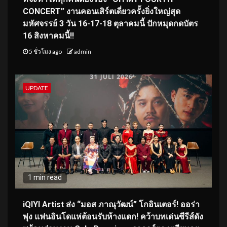
CONCERT” งานคอนเสิร์ตเดี่ยวครั้งยิ่งใหญ่สุด
มหัศจรรย์ 3 วัน 16-17-18 ตุลาคมนี้ ปักหมุดกดบัตร
16 สิงหาคมนี้!!
5 ชั่วโมง ago
admin
UPDATE
1 min read
iQIYI Artist ส่ง “มอส ภาณุวัฒน์” โกอินเตอร์! ออร่า
พุ่ง แฟนอินโดแห่ต้อนรับห้างแตก! คว้าบทเด่นซีรีส์ดัง