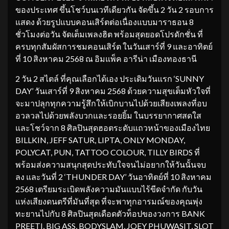
ของประเทศ ขึ้นโชว์บนเวทีเดียวกัน จัดขึ้น 2 วัน 2 รอบการ
แสดง ด้วยรูปแบบคอนเสิร์ตต่อเนื่องแบบมาราธอน 8
ชั่วโมงต่อวัน จัดเต็มเพลงฮิต พร้อมสุดยอดโปรดักชั่น ที่
ครบทุกสัมผัสการชมคอนเสิร์ต ในวันเสาร์ที่ 9 และอาทิตย์
ที่ 10 สิงหาคม 2568 ณ อิมแพ็ค อารีน่า เมืองทองธานี
2 วัน 2 สไตล์ ที่คุณเลือกได้เอง ประเดิมวันแรก ‘SUNNY
DAY’ วันเสาร์ที่ 9 สิงหาคม 2568 ด้วยความสุขเต็มหัวใจที่
จะมาปลุกทุกความรู้สึกให้เบิกบานไปด้วยเสียงเพลงที่อบ
อวลวลไปด้วยพลังบวกและรอยยิ้ม ในบรรยากาศสดใส
และโชว์จาก 8 ศิลปินสุดฮอตระดับแถวหน้าของเมืองไทย
BILLKIN, JEFF SATUR, LIPTA, ONLY MONDAY,
POLYCAT, PUN, TATTOO COLOUR, TILLY BIRDS ที่
พร้อมส่งความสนุกสุดประทับใจจนไม่อยากให้วันนั้นจบ
ลง และวันที่ 2 ‘THUNDER DAY’ วันอาทิตย์ที่ 10 สิงหาคม
2568 เตรียมระเบิดพลังความมันแบบไร้ขีดจำกัด กับวัน
แห่งเสียงดนตรีที่มันที่สุด ที่จะพาทุกอารมณ์ของคุณพุ่ง
ทะยานไปกับ 8 ศิลปินสุดเดือดตัวท็อปของวงการ BANK
PREETI, BIG ASS, BODYSLAM, JOEY PHUWASIT, SLOT