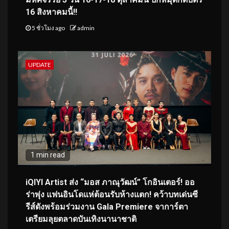
16 สิงหาคมนี้!!
5 ชั่วโมง ago
admin
UPDATE
1 min read
iQIYI Artist ส่ง “มอส ภาณุวัฒน์” โกอินเตอร์! ออ
ร่าพุ่ง แฟนอินโดแห่ต้อนรับห้างแตก! คว้าบทเด่นซี
รีส์ดังพร้อมร่วมงาน Gala Premiere จาการ์ตา
เตรียมลุยตลาดบันเทิงนานาชาติ