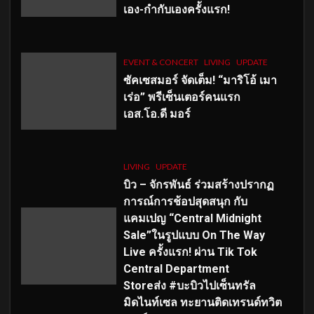
เอง-กำกับเองครั้งแรก!
EVENT & CONCERT
LIVING
UPDATE
ซัคเซสมอร์ จัดเต็ม
!
“มาริโอ้ เมา
เร่อ” พรีเซ็นเตอร์คนแรก
เอส
.โอ.ดี มอร์
LIVING
UPDATE
บิว – จักรพันธ์ ร่วมสร้างปรากฏ
การณ์การช้อปสุดสนุก กับ
แคมเปญ “Central Midnight
Sale”ในรูปแบบ On The Way
Live ครั้งแรก! ผ่าน Tik Tok
Central Department
Storeส่ง #บะบิวไปเซ็นทรัล
มิดไนท์เซล ทะยานติดเทรนด์ทวิต