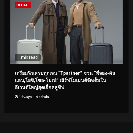
UPDATE
1 min read
เตรียมฟินครบทุกเจน “Tpartner” ชวน “พี่จอง-คัล
แลน,โยชิ,โซล-โมเน่” เสิร์ฟโมเมนต์จัดเต็มใน
อีเวนต์ใหญ่สุดเอ็กคลูชีฟ
2 วัน ago
admin