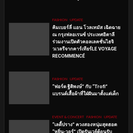
FASHION
UPDATE
คิมเบอร์ลี่ แอน โวลเทมัส เฉิดฉาย
ณ กรุงฟลอเรนซ์ ประเทศอิตาลี
ร่วมงานเปิดตัวคอลเลคชั่นไฮจิ
วเวลรีจากคาร์เทียร์LE VOYAGE
RECOMMENCÉ
FASHION
UPDATE
“ฟอร์ด ฐิติพงษ์” กับ “Trofi”
แบรนด์เสื้อผ้าที่ใฝ่ฝันมาตั้งแต่เด็ก
EVENT & CONCERT
FASHION
UPDATE
“เลดี้ปราง” ควงสองหนุ่มสุดฮอต
“หยิ่น-วอร์” เปิดรันเวย์ต้อนรับ