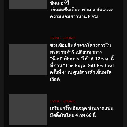
ซัมเมอร์นี้
เย็นสดชื่นเต็มคาราเบล อัพเลเวล
ความหอมยาวนาน
8
ชม.
LIVING
UPDATE
ชวนช้อปสินค้าจากโครงการใน
พระราชดำริ เปลี่ยนทุกการ
“ช้อป” เป็นการ “ให้” 6-12 ธ.ค. นี้
ที่ งาน “The Royal Gift Festival
ครั้งที่ 4” ณ ศูนย์การค้าเซ็นทรัล
เวิลด์
LIVING
UPDATE
เตรียมกรี๊ด! อีแจอุค ประกาศแฟน
มีตติ้งในไทย 4 กพ 66 นี้