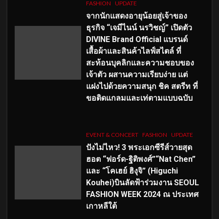
FASHION
UPDATE
จากนักแสดงอายุน้อยสู่เจ้าของ
ธุรกิจ “เจมีไนน์ นรวิชญ์” เปิดตัว
DIVINE Brand Official แบรนด์
เสื้อผ้าและสินค้าไลฟ์สไตล์ ที่
สะท้อนบุคลิกและความชอบของ
เจ้าตัว ผสานความเรียบง่าย แต่
แฝงไปด้วยความสนุก ชิค สตรีท ที่
ขอติดแกลมและเท่ตามแบบฉบับ
EVENT & CONCERT
FASHION
UPDATE
ปังไม่ไหว! 3 พระเอกซีรีส์วายสุด
ฮอต “ฟอร์ด-ฐิติพงศ์”“Nat Chen”
และ “โคเฮย์ ฮิงุจิ” (Higuchi
Kouhei)บินลัดฟ้าร่วมงาน SEOUL
FASHION WEEK 2024 ณ ประเทศ
เกาหลีใต้