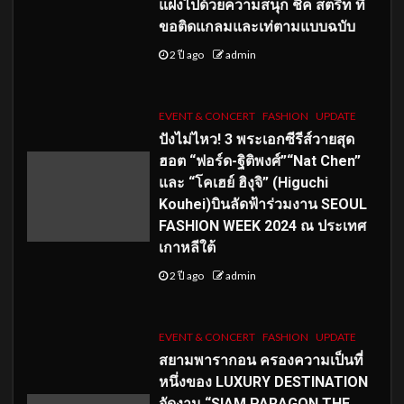
แฝงไปด้วยความสนุก ชิค สตรีท ที่
ขอติดแกลมและเท่ตามแบบฉบับ
2 ปี ago
admin
EVENT & CONCERT
FASHION
UPDATE
ปังไม่ไหว! 3 พระเอกซีรีส์วายสุด
ฮอต “ฟอร์ด-ฐิติพงศ์”“Nat Chen”
และ “โคเฮย์ ฮิงุจิ” (Higuchi
Kouhei)บินลัดฟ้าร่วมงาน SEOUL
FASHION WEEK 2024 ณ ประเทศ
เกาหลีใต้
2 ปี ago
admin
EVENT & CONCERT
FASHION
UPDATE
สยามพารากอน ครองความเป็นที่
หนึ่งของ LUXURY DESTINATION
จัดงาน “SIAM PARAGON THE