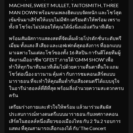
MACHINE, SWEET MULLET, TAITOSMITH, THREE
MAN DOWN พร้อมขนเพลงฮิตแบบจัดหนัก และโชว์สุด
เข้มข้นมาเสิร์ฟให้แบบไม่มีพัก เตรียมตัวให้พร้อม เพราะ
ทั้ง 8 โชว์จะไม่ปล่อยให้คุณได้นั่งนิ่งแม้แต่วินาทีเดียว
พร้อมสัมผัสการแสดงสดที่จัดเต็มด้วยโปรดักชั่นระดับพรี
เมี่ยม ทั้งแสง สี เสียง และเอฟเฟกต์สุดอลังการ ที่ออกแบบ
มาเฉพาะในแต่ละโชว์ของทั้ง 16 ศิลปิน การันตีโดยทีมผู้
จัดงานมืออาชีพ ‘GFEST’ ภายใต้ ‘GMM SHOW’ เพื่อ
ทำให้ทุกวินาทีบนเวทีเต็มไปด้วยความตื่นตาตื่นใจ แถม
โชว์ต่อเนื่อง ยาวนาน คุ้มค่า กับการชมคอนเสิร์ตแบบ
มาราธอน ที่จะทำให้คุณดื่มด่ำกับเสียงดนตรีได้แบบจุใจ
ในอารีน่าฮอลล์ที่ดีที่สุด พร้อมสิ่งอำนวยความสะดวกครบ
ครัน
เตรียมร่างกายและหัวใจให้พร้อม แล้วมาร่วมสัมผัส
ประสบการณ์ทางดนตรีแบบมาราธอน กับเทศกาลคอน
เสิร์ตในฮอลล์หนึ่งเดียวของเมืองไทย กับ 2 วัน 2 รอบการ
แสดง ที่คุณสามารถเลือกเองได้ กับ ‘The Concert