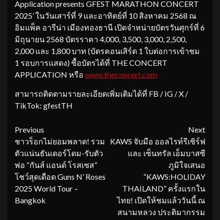
Application presents GFEST MARATHON CONCERT
2025’ ในวันเสาร์ที่ 9 และอาทิตย์ที่ 10 สิงหาคม 2568 ณ
อิมแพ็ค อารีน่า เมืองทองธานี เปิดจำหน่ายบัตรวันศุกร์ที่ 6
มิถุนายน 2568 บัตรราคา 4,000, 3,500, 3,000, 2,500,
2,000 และ 1,800 บาท (บัตรคอนเสิร์ต 1 ใบต่อการเข้าชม
1 รอบการแสดง) ซื้อบัตรได้ที่ THE CONCERT
APPLICATION หรือ
www.theconcert.com
สามารถติดตามรายละเอียดเพิ่มเติมได้ที่ FB / IG / X /
TikTok: gfestTH
Continue
Previous
Next
ชาวร็อกไม่ยอมพลาด! รวม
KAWS จับมือ ออลไรท์รีเซิร์ฟ
Reading
ตัวแน่นธันเดอร์โดม-รับตัว
และ เซ็นทรัล เอ็มบาสซี
พ่อ “กันส์ แอนด์ โรสเซส”
ภูมิใจเสนอ
โชว์สุดเดือด Guns N’ Roses
“KAWS:HOLIDAY
2025 World Tour –
THAILAND” ครั้งแรกใน
Bangkok
ไทย! เปิดให้ชมแล้ววันนี้ ณ
สนามหลวง ประติมากรรม