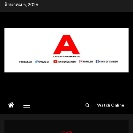
Skip
สิงหาคม 5, 2026
to
content
Primary
Watch Online
Menu
UPDATE