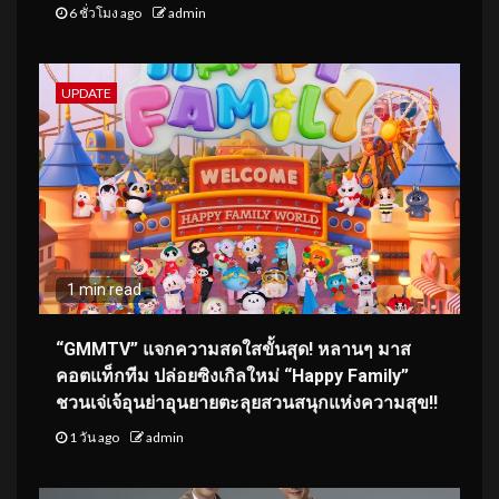
6 ชั่วโมง ago
admin
UPDATE
1 min read
“GMMTV” แจกความสดใสขั้นสุด! หลานๆ มาส
คอตแท็กทีม ปล่อยซิงเกิลใหม่ “Happy Family”
ชวนเจ่เจ้อุนย่าอุนยายตะลุยสวนสนุกแห่งความสุข!!
1 วัน ago
admin