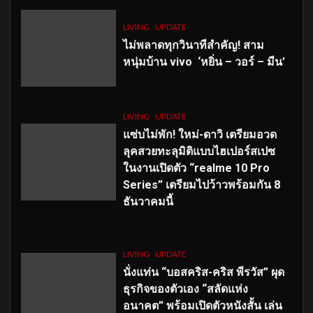
LIVING
UPDATE
ไม่พลาดทุกวินาทีสำคัญ
! สาม
หนุ่มบ้าน vivo ‘หยิ่น – วอร์ – มีน’
LIVING
UPDATE
แซ่บไม่พัก! ใหม่-ดาวิ เตรียมอวด
ลุคสวยทะลุมิติแบบไฮเปอร์สเปซ
ในงานเปิดตัว “realme 10 Pro
Series” เตรียมไปว้าวพร้อมกัน 8
ธันวาคมนี้
LIVING
UPDATE
นั่งแท่น “บอสคริส-คริส พีรวัส” ผุด
ธุรกิจของตัวเอง “สลัดแห่ง
อนาคต” พร้อมเปิดตัวหนังสั้น เล่น