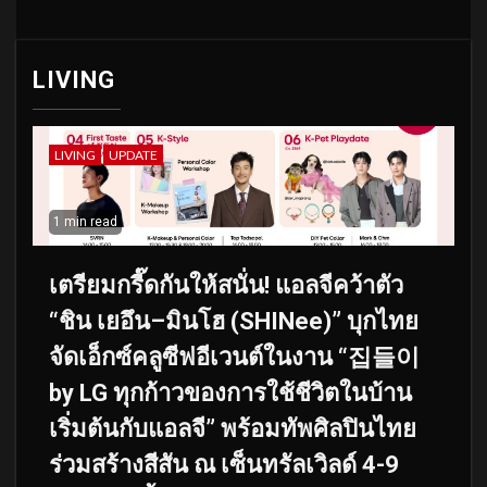
LIVING
LIVING
UPDATE
1 min read
เตรียมกรี๊ดกันให้สนั่น! แอลจีคว้าตัว
“ชิน เยอึน–มินโฮ (SHINee)” บุกไทย
จัดเอ็กซ์คลูซีฟอีเวนต์ในงาน “집들이
by LG ทุกก้าวของการใช้ชีวิตในบ้าน
เริ่มต้นกับแอลจี” พร้อมทัพศิลปินไทย
ร่วมสร้างสีสัน ณ เซ็นทรัลเวิลด์ 4-9