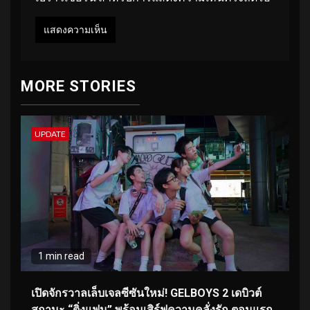
MORE STORIES
UPDATE
1 min read
เปิดจักรวาลเล็บเจลซีซันใหม่! GELBOYS 2 เดบิวต์
สถานะ “ติ่งแฟน” พร้อมเสิร์ฟความคลั่งรัก ตอนแรก