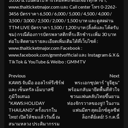
www.thaiticketmajor.com และ Call center โทร 0-2262-
3456 บัตรราคา 6,500 / 6,000 / 5,000 / 4,500 / 4,000 /
3,500 / 3,000 / 2,500 / 2,000 / 1,500 บาท และดูสดผ่าน
TTM LIVE บัตรราคา 1,500 / 1,200 บาท (ลิ้งค์และโค้ดรับ
ชม) กรณีต้องการบัตรพลาสติกที่ระลึกชำระเพิ่ม 30 บาท
ต่อใบ ติดตามรายละเอียดเพิ่มเติมได้ที่เว็บไซต์ :
www.thaiticketmajor.com Facebook :
www.facebook.com/gmmtvofficial และ Instagram & X &
TikTok & YouTube & Weibo : GMMTV
Continue
Previous
Next
KAWS จับมือ ออลไรท์รีเซิร์ฟ
พระเอกซุปตาร์ “จูจีฮุน”
Reading
และ เซ็นทรัล เอ็มบาสซี
พร้อมกลับมายึดพื้นที่หัวใจ
ภูมิใจเสนอ
ชวนแฟนคลับไทยขึ้นยาน
“KAWS:HOLIDAY
ท่องจักรวาลของจู!! ในงาน
THAILAND” ครั้งแรกใน
แฟนมีตฯ สุดเอ็กซ์คูลซีฟ
ไทย! เปิดให้ชมแล้ววันนี้ ณ
ล็อกดีย์เดย์! 5 ก.ค.นี้
สนามหลวง ประติมากรรม