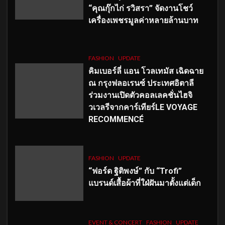
“คุณกุ๊กไก่ รวิสรา” จัดงานโชว์
เครื่องเพชรมูลค่าหลายล้านบาท
FASHION
UPDATE
คิมเบอร์ลี่ แอน โวลเทมัส เฉิดฉาย
ณ กรุงฟลอเรนซ์ ประเทศอิตาลี
ร่วมงานเปิดตัวคอลเลคชั่นไฮจิ
วเวลรีจากคาร์เทียร์LE VOYAGE
RECOMMENCÉ
FASHION
UPDATE
“ฟอร์ด ฐิติพงษ์” กับ “Trofi”
แบรนด์เสื้อผ้าที่ใฝ่ฝันมาตั้งแต่เด็ก
EVENT & CONCERT
FASHION
UPDATE