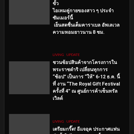
ขั้ว
ไอเทมคู่กายของสาว ๆ ประจำ
ซัมเมอร์นี้
เย็นสดชื่นเต็มคาราเบล อัพเลเวล
ความหอมยาวนาน
8
ชม.
LIVING
UPDATE
ชวนช้อปสินค้าจากโครงการใน
พระราชดำริ เปลี่ยนทุกการ
“ช้อป” เป็นการ “ให้” 6-12 ธ.ค. นี้
ที่ งาน “The Royal Gift Festival
ครั้งที่ 4” ณ ศูนย์การค้าเซ็นทรัล
เวิลด์
LIVING
UPDATE
เตรียมกรี๊ด! อีแจอุค ประกาศแฟน