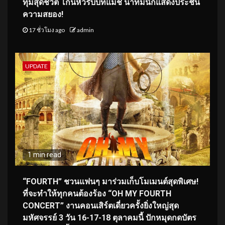
ทุ่มสุดชีวิต โกนหัวรับบทแม่ชี นำทีมนักแสดงประชัน
ความสยอง!
17 ชั่วโมง ago
admin
UPDATE
1 min read
“FOURTH” ชวนแฟนๆ มาร่วมเก็บโมเมนต์สุดพิเศษ!
ที่จะทำให้ทุกคนต้องร้อง “OH MY FOURTH
CONCERT” งานคอนเสิร์ตเดี่ยวครั้งยิ่งใหญ่สุด
มหัศจรรย์ 3 วัน 16-17-18 ตุลาคมนี้ ปักหมุดกดบัตร