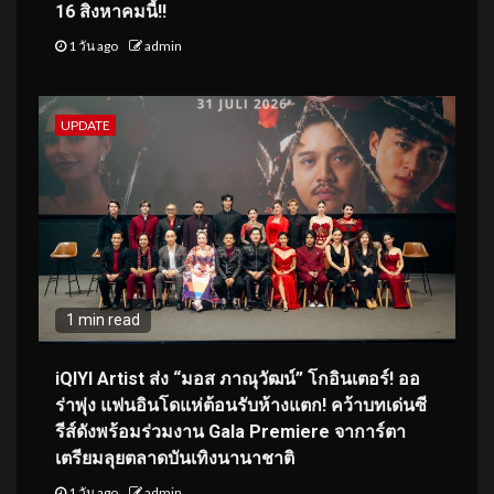
16 สิงหาคมนี้!!
1 วัน ago
admin
UPDATE
1 min read
iQIYI Artist ส่ง “มอส ภาณุวัฒน์” โกอินเตอร์! ออ
ร่าพุ่ง แฟนอินโดแห่ต้อนรับห้างแตก! คว้าบทเด่นซี
รีส์ดังพร้อมร่วมงาน Gala Premiere จาการ์ตา
เตรียมลุยตลาดบันเทิงนานาชาติ
1 วัน ago
admin