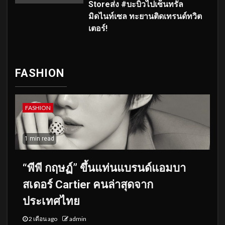
Storeส่ง #บะบิวไปเซ็นทรัล
มิดไนท์เซล ทะยานติดเทรนด์ทวิต
เตอร์!
FASHION
FASHION
1 min read
“พีพี กฤษฏ์” ขึ้นแท่นแบรนด์แอมบา
สเดอร์ Cartier คนล่าสุดจาก
ประเทศไทย
2 เดือน ago
admin