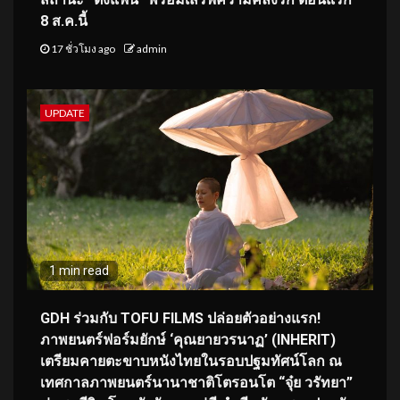
8 ส.ค.นี้
17 ชั่วโมง ago
admin
UPDATE
1 min read
GDH ร่วมกับ TOFU FILMS ปล่อยตัวอย่างแรก!
ภาพยนตร์ฟอร์มยักษ์ ‘คุณยายวรนาฏ’ (INHERIT)
เตรียมคายตะขาบหนังไทยในรอบปฐมทัศน์โลก ณ
เทศกาลภาพยนตร์นานาชาติโตรอนโต “จุ๋ย วรัทยา”