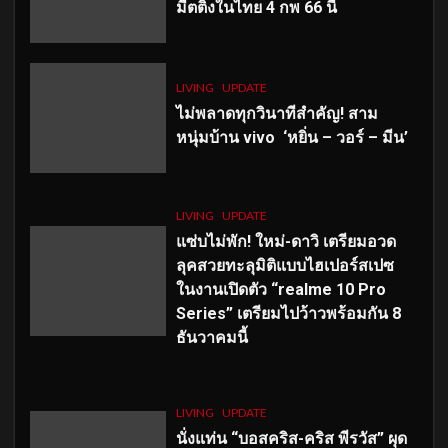
มีตติ้งในไทย 4 กพ 66 นี้
LIVING
UPDATE
ไม่พลาดทุกวินาทีสำคัญ
! สาม
หนุ่มบ้าน vivo ‘หยิ่น – วอร์ – มีน’
LIVING
UPDATE
แซ่บไม่พัก! ใหม่-ดาวิ เตรียมอวด
ลุคสวยทะลุมิติแบบไฮเปอร์สเปซ
ในงานเปิดตัว “realme 10 Pro
Series” เตรียมไปว้าวพร้อมกัน 8
ธันวาคมนี้
LIVING
UPDATE
นั่งแท่น “บอสคริส-คริส พีรวัส” ผุด