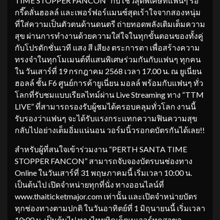
TIME STOPPER FANCON” กับโชว์สุดพิเศษที่แฟนๆ รอ
กรี๊ดลั่นฮอลล์ และเพอร์ฟอร์แมนซ์สุดเร้าใจจากสองหนุ่ม
ที่ใส่ความเป็นตัวตนด้านดนตรี ถ่ายทอดพลังเติมเต็มความ
สุข ผ่านการทำงานด้วยความใส่ใจในทุกขั้นตอนของทั้งคู่
กับโปรดักชั่นเวที แสง สี เสียง ตระการตา เพื่อสร้างความ
ทรงจำในทุกโมเมนต์ที่แสนพิเศษร่วมกันกับแฟนๆ ทุกคน
ใน วันเสาร์ที่ 19 กรกฎาคม 2568 เวลา 17.00 น. ณ ยูเนี่ยน
ฮอลล์ ชั้น F6 ศูนย์การค้ายูเนี่ยน มอลล์ พร้อมกับแฟนๆ ทั่ว
โลกที่รับชมแบบเรียลไทม์ผ่าน Live Streaming ทาง “TTM
LIVE” ที่สามารถรองรับผู้ชมได้ครอบคลุมทั่วโลก งานนี้
รับรองว่าแฟนๆ จะได้รับแรงกระแทกความฟินความสุข
กลับไปอย่างเต็มอิ่มแน่นอน วอร์มนิ้วรอกดบัตรกันได้เลย!!
สำหรับผู้ที่สนใจเข้าร่วมงาน “PERTH SANTA TIME
STOPPER FANCON” สามารถจับจองบัตรบนช่องทาง
Online ในวันเสาร์ที่ 31 พฤษภาคมนี้ เริ่มเวลา 10:00 น.
เป็นต้นไป เปิดจำหน่ายทุกที่นั่ง ทางออนไลน์ที่
www.thaiticketmajor.com เท่านั้น และเปิดจำหน่ายบัตร
ทุกช่องทางตามปกติ ในวันอาทิตย์ที่ 1 มิถุนายนนี้ เริ่มเวลา
10:00 น. เป็นต้นไป ทางไทยทิคเก็ตเมเจอร์ทุกสาขา,