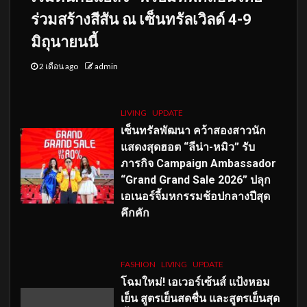
ร่วมสร้างสีสัน ณ เซ็นทรัลเวิลด์ 4-9
มิถุนายนนี้
2 เดือน ago
admin
LIVING
UPDATE
เซ็นทรัลพัฒนา คว้าสองสาวนัก
แสดงสุดฮอต “ลีน่า-หมิว” รับ
ภารกิจ Campaign Ambassador
“Grand Grand Sale 2026” ปลุก
เอเนอร์จี้มหกรรมช้อปกลางปีสุด
คึกคัก
FASHION
LIVING
UPDATE
โฉมใหม่
! เอเวอร์เซ้นส์ แป้งหอม
เย็น สูตรเย็นสดชื่น และสูตรเย็นสุด