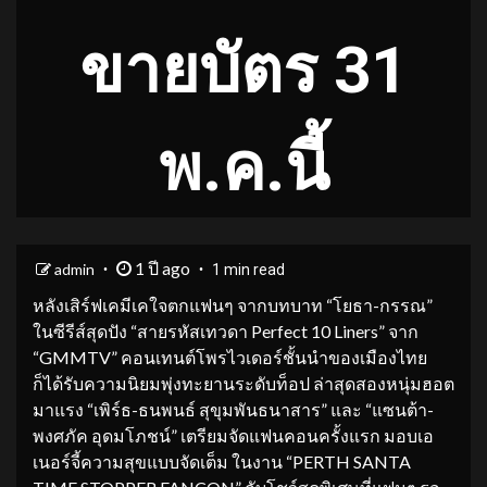
ขายบัตร 31
พ.ค.นี้
1 ปี ago
admin
1 min read
หลังเสิร์ฟเคมีเคใจตกแฟนๆ จากบทบาท “โยธา-กรรณ”
ในซีรีส์สุดปัง “สายรหัสเทวดา Perfect 10 Liners” จาก
“GMMTV” คอนเทนต์โพรไวเดอร์ชั้นนำของเมืองไทย
ก็ได้รับความนิยมพุ่งทะยานระดับท็อป ล่าสุดสองหนุ่มฮอต
มาแรง “เพิร์ธ-ธนพนธ์ สุขุมพันธนาสาร” และ “แซนต้า-
พงศภัค อุดมโภชน์” เตรียมจัดแฟนคอนครั้งแรก มอบเอ
เนอร์จี้ความสุขแบบจัดเต็ม ในงาน “PERTH SANTA