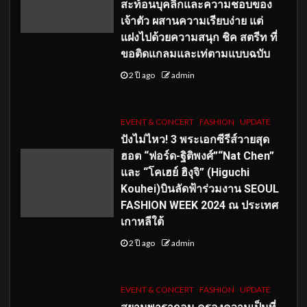
สะท้อนบุคลิกและความชอบของ
เจ้าตัว ผสานความเรียบง่าย แต่
แฝงไปด้วยความสนุก ชิค สตรีท ที่
ขอติดแกลมและเท่ตามแบบฉบับ
2 ปี ago
admin
EVENT & CONCERT
FASHION
UPDATE
ปังไม่ไหว! 3 พระเอกซีรีส์วายสุด
ฮอต “ฟอร์ด-ฐิติพงศ์”“Nat Chen”
และ “โคเฮย์ ฮิงุจิ” (Higuchi
Kouhei)บินลัดฟ้าร่วมงาน SEOUL
FASHION WEEK 2024 ณ ประเทศ
เกาหลีใต้
2 ปี ago
admin
EVENT & CONCERT
FASHION
UPDATE