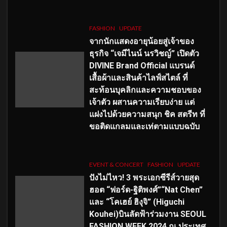
FASHION
UPDATE
จากนักแสดงอายุน้อยสู่เจ้าของ
ธุรกิจ “เจมีไนน์ นรวิชญ์” เปิดตัว
DIVINE Brand Official แบรนด์
เสื้อผ้าและสินค้าไลฟ์สไตล์ ที่
สะท้อนบุคลิกและความชอบของ
เจ้าตัว ผสานความเรียบง่าย แต่
แฝงไปด้วยความสนุก ชิค สตรีท ที่
ขอติดแกลมและเท่ตามแบบฉบับ
EVENT & CONCERT
FASHION
UPDATE
ปังไม่ไหว! 3 พระเอกซีรีส์วายสุด
ฮอต “ฟอร์ด-ฐิติพงศ์”“Nat Chen”
และ “โคเฮย์ ฮิงุจิ” (Higuchi
Kouhei)บินลัดฟ้าร่วมงาน SEOUL
FASHION WEEK 2024 ณ ประเทศ