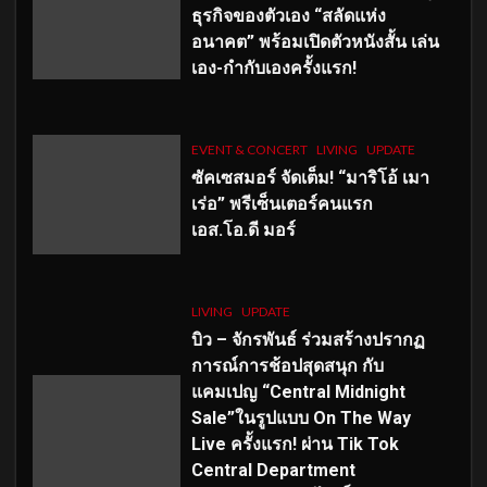
ธุรกิจของตัวเอง “สลัดแห่ง
อนาคต” พร้อมเปิดตัวหนังสั้น เล่น
เอง-กำกับเองครั้งแรก!
EVENT & CONCERT
LIVING
UPDATE
ซัคเซสมอร์ จัดเต็ม
!
“มาริโอ้ เมา
เร่อ” พรีเซ็นเตอร์คนแรก
เอส
.โอ.ดี มอร์
LIVING
UPDATE
บิว – จักรพันธ์ ร่วมสร้างปรากฏ
การณ์การช้อปสุดสนุก กับ
แคมเปญ “Central Midnight
Sale”ในรูปแบบ On The Way
Live ครั้งแรก! ผ่าน Tik Tok
Central Department