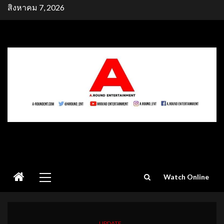
Skip
สิงหาคม 7, 2026
to
content
Primary
Watch Online
Menu
UPDATE