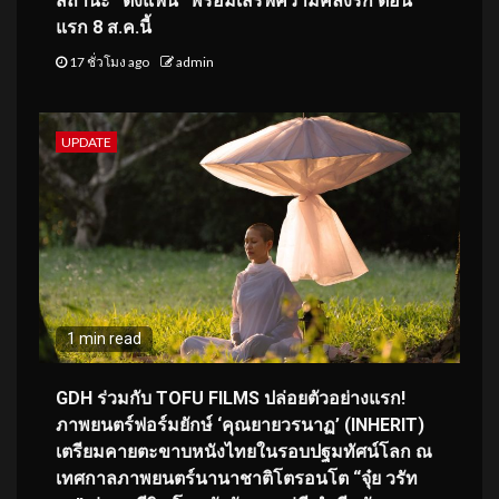
สถานะ “ติ่งแฟน” พร้อมเสิร์ฟความคลั่งรัก ตอน
แรก 8 ส.ค.นี้
17 ชั่วโมง ago
admin
UPDATE
1 min read
GDH ร่วมกับ TOFU FILMS ปล่อยตัวอย่างแรก!
ภาพยนตร์ฟอร์มยักษ์ ‘คุณยายวรนาฏ’ (INHERIT)
เตรียมคายตะขาบหนังไทยในรอบปฐมทัศน์โลก ณ
เทศกาลภาพยนตร์นานาชาติโตรอนโต “จุ๋ย วรัท