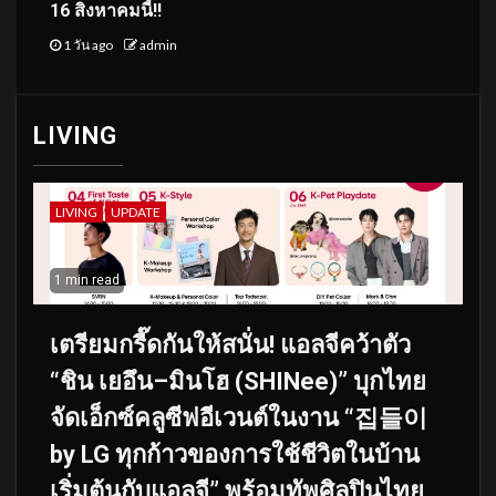
16 สิงหาคมนี้!!
1 วัน ago
admin
LIVING
LIVING
UPDATE
1 min read
เตรียมกรี๊ดกันให้สนั่น! แอลจีคว้าตัว
“ชิน เยอึน–มินโฮ (SHINee)” บุกไทย
จัดเอ็กซ์คลูซีฟอีเวนต์ในงาน “집들이
by LG ทุกก้าวของการใช้ชีวิตในบ้าน
เริ่มต้นกับแอลจี” พร้อมทัพศิลปินไทย