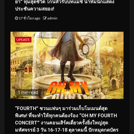
ยา” ทุ่มสุดชีวิต โกนหัวรับบทแม่ชี นำทีมนักแสดง
ประชันความสยอง!
17 ชั่วโมง ago
admin
UPDATE
1 min read
“FOURTH” ชวนแฟนๆ มาร่วมเก็บโมเมนต์สุด
พิเศษ! ที่จะทำให้ทุกคนต้องร้อง “OH MY FOURTH
CONCERT” งานคอนเสิร์ตเดี่ยวครั้งยิ่งใหญ่สุด
มหัศจรรย์ 3 วัน 16-17-18 ตุลาคมนี้ ปักหมุดกดบัตร