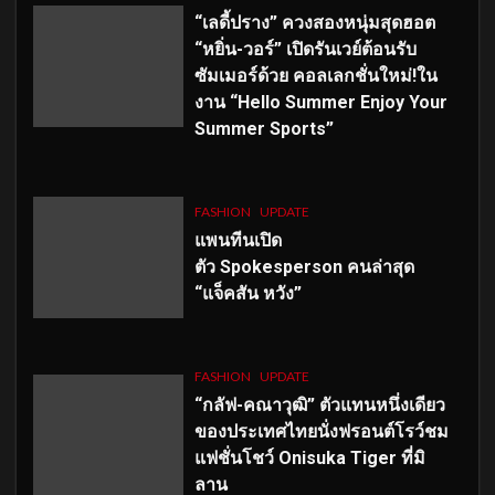
“เลดี้ปราง” ควงสองหนุ่มสุดฮอต
“หยิ่น-วอร์” เปิดรันเวย์ต้อนรับ
ซัมเมอร์ด้วย คอลเลกชั่นใหม่!ใน
งาน “Hello Summer Enjoy Your
Summer Sports”
FASHION
UPDATE
แพนทีนเปิด
ตัว
Spokesperson คนล่าสุด
“แจ็คสัน หวัง”
FASHION
UPDATE
“กลัฟ-คณาวุฒิ” ตัวแทนหนึ่งเดียว
ของประเทศไทยนั่งฟรอนต์โรว์ชม
แฟชั่นโชว์ Onisuka Tiger ที่มิ
ลาน