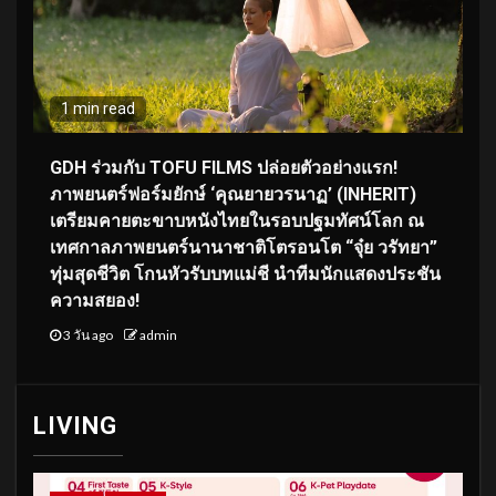
1 min read
GDH ร่วมกับ TOFU FILMS ปล่อยตัวอย่างแรก!
ภาพยนตร์ฟอร์มยักษ์ ‘คุณยายวรนาฏ’ (INHERIT)
เตรียมคายตะขาบหนังไทยในรอบปฐมทัศน์โลก ณ
เทศกาลภาพยนตร์นานาชาติโตรอนโต “จุ๋ย วรัทยา”
ทุ่มสุดชีวิต โกนหัวรับบทแม่ชี นำทีมนักแสดงประชัน
ความสยอง!
3 วัน ago
admin
LIVING