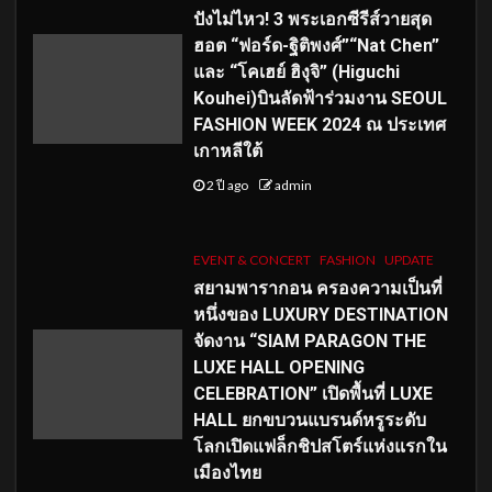
ปังไม่ไหว! 3 พระเอกซีรีส์วายสุด
ฮอต “ฟอร์ด-ฐิติพงศ์”“Nat Chen”
และ “โคเฮย์ ฮิงุจิ” (Higuchi
Kouhei)บินลัดฟ้าร่วมงาน SEOUL
FASHION WEEK 2024 ณ ประเทศ
เกาหลีใต้
2 ปี ago
admin
EVENT & CONCERT
FASHION
UPDATE
สยามพารากอน ครองความเป็นที่
หนึ่งของ LUXURY DESTINATION
จัดงาน “SIAM PARAGON THE
LUXE HALL OPENING
CELEBRATION” เปิดพื้นที่ LUXE
HALL ยกขบวนแบรนด์หรูระดับ
โลกเปิดแฟล็กชิปสโตร์แห่งแรกใน
เมืองไทย