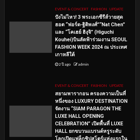
EVENT & CONCERT
FASHION
UPDATE
ปังไม่ไหว! 3 พระเอกซีรีส์วายสุด
ฮอต “ฟอร์ด-ฐิติพงศ์”“Nat Chen”
และ “โคเฮย์ ฮิงุจิ” (Higuchi
Kouhei)บินลัดฟ้าร่วมงาน SEOUL
FASHION WEEK 2024 ณ ประเทศ
เกาหลีใต้
2 ปี ago
admin
EVENT & CONCERT
FASHION
UPDATE
สยามพารากอน ครองความเป็นที่
หนึ่งของ LUXURY DESTINATION
จัดงาน “SIAM PARAGON THE
LUXE HALL OPENING
CELEBRATION” เปิดพื้นที่ LUXE
HALL ยกขบวนแบรนด์หรูระดับ
โลกเปิดแฟล็กชิปสโตร์แห่งแรกใน