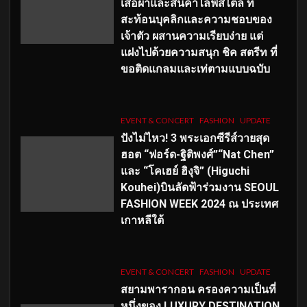
เสื้อผ้าและสินค้าไลฟ์สไตล์ ที่
สะท้อนบุคลิกและความชอบของ
เจ้าตัว ผสานความเรียบง่าย แต่
แฝงไปด้วยความสนุก ชิค สตรีท ที่
ขอติดแกลมและเท่ตามแบบฉบับ
EVENT & CONCERT
FASHION
UPDATE
ปังไม่ไหว! 3 พระเอกซีรีส์วายสุด
ฮอต “ฟอร์ด-ฐิติพงศ์”“Nat Chen”
และ “โคเฮย์ ฮิงุจิ” (Higuchi
Kouhei)บินลัดฟ้าร่วมงาน SEOUL
FASHION WEEK 2024 ณ ประเทศ
เกาหลีใต้
EVENT & CONCERT
FASHION
UPDATE
สยามพารากอน ครองความเป็นที่
หนึ่งของ LUXURY DESTINATION