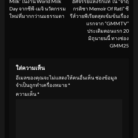
Milk’ ในงาน World Milk
อัศจรรย์แห่งรักแท้ ใน “จาฤ
Day จากซีพี-เมจิ นวัตกรรม
กรติชา Memoir Of Rati” ซี
ใหม่ที่มากกว่านมธรรมดา
รีส์วายพีเรียดสุดเข้มข้นเรื่อง
แรกจาก “GMMTV”
ประเดิมตอนแรก 20
มิถุนายนนี้ ทางช่อง
GMM25
ใส่ความเห็น
อีเมลของคุณจะไม่แสดงให้คนอื่นเห็น
ช่องข้อมูล
จำเป็นถูกทำเครื่องหมาย
*
ความเห็น
*