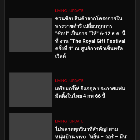
LIVING
UPDATE
ชวนช้อปสินค้าจากโครงการใน
พระราชดำริ เปลี่ยนทุกการ
“ช้อป” เป็นการ “ให้” 6-12 ธ.ค. นี้
ที่ งาน “The Royal Gift Festival
ครั้งที่ 4” ณ ศูนย์การค้าเซ็นทรัล
เวิลด์
LIVING
UPDATE
เตรียมกรี๊ด! อีแจอุค ประกาศแฟน
มีตติ้งในไทย 4 กพ 66 นี้
LIVING
UPDATE
ไม่พลาดทุกวินาทีสำคัญ
! สาม
หนุ่มบ้าน vivo ‘หยิ่น – วอร์ – มีน’