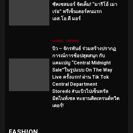
ซัคเซสมอร์ จัดเต็ม
!
“มาริโอ้ เมา
เร่อ” พรีเซ็นเตอร์คนแรก
เอส
.โอ.ดี มอร์
LIVING
UPDATE
บิว – จักรพันธ์ ร่วมสร้างปรากฏ
การณ์การช้อปสุดสนุก กับ
แคมเปญ “Central Midnight
Sale”ในรูปแบบ On The Way
Live ครั้งแรก! ผ่าน Tik Tok
Central Department
Storeส่ง #บะบิวไปเซ็นทรัล
มิดไนท์เซล ทะยานติดเทรนด์ทวิต
เตอร์!
FASHION