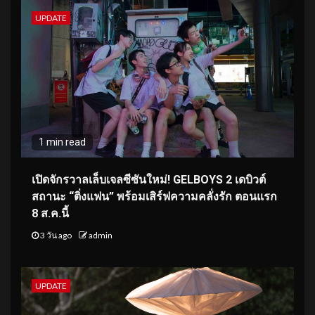
UPDATE
1 min read
เปิดจักรวาลเล็บเจลซีซันใหม่! GELBOYS 2 เดบิวต์
สถานะ “ติ่งแฟน” พร้อมเสิร์ฟความคลั่งรัก ตอนแรก
8 ส.ค.นี้
3 วัน ago
admin
UPDATE