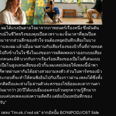
ok ผมได้แรงบันดาลใจมาจากภาพยนตร์เรื่องหนึ่ง ซึ่งมันดัน
ในชีวิตจริงของคุณป๊อด เพราะฉะนั้นเวลาที่คุณป๊อด
อกมาจากส่วนลึกของหัวใจ จนต้องหยุดบันทึกเสียงในบาง
เขาและผม แล้วเมื่อมาผสานกับเสียงร้องของบิวกิ้นที่ถ่ายทอด
้าไปถึงข้างในใจ ซึ่งในแง่ของการผลิตเพลงเราออกแบบเสียง
นละมิติ บวกกับการเรียงร้อยเสียงของเปียโนที่เล่นแบบ
เปียโนสูงแทนเสียของบิวกิ้น ผมเลยปล่อยให้เพลงนี้นำพา
ที่พาดผ่านหากันได้อย่างสวยงามลงตัว ส่วนในพาร์ทของมิว
์ประกอบที่จะทำให้คนฟังอินไปกับเรื่องราวผ่าน เพลงได้ซึ่งทั้ง
กคิดถึงและห่วงใย ผ่านตัวละครของไข่ย้อยและดากานดา
อกันมากว่า 20 ปีได้แบบอิ่มเอมครบถ้วนทุกความรู้สึกมาก
่เพียงแค่บทเพลงแห่งความคิดถึง แต่ยังเป็นบทบันทึกของ
รับ”
ง “I’m ok // not ok” จากอัลบั้ม BOYdPOD//OST Side