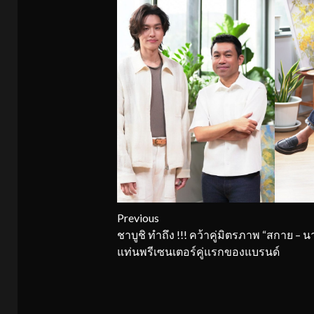
Continue
Previous
ชาบูชิ ทำถึง !!! คว้าคู่มิตรภาพ “สกาย – นาน
Reading
แท่นพรีเซนเตอร์คู่แรกของแบรนด์