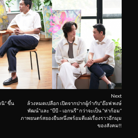
Next
ิ” ขึ้น
ล้วงหมดเปลือก เปิดจากปากผู้กำกับ“อ๊อฟ พงษ์
พัฒน์”และ “บีบี – เอกนรี” กว่าจะเป็น “ห่าก้อม”
ภาพยนตร์สยองยืนหนึ่งพร้อมตีแผ่เรื่องราวอีกมุม
ของสังคม!!