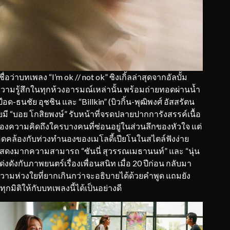
าบทเพลง “I’m ok // not ok” ซิงเกิ้ลล่าสุดจากอัลบั้ม
วามรู้สึกในทุกห้วงอารมณ์เหล่านั้น พร้อมถ่ายทอดผ่านน้ำ
อด-ธนชัย อุชชิน และ “Billkin” (บิวกิ้น-พุฒิพงศ์ อัสสรัตน
ยมี “บอย โกสิยพงษ์” รับหน้าที่จรดปลายปากการังสรรค์เนื้อ
องความคิดถึงใครบางคนที่ซ่อนอยู่ในส่วนลึกของหัวใจ แต่
อดคล้องกับท่วงทำนองของเมโลดี้เปียโนในสไตล์ฟังง่าย
สดงมากความสามารถ “ซันนี่ สุวรรณเมธานนท์” และ “นุ่น
่งดังกับภาพยนตร์เรื่องเพื่อนสนิท เมื่อ 20 ปีก่อน กลับมา
ความห่วงใยที่ยากเกินกว่าจะอธิบายได้ด้วยคำพูด แถมยัง
กมิติให้กับบทเพลงนี้ได้เป็นอย่างดี