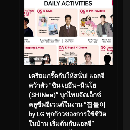
1 min read
เตรียมกรี๊ดกันให้สนั่น! แอลจี
คว้าตัว “ชิน เยอึน–มินโฮ
(SHINee)” บุกไทยจัดเอ็กซ์
คลูซีฟอีเวนต์ในงาน “집들이
by LG ทุกก้าวของการใช้ชีวิต
ในบ้าน เริ่มต้นกับแอลจี”