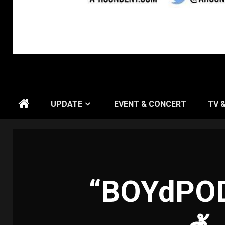
UPDATE
EVENT & CONCERT
TV 
“BOYdPOD”