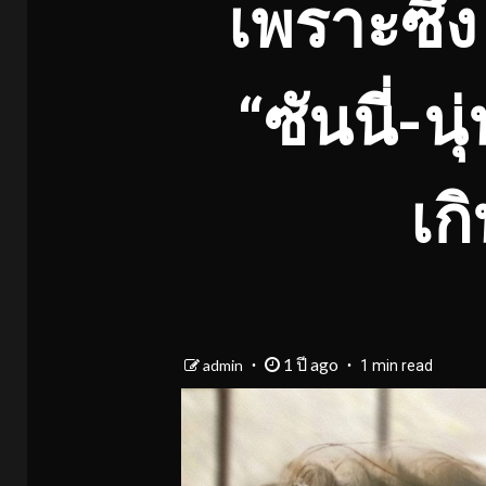
เพราะซึ้ง
“ซันนี่-น
เก
1 ปี ago
admin
1 min read