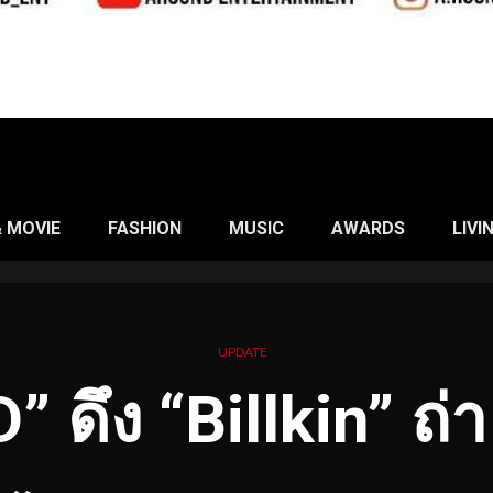
& MOVIE
FASHION
MUSIC
AWARDS
LIVI
UPDATE
 ดึง “Billkin” ถ