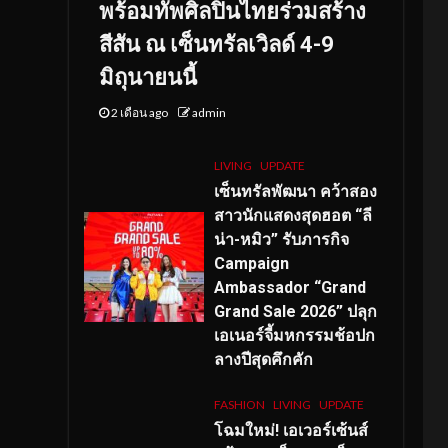
พร้อมทัพศิลปินไทยร่วมสร้าง
สีสัน ณ เซ็นทรัลเวิลด์ 4-9
มิถุนายนนี้
2 เดือน ago
admin
LIVING
UPDATE
เซ็นทรัลพัฒนา คว้าสอง
สาวนักแสดงสุดฮอต “ลี
น่า-หมิว” รับภารกิจ
Campaign
Ambassador “Grand
Grand Sale 2026” ปลุก
เอเนอร์จี้มหกรรมช้อปก
ลางปีสุดคึกคัก
FASHION
LIVING
UPDATE
โฉมใหม่
! เอเวอร์เซ้นส์