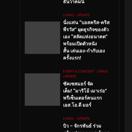
ธันวาคมนี้
LIVING
UPDATE
นั่งแท่น “บอสคริส-คริส
พีรวัส” ผุดธุรกิจของตัว
เอง “สลัดแห่งอนาคต”
พร้อมเปิดตัวหนัง
สั้น เล่นเอง-กำกับเอง
ครั้งแรก!
EVENT & CONCERT
LIVING
UPDATE
ซัคเซสมอร์ จัด
เต็ม
!
“มาริโอ้ เมาเร่อ”
พรีเซ็นเตอร์คนแรก
เอส
.โอ.ดี มอร์
LIVING
UPDATE
บิว – จักรพันธ์ ร่วม