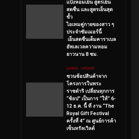
แป้งหอมเย็น สูตรเย็น
สดชื่น และสูตรเย็นสุด
ขั้ว
ไอเทมคู่กายของสาว ๆ
ประจำซัมเมอร์นี้
เย็นสดชื่นเต็มคาราเบล
อัพเลเวลความหอม
ยาวนาน
8
ชม.
LIVING
UPDATE
ชวนช้อปสินค้าจาก
โครงการในพระ
ราชดำริ เปลี่ยนทุกการ
“ช้อป” เป็นการ “ให้” 6-
12 ธ.ค. นี้ ที่ งาน “The
Royal Gift Festival
ครั้งที่ 4” ณ ศูนย์การค้า
เซ็นทรัลเวิลด์