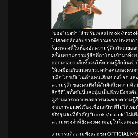
“บอย” เผยว่า “สำหรับเพลง I’m ok // not 
ไปสอดคล้องกับการตีความจากประสบการณ์
ร้องเพลงนี้ในห้องอัดความรู้ลึกมันเลยอ
ครั้ง เพราะความรู้สึกที่ถาโถมเข้ามาทั้ง
ออกมาอย่างลึกซึ้งจนให้ความรู้สึกอินเข
ให้เหมือนกับสนทนาระหว่างคนสองคนจากค
4 มือ โดยเปียโนต่ำแทนเสียงของป็อด และ
ความรู้สึกของคนฟังได้สัมผัสถึงความคิด
สิกวีดีโอทั้งซันนี่และนุ่น เป็นอีกหนึ่งองค
คู่สามมารถถ่ายทอดอารมณของความรู้สึ
จากภาพยนตร์เรื่องเพื่อนสนิท ที่ไม่ได้เจ
จริงๆ และที่สำคัญ “I’m ok // not ok” ไม
ความทรงจำที่ยังคงงดงามอยู่ในใจเสมอค
สามารถติดตามฟังและชม OFFICIAL MV เพล