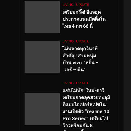
LIVING
UPDATE
เตรียมกรี๊ด! อีแจอุค
ประกาศแฟนมีตติ้งใน
ไทย 4 กพ 66 นี้
LIVING
UPDATE
ไม่พลาดทุกวินาที
สำคัญ
! สามหนุ่ม
บ้าน vivo ‘หยิ่น –
วอร์ – มีน’
LIVING
UPDATE
แซ่บไม่พัก! ใหม่-ดาวิ
เตรียมอวดลุคสวยทะลุมิ
ติแบบไฮเปอร์สเปซใน
งานเปิดตัว “realme 10
Pro Series” เตรียมไป
ว้าวพร้อมกัน 8