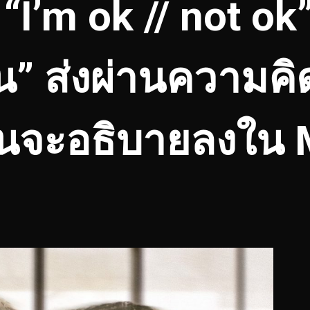
 “I’m ok // not ok
ุ่น” ส่งผ่านความคิ
ินจะอธิบายลงใน