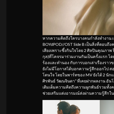
หากความคิดถึงใครบางคนกำลังทำงาน เชื่อว่
BOYdPOD//OST Side B เป็นสิ่งที่ตอบถึงค
เสียงเพราะซึ้งกินใจโดย 2 ศิลปินคุณภาพ ป๊
กุล)ที่โคจรมาร่วมงานกันเป็นครั้งแรก โด
ร้องและทำนอง กับการบอกเล่าเรื่องราวข
ยังไม่มีโอกาสได้บอกความรู้สึกออกไป ส
โดนใจ โดยในพาร์ทของ MV ยังได้ 2 นักแ
ศิรพันธ์ วัฒนจินดา” ที่เคยฝากผลงาน อันโด
เติมเต็มความคิดถึงความผูกพันธ์รวมทั้ง
ช่วยเสริมแต่งอารมณ์ส่งผ่านความรู้สึกในทุ