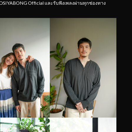
d KOSIYABONG Official และรับฟังเพลงผ่านทุกช่องทาง