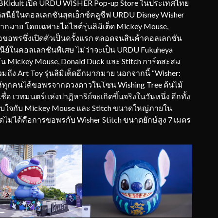
 BBKidult เปิด URDU WISHER Pop-up Store ในประเทศไทย
ีย์ในคอลเลกชันสุดเอ็กซ์คลูซีฟ URDU Disney Wisher
ากมาย โดยเฉพาะไฮไลต์รุ่นลิมิเต็ด Mickey Mouse,
อขอพรซึ่งเปิดตัวเป็นครั้งแรก ตลอดจนสินค้าคอลเลกชัน
ิสนีย์ในคอลเลกชันพิเศษ ไม่ว่าจะเป็น URDU Fukuheya
ั่น Mickey Mouse, Donald Duck และ Stitch การ์ดสะสม
มถึง Art Toy รุ่นลิมิเต็ดอีกมากมาย นอกจากนี้ “Wisher:
ให้ทุกคนได้ขอพรจากดวงดาวในโซน Wishing Tree ต้นไม้
่อ เวทมนตร์แห่งปาฏิหาริย์จะเกิดขึ้นจริงในวันหนึ่ง อีกทั้ง
ทับใจกับ Mickey Mouse และ Stitch ขนาดใหญ่ภายใน
ไม่ได้คือการขอพรกับ Wisher Stitch ขนาดยักษ์สูง 7 เมตร