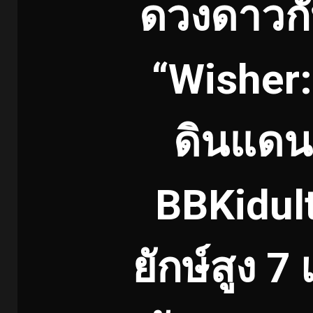
ดวงดาวกั
“Wisher
ดินแดน
BBKidult
ยักษ์สูง 