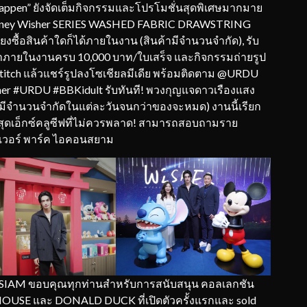
s Happen” ยังจัดเต็มกิจกรรมและโปรโมชั่นสุดพิเศษมากมาย
U Disney Wisher SERIES WASHED FABRIC DRAWSTRING
งซื้อสินค้าใดก็ได้ภายในงาน (สินค้ามีจำนวนจำกัด), รับ
สินค้าภายในงานครบ 10,000 บาท/ใบเสร็จ และกิจกรรมถ่ายรูป
ับ Stitch แล้วแชร์รูปลงโซเชียลมีเดีย พร้อมติดตาม @URDU
r #URDU #BBKidult รับทันที! พวงกุญแจดาวเรืองแสง
ของมีจำนวนจำกัดในแต่ละวันจนกว่าของจะหมด) งานนี้เรียก
ุดเอ็กซ์คลูซีฟที่ไม่ควรพลาด! สามารถสอบถามราย
ริเวอร์ พาร์ค ไอคอนสยาม
𝐞 @ ICONSIAM ขอบคุณทุกท่านสำหรับการสนับสนุน คอลเลกชัน
OUSE และ DONALD DUCK ที่เปิดตัวครั้งแรกและ sold