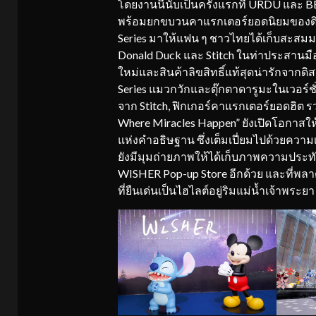
โดยงานนี้นับเป็นครั้งแรกที่ URDU และ
พร้อมยกขบวนคาแรกเตอร์ยอดนิยมของดิสน
Series มาให้แฟน ๆ ชาวไทยได้เก็บสะสมม
Donald Duck และ Stitch ในท่าประสานมื
ใหม่และสินค้าลิขสิทธิ์แท้สุดน่ารักจากด
Series แมวกวักและตุ๊กตาดารูมะในเวอร์ช
จาก Stitch, ฟิกเกอร์คาแรกเตอร์ยอดฮิต รว
Where Miracles Happen” ยังเปิดโอกาส
แห่งคำอธิษฐาน ซึ่งเต็มเปี่ยมไปด้วยความเชื
ยังมีมุมถ่ายภาพให้ได้เก็บภาพความประ
WISHER Pop-up Store อีกด้วย และที่พลาด
ที่ยืนเด่นเป็นไฮไลต์อยู่ริมแม่น้ำเจ้าพระยา