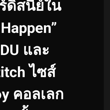
ดิสนีย์ใน
 Happen”
RDU และ
itch ไซส์
Toy คอลเลก