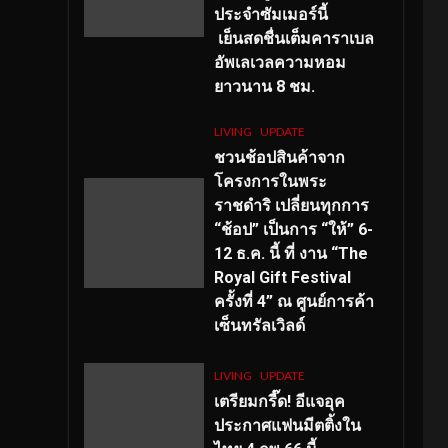
ประจำซัมเมอร์นี้
เย็นสดชื่นเต็มคาราเบล
อัพเลเวลความหอม
ยาวนาน
8
ชม.
LIVING
UPDATE
ชวนช้อปสินค้าจาก
โครงการในพระ
ราชดำริ เปลี่ยนทุกการ
“ช้อป” เป็นการ “ให้” 6-
12 ธ.ค. นี้ ที่ งาน “The
Royal Gift Festival
ครั้งที่ 4” ณ ศูนย์การค้า
เซ็นทรัลเวิลด์
LIVING
UPDATE
เตรียมกรี๊ด! อีแจอุค
ประกาศแฟนมีตติ้งใน