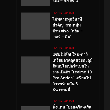
ไทย 4 กพ 66 นี้
LIVING
UPDATE
ไม่พลาดทุกวินาที
สำคัญ
! สามหนุ่ม
บ้าน vivo ‘หยิ่น –
วอร์ – มีน’
LIVING
UPDATE
แซ่บไม่พัก! ใหม่-ดาวิ
เตรียมอวดลุคสวยทะลุมิ
ติแบบไฮเปอร์สเปซใน
งานเปิดตัว “realme 10
Pro Series” เตรียมไป
ว้าวพร้อมกัน 8
ธันวาคมนี้
LIVING
UPDATE
นั่งแท่น “บอสคริส-คริส