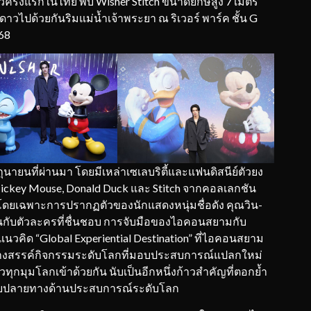
ิดตัวครั้งแรกในไทย พบ Wisher Stitch ขนาดยักษ์สูง 7 เมตร
วไปด้วยกันริมแม่น้ำเจ้าพระยา ณ ริเวอร์ พาร์ค ชั้น G
568
 มิถุนายนที่ผ่านมา โดยมีเหล่าเซเลบริตี้และแฟนดิสนีย์ตัวยง
 Mickey Mouse, Donald Duck และ Stitch จากคอลเลกชัน
 โดยเฉพาะการปรากฏตัวของนักแสดงหนุ่มชื่อดัง คุณวิน-
านกับตัวละครที่ชื่นชอบ การจับมือของไอคอนสยามกับ
แนวคิด “Global Experiential Destination” ที่ไอคอนสยาม
สร้างสรรค์กิจกรรมระดับโลกที่มอบประสบการณ์แปลกใหม่
ทุกมุมโลกเข้าด้วยกัน นับเป็นอีกหนึ่งก้าวสำคัญที่ตอกย้ำ
ปลายทางด้านประสบการณ์ระดับโลก