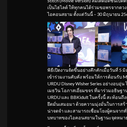
Stitch (Movie Version) ลิมิเต็ดอิดิชันเป
เป็นไฮไลต์ ให้ทุกคนได้ร่วมขอพรจากดวงดา
ไอคอนสยาม ตั้งแต่วันนี้ – 30 มิถุนายน 2
พิธีเปิดงานจัดขึ้นอย่างคึกคักเมื่อวันที่ 5
เข้าร่วมงานคับคั่ง พร้อมให้การต้อนรับ
URDU Disney Wisher Series อย่างอบอุ่น
เมธวิน โอภาสเอี่ยมขจร ที่มาร่วมอธิษฐ
URDU และ BBKidult ในครั้งนี้ สะท้อนถึง
ยึดมั่นเสมอมา ด้วยความมุ่งมั่นในการ
น่าจดจำ และสามารถเชื่อมโยงผู้คนจากทั่ว
บทบาทของไอคอนสยามในฐานะจุดหมาย