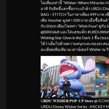
ไม่เพียงเท่านี้ “Wisher: Where Miracle
อาทิ รับสิทธิ์แลกซื้อกระเป๋าผ้า URD
BAG – STITCH ในราคาเพียง 499 บาท เพีย
เพิ่ม Voucher มูลค่า 500 บาท เมื่อซื้อ
กับ Stitch เพียงโพสท่า “Wish Pose” คู่ก
@BBKidult และใส่แฮชแท็ก #URDUWishe
Wishing Star Glow in the Dark 1 ชิ้น (
ได้ว่าเต็มไปด้วยความสนุกและของสะสมส
ละเอียดเพิ่มเติม ณ เคาน์เตอร์ Wisher ณ 
U𝐑𝐃𝐔 𝐖𝐈𝐒𝐇𝐄𝐑 𝐏𝐎𝐏-𝐔𝐏 𝐒𝐭𝐨
URDU Disney Wisher Series –MICKEY M