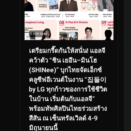
1 min read
เตรียมกรี๊ดกันให้สนั่น! แอลจี
คว้าตัว “ชิน เยอึน–มินโฮ
(SHINee)” บุกไทยจัดเอ็กซ์
คลูซีฟอีเวนต์ในงาน “집들이
by LG ทุกก้าวของการใช้ชีวิต
ในบ้าน เริ่มต้นกับแอลจี”
พร้อมทัพศิลปินไทยร่วมสร้าง
สีสัน ณ เซ็นทรัลเวิลด์ 4-9
มิถุนายนนี้