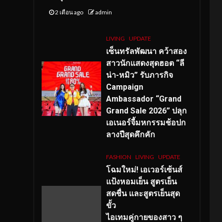
2 เดือน ago
admin
LIVING
UPDATE
เซ็นทรัลพัฒนา คว้าสอง
สาวนักแสดงสุดฮอต “ลี
น่า-หมิว” รับภารกิจ
Campaign
Ambassador “Grand
Grand Sale 2026” ปลุก
เอเนอร์จี้มหกรรมช้อปก
ลางปีสุดคึกคัก
FASHION
LIVING
UPDATE
โฉมใหม่
! เอเวอร์เซ้นส์
แป้งหอมเย็น สูตรเย็น
สดชื่น และสูตรเย็นสุด
ขั้ว
ไอเทมคู่กายของสาว ๆ