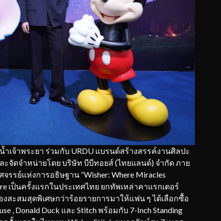
้ำเจ้าพระยา ร่วมกับ URDU แบรนด์สร้างสรรค์งานศิลปะ
และจัดจำหน่ายโดย บริษัท บีบีทอยส์ (ไทยแลนด์) จำกัด ภาย
ัศจรรย์แห่งการอธิษฐาน “Wisher: Where Miracles
re เป็นครั้งแรกในประเทศไทย ยกทัพเหล่าคาแรกเตอร์
ละของสะสมสุดพิเศษกว่าร้อยรายการมาให้แฟน ๆ ได้เลือกซื้อ
se , Donald Duck และ Stitch พร้อมกับ 7-Inch Standing