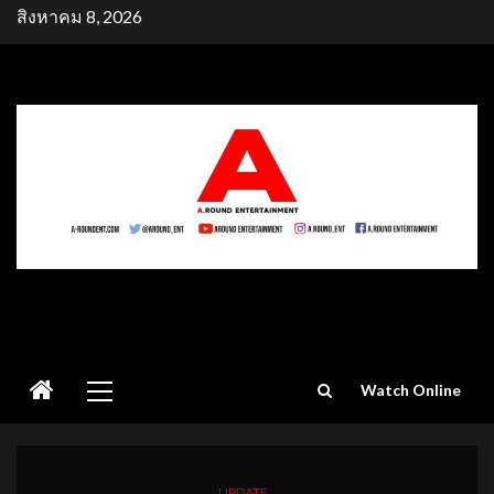
Skip
สิงหาคม 8, 2026
to
content
Primary
Watch Online
Menu
UPDATE