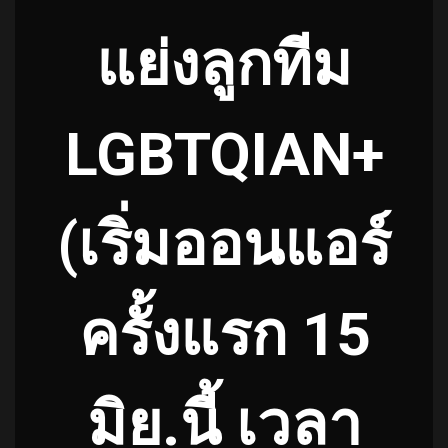
แย่งลูกทีม
LGBTQIAN+
(เริ่มออนแอร์
ครั้งแรก 15
มิย.นี้ เวลา