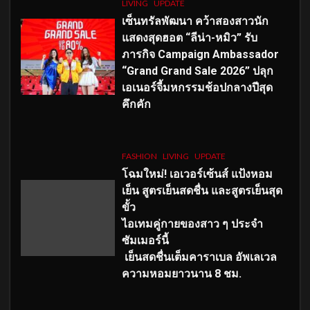
LIVING
UPDATE
เซ็นทรัลพัฒนา คว้าสองสาวนัก
แสดงสุดฮอต “ลีน่า-หมิว” รับ
ภารกิจ Campaign Ambassador
“Grand Grand Sale 2026” ปลุก
เอเนอร์จี้มหกรรมช้อปกลางปีสุด
คึกคัก
FASHION
LIVING
UPDATE
โฉมใหม่
! เอเวอร์เซ้นส์ แป้งหอม
เย็น สูตรเย็นสดชื่น และสูตรเย็นสุด
ขั้ว
ไอเทมคู่กายของสาว ๆ ประจำ
ซัมเมอร์นี้
เย็นสดชื่นเต็มคาราเบล อัพเลเวล
ความหอมยาวนาน
8
ชม.