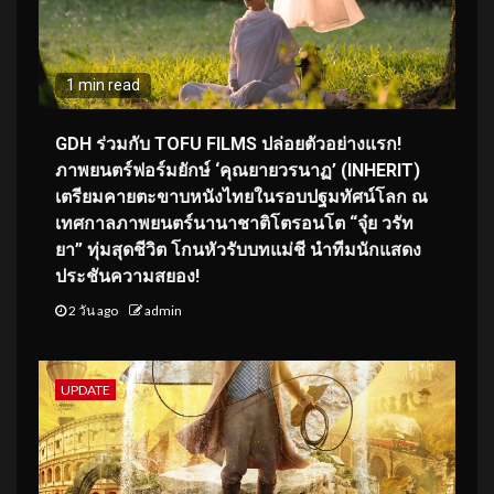
1 min read
GDH ร่วมกับ TOFU FILMS ปล่อยตัวอย่างแรก!
ภาพยนตร์ฟอร์มยักษ์ ‘คุณยายวรนาฏ’ (INHERIT)
เตรียมคายตะขาบหนังไทยในรอบปฐมทัศน์โลก ณ
เทศกาลภาพยนตร์นานาชาติโตรอนโต “จุ๋ย วรัท
ยา” ทุ่มสุดชีวิต โกนหัวรับบทแม่ชี นำทีมนักแสดง
ประชันความสยอง!
2 วัน ago
admin
UPDATE