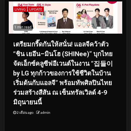
LIVING
UPDATE
1 min read
เตรียมกรี๊ดกันให้สนั่น! แอลจีคว้าตัว
“ชิน เยอึน–มินโฮ (SHINee)” บุกไทย
จัดเอ็กซ์คลูซีฟอีเวนต์ในงาน “집들이
by LG ทุกก้าวของการใช้ชีวิตในบ้าน
เริ่มต้นกับแอลจี” พร้อมทัพศิลปินไทย
ร่วมสร้างสีสัน ณ เซ็นทรัลเวิลด์ 4-9
มิถุนายนนี้
2 เดือน ago
admin