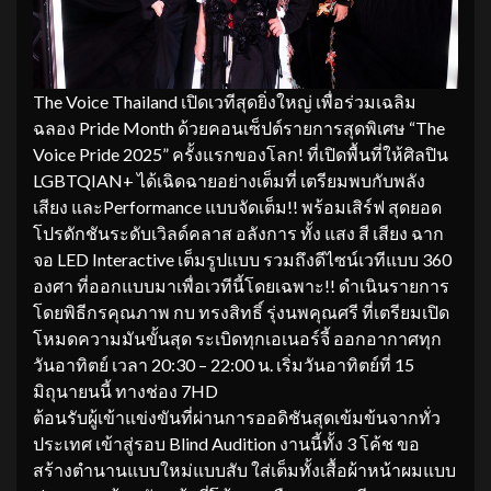
The Voice Thailand เปิดเวทีสุดยิ่งใหญ่ เพื่อร่วมเฉลิม
ฉลอง Pride Month ด้วยคอนเซ็ปต์รายการสุดพิเศษ “The
Voice Pride 2025” ครั้งแรกของโลก! ที่เปิดพื้นที่ให้ศิลปิน
LGBTQIAN+ ได้เฉิดฉายอย่างเต็มที่ เตรียมพบกับพลัง
เสียง และPerformance แบบจัดเต็ม!! พร้อมเสิร์ฟ สุดยอด
โปรดักชันระดับเวิลด์คลาส อลังการ ทั้ง แสง สี เสียง ฉาก
จอ LED Interactive เต็มรูปแบบ รวมถึงดีไซน์เวทีแบบ 360
องศา ที่ออกแบบมาเพื่อเวทีนี้โดยเฉพาะ!! ดำเนินรายการ
โดยพิธีกรคุณภาพ กบ ทรงสิทธิ์ รุ่งนพคุณศรี ที่เตรียมเปิด
โหมดความมันขั้นสุด ระเบิดทุกเอเนอร์จี้ ออกอากาศทุก
วันอาทิตย์ เวลา 20:30 – 22:00 น. เริ่มวันอาทิตย์ที่ 15
มิถุนายนนี้ ทางช่อง 7HD
ต้อนรับผู้เข้าแข่งขันที่ผ่านการออดิชันสุดเข้มข้นจากทั่ว
ประเทศ เข้าสู่รอบ Blind Audition งานนี้ทั้ง 3 โค้ช ขอ
สร้างตำนานแบบใหม่แบบสับ ใส่เต็มทั้งเสื้อผ้าหน้าผมแบบ