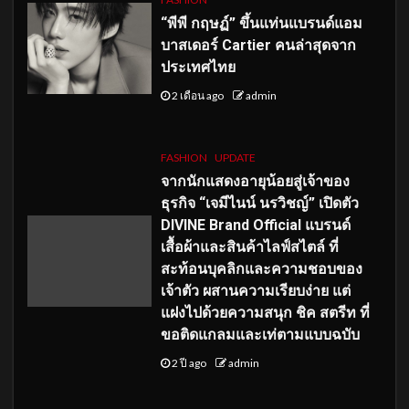
“พีพี กฤษฏ์” ขึ้นแท่นแบรนด์แอม
บาสเดอร์ Cartier คนล่าสุดจาก
ประเทศไทย
2 เดือน ago
admin
FASHION
UPDATE
จากนักแสดงอายุน้อยสู่เจ้าของ
ธุรกิจ “เจมีไนน์ นรวิชญ์” เปิดตัว
DIVINE Brand Official แบรนด์
เสื้อผ้าและสินค้าไลฟ์สไตล์ ที่
สะท้อนบุคลิกและความชอบของ
เจ้าตัว ผสานความเรียบง่าย แต่
แฝงไปด้วยความสนุก ชิค สตรีท ที่
ขอติดแกลมและเท่ตามแบบฉบับ
2 ปี ago
admin