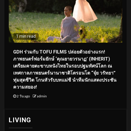
1 min read
GDH ร่วมกับ TOFU FILMS ปล่อยตัวอย่างแรก!
ภาพยนตร์ฟอร์มยักษ์ ‘คุณยายวรนาฏ’ (INHERIT)
เตรียมคายตะขาบหนังไทยในรอบปฐมทัศน์โลก ณ
เทศกาลภาพยนตร์นานาชาติโตรอนโต “จุ๋ย วรัทยา”
ทุ่มสุดชีวิต โกนหัวรับบทแม่ชี นำทีมนักแสดงประชัน
ความสยอง!
2 วัน ago
admin
LIVING