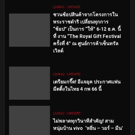
LIVING
UPDATE
ชวนช้อปสินค้าจากโครงการใน
พระราชดำริ เปลี่ยนทุกการ
“ช้อป” เป็นการ “ให้” 6-12 ธ.ค. นี้
ที่ งาน “The Royal Gift Festival
ครั้งที่ 4” ณ ศูนย์การค้าเซ็นทรัล
เวิลด์
LIVING
UPDATE
เตรียมกรี๊ด! อีแจอุค ประกาศแฟน
มีตติ้งในไทย 4 กพ 66 นี้
LIVING
UPDATE
ไม่พลาดทุกวินาทีสำคัญ
! สาม
หนุ่มบ้าน vivo ‘หยิ่น – วอร์ – มีน’