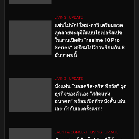
LIVING
UPDATE
แซ่บไม่พัก! ใหม่-ดาวิ เตรียมอวด
ลุคสวยทะลุมิติแบบไฮเปอร์สเปซ
ในงานเปิดตัว “realme 10 Pro
Series” เตรียมไปว้าวพร้อมกัน 8
ธันวาคมนี้
LIVING
UPDATE
นั่งแท่น “บอสคริส-คริส พีรวัส” ผุด
ธุรกิจของตัวเอง “สลัดแห่ง
อนาคต” พร้อมเปิดตัวหนังสั้น เล่น
เอง-กำกับเองครั้งแรก!
EVENT & CONCERT
LIVING
UPDATE