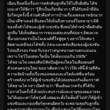
เฉียบ ยืนหนึ่งเรื่องการผลักดันลูกทีมให้ไปถึงฝั่งฝัน โค้ช
เบน เล่าให้ฟังว่า “รู้สึกเป็นเกียรติมาก ๆ ที่ได้รับหน้าที่อัน
ยิ่งใหญ่ครั้งนี้ ส่วนตัวคือทำการบ้านเรื่องเพลงมาหนักมาก
เป็นเวทีชาเลนจ์ ที่แสดงให้เห็นถึงทาเลนจ์ในหลาย ๆ มิติ
ของทั้งตัวโค้ชและผู้เข้าแข่งขัน ซึ่งพอได้ทำหน้าที่ผลักดัน
ลูกทีม ได้เห็นพัฒนาการของแต่ละคนที่ค่อย ๆ อัพเลเวล
ขึ้น บอกเลยว่าเป็นโมเมนต์ที่ใจฟูสุด ๆ อยากให้แฟน ๆ
ติดตามเคมีของโค้ชทั้ง 3 คน และพลังเสียงของผู้แข่งขัน
ไปจนถึงรอบ Final รับรองว่าสนุกสนานตาแตกแน่นอน
เพราะโชว์ในแต่ละวีคนั้น ใส่เต็มแบบเกิน 100%”
โค้ชธามไท แพลงศิลป์ ศิลปินผู้หลงใหลในเสียงดนตรี
ตัวแทนคนรุ่นใหม่ ขอมาเติมความว้าวให้เวทีนี้ ด้วยสีสัน
ความจัดจ้านทั้งเรื่องของเพลงและสไตล์แฟชั่น พร้อม
สร้างพลังบวกให้ผู้เข้าแข่งขันได้ปล่อยของกันเต็มกราฟ!
โค้ชธามไท กล่าวปิดท้ายว่า “ตื่นเต้นมากครับ ที่ได้รับ
โอกาสในครั้งนี้ ด้วยประสบการณ์และอายุของผมอาจจะ
ไม่ได้เยอะเท่าโค้ชรุ่นพี่ แต่ผมจะตั้งใจเต็มที่ ไม่ทำให้ผู้เข้า
แข่งขันและกองเชียร์ทุกคนผิดหวัง จะพยามคุยกับลูกทีม
และดูว่าเขาต้องการอะไร เพื่อนำเสนอโชว์ที่ออกมาโดน