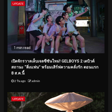
UPDATE
1 min read
เปิดจักรวาลเล็บเจลซีซันใหม่! GELBOYS 2 เดบิวต์
สถานะ “ติ่งแฟน” พร้อมเสิร์ฟความคลั่งรัก ตอนแรก
8 ส.ค.นี้
2 วัน ago
admin
UPDATE