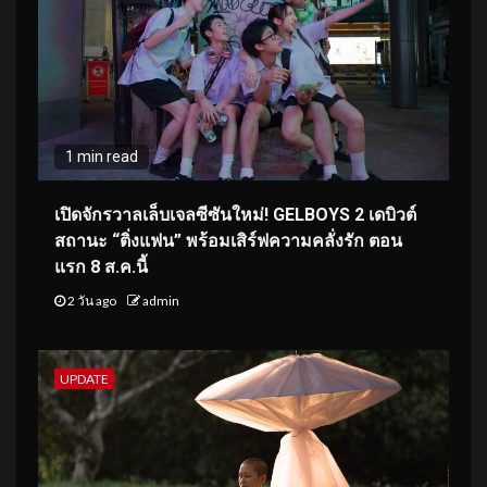
1 min read
เปิดจักรวาลเล็บเจลซีซันใหม่! GELBOYS 2 เดบิวต์
สถานะ “ติ่งแฟน” พร้อมเสิร์ฟความคลั่งรัก ตอน
แรก 8 ส.ค.นี้
2 วัน ago
admin
UPDATE