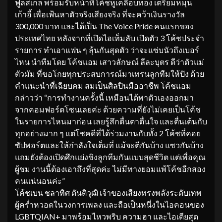
ฟูลสเกล พร้อมรับหน้าที่โค้ชหูเคลือบทอง เตรียมหมุน
เก้าอี้ เพื่อเฟ้นหาตัวจริงเสียงจริง ที่จะคว้าเงินรางวัล
300,000 บาท และได้เป็น The Voice Pride คนแรกของ
ประเทศไทย หลังจากที่เปิดไอเท็มลับ เปิดตัว 3 โค้ชประจำ
รายการ ทำเอาแฟน ๆ ลุ้นกันสุดตัว ว่าจะแซ่บนัวถึงเบอร์
ไหน นำทีมโดย โค้ชแอม เสาวลักษณ์ ลีละบุตร ดีว่าตัวแม่
ตัวมัม ที่ขอโกยทุกประสบการณ์มาเทรนลูกทีมให้ปัง ด้วย
คำแนะนำที่เฉียบคม สมเป็นศิลปินมืออาชีพ โค้ชแอม
กล่าวว่า “การทำงานครั้งนี้ เหมือนได้พาตัวเองออกมา
จากคอมฟอร์ตโซนเลยค่ะ ด้วยความที่ยังไม่เคยเป็นโค้ช
ในรายการไหนมาก่อน เลยรู้สึกตื่นตาตื่นใจ และตื่นเต้นกับ
ทุกอย่างมาก ๆ แต่โชคดีที่ได้ร่วมงานกับทั้ง 2 โค้ชที่คอย
ซัปพอร์ตและให้กำลังใจเต็มที่ แม้จะตีกันบ้าง แซวกันบ้าง
แถมยังต้องเปิดศึกแย่งชิงลูกทีมกันแบบสุดชีวิต แต่เพื่อคุณ
ผู้ชม งานนี้ต้องเอาถึงที่สุดค่ะ ไม่มีทางยอมแพ้โค้ชอีกสอง
คนแน่นอนค่ะ”
โค้ชเบน ชลาทิศ ตันติวุฒิ เจ้าของเสียงทรงพลังระดับเทพ
ผู้คร่ำหวอดในวงการเพลง และถือเป็นหนึ่งในไอคอนของ
LGBTQIAN+ มาพร้อมไหวพริบ ความฮา และไอเดียสุด