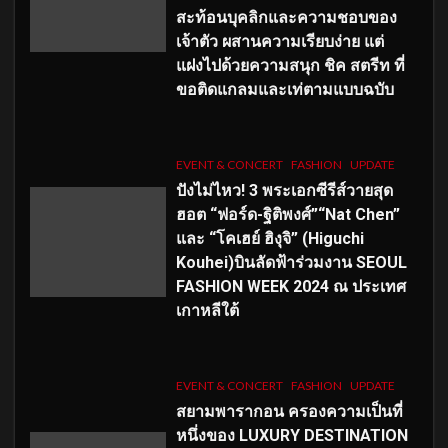
สะท้อนบุคลิกและความชอบของ
เจ้าตัว ผสานความเรียบง่าย แต่
แฝงไปด้วยความสนุก ชิค สตรีท ที่
ขอติดแกลมและเท่ตามแบบฉบับ
EVENT & CONCERT
FASHION
UPDATE
ปังไม่ไหว! 3 พระเอกซีรีส์วายสุด
ฮอต “ฟอร์ด-ฐิติพงศ์”“Nat Chen”
และ “โคเฮย์ ฮิงุจิ” (Higuchi
Kouhei)บินลัดฟ้าร่วมงาน SEOUL
FASHION WEEK 2024 ณ ประเทศ
เกาหลีใต้
EVENT & CONCERT
FASHION
UPDATE
สยามพารากอน ครองความเป็นที่
หนึ่งของ LUXURY DESTINATION