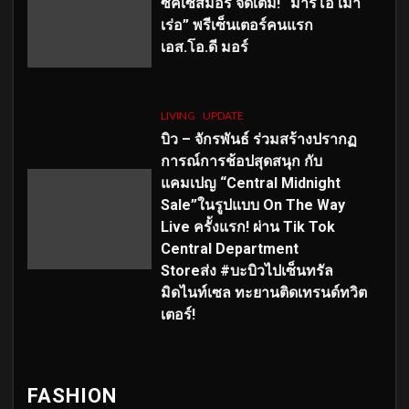
ซัคเซสมอร์ จัดเต็ม
!
“มาริโอ้ เมา
เร่อ” พรีเซ็นเตอร์คนแรก
เอส
.โอ.ดี มอร์
LIVING
UPDATE
บิว – จักรพันธ์ ร่วมสร้างปรากฏ
การณ์การช้อปสุดสนุก กับ
แคมเปญ “Central Midnight
Sale”ในรูปแบบ On The Way
Live ครั้งแรก! ผ่าน Tik Tok
Central Department
Storeส่ง #บะบิวไปเซ็นทรัล
มิดไนท์เซล ทะยานติดเทรนด์ทวิต
เตอร์!
FASHION