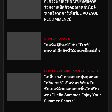
ณ กรุงฟลอเรนซ์ ประเทศอิตาลี
ร่วมงานเปิดตัวคอลเลคชั่นไฮจิ
วเวลรีจากคาร์เทียร์LE VOYAGE
RECOMMENCÉ
FASHION
UPDATE
“ฟอร์ด ฐิติพงษ์” กับ “Trofi”
แบรนด์เสื้อผ้าที่ใฝ่ฝันมาตั้งแต่เด็ก
EVENT & CONCERT
FASHION
UPDATE
“เลดี้ปราง” ควงสองหนุ่มสุดฮอต
“หยิ่น-วอร์” เปิดรันเวย์ต้อนรับ
ซัมเมอร์ด้วย คอลเลกชั่นใหม่!ใน
งาน “Hello Summer Enjoy Your
Summer Sports”