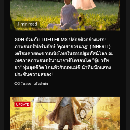
1 min read
GDH ร่วมกับ TOFU FILMS ปล่อยตัวอย่างแรก!
ภาพยนตร์ฟอร์มยักษ์ ‘คุณยายวรนาฏ’ (INHERIT)
เตรียมคายตะขาบหนังไทยในรอบปฐมทัศน์โลก ณ
เทศกาลภาพยนตร์นานาชาติโตรอนโต “จุ๋ย วรัท
ยา” ทุ่มสุดชีวิต โกนหัวรับบทแม่ชี นำทีมนักแสดง
ประชันความสยอง!
3 วัน ago
admin
UPDATE