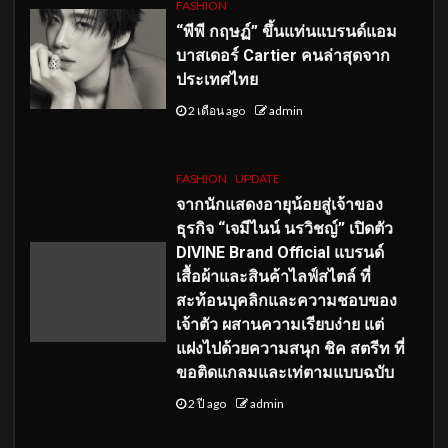
FASHION
“พีพี กฤษฏ์” ขึ้นแท่นแบรนด์แอม
บาสเดอร์ Cartier คนล่าสุดจาก
ประเทศไทย
2 เดือน ago
admin
FASHION
UPDATE
จากนักแสดงอายุน้อยสู่เจ้าของ
ธุรกิจ “เจมีไนน์ นรวิชญ์” เปิดตัว
DIVINE Brand Official แบรนด์
เสื้อผ้าและสินค้าไลฟ์สไตล์ ที่
สะท้อนบุคลิกและความชอบของ
เจ้าตัว ผสานความเรียบง่าย แต่
แฝงไปด้วยความสนุก ชิค สตรีท ที่
ขอติดแกลมและเท่ตามแบบฉบับ
2 ปี ago
admin