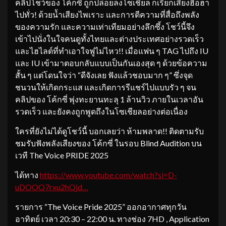
คลิปโชว์ของ โค้กซี่ ถูกปล่อยลงโซเชียล ก็เรียกเสียงฮือฮา
ไปทั่ว! ด้วยน้ำเสียงไพเราะ และการตีความที่สื่อถึงพลัง
ของความรัก และความเท่าเทียมอย่างลึกซึ้ง โชว์นี้จึง
เข้าไปนั่งในใจคนดูทั้งไทยและต่างประเทศอย่างรวดเร็ว
และไฮไลต์ที่ทำเอาใจฟูไม่ไหว!! เมื่อแฟน ๆ TAG ไปถึง IU
และ IU เข้ามาตอบกลับแบบเป็นกันเองสุด ๆ ด้วยข้อความ
สั้น ๆ แต่โดนใจว่า “ดีจังเลย ฟังแล้วชอบมาก ๆ” ซึ่งจุด
ชนวนให้เกิดกระแส และเกิดการรีแชร์ไปแบบรัว ๆ จน
คลิปของ โค้กซี่ พุ่งทะยานทะลุ 1 ล้านวิว ภายในเวลาอัน
รวดเร็ว และยังคงถูกพูดถึงในโซเชียลอย่างต่อเนื่อง
ใครที่ยังไม่ได้ดูโชว์นี้ บอกเลยว่า ห้ามพลาด!! ติดตามรับ
ชมรับฟังพลังเสียงของ โค้กซี่ ในรอบ Blind Audition บน
เวที The Voice PRIDE 2025
ได้ทาง
https://www.youtube.com/watch?si=D-
uDOOQ7rxu2hQjd…
รายการ “The Voice Pride 2025” ออกอากาศทุกวัน
อาทิตย์ เวลา 20:30 – 22:00 น. ทางช่อง 7HD , Application