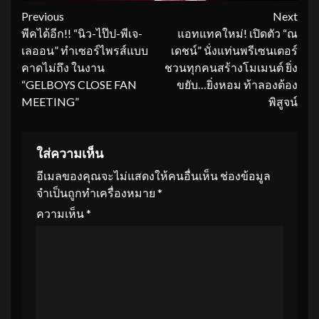
Continue
Previous
Next
พีคได้อีก!! “นิว-ไป๊ป-พีเจ-
แอทแทคใหม่! เปิดตัว “ณ
Reading
เลออน” ทำเซอร์ไพรส์แบบ
เดชน์” นั่งแท่นพรีเซนเตอร์
คาดไม่ถึง ในงาน
ชวนทุกคนสร้างโมเมนต์ ยิ่ง
“GELBOYS CLOSE FAN
ขยับ…ยิ่งหอม ท้าลองต้อง
MEETING”
พิสูจน์
ใส่ความเห็น
อีเมลของคุณจะไม่แสดงให้คนอื่นเห็น
ช่องข้อมูล
จำเป็นถูกทำเครื่องหมาย
*
ความเห็น
*