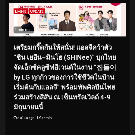
LIVING
UPDATE
1 min read
เตรียมกรี๊ดกันให้สนั่น! แอลจีคว้าตัว
“ชิน เยอึน–มินโฮ (SHINee)” บุกไทย
จัดเอ็กซ์คลูซีฟอีเวนต์ในงาน “집들이
by LG ทุกก้าวของการใช้ชีวิตในบ้าน
เริ่มต้นกับแอลจี” พร้อมทัพศิลปินไทย
ร่วมสร้างสีสัน ณ เซ็นทรัลเวิลด์ 4-9
มิถุนายนนี้
2 เดือน ago
admin