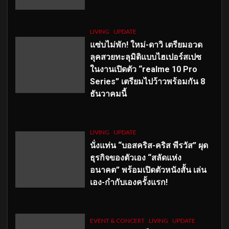
LIVING
UPDATE
แซ่บไม่พัก! ใหม่-ดาวิ เตรียมอวด
ลุคสวยทะลุมิติแบบไฮเปอร์สเปซ
ในงานเปิดตัว “realme 10 Pro
Series” เตรียมไปว้าวพร้อมกัน 8
ธันวาคมนี้
LIVING
UPDATE
นั่งแท่น “บอสคริส-คริส พีรวัส” ผุด
ธุรกิจของตัวเอง “สลัดแห่ง
อนาคต” พร้อมเปิดตัวหนังสั้น เล่น
เอง-กำกับเองครั้งแรก!
EVENT & CONCERT
LIVING
UPDATE