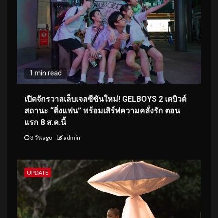
1 min read
เปิดจักรวาลเล็บเจลซีซันใหม่! GELBOYS 2 เดบิวต์
สถานะ “ติ่งแฟน” พร้อมเสิร์ฟความคลั่งรัก ตอน
แรก 8 ส.ค.นี้
3 วัน ago
admin
UPDATE