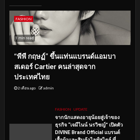
FASHION
1 min read
“พีพี กฤษฏ์” ขึ้นแท่นแบรนด์แอมบา
สเดอร์ Cartier คนล่าสุดจาก
ประเทศไทย
2 เดือน ago
admin
FASHION
UPDATE
จากนักแสดงอายุน้อยสู่เจ้าของ
ธุรกิจ “เจมีไนน์ นรวิชญ์” เปิดตัว
DIVINE Brand Official แบรนด์
เสื้อผ้าและสินค้าไลฟ์สไตล์ ที่