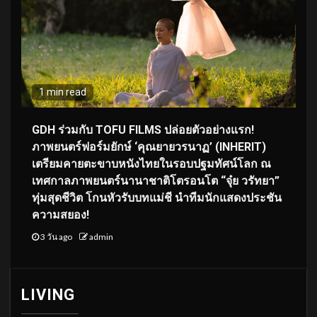
1 min read
GDH ร่วมกับ TOFU FILMS ปล่อยตัวอย่างแรก!
ภาพยนตร์ฟอร์มยักษ์ ‘คุณยายวรนาฏ’ (INHERIT)
เตรียมคายตะขาบหนังไทยในรอบปฐมทัศน์โลก ณ
เทศกาลภาพยนตร์นานาชาติโตรอนโต “จุ๋ย วรัทยา”
ทุ่มสุดชีวิต โกนหัวรับบทแม่ชี นำทีมนักแสดงประชัน
ความสยอง!
3 วัน ago
admin
LIVING