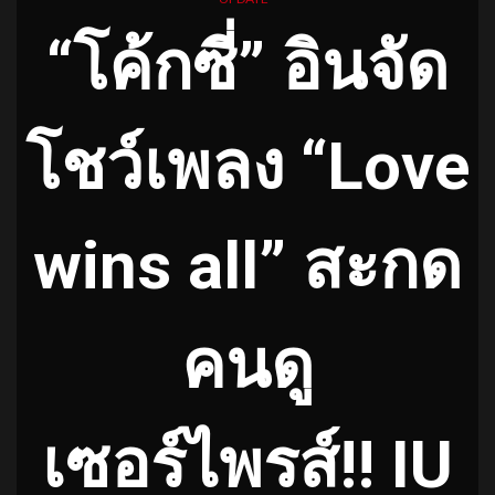
“โค้กซี่” อินจัด
โชว์เพลง “Love
wins all” สะกด
คนดู
เซอร์ไพรส์!! IU