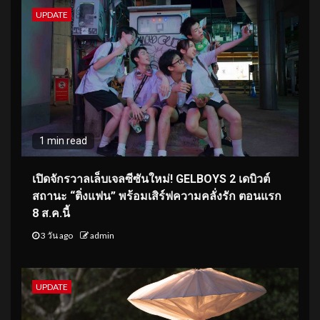
UPDATE
1 min read
เปิดจักรวาลเล็บเจลซีซันใหม่! GELBOYS 2 เดบิวต์
สถานะ “ติ่งแฟน” พร้อมเสิร์ฟความคลั่งรัก ตอนแรก
8 ส.ค.นี้
3 วัน ago
admin
UPDATE