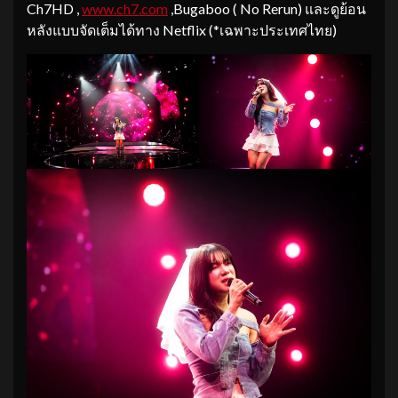
Ch7HD ,
www.ch7.com
,Bugaboo ( No Rerun) และดูย้อน
หลังแบบจัดเต็มได้ทาง Netflix (*เฉพาะประเทศไทย)