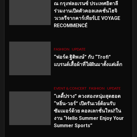
ณ กรุงฟลอเรนซ์ ประเทศอิตาลี
ร่วมงานเปิดตัวคอลเลคชั่นไฮจิ
วเวลรีจากคาร์เทียร์LE VOYAGE
RECOMMENCÉ
FASHION
UPDATE
“ฟอร์ด ฐิติพงษ์” กับ “Trofi”
แบรนด์เสื้อผ้าที่ใฝ่ฝันมาตั้งแต่เด็ก
EVENT & CONCERT
FASHION
UPDATE
“เลดี้ปราง” ควงสองหนุ่มสุดฮอต
“หยิ่น-วอร์” เปิดรันเวย์ต้อนรับ
ซัมเมอร์ด้วย คอลเลกชั่นใหม่!ใน
งาน “Hello Summer Enjoy Your
Summer Sports”