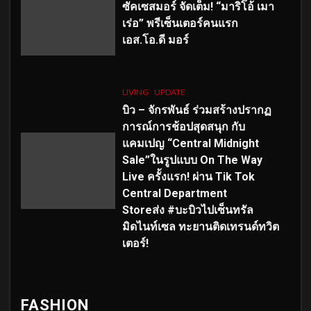
ซัคเซสมอร์ จัดเต็ม
!
“มาริโอ้ เมา
เร่อ” พรีเซ็นเตอร์คนแรก
เอส
.โอ.ดี มอร์
LIVING
UPDATE
บิว – จักรพันธ์ ร่วมสร้างปรากฏ
การณ์การช้อปสุดสนุก กับ
แคมเปญ “Central Midnight
Sale”ในรูปแบบ On The Way
Live ครั้งแรก! ผ่าน Tik Tok
Central Department
Storeส่ง #บะบิวไปเซ็นทรัล
มิดไนท์เซล ทะยานติดเทรนด์ทวิต
เตอร์!
FASHION