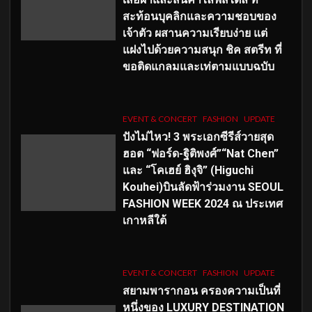
สะท้อนบุคลิกและความชอบของ
เจ้าตัว ผสานความเรียบง่าย แต่
แฝงไปด้วยความสนุก ชิค สตรีท ที่
ขอติดแกลมและเท่ตามแบบฉบับ
EVENT & CONCERT
FASHION
UPDATE
ปังไม่ไหว! 3 พระเอกซีรีส์วายสุด
ฮอต “ฟอร์ด-ฐิติพงศ์”“Nat Chen”
และ “โคเฮย์ ฮิงุจิ” (Higuchi
Kouhei)บินลัดฟ้าร่วมงาน SEOUL
FASHION WEEK 2024 ณ ประเทศ
เกาหลีใต้
EVENT & CONCERT
FASHION
UPDATE
สยามพารากอน ครองความเป็นที่
หนึ่งของ LUXURY DESTINATION