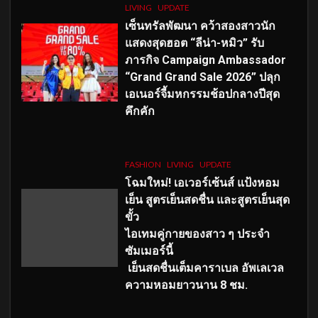
LIVING
UPDATE
เซ็นทรัลพัฒนา คว้าสองสาวนัก
แสดงสุดฮอต “ลีน่า-หมิว” รับ
ภารกิจ Campaign Ambassador
“Grand Grand Sale 2026” ปลุก
เอเนอร์จี้มหกรรมช้อปกลางปีสุด
คึกคัก
FASHION
LIVING
UPDATE
โฉมใหม่
! เอเวอร์เซ้นส์ แป้งหอม
เย็น สูตรเย็นสดชื่น และสูตรเย็นสุด
ขั้ว
ไอเทมคู่กายของสาว ๆ ประจำ
ซัมเมอร์นี้
เย็นสดชื่นเต็มคาราเบล อัพเลเวล
ความหอมยาวนาน
8
ชม.