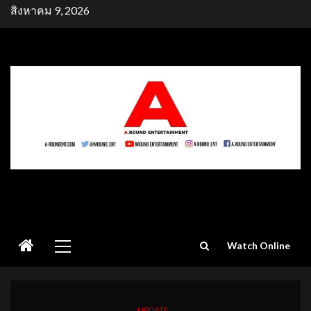
Skip
สิงหาคม 9, 2026
to
content
Primary
Watch Online
Menu
UPDATE