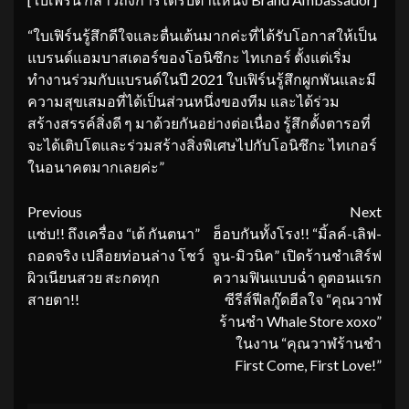
“ใบเฟิร์นรู้สึกดีใจและตื่นเต้นมากค่ะที่ได้รับโอกาสให้เป็น
แบรนด์แอมบาสเดอร์ของโอนิซึกะ ไทเกอร์ ตั้งแต่เริ่ม
ทำงานร่วมกับแบรนด์ในปี 2021 ใบเฟิร์นรู้สึกผูกพันและมี
ความสุขเสมอที่ได้เป็นส่วนหนึ่งของทีม และได้ร่วม
สร้างสรรค์สิ่งดี ๆ มาด้วยกันอย่างต่อเนื่อง รู้สึกตั้งตารอที่
จะได้เติบโตและร่วมสร้างสิ่งพิเศษไปกับโอนิซึกะ ไทเกอร์
ในอนาคตมากเลยค่ะ”
Continue
Previous
Next
แซ่บ!! ถึงเครื่อง “เต้ กันตนา”
ฮ็อบกันทั้งโรง!! “มิ้ลค์-เลิฟ-
Reading
ถอดจริง เปลือยท่อนล่าง โชว์
จูน-มิวนิค” เปิดร้านชำเสิร์ฟ
ผิวเนียนสวย สะกดทุก
ความฟินแบบฉ่ำ ดูตอนแรก
สายตา!!
ซีรีส์ฟีลกู๊ดฮีลใจ “คุณวาฬ
ร้านชำ Whale Store xoxo”
ในงาน “คุณวาฬร้านชำ
First Come, First Love!”