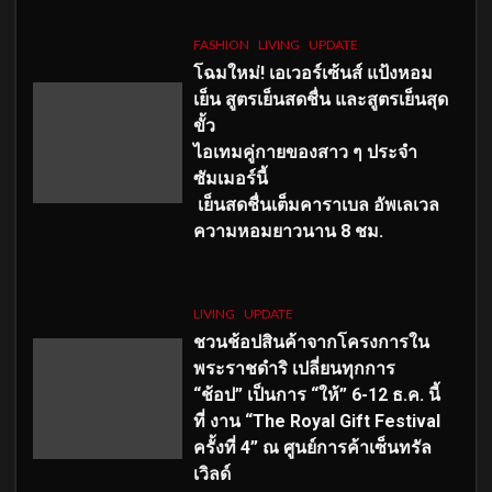
FASHION
LIVING
UPDATE
โฉมใหม่
! เอเวอร์เซ้นส์ แป้งหอม
เย็น สูตรเย็นสดชื่น และสูตรเย็นสุด
ขั้ว
ไอเทมคู่กายของสาว ๆ ประจำ
ซัมเมอร์นี้
เย็นสดชื่นเต็มคาราเบล อัพเลเวล
ความหอมยาวนาน
8
ชม.
LIVING
UPDATE
ชวนช้อปสินค้าจากโครงการใน
พระราชดำริ เปลี่ยนทุกการ
“ช้อป” เป็นการ “ให้” 6-12 ธ.ค. นี้
ที่ งาน “The Royal Gift Festival
ครั้งที่ 4” ณ ศูนย์การค้าเซ็นทรัล
เวิลด์