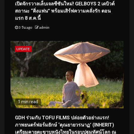
เปิดจักรวาลเล็บเจลซีซันใหม่! GELBOYS 2 เดบิวต์
สถานะ “ติ่งแฟน” พร้อมเสิร์ฟความคลั่งรัก ตอน
แรก 8 ส.ค.นี้
3 วัน ago
admin
UPDATE
1 min read
GDH ร่วมกับ TOFU FILMS ปล่อยตัวอย่างแรก!
ภาพยนตร์ฟอร์มยักษ์ ‘คุณยายวรนาฏ’ (INHERIT)
เตรียมคายตะขาบหนังไทยในรอบปฐมทัศน์โลก ณ