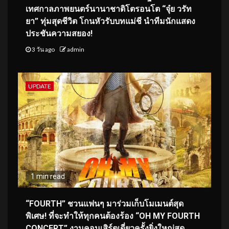
เทศกาลภาพยนตร์นานาชาติโตรอนโต “จุ๋ย วรัท
ยา” ทุ่มสุดชีวิต โกนหัวรับบทแม่ชี นำทีมนักแสดง
ประชันความสยอง!
3 วัน ago
admin
UPDATE
1 min read
“FOURTH” ชวนแฟนๆ มาร่วมเก็บโมเมนต์สุด
พิเศษ! ที่จะทำให้ทุกคนต้องร้อง “OH MY FOURTH
CONCERT” งานคอนเสิร์ตเดี่ยวครั้งยิ่งใหญ่สุด