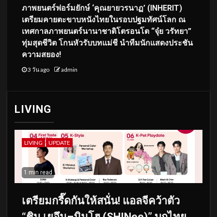
ภาพยนตร์ฟอร์มยักษ์ ‘คุณยายวรนาฏ’ (INHERIT)
เตรียมคายตะขาบหนังไทยในรอบปฐมทัศน์โลก ณ
เทศกาลภาพยนตร์นานาชาติโตรอนโต “จุ๋ย วรัทยา”
ทุ่มสุดชีวิต โกนหัวรับบทแม่ชี นำทีมนักแสดงประชัน
ความสยอง!
3 วัน ago
admin
LIVING
LIVING
UPDATE
1 min read
เตรียมกรี๊ดกันให้สนั่น! แอลจีคว้าตัว
“ชิน เยอึน–มินโฮ (SHINee)” บุกไทย