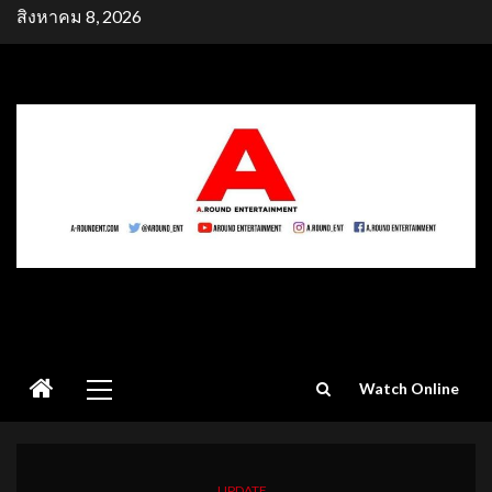
Skip
สิงหาคม 8, 2026
to
content
Primary
Watch Online
Menu
UPDATE