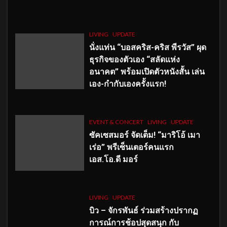
LIVING
UPDATE
นั่งแท่น “บอสคริส-คริส พีรวัส” ผุด
ธุรกิจของตัวเอง “สลัดแห่ง
อนาคต” พร้อมเปิดตัวหนังสั้น เล่น
เอง-กำกับเองครั้งแรก!
EVENT & CONCERT
LIVING
UPDATE
ซัคเซสมอร์ จัดเต็ม
!
“มาริโอ้ เมา
เร่อ” พรีเซ็นเตอร์คนแรก
เอส
.โอ.ดี มอร์
LIVING
UPDATE
บิว – จักรพันธ์ ร่วมสร้างปรากฏ
การณ์การช้อปสุดสนุก กับ