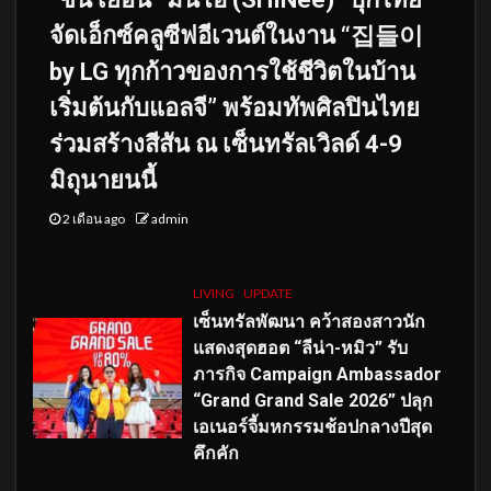
จัดเอ็กซ์คลูซีฟอีเวนต์ในงาน “집들이
by LG ทุกก้าวของการใช้ชีวิตในบ้าน
เริ่มต้นกับแอลจี” พร้อมทัพศิลปินไทย
ร่วมสร้างสีสัน ณ เซ็นทรัลเวิลด์ 4-9
มิถุนายนนี้
2 เดือน ago
admin
LIVING
UPDATE
เซ็นทรัลพัฒนา คว้าสองสาวนัก
แสดงสุดฮอต “ลีน่า-หมิว” รับ
ภารกิจ Campaign Ambassador
“Grand Grand Sale 2026” ปลุก
เอเนอร์จี้มหกรรมช้อปกลางปีสุด
คึกคัก