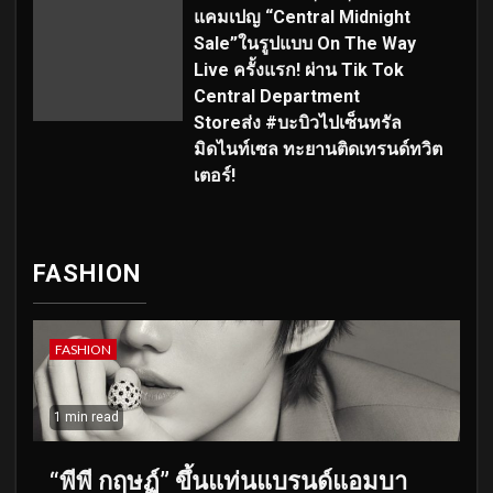
แคมเปญ “Central Midnight
Sale”ในรูปแบบ On The Way
Live ครั้งแรก! ผ่าน Tik Tok
Central Department
Storeส่ง #บะบิวไปเซ็นทรัล
มิดไนท์เซล ทะยานติดเทรนด์ทวิต
เตอร์!
FASHION
FASHION
1 min read
“พีพี กฤษฏ์” ขึ้นแท่นแบรนด์แอมบา