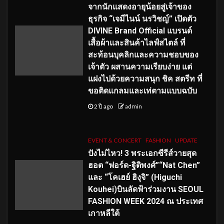
จากนักแสดงอายุน้อยสู่เจ้าของ
ธุรกิจ “เจมีไนน์ นรวิชญ์” เปิดตัว
DIVINE Brand Official แบรนด์
เสื้อผ้าและสินค้าไลฟ์สไตล์ ที่
สะท้อนบุคลิกและความชอบของ
เจ้าตัว ผสานความเรียบง่าย แต่
แฝงไปด้วยความสนุก ชิค สตรีท ที่
ขอติดแกลมและเท่ตามแบบฉบับ
2 ปี ago
admin
EVENT & CONCERT
FASHION
UPDATE
ปังไม่ไหว! 3 พระเอกซีรีส์วายสุด
ฮอต “ฟอร์ด-ฐิติพงศ์”“Nat Chen”
และ “โคเฮย์ ฮิงุจิ” (Higuchi
Kouhei)บินลัดฟ้าร่วมงาน SEOUL
FASHION WEEK 2024 ณ ประเทศ
เกาหลีใต้