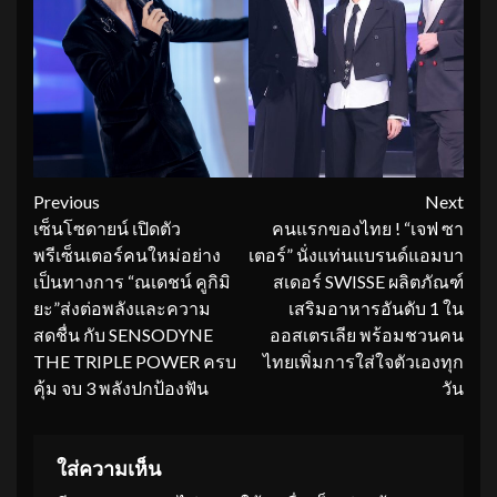
Continue
Previous
Next
เซ็นโซดายน์ เปิดตัว
คนแรกของไทย ! “เจฟ ซา
Reading
พรีเซ็นเตอร์คนใหม่อย่าง
เตอร์” นั่งแท่นแบรนด์แอมบา
เป็นทางการ “ณเดชน์ คูกิมิ
สเดอร์ SWISSE ผลิตภัณฑ์
ยะ”ส่งต่อพลังและความ
เสริมอาหารอันดับ 1 ใน
สดชื่น กับ SENSODYNE
ออสเตรเลีย พร้อมชวนคน
THE TRIPLE POWER ครบ
ไทยเพิ่มการใส่ใจตัวเองทุก
คุ้ม จบ 3 พลังปกป้องฟัน
วัน
ใส่ความเห็น