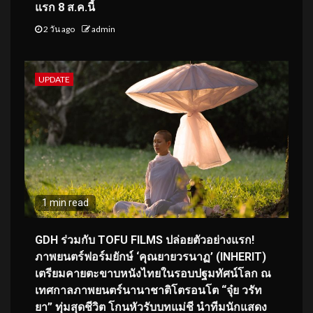
แรก 8 ส.ค.นี้
2 วัน ago
admin
UPDATE
1 min read
GDH ร่วมกับ TOFU FILMS ปล่อยตัวอย่างแรก!
ภาพยนตร์ฟอร์มยักษ์ ‘คุณยายวรนาฏ’ (INHERIT)
เตรียมคายตะขาบหนังไทยในรอบปฐมทัศน์โลก ณ
เทศกาลภาพยนตร์นานาชาติโตรอนโต “จุ๋ย วรัท
ยา” ทุ่มสุดชีวิต โกนหัวรับบทแม่ชี นำทีมนักแสดง