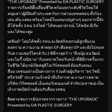
​“THE UPGRADE” Presented by DA PLASTIC SURGERY
รายการเรียลลิตี้เปลี่ยนชีวิต พร้อมยกระดับชีวิตใหม่ให้
หนุ่มสาวผู้มีฝันทั่วประเทศ กับการผ่านบททดสอบ ทั้งร้อง
เล่น เต้น แสดง พร้อมโจทย์ในแคมเปญต่างๆ นอกจากนี้ยัง
มีโค้ชทั้ง 3 คน 3 สไตล์ “โค้ชบอย ปกรณ์, โค้ชนัท มีเรีย
และโค้ชมะตูม
เตชินท์” โดยโค้ชทั้ง 3 คน จะงัดสกิลเทรนด์ลูกทีมบน
สงคราม ความงาม ฟาดทุก EP เดือดทุก EP และยังไม่หมด
กับความเซอร์ไพรส์ กับ 2 พิธีกรสุดว้าว “ดีเจนุ้ย ธนวัฒน์
และไมกี้ ปณิธาน” กับบทบาทใหม่รับหน้าที่พิธีกรครั้งแรก
ในชีวิต ได้ฤกษ์เปิดสตูดิโอเวิร์คพอยท์ ต้อนรับคณะ
สื่อมวลชนอย่างเป็นทางการ ร่วมด้วยผู้บริหาร “ดร.วิชนี
ศรีสวัสดิ์” ประธานเจ้าหน้าที่บริหารสาย งานการตลาด
บริษัท เวิร์คพอยท์ เอ็นเทอร์เทนเมนท์ จำกัด (มหาชน) เป็น
เจ้าภาพเปิดบ้านต้อนรับสื่อมวลชน
​ติดตามชมการอัปเกรดจากรายการ “THE UPGRADE”
Presented by DA PLASTIC SURGERY