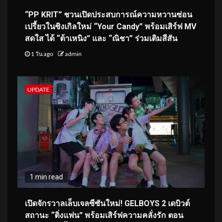
“PP KRIT” ชวนเปิดประสบการณ์ความหวานซ่อน
เปรี้ยวในซิงเกิลใหม่ “Your Candy” พร้อมเสิร์ฟ MV
สดใส ได้ “ต้าเหนิง” และ “ณิชา” ร่วมเติมสีสัน
1 วัน ago
admin
UPDATE
1 min read
เปิดจักรวาลเล็บเจลซีซันใหม่! GELBOYS 2 เดบิวต์
สถานะ “ติ่งแฟน” พร้อมเสิร์ฟความคลั่งรัก ตอน