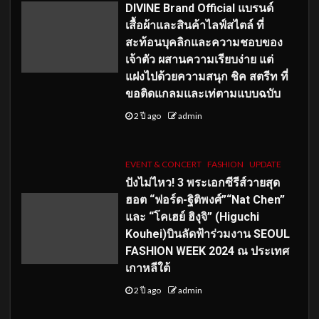
DIVINE Brand Official แบรนด์
เสื้อผ้าและสินค้าไลฟ์สไตล์ ที่
สะท้อนบุคลิกและความชอบของ
เจ้าตัว ผสานความเรียบง่าย แต่
แฝงไปด้วยความสนุก ชิค สตรีท ที่
ขอติดแกลมและเท่ตามแบบฉบับ
2 ปี ago
admin
EVENT & CONCERT
FASHION
UPDATE
ปังไม่ไหว! 3 พระเอกซีรีส์วายสุด
ฮอต “ฟอร์ด-ฐิติพงศ์”“Nat Chen”
และ “โคเฮย์ ฮิงุจิ” (Higuchi
Kouhei)บินลัดฟ้าร่วมงาน SEOUL
FASHION WEEK 2024 ณ ประเทศ
เกาหลีใต้
2 ปี ago
admin