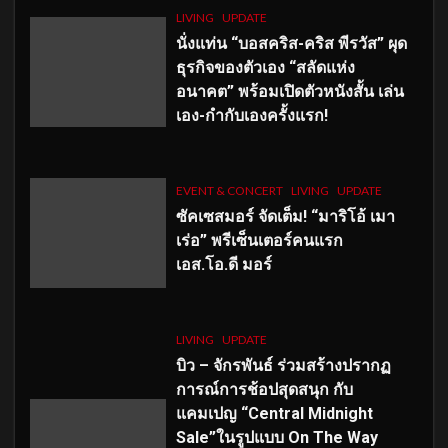
LIVING
UPDATE
นั่งแท่น “บอสคริส-คริส พีรวัส” ผุด
ธุรกิจของตัวเอง “สลัดแห่ง
อนาคต” พร้อมเปิดตัวหนังสั้น เล่น
เอง-กำกับเองครั้งแรก!
EVENT & CONCERT
LIVING
UPDATE
ซัคเซสมอร์ จัดเต็ม
!
“มาริโอ้ เมา
เร่อ” พรีเซ็นเตอร์คนแรก
เอส
.โอ.ดี มอร์
LIVING
UPDATE
บิว – จักรพันธ์ ร่วมสร้างปรากฏ
การณ์การช้อปสุดสนุก กับ
แคมเปญ “Central Midnight
Sale”ในรูปแบบ On The Way