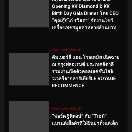
Opening KK Diamond & KK
Birth Day Gala Dinner โดย CEO
“คุณกุ๊กไก่ รวิสรา” จัดงานโชว์
เครื่องเพชรมูลค่าหลายล้านบาท
FASHION
UPDATE
คิมเบอร์ลี่ แอน โวลเทมัส เฉิดฉาย
ณ กรุงฟลอเรนซ์ ประเทศอิตาลี
ร่วมงานเปิดตัวคอลเลคชั่นไฮจิ
วเวลรีจากคาร์เทียร์LE VOYAGE
RECOMMENCÉ
FASHION
UPDATE
“ฟอร์ด ฐิติพงษ์” กับ “Trofi”
แบรนด์เสื้อผ้าที่ใฝ่ฝันมาตั้งแต่เด็ก