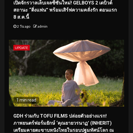
เปิดจักรวาลเล็บเจลซีซันใหม่! GELBOYS 2 เดบิวต์
สถานะ “ติ่งแฟน” พร้อมเสิร์ฟความคลั่งรัก ตอนแรก
8 ส.ค.นี้
2 วัน ago
admin
UPDATE
1 min read
GDH ร่วมกับ TOFU FILMS ปล่อยตัวอย่างแรก!
ภาพยนตร์ฟอร์มยักษ์ ‘คุณยายวรนาฏ’ (INHERIT)
เตรียมคายตะขาบหนังไทยในรอบปฐมทัศน์โลก ณ