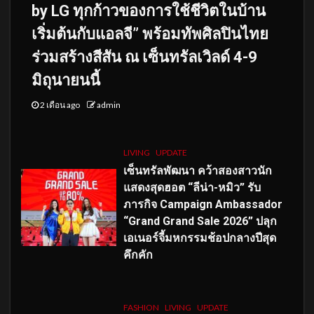
by LG ทุกก้าวของการใช้ชีวิตในบ้าน
เริ่มต้นกับแอลจี” พร้อมทัพศิลปินไทย
ร่วมสร้างสีสัน ณ เซ็นทรัลเวิลด์ 4-9
มิถุนายนนี้
2 เดือน ago
admin
LIVING
UPDATE
เซ็นทรัลพัฒนา คว้าสองสาวนัก
แสดงสุดฮอต “ลีน่า-หมิว” รับ
ภารกิจ Campaign Ambassador
“Grand Grand Sale 2026” ปลุก
เอเนอร์จี้มหกรรมช้อปกลางปีสุด
คึกคัก
FASHION
LIVING
UPDATE