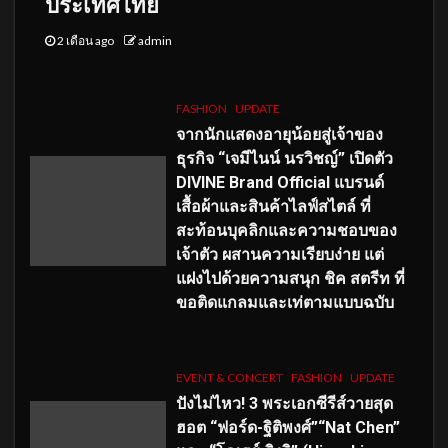
ประเทศไทย
2 เดือน ago
admin
FASHION
UPDATE
จากนักแสดงอายุน้อยสู่เจ้าของ
ธุรกิจ “เจมีไนน์ นรวิชญ์” เปิดตัว
DIVINE Brand Official แบรนด์
เสื้อผ้าและสินค้าไลฟ์สไตล์ ที่
สะท้อนบุคลิกและความชอบของ
เจ้าตัว ผสานความเรียบง่าย แต่
แฝงไปด้วยความสนุก ชิค สตรีท ที่
ขอติดแกลมและเท่ตามแบบฉบับ
EVENT & CONCERT
FASHION
UPDATE
ปังไม่ไหว! 3 พระเอกซีรีส์วายสุด
ฮอต “ฟอร์ด-ฐิติพงศ์”“Nat Chen”