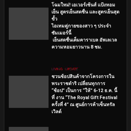
โฉมใหม่
! เอเวอร์เซ้นส์ แป้งหอม
เย็น สูตรเย็นสดชื่น และสูตรเย็นสุด
ขั้ว
ไอเทมคู่กายของสาว ๆ ประจำ
ซัมเมอร์นี้
เย็นสดชื่นเต็มคาราเบล อัพเลเวล
ความหอมยาวนาน
8
ชม.
LIVING
UPDATE
ชวนช้อปสินค้าจากโครงการใน
พระราชดำริ เปลี่ยนทุกการ
“ช้อป” เป็นการ “ให้” 6-12 ธ.ค. นี้
ที่ งาน “The Royal Gift Festival
ครั้งที่ 4” ณ ศูนย์การค้าเซ็นทรัล
เวิลด์