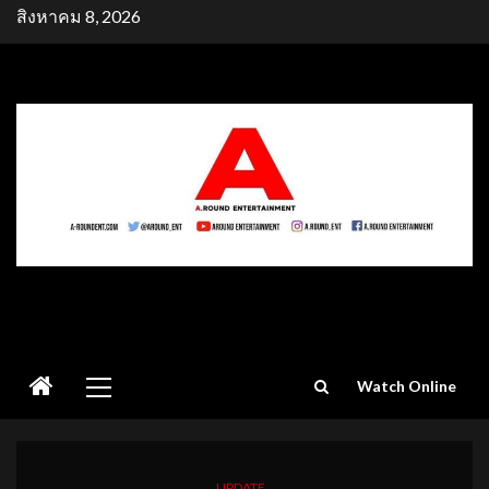
Skip
สิงหาคม 8, 2026
to
content
Primary
Watch Online
Menu
UPDATE