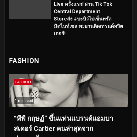
Live ครั้งแรก! ผ่าน Tik Tok
Central Department
Storeส่ง #บะบิวไปเซ็นทรัล
มิดไนท์เซล ทะยานติดเทรนด์ทวิต
เตอร์!
FASHION
FASHION
1 min read
“พีพี กฤษฏ์” ขึ้นแท่นแบรนด์แอมบา
สเดอร์ Cartier คนล่าสุดจาก