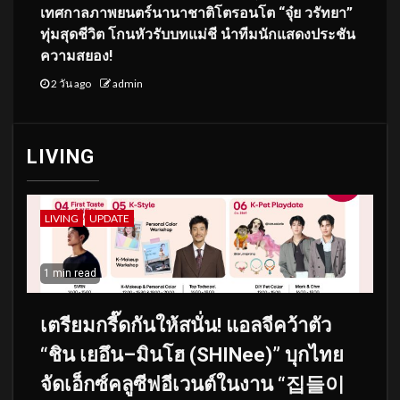
เทศกาลภาพยนตร์นานาชาติโตรอนโต “จุ๋ย วรัทยา”
ทุ่มสุดชีวิต โกนหัวรับบทแม่ชี นำทีมนักแสดงประชัน
ความสยอง!
2 วัน ago
admin
LIVING
LIVING
UPDATE
1 min read
เตรียมกรี๊ดกันให้สนั่น! แอลจีคว้าตัว
“ชิน เยอึน–มินโฮ (SHINee)” บุกไทย
จัดเอ็กซ์คลูซีฟอีเวนต์ในงาน “집들이