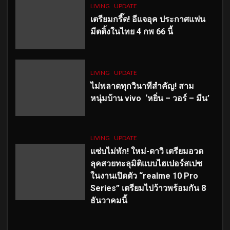
LIVING
UPDATE
เตรียมกรี๊ด! อีแจอุค ประกาศแฟน
มีตติ้งในไทย 4 กพ 66 นี้
LIVING
UPDATE
ไม่พลาดทุกวินาทีสำคัญ
! สาม
หนุ่มบ้าน vivo ‘หยิ่น – วอร์ – มีน’
LIVING
UPDATE
แซ่บไม่พัก! ใหม่-ดาวิ เตรียมอวด
ลุคสวยทะลุมิติแบบไฮเปอร์สเปซ
ในงานเปิดตัว “realme 10 Pro
Series” เตรียมไปว้าวพร้อมกัน 8
ธันวาคมนี้