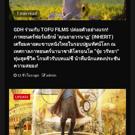
1 min read
GDH ร่วมกับ TOFU FILMS ปล่อยตัวอย่างแรก!
ภาพยนตร์ฟอร์มยักษ์ ‘คุณยายวรนาฏ’ (INHERIT)
เตรียมคายตะขาบหนังไทยในรอบปฐมทัศน์โลก ณ
เทศกาลภาพยนตร์นานาชาติโตรอนโต “จุ๋ย วรัทยา”
ทุ่มสุดชีวิต โกนหัวรับบทแม่ชี นำทีมนักแสดงประชัน
ความสยอง!
12 ชั่วโมง ago
admin
UPDATE