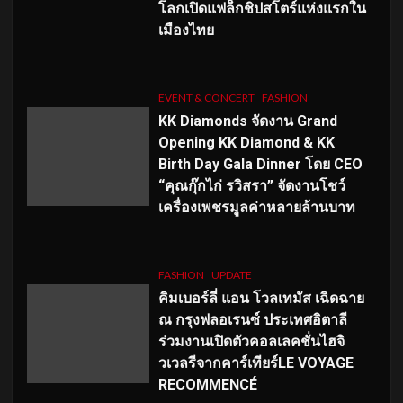
โลกเปิดแฟล็กชิปสโตร์แห่งแรกใน
เมืองไทย
EVENT & CONCERT
FASHION
KK Diamonds จัดงาน Grand
Opening KK Diamond & KK
Birth Day Gala Dinner โดย CEO
“คุณกุ๊กไก่ รวิสรา” จัดงานโชว์
เครื่องเพชรมูลค่าหลายล้านบาท
FASHION
UPDATE
คิมเบอร์ลี่ แอน โวลเทมัส เฉิดฉาย
ณ กรุงฟลอเรนซ์ ประเทศอิตาลี
ร่วมงานเปิดตัวคอลเลคชั่นไฮจิ
วเวลรีจากคาร์เทียร์LE VOYAGE
RECOMMENCÉ