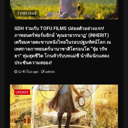
1 min read
GDH ร่วมกับ TOFU FILMS ปล่อยตัวอย่างแรก!
ภาพยนตร์ฟอร์มยักษ์ ‘คุณยายวรนาฏ’ (INHERIT)
เตรียมคายตะขาบหนังไทยในรอบปฐมทัศน์โลก ณ
เทศกาลภาพยนตร์นานาชาติโตรอนโต “จุ๋ย วรัท
ยา” ทุ่มสุดชีวิต โกนหัวรับบทแม่ชี นำทีมนักแสดง
ประชันความสยอง!
12 ชั่วโมง ago
admin
UPDATE