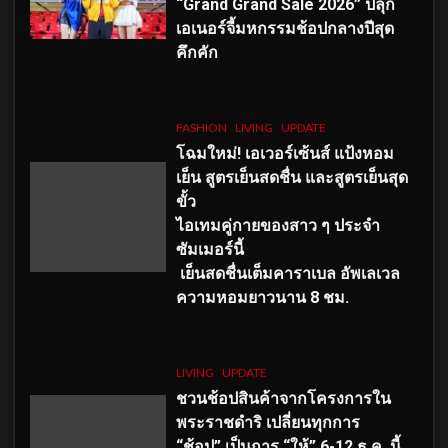
“Grand Grand Sale 2026” ปลุก
เอเนอร์จี้มหกรรมช้อปกลางปีสุด
คึกคัก
FASHION
LIVING
UPDATE
โฉมใหม่
! เอเวอร์เซ้นส์ แป้งหอม
เย็น สูตรเย็นสดชื่น และสูตรเย็นสุด
ขั้ว
ไอเทมคู่กายของสาว ๆ ประจำ
ซัมเมอร์นี้
เย็นสดชื่นเต็มคาราเบล อัพเลเวล
ความหอมยาวนาน
8
ชม.
LIVING
UPDATE
ชวนช้อปสินค้าจากโครงการใน
พระราชดำริ เปลี่ยนทุกการ
“ช้อป” เป็นการ “ให้” 6-12 ธ.ค. นี้