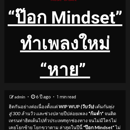
“ป๊อก
Mindset”
ทำเพลงใหม่
“หาย”
6 ปี ago
admin
1 min read
ฮิตกันอย่างต่อเนื่องตั้งแต่
WIP WUP
(วิบวับ)
เต้นกันพุ่ง
สู่
300 ล้านวิว และ
ช่วงปลายปีปล่อยเพลง
“ก้มต่ำ”
จนติด
เทรนท่าฮิตเต้นไปทั่วประเทศทุกช่องทาง จนไม่มีใครไม่
เคยโยกซ้าย โยกขวาตาม ล่าสุดในปีนี้
“ป๊อก
Mindset”
ไม่