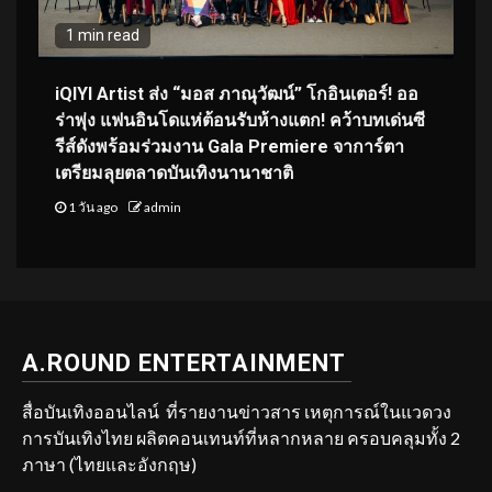
1 min read
iQIYI Artist ส่ง “มอส ภาณุวัฒน์” โกอินเตอร์! ออ
ร่าพุ่ง แฟนอินโดแห่ต้อนรับห้างแตก! คว้าบทเด่นซี
รีส์ดังพร้อมร่วมงาน Gala Premiere จาการ์ตา
เตรียมลุยตลาดบันเทิงนานาชาติ
1 วัน ago
admin
A.ROUND ENTERTAINMENT
สื่อบันเทิงออนไลน์ ที่รายงานข่าวสาร เหตุการณ์ในแวดวง
การบันเทิงไทย ผลิตคอนเทนท์ที่หลากหลาย ครอบคลุมทั้ง 2
ภาษา (ไทยและอังกฤษ)