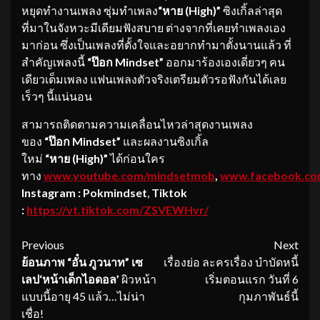
หยุดทำงานเพลง ซุ่มทำเพลง
“หาย
(
High)”
ซิงเกิ้ลล่าสุด
ที่มาในจังหวะมีเดียมฟังสบาย ต่างจากที่เคยทำเพลงเอง
มาก่อน ซึ่งเป็นเพลงที่ตั้งใจและอยากทำมาตั้งนานแล้ว ที่
สำคัญเพลงนี้
“ป๊อก
Mindset”
ออกมาร้องเองเดี่ยวๆ คน
เดียวเต็มเพลง แฟนเพลงตัวจริงเตรียมตัวรอฟังกันได้เลย
เร็วๆ นี้แน่นอน
สามารถติดตามความเคลื่อนไหวล่าสุดงานเพลง
ของ
“ป๊อก Mindset”
และผลงานซิงเกิ้ล
ใหม่
“หาย (High)”
ได้ก่อนใคร
ทาง
www.youtube.com/mindsetmob
,
www.facebook.co
Instagram : Pokmindset
,
Tiktok
:
https://vt.tiktok.com/ZSVEWHvr/
Continue
Previous
Next
ย้อนภาพ
“อั๋น ภูวนาท” เซ
เรื่องย่อ ละครเรื่อง บำบัดหนี้
Reading
เลป‘หน้าเด็กไอดอล’
ผิวหน้า
เริ่มตอนแรก วันที่ 6
แบบนี้อายุ 45 แล้ว…ไม่น่า
กุมภาพันธ์นี้
เชื่อ!