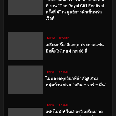
ที่ งาน “The Royal Gift Festival
ครั้งที่ 4” ณ ศูนย์การค้าเซ็นทรัล
เวิลด์
LIVING
UPDATE
เตรียมกรี๊ด! อีแจอุค ประกาศแฟน
มีตติ้งในไทย 4 กพ 66 นี้
LIVING
UPDATE
ไม่พลาดทุกวินาทีสำคัญ
! สาม
หนุ่มบ้าน vivo ‘หยิ่น – วอร์ – มีน’
LIVING
UPDATE
แซ่บไม่พัก! ใหม่-ดาวิ เตรียมอวด