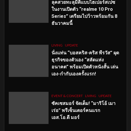
ลุคสวยทะลุมิติแบบไฮเปอร์สเปซ
ในงานเปิดตัว “realme 10 Pro
Series” เตรียมไปว้าวพร้อมกัน 8
ธันวาคมนี้
LIVING
UPDATE
นั่งแท่น “บอสคริส-คริส พีรวัส” ผุด
ธุรกิจของตัวเอง “สลัดแห่ง
อนาคต” พร้อมเปิดตัวหนังสั้น เล่น
เอง-กำกับเองครั้งแรก!
EVENT & CONCERT
LIVING
UPDATE
ซัคเซสมอร์ จัดเต็ม
!
“มาริโอ้ เมา
เร่อ” พรีเซ็นเตอร์คนแรก
เอส
.โอ.ดี มอร์