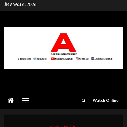
Skip
สิงหาคม 6, 2026
to
content
Primary
Watch Online
Menu
MUSIC
UPDATE