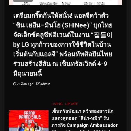
เตรียมกรี๊ดกันให้สนั่น! แอลจีคว้าตัว
“ชิน เยอึน–มินโฮ (SHINee)” บุกไทย
จัดเอ็กซ์คลูซีฟอีเวนต์ในงาน “집들이
by LG ทุกก้าวของการใช้ชีวิตในบ้าน
เริ่มต้นกับแอลจี” พร้อมทัพศิลปินไทย
ร่วมสร้างสีสัน ณ เซ็นทรัลเวิลด์ 4-9
มิถุนายนนี้
2 เดือน ago
admin
LIVING
UPDATE
เซ็นทรัลพัฒนา คว้าสองสาวนัก
แสดงสุดฮอต “ลีน่า-หมิว” รับ
ภารกิจ Campaign Ambassador