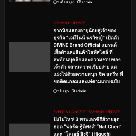
2 เดือน ago
admin
FASHION
UPDATE
จากนักแสดงอายุน้อยสู่เจ้าของ
ธุรกิจ “เจมีไนน์ นรวิชญ์” เปิดตัว
DIVINE Brand Official แบรนด์
เสื้อผ้าและสินค้าไลฟ์สไตล์ ที่
สะท้อนบุคลิกและความชอบของ
เจ้าตัว ผสานความเรียบง่าย แต่
แฝงไปด้วยความสนุก ชิค สตรีท ที่
ขอติดแกลมและเท่ตามแบบฉบับ
2 ปี ago
admin
EVENT & CONCERT
FASHION
UPDATE
ปังไม่ไหว! 3 พระเอกซีรีส์วายสุด
ฮอต “ฟอร์ด-ฐิติพงศ์”“Nat Chen”
และ “โคเฮย์ ฮิงุจิ” (Higuchi