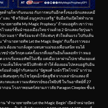
สุดท้ายก็หากันจนเจอ กับการพบกันอีกครั้งของนักแสดงเคมี
ิหค” และ “ซี ทวินันท์ อนุกูลประเสริฐ” จับมือกันเปิดไพ่ทำนาย
“ทำนายทายทัพ My Magic Prophecy” ถ้าหมอดูทัก เขาว่าจะ
ไวเดอร์ชั้นนำของเมืองไทย ร่วมด้วย 2 นักแสดงวัยรุ่นมา
ะทีปภวเมธา” ที่พร้อมจะทำให้แฟนๆ หัวใจเต้นแรง ไปกับเส้น
 “ทำนายทายทัพ Let the Magic Begin” กับเรื่องราวของ
ตรแม่น ต้องมาแกล้งดูดวงตบตาแม่ของเพื่อนสนิท จนได้
อเวชบําบัดวิกฤต แค่ครั้งแรกที่เจอกันอินก็เผลอทักว่า หมอ
 แรกเริ่มหมอทัพก็ไม่เชื่อ แต่เมื่อเวลาผ่านไปเขาดันเจอแต่
ามเห็นให้เขาหนีไปสักพัก ทำให้ ต้องยอมไปหลบอยู่กับอิน
ร้อมด้วยผู้กำกับคนเก่ง “นัฐพงศ์ วงษ์กวีไพโรจน์” มาร่วม
ะพิเศษสุดๆ กับโชว์สุดเอ็กซ์คลูซีฟ จากเหล่านักแสดง ที่
ะกดและความมหัศจรรย์ของไพ่ยิปซี ในวันอาทิตย์ที่ 27
รากอน โรงภาพยนตร์สยามภาวลัย Paragon Cineplex ชั้น 6
งาน “ทำนายทายทัพ Let the Magic Begin” เปิดจำหน่ายบัตร