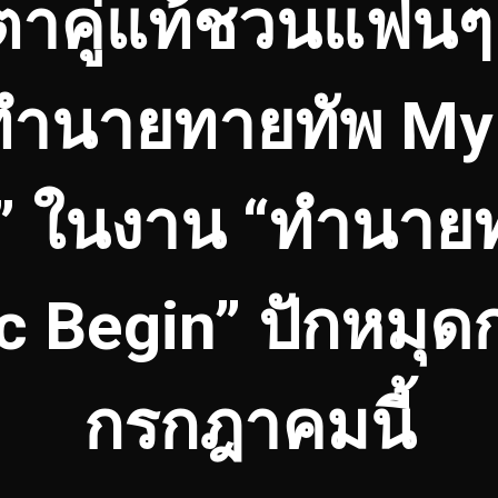
ตาคู่แท้ชวนแฟนๆ
 “ทำนายทายทัพ M
” ในงาน “ทำนายท
c Begin” ปักหมุด
กรกฎาคมนี้