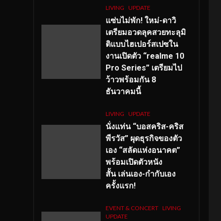
LIVING
UPDATE
แซ่บไม่พัก! ใหม่-ดาวิ
เตรียมอวดลุคสวยทะลุมิ
ติแบบไฮเปอร์สเปซใน
งานเปิดตัว “realme 10
Pro Series” เตรียมไป
ว้าวพร้อมกัน 8
ธันวาคมนี้
LIVING
UPDATE
นั่งแท่น “บอสคริส-คริส
พีรวัส” ผุดธุรกิจของตัว
เอง “สลัดแห่งอนาคต”
พร้อมเปิดตัวหนัง
สั้น เล่นเอง-กำกับเอง
ครั้งแรก!
EVENT & CONCERT
LIVING
UPDATE