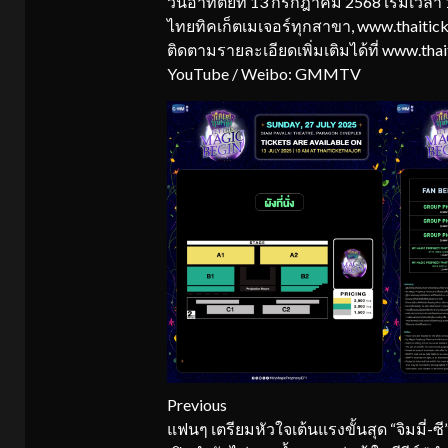
วันอาทิตย์ที่ 13 กรกฎาคม 2568 เริ่มเวลา 1
ไทยทิคเก็ตเมเจอร์ทุกสาขา, www.thaitic
ติดตามรายละเอียดเพิ่มเติมได้ที่ www.tha
YouTube / Weibo: GMMTV
Continue
Previous
แฟนๆ เตรียมหัวใจเต้นแรงขั้นสุด “จิมมี่-ซี”
Reading