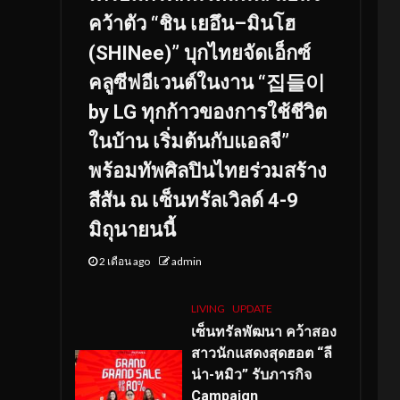
คว้าตัว “ชิน เยอึน–มินโฮ
(SHINee)” บุกไทยจัดเอ็กซ์
คลูซีฟอีเวนต์ในงาน “집들이
by LG ทุกก้าวของการใช้ชีวิต
ในบ้าน เริ่มต้นกับแอลจี”
พร้อมทัพศิลปินไทยร่วมสร้าง
สีสัน ณ เซ็นทรัลเวิลด์ 4-9
มิถุนายนนี้
2 เดือน ago
admin
LIVING
UPDATE
เซ็นทรัลพัฒนา คว้าสอง
สาวนักแสดงสุดฮอต “ลี
น่า-หมิว” รับภารกิจ
Campaign