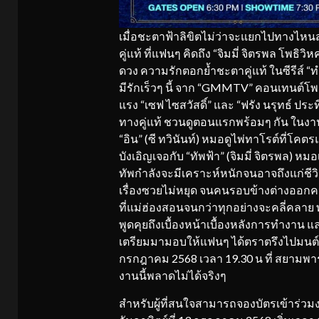
​เมื่อชะตาฟ้าลิขิตไม่ว่าจะแยกไปทางไหน
คู่แท้ ที่แฟนๆ คิดถึง “จิมมี่ จิตรพล โพธิว
ดวง ความรักตอกย้ำชะตาคู่แท้ ในซีรีส์ 
มีรักเร็วๆ นี้ จาก “GMMTV” คอนเทนต์โพร
แรง “เซฟ ไซสวัสดิ์” และ “ฟรัง นรุทธ์ ปร
ทางคู่แท้ ชวนดูตอนแรกพร้อมๆ กัน ในงาน
“อิน” (ซี ทวินันท์) หมอดูไพ่ทาโรต์ที่โค
บังเอิญเจอกับ “ทัพฟ้า” (จิมมี่ จิตรพล) หม
ทัพกำลังจะมีเคราะห์หนักจนอาจถึงแก่ชีวิต
เรื่องซวยไม่หยุด จนคนรอบข้างต่างออกคว
ที่แม่ฮ่องสอนจนกว่าทุกอย่างจะคลี่คลาย พ
พูดคุยถึงเบื้องหน้าเบื้องหลังการทำงาน แล
เตรียมมามอบให้แฟนๆ ได้ตราตรึงไปมนต์ส
กรกฎาคม 2568 เวลา 19.30 น ที่ สยามพา
งานนี้พลาดไม่ได้จริงๆ
​สำหรับผู้ที่สนใจสามารถจองบัตรเข้าร่วม