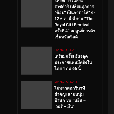
โครงการในพระ
ราชดำริ เปลี่ยนทุกการ
“ช้อป” เป็นการ “ให้” 6-
12 ธ.ค. นี้ ที่ งาน “The
Royal Gift Festival
ครั้งที่ 4” ณ ศูนย์การค้า
เซ็นทรัลเวิลด์
LIVING
UPDATE
เตรียมกรี๊ด! อีแจอุค
ประกาศแฟนมีตติ้งใน
ไทย 4 กพ 66 นี้
LIVING
UPDATE
ไม่พลาดทุกวินาที
สำคัญ
! สามหนุ่ม
บ้าน vivo ‘หยิ่น –
วอร์ – มีน’