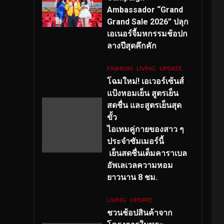
Ambassador “Grand
Grand Sale 2026” ปลุก
เอเนอร์จี้มหกรรมช้อปก
ลางปีสุดคึกคัก
FASHION
LIVING
UPDATE
โฉมใหม่
! เอเวอร์เซ้นส์
แป้งหอมเย็น สูตรเย็น
สดชื่น และสูตรเย็นสุด
ขั้ว
ไอเทมคู่กายของสาว ๆ
ประจำซัมเมอร์นี้
เย็นสดชื่นเต็มคาราเบล
อัพเลเวลความหอม
ยาวนาน
8
ชม.
LIVING
UPDATE
ชวนช้อปสินค้าจาก