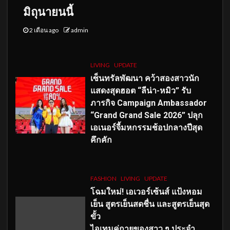
มิถุนายนนี้
2 เดือน ago
admin
LIVING
UPDATE
เซ็นทรัลพัฒนา คว้าสองสาวนัก
แสดงสุดฮอต “ลีน่า-หมิว” รับ
ภารกิจ Campaign Ambassador
“Grand Grand Sale 2026” ปลุก
เอเนอร์จี้มหกรรมช้อปกลางปีสุด
คึกคัก
FASHION
LIVING
UPDATE
โฉมใหม่
! เอเวอร์เซ้นส์ แป้งหอม
เย็น สูตรเย็นสดชื่น และสูตรเย็นสุด
ขั้ว
ไอเทมคู่กายของสาว ๆ ประจำ