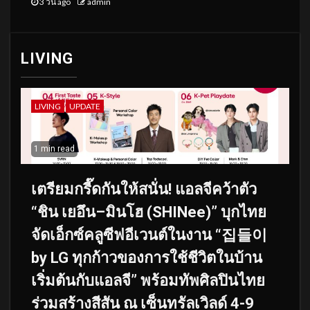
3 วัน ago
admin
LIVING
LIVING
UPDATE
1 min read
เตรียมกรี๊ดกันให้สนั่น! แอลจีคว้าตัว
“ชิน เยอึน–มินโฮ (SHINee)” บุกไทย
จัดเอ็กซ์คลูซีฟอีเวนต์ในงาน “집들이
by LG ทุกก้าวของการใช้ชีวิตในบ้าน
เริ่มต้นกับแอลจี” พร้อมทัพศิลปินไทย
ร่วมสร้างสีสัน ณ เซ็นทรัลเวิลด์ 4-9