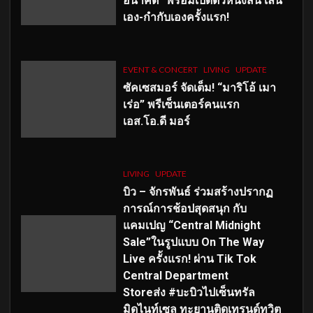
อนาคต” พร้อมเปิดตัวหนังสั้น เล่น
เอง-กำกับเองครั้งแรก!
EVENT & CONCERT
LIVING
UPDATE
ซัคเซสมอร์ จัดเต็ม
!
“มาริโอ้ เมา
เร่อ” พรีเซ็นเตอร์คนแรก
เอส
.โอ.ดี มอร์
LIVING
UPDATE
บิว – จักรพันธ์ ร่วมสร้างปรากฏ
การณ์การช้อปสุดสนุก กับ
แคมเปญ “Central Midnight
Sale”ในรูปแบบ On The Way
Live ครั้งแรก! ผ่าน Tik Tok
Central Department
Storeส่ง #บะบิวไปเซ็นทรัล
มิดไนท์เซล ทะยานติดเทรนด์ทวิต