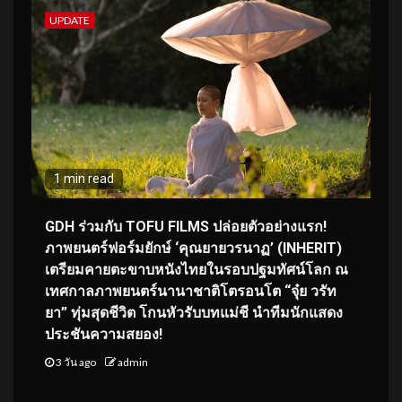
UPDATE
1 min read
GDH ร่วมกับ TOFU FILMS ปล่อยตัวอย่างแรก!
ภาพยนตร์ฟอร์มยักษ์ ‘คุณยายวรนาฏ’ (INHERIT)
เตรียมคายตะขาบหนังไทยในรอบปฐมทัศน์โลก ณ
เทศกาลภาพยนตร์นานาชาติโตรอนโต “จุ๋ย วรัท
ยา” ทุ่มสุดชีวิต โกนหัวรับบทแม่ชี นำทีมนักแสดง
ประชันความสยอง!
3 วัน ago
admin