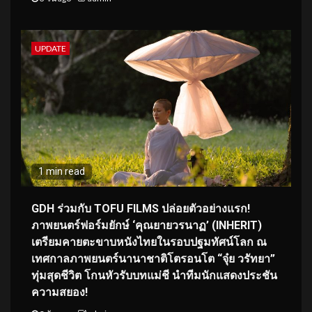
UPDATE
1 min read
GDH ร่วมกับ TOFU FILMS ปล่อยตัวอย่างแรก!
ภาพยนตร์ฟอร์มยักษ์ ‘คุณยายวรนาฏ’ (INHERIT)
เตรียมคายตะขาบหนังไทยในรอบปฐมทัศน์โลก ณ
เทศกาลภาพยนตร์นานาชาติโตรอนโต “จุ๋ย วรัทยา”
ทุ่มสุดชีวิต โกนหัวรับบทแม่ชี นำทีมนักแสดงประชัน
ความสยอง!