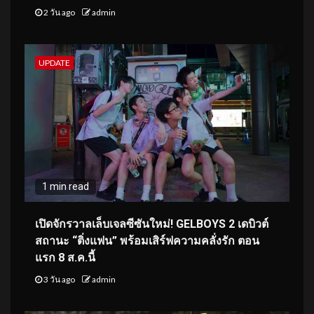
2 วัน ago
admin
UPDATE
1 min read
เปิดจักรวาลเล็บเจลซีซันใหม่! GELBOYS 2 เดบิวต์
สถานะ “ติ่งแฟน” พร้อมเสิร์ฟความคลั่งรัก ตอน
แรก 8 ส.ค.นี้
3 วัน ago
admin