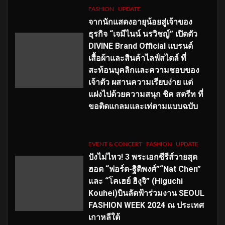
FASHION
UPDATE
จากนักแสดงอายุน้อยสู่เจ้าของ
ธุรกิจ “เจมีไนน์ นรวิชญ์” เปิดตัว
DIVINE Brand Official แบรนด์
เสื้อผ้าและสินค้าไลฟ์สไตล์ ที่
สะท้อนบุคลิกและความชอบของ
เจ้าตัว ผสานความเรียบง่าย แต่
แฝงไปด้วยความสนุก ชิค สตรีท ที่
ขอติดแกลมและเท่ตามแบบฉบับ
EVENT & CONCERT
FASHION
UPDATE
ปังไม่ไหว! 3 พระเอกซีรีส์วายสุด
ฮอต “ฟอร์ด-ฐิติพงศ์”“Nat Chen”
และ “โคเฮย์ ฮิงุจิ” (Higuchi
Kouhei)บินลัดฟ้าร่วมงาน SEOUL
FASHION WEEK 2024 ณ ประเทศ
เกาหลีใต้