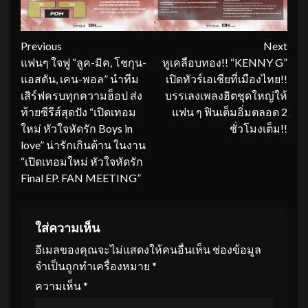
Continue
Previous
Next
แฟนๆ ใจฟู “ลูค-มิค, โชกุน-
หูเคลือบทอง!! “KENNY G”
Reading
แอสตัน, เคน-พอล” นำทีม
เปิดทัวร์เอเชียที่เมืองไทย!!
เสิร์ฟครบทุกความฮ็อป ส่ง
บรรเลงเพลงฮิตชุดใหญ่ให้
ท้ายซีรีส์สุดปัง “เปิดเทอม
แฟน ๆ ฟินเต็มอิ่มตลอด 2
ใหม่ หัวใจหัดรัก Boys in
ชั่วโมงเต็ม!!
love” น่ารักเกินต้าน ในงาน
“เปิดเทอมใหม่ หัวใจหัดรัก
Final EP. FAN MEETING”
ใส่ความเห็น
อีเมลของคุณจะไม่แสดงให้คนอื่นเห็น
ช่องข้อมูล
จำเป็นถูกทำเครื่องหมาย
*
ความเห็น
*