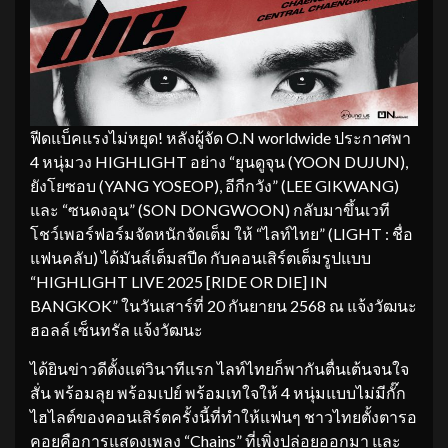
ฟีดแบ็คแรงไม่หยุด! หลังผู้จัด O.N worldwide ประกาศพา
4 หนุ่มวง HIGHLIGHT อย่าง “ยุนดูจุน (YOON DUJUN),
ยังโยซอบ (YANG YOSEOP), อีกีกวัง” (LEE GIKWANG)
และ “ซนดงอุน” (SON DONGWOON) กลับมาขึ้นเวที
โชว์เพอร์ฟอร์มจัดหนักจัดเต็ม ให้ “ไลท์ไทย” (LIGHT : ชื่อ
แฟนคลับ) ได้มันส์เต็มสปีด กับคอนเสิร์ตเต็มรูปแบบ
“HIGHLIGHT LIVE 2025 [RIDE OR DIE] IN
BANGKOK” ในวันเสาร์ที่ 20 กันยายน 2568 ณ แจ้งวัฒนะ
ฮอลล์ เซ็นทรัล แจ้งวัฒนะ
ได้ยินข่าวดีตั้งแต่วินาทีแรก ไลท์ไทยก็พากันตื่นเต้นจนใจ
สั่น พร้อมลุย พร้อมเปย์ พร้อมเทใจให้ 4 หนุ่มแบบไม่มีกั๊ก
ไฮไลต์ของคอนเสิร์ตครั้งนี้ที่ทำให้แฟนๆ ชาวไทยตั้งตารอ
คอยคือการแสดงเพลง “Chains” ที่เพิ่งปล่อยออกมา และ