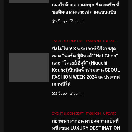
แฝงไปด้วยความสนุก ชิค สตรีท ที่
ขอติดแกลมและเท่ตามแบบฉบับ
2 ปี ago
admin
EVENT & CONCERT
FASHION
UPDATE
ปังไม่ไหว! 3 พระเอกซีรีส์วายสุด
ฮอต “ฟอร์ด-ฐิติพงศ์”“Nat Chen”
และ “โคเฮย์ ฮิงุจิ” (Higuchi
Kouhei)บินลัดฟ้าร่วมงาน SEOUL
FASHION WEEK 2024 ณ ประเทศ
เกาหลีใต้
2 ปี ago
admin
EVENT & CONCERT
FASHION
UPDATE
สยามพารากอน ครองความเป็นที่
หนึ่งของ LUXURY DESTINATION