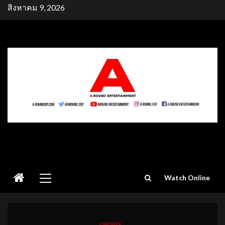
Skip
สิงหาคม 9, 2026
to
content
Primary
Watch Online
Menu
UPDATE