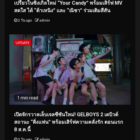
เปรี้ยวในซิงเกิลใหม่ “Your Candy” พร้อมเสิร์ฟ MV
สดใส ได้ “ต้าเหนิง” และ “ณิชา” ร่วมเติมสีสัน
2 วัน ago
admin
UPDATE
1 min read
เปิดจักรวาลเล็บเจลซีซันใหม่! GELBOYS 2 เดบิวต์
สถานะ “ติ่งแฟน” พร้อมเสิร์ฟความคลั่งรัก ตอนแรก
8 ส.ค.นี้
3 วัน ago
admin