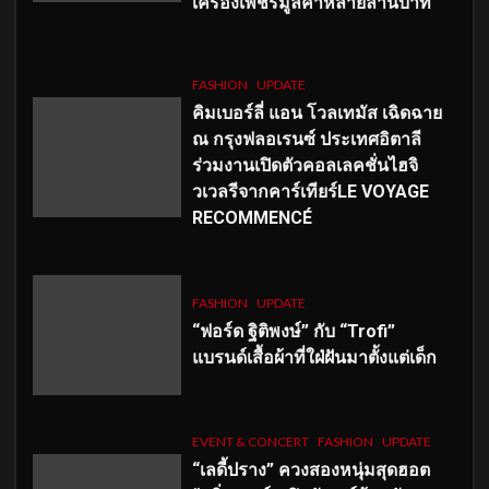
เครื่องเพชรมูลค่าหลายล้านบาท
FASHION
UPDATE
คิมเบอร์ลี่ แอน โวลเทมัส เฉิดฉาย
ณ กรุงฟลอเรนซ์ ประเทศอิตาลี
ร่วมงานเปิดตัวคอลเลคชั่นไฮจิ
วเวลรีจากคาร์เทียร์LE VOYAGE
RECOMMENCÉ
FASHION
UPDATE
“ฟอร์ด ฐิติพงษ์” กับ “Trofi”
แบรนด์เสื้อผ้าที่ใฝ่ฝันมาตั้งแต่เด็ก
EVENT & CONCERT
FASHION
UPDATE
“เลดี้ปราง” ควงสองหนุ่มสุดฮอต