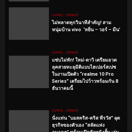
LIVING
UPDATE
ไม่พลาดทุกวินาทีสำคัญ
! สาม
หนุ่มบ้าน vivo ‘หยิ่น – วอร์ – มีน’
LIVING
UPDATE
แซ่บไม่พัก! ใหม่-ดาวิ เตรียมอวด
ลุคสวยทะลุมิติแบบไฮเปอร์สเปซ
ในงานเปิดตัว “realme 10 Pro
Series” เตรียมไปว้าวพร้อมกัน 8
ธันวาคมนี้
LIVING
UPDATE
นั่งแท่น “บอสคริส-คริส พีรวัส” ผุด
ธุรกิจของตัวเอง “สลัดแห่ง