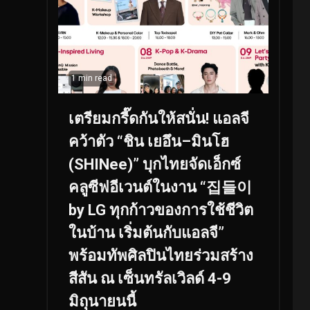
1 min read
เตรียมกรี๊ดกันให้สนั่น! แอลจี
คว้าตัว “ชิน เยอึน–มินโฮ
(SHINee)” บุกไทยจัดเอ็กซ์
คลูซีฟอีเวนต์ในงาน “집들이
by LG ทุกก้าวของการใช้ชีวิต
ในบ้าน เริ่มต้นกับแอลจี”
พร้อมทัพศิลปินไทยร่วมสร้าง
สีสัน ณ เซ็นทรัลเวิลด์ 4-9
มิถุนายนนี้