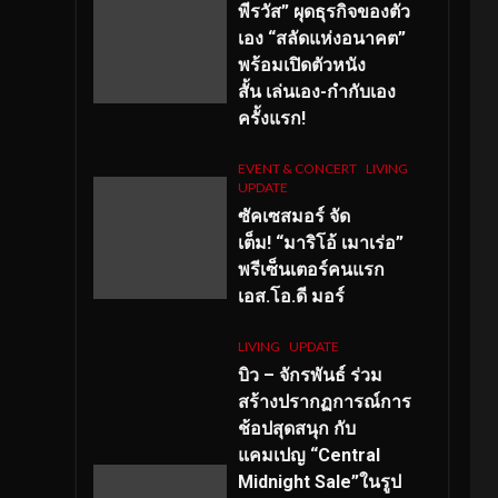
พีรวัส” ผุดธุรกิจของตัว
เอง “สลัดแห่งอนาคต”
พร้อมเปิดตัวหนัง
สั้น เล่นเอง-กำกับเอง
ครั้งแรก!
EVENT & CONCERT
LIVING
UPDATE
ซัคเซสมอร์ จัด
เต็ม
!
“มาริโอ้ เมาเร่อ”
พรีเซ็นเตอร์คนแรก
เอส
.โอ.ดี มอร์
LIVING
UPDATE
บิว – จักรพันธ์ ร่วม
สร้างปรากฏการณ์การ
ช้อปสุดสนุก กับ
แคมเปญ “Central
Midnight Sale”ในรูป