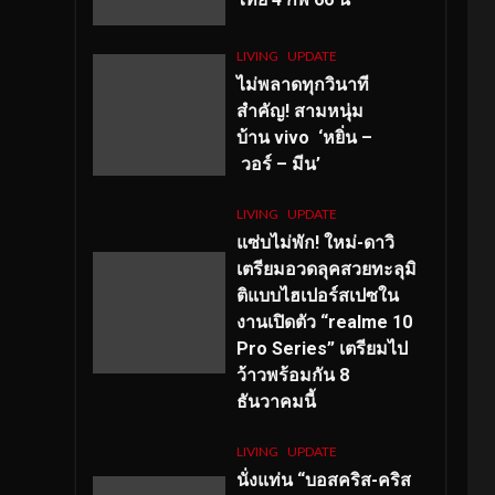
LIVING
UPDATE
ไม่พลาดทุกวินาที
สำคัญ
! สามหนุ่ม
บ้าน vivo ‘หยิ่น –
วอร์ – มีน’
LIVING
UPDATE
แซ่บไม่พัก! ใหม่-ดาวิ
เตรียมอวดลุคสวยทะลุมิ
ติแบบไฮเปอร์สเปซใน
งานเปิดตัว “realme 10
Pro Series” เตรียมไป
ว้าวพร้อมกัน 8
ธันวาคมนี้
LIVING
UPDATE
นั่งแท่น “บอสคริส-คริส