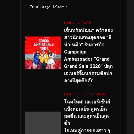
2 เดือน ago
admin
LIVING
UPDATE
เซ็นทรัลพัฒนา คว้าสอง
สาวนักแสดงสุดฮอต “ลี
น่า-หมิว” รับภารกิจ
Campaign
Ambassador “Grand
Grand Sale 2026” ปลุก
เอเนอร์จี้มหกรรมช้อปก
ลางปีสุดคึกคัก
FASHION
LIVING
UPDATE
โฉมใหม่
! เอเวอร์เซ้นส์
แป้งหอมเย็น สูตรเย็น
สดชื่น และสูตรเย็นสุด
ขั้ว
ไอเทมคู่กายของสาว ๆ