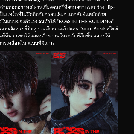
ได้ถ่ายทอดอารมณ์ผ่านเสียงดนตรีที่ผสมผสานระหว่าง Hip-
นแทร็กที่ไม่ยึดติดกับกรอบเดิมๆ แต่กลับยืนหยัดด้วย
รื่องในแบบของตัวเอง จนทำให้ “BOSS IN THE BUILDING”
เล่นและจังหวะที่ติดหู รวมถึงท่อนแร็ปและ Dance Break สไตล์
้นที่ที่พวกเขาได้แสดงศักยภาพในระดับที่ลึกขึ้น แสดงให้
ารเคลื่อนไหวแบบที่มีแก่น