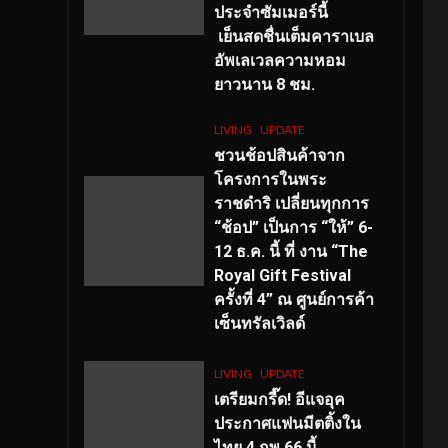
ประจำซัมเมอร์นี้
เย็นสดชื่นเต็มคาราเบล
อัพเลเวลความหอม
ยาวนาน
8
ชม.
LIVING
UPDATE
ชวนช้อปสินค้าจาก
โครงการในพระ
ราชดำริ เปลี่ยนทุกการ
“ช้อป” เป็นการ “ให้” 6-
12 ธ.ค. นี้ ที่ งาน “The
Royal Gift Festival
ครั้งที่ 4” ณ ศูนย์การค้า
เซ็นทรัลเวิลด์
LIVING
UPDATE
เตรียมกรี๊ด! อีแจอุค
ประกาศแฟนมีตติ้งใน
ไทย 4 กพ 66 นี้