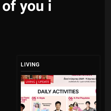
of you i
LIVING
LIVING
UPDATE