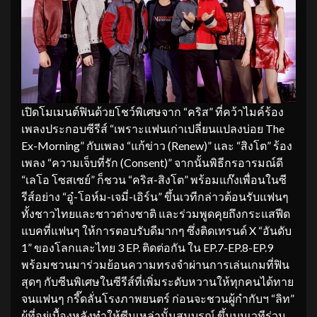
เปิดโมเมนต์ฟินด้วยโชว์พิเศษจาก “คริส” ที่คว้าไมค์ร้อง
เพลงประกอบซีรีส์ “เพราะแฟนเก่าเปลี่ยนแปลงบ่อย The
Ex-Morning” กับเพลง “แก้ข่าว (Renew)” และ “สิงโต” ร้อง
เพลง “ความเจ็บที่รัก (Consent)” จากนั้นพิธีกรอารมณ์ดี
“เลโอ โซสเซย์” ก็ชวน “คริส-สิงโต” พร้อมแก๊งเพื่อนในซี
รีส์อย่าง “อู๋-โอห์ม-เจมี่-เอิร์น” ขึ้นเวทีกล่าวต้อนรับแฟนๆ
ทั้งชาวไทยและชาวต่างชาติ และร่วมพูดคุยถึงกระแสฟีด
แบคที่แฟนๆ ให้การตอบรับดีมากๆ ซึ่งติดเทรนด์ X “อันดับ
1” ของโลกและไทย 3 EP. ติดต่อกัน ใน EP.7-EP.8-EP.9
พร้อมชวนมาร่วมย้อนความทรงจำผ่านการเล่นเกมที่ฟิน
สุดๆ กับซีนพิเศษในซีรีส์ที่เพิ่มระดับหวานให้ทุกคนได้ทาย
จนแฟนๆ กรี๊ดลั่นโรงภาพยนตร์ ก่อนจะชวนผู้กำกับฯ “ลิท”
ผู้ที่อยู่เบื้องหลังทำให้ซีนเหล่านั้นสมบูรณ์ ขึ้นบนเวทีร่วม