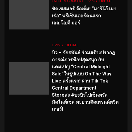
EVENT & CONCERT
LIVING
UPDATE
ซัคเซสมอร์ จัดเต็ม
!
“มาริโอ้ เมา
เร่อ” พรีเซ็นเตอร์คนแรก
เอส
.โอ.ดี มอร์
LIVING
UPDATE
บิว – จักรพันธ์ ร่วมสร้างปรากฏ
การณ์การช้อปสุดสนุก กับ
แคมเปญ “Central Midnight
Sale”ในรูปแบบ On The Way
Live ครั้งแรก! ผ่าน Tik Tok
Central Department
Storeส่ง #บะบิวไปเซ็นทรัล
มิดไนท์เซล ทะยานติดเทรนด์ทวิต
เตอร์!