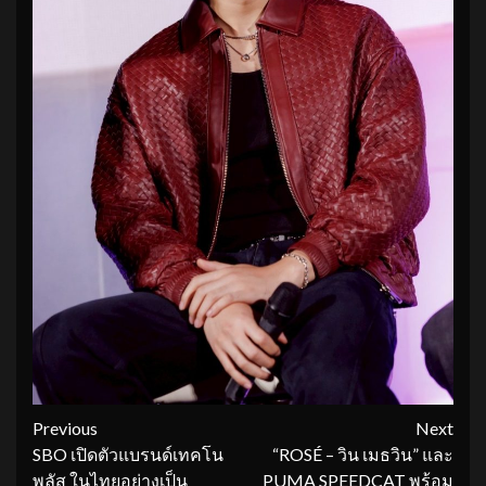
Continue
Previous
Next
SBO เปิดตัวแบรนด์เทคโน
“ROSÉ – วิน เมธวิน” และ
Reading
พลัส ในไทยอย่างเป็น
PUMA SPEEDCAT พร้อม