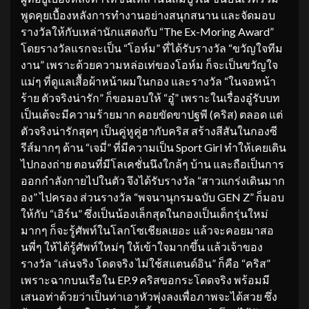
พูดคุยเบื้องหลังการทำงานอย่างสนุกสนาน และจัดมอบ
รางวัลให้กับเหล่านักแสดงกับ “The Ex-Moring Award”
โดยรางวัลแรกจะเป็น “โอห์ม” ที่ได้รับรางวัล “ขวัญใจทีม
งาน” เพราะด้วยความหล่อเท่ของโอห์ม ก็จะเป็นขวัญใจ
แม่ๆ ที่ดูแลเสื้อผ้าหน้าผมในกอง และรางวัล “ในจอหน้า
ร้าย ตัวจริงน่ารัก” ก็ขอมอบให้ “อู๋” เพราะในเรื่องอู๋รับบท
เป็นเต้จะมีความร้ายมาก คอยขัดขาปฐพี (คริส) ตลอด แต่
ตัวจริงน่ารักสุดๆ เป็นคู่หูคู่ฮากับคริส สร้างสีสันในกองซี
รีส์มากๆ ด้าน “เจมี่” ที่มีความเป็น Sport Girl ทำให้เคยเดิน
ไปกองถ่าย ตอนที่มีโลเคชั่นนึงใกล้ๆ บ้าน และถือเป็นการ
ออกกำลังกายไปในตัว จึงได้รับรางวัล “สาวแกร่งเดินมาก
อง” ไปครอง ส่วนรางวัล “พจนานุกรมฉบับ GEN Z” ก็มอบ
ให้กับ “เอิร์น” ซึ่งเป็นน้องเล็กสุดในกองเป็นเด็กรุ่นใหม่
มากๆ ก็จะรู้ศัพท์ในโลกโซเชียลเยอะ แล้วจะคอยมาสอ
นพี่ๆ ให้ได้รู้ศัพท์ใหม่ๆ ให้เข้าใจมากขึ้น แล้วเจ้าของ
รางวัล “เล่นจริง โดดจริง ไม่ใช้สแตนด์อิน” ก็คือ “คริส”
เพราะฉากบนเรือใน EP.9 คริสขอกระโดดจริง พร้อมมี
เสนอท่าด้วยว่าเป็นท่าเอาหัวพุ่งลงเพื่อภาพจะได้สวย ซึ่ง