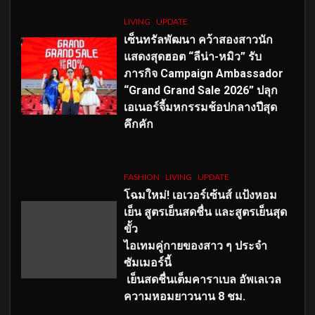
LIVING
UPDATE
เซ็นทรัลพัฒนา คว้าสองสาวนัก
แสดงสุดฮอต “ลีน่า-หมิว” รับ
ภารกิจ Campaign Ambassador
“Grand Grand Sale 2026” ปลุก
เอเนอร์จี้มหกรรมช้อปกลางปีสุด
คึกคัก
FASHION
LIVING
UPDATE
โฉมใหม่
! เอเวอร์เซ้นส์ แป้งหอม
เย็น สูตรเย็นสดชื่น และสูตรเย็นสุด
ขั้ว
ไอเทมคู่กายของสาว ๆ ประจำ
ซัมเมอร์นี้
เย็นสดชื่นเต็มคาราเบล อัพเลเวล
ความหอมยาวนาน
8
ชม.