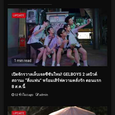
UPDATE
1 min read
เปิดจักรวาลเล็บเจลซีซันใหม่! GELBOYS 2 เดบิวต์
สถานะ “ติ่งแฟน” พร้อมเสิร์ฟความคลั่งรัก ตอนแรก
8 ส.ค.นี้
12 ชั่วโมง ago
admin
UPDATE