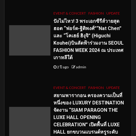
EVENT & CONCERT
FASHION
UPDATE
ปังไม่ไหว! 3 พระเอกซีรีส์วายสุด
ฮอต “ฟอร์ด-ฐิติพงศ์”“Nat Chen”
และ “โคเฮย์ ฮิงุจิ” (Higuchi
Kouhei)บินลัดฟ้าร่วมงาน SEOUL
FASHION WEEK 2024 ณ ประเทศ
เกาหลีใต้
2 ปี ago
admin
EVENT & CONCERT
FASHION
UPDATE
สยามพารากอน ครองความเป็นที่
หนึ่งของ LUXURY DESTINATION
จัดงาน “SIAM PARAGON THE
LUXE HALL OPENING
CELEBRATION” เปิดพื้นที่ LUXE
HALL ยกขบวนแบรนด์หรูระดับ