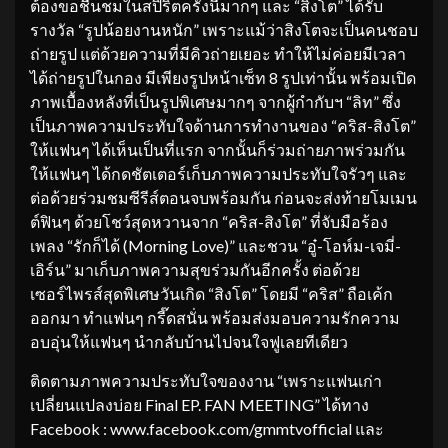
ต้องขอชื่นชมในสปิริตครั้งนี้มากๆ และ “สิงโต” ได้รับ
รางวัล “รูปน้อยงานหนัก” เพราะแม้ว่าสิงโตจะเป็นคนชอบ
ถ่ายรูป แต่ด้วยความที่มีคิวถ่ายเยอะ ทำให้ไม่ค่อยมีเวลา
ได้ถ่ายรูปในกอง มีเพียงรูปหน้าเซ็ท 8 รูปเท่านั้น พร้อมเปิด
ภาพเบื้องหลังที่เป็นรูปพิเศษมากๆ จากผู้กำกับฯ “ลิท” ซึ่ง
เป็นภาพความประทับใจด้านการทำงานของ “คริส-สิงโต”
ให้แฟนๆ ได้เห็นเป็นที่แรก จากนั้นก็ร่วมถ่ายภาพร่วมกัน
ให้แฟนๆ ได้กดชัตเตอร์เก็บภาพความประทับใจรัวๆ และ
ต่อด้วยร่วมชมซีรีส์ตอนจบพร้อมกัน ก่อนจะส่งท้ายโมเมน
ต์ฟินๆ ด้วยโชว์สุดหวานจาก “คริส-สิงโต” ที่จับมือร้อง
เพลง “รักก็ได้ (Morning Love)” และชวน “อู๋-โอห์ม-เจมี่-
เอิร์น” มาเก็บภาพความสุขร่วมกันอีกครั้ง ต่อด้วย
เซอร์ไพรส์สุดพิเศษวันเกิด “สิงโต” โดยมี “คริส” ถือเค้ก
ออกมา ทำแฟนๆ กรี๊ดสนั่น พร้อมส่งมอบความรักความ
อบอุ่นให้แฟนๆ นำกลับบ้านไปจนใจฟูเลยทีเดียว
ติดตามภาพความประทับใจของงาน “เพราะแฟนเก่า
เปลี่ยนแปลงบ่อย Final EP. FAN MEETING” ได้ทาง
Facebook : www.facebook.com/gmmtvofficial และ