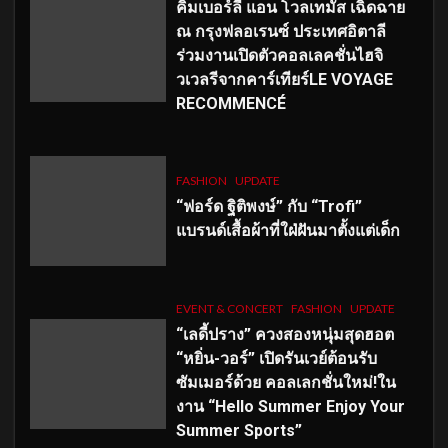
คิมเบอร์ลี่ แอน โวลเทมัส เฉิดฉาย
ณ กรุงฟลอเรนซ์ ประเทศอิตาลี
ร่วมงานเปิดตัวคอลเลคชั่นไฮจิ
วเวลรีจากคาร์เทียร์LE VOYAGE
RECOMMENCÉ
FASHION
UPDATE
“ฟอร์ด ฐิติพงษ์” กับ “Trofi”
แบรนด์เสื้อผ้าที่ใฝ่ฝันมาตั้งแต่เด็ก
EVENT & CONCERT
FASHION
UPDATE
“เลดี้ปราง” ควงสองหนุ่มสุดฮอต
“หยิ่น-วอร์” เปิดรันเวย์ต้อนรับ
ซัมเมอร์ด้วย คอลเลกชั่นใหม่!ใน
งาน “Hello Summer Enjoy Your
Summer Sports”