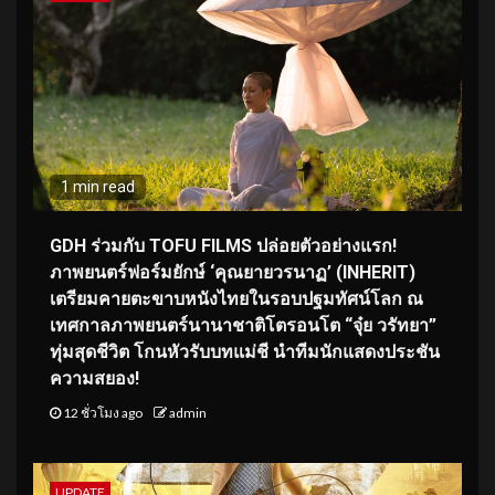
1 min read
GDH ร่วมกับ TOFU FILMS ปล่อยตัวอย่างแรก!
ภาพยนตร์ฟอร์มยักษ์ ‘คุณยายวรนาฏ’ (INHERIT)
เตรียมคายตะขาบหนังไทยในรอบปฐมทัศน์โลก ณ
เทศกาลภาพยนตร์นานาชาติโตรอนโต “จุ๋ย วรัทยา”
ทุ่มสุดชีวิต โกนหัวรับบทแม่ชี นำทีมนักแสดงประชัน
ความสยอง!
12 ชั่วโมง ago
admin
UPDATE