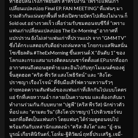
ทำฮ็อบล้นโรงภาพยนตร์ สำหรับงาน “เพราะแฟนเก่า
เปลี่ยนแปลงบ่อย Final EP. FAN MEETING” ที่แฟนๆ มา
รวมตัวกันแน่นทุกพื้นที่ หลังเปิดขายบัตรไปเพียงไม่นาน ก็
Sold out อย่างรวดเร็ว เพื่อร่วมรับชมตอนจบซีรีส์ “เพราะ
แฟนเก่าเปลี่ยนแปลงบ่อย The Ex-Morning” อากาศที่
แปรปรวน ยังไม่เท่าแฟนเก่าที่ปรวนแปร จาก “GMMTV”
ซึ่งได้กระแสตอบรับดีอย่างถล่มทลาย โกยกระแสฟินสนั่น
โซเชียลดัน #TheExMorning ขึ้นเทรนด์ X “อันดับ 1” ของ
โลกและกระแสมาแรงติดลมบนชาร์ตตั้งแต่ EP.แรกที่ออก
อากาศจนถึงตอนสุดท้าย และอินไปกับทุกโมเมนต์ของคู่
จิ้นสุดฮอต “คริส-พีรวัส แสงโพธิรัตน์” และ “สิงโต-
ปราชญา เรืองโรจน์” ที่จับมือเสิร์ฟความหวานรัวๆ
ถ่ายทอดความสัมพันธ์ของแฟนเก่าที่เลิกกันไปแบบโคตร
แย่ รักที่เคยหวานฉ่ำ กลายเป็นความขม และต้องกลับมา
ทำงานร่วมกัน กับบทบาท “ปฐพี” (คริส พีรวัส) นักข่าวตัว
ท็อป และ “ตามตะวัน” (สิงโต ปราชญา) โปรดิวเซอร์จบ
นอกที่อดีตเป็นแฟนเก่า โดยแฟนๆ ได้ร่วมดูตอนจบไป
พร้อมกันกับเหล่านักแสดงนำ “คริส-สิงโต” และ “อู๋-ธน
บูรณ์ เกียรตินิรันดร์, โอห์ม-ฐิติวัฒน์ ฤทธิ์ประเสริฐ, เจมี่-