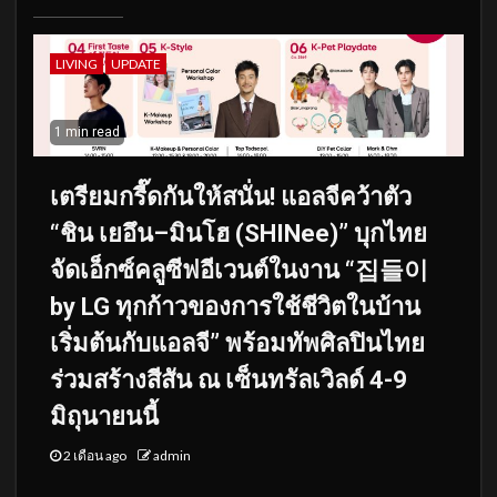
LIVING
UPDATE
1 min read
เตรียมกรี๊ดกันให้สนั่น! แอลจีคว้าตัว
“ชิน เยอึน–มินโฮ (SHINee)” บุกไทย
จัดเอ็กซ์คลูซีฟอีเวนต์ในงาน “집들이
by LG ทุกก้าวของการใช้ชีวิตในบ้าน
เริ่มต้นกับแอลจี” พร้อมทัพศิลปินไทย
ร่วมสร้างสีสัน ณ เซ็นทรัลเวิลด์ 4-9
มิถุนายนนี้
2 เดือน ago
admin