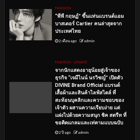
FASHION
“พีพี กฤษฏ์” ขึ้นแท่นแบรนด์แอม
บาสเดอร์ Cartier คนล่าสุดจาก
ประเทศไทย
2 เดือน ago
admin
FASHION
UPDATE
จากนักแสดงอายุน้อยสู่เจ้าของ
ธุรกิจ “เจมีไนน์ นรวิชญ์” เปิดตัว
DIVINE Brand Official แบรนด์
เสื้อผ้าและสินค้าไลฟ์สไตล์ ที่
สะท้อนบุคลิกและความชอบของ
เจ้าตัว ผสานความเรียบง่าย แต่
แฝงไปด้วยความสนุก ชิค สตรีท ที่
ขอติดแกลมและเท่ตามแบบฉบับ
2 ปี ago
admin