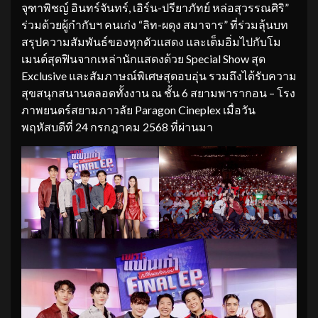
จุฑาพิชญ์ อินทร์จันทร์, เอิร์น-ปรียาภัทย์ หล่อสุวรรณศิริ”
ร่วมด้วยผู้กำกับฯ คนเก่ง “ลิท-ผดุง สมาจาร” ที่ร่วมลุ้นบท
สรุปความสัมพันธ์ของทุกตัวแสดง และเต็มอิ่มไปกับโม
เมนต์สุดฟินจากเหล่านักแสดงด้วย Special Show สุด
Exclusive และสัมภาษณ์พิเศษสุดอบอุ่น รวมถึงได้รับความ
สุขสนุกสนานตลอดทั้งงาน ณ ชั้น 6 สยามพารากอน – โรง
ภาพยนตร์สยามภาวลัย Paragon Cineplex เมื่อวัน
พฤหัสบดีที่ 24 กรกฎาคม 2568 ที่ผ่านมา