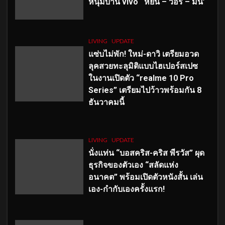
หนุ่มบ้าน vivo ‘หยิ่น – วอร์ – มีน’
LIVING
UPDATE
แซ่บไม่พัก! ใหม่-ดาวิ เตรียมอวด
ลุคสวยทะลุมิติแบบไฮเปอร์สเปซ
ในงานเปิดตัว “realme 10 Pro
Series” เตรียมไปว้าวพร้อมกัน 8
ธันวาคมนี้
LIVING
UPDATE
นั่งแท่น “บอสคริส-คริส พีรวัส” ผุด
ธุรกิจของตัวเอง “สลัดแห่ง
อนาคต” พร้อมเปิดตัวหนังสั้น เล่น
เอง-กำกับเองครั้งแรก!