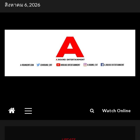
Skip
สิงหาคม 6, 2026
to
content
Primary
Watch Online
Menu
UPDATE