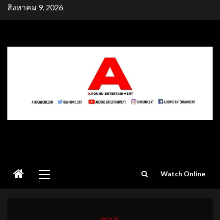
Skip
สิงหาคม 9, 2026
to
content
Primary
Watch Online
Menu
UPDATE