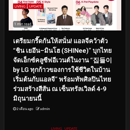
LIVING
UPDATE
1 min read
เตรียมกรี๊ดกันให้สนั่น! แอลจีคว้าตัว
“ชิน เยอึน–มินโฮ (SHINee)” บุกไทย
จัดเอ็กซ์คลูซีฟอีเวนต์ในงาน “집들이
by LG ทุกก้าวของการใช้ชีวิตในบ้าน
เริ่มต้นกับแอลจี” พร้อมทัพศิลปินไทย
ร่วมสร้างสีสัน ณ เซ็นทรัลเวิลด์ 4-9
มิถุนายนนี้
2 เดือน ago
admin
LIVING
UPDATE