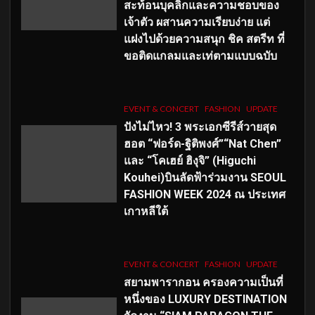
สะท้อนบุคลิกและความชอบของ
เจ้าตัว ผสานความเรียบง่าย แต่
แฝงไปด้วยความสนุก ชิค สตรีท ที่
ขอติดแกลมและเท่ตามแบบฉบับ
EVENT & CONCERT
FASHION
UPDATE
ปังไม่ไหว! 3 พระเอกซีรีส์วายสุด
ฮอต “ฟอร์ด-ฐิติพงศ์”“Nat Chen”
และ “โคเฮย์ ฮิงุจิ” (Higuchi
Kouhei)บินลัดฟ้าร่วมงาน SEOUL
FASHION WEEK 2024 ณ ประเทศ
เกาหลีใต้
EVENT & CONCERT
FASHION
UPDATE
สยามพารากอน ครองความเป็นที่
หนึ่งของ LUXURY DESTINATION