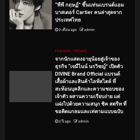
“พีพี กฤษฏ์” ขึ้นแท่นแบรนด์แอม
บาสเดอร์ Cartier คนล่าสุดจาก
ประเทศไทย
2 เดือน ago
admin
FASHION
UPDATE
จากนักแสดงอายุน้อยสู่เจ้าของ
ธุรกิจ “เจมีไนน์ นรวิชญ์” เปิดตัว
DIVINE Brand Official แบรนด์
เสื้อผ้าและสินค้าไลฟ์สไตล์ ที่
สะท้อนบุคลิกและความชอบของ
เจ้าตัว ผสานความเรียบง่าย แต่
แฝงไปด้วยความสนุก ชิค สตรีท ที่
ขอติดแกลมและเท่ตามแบบฉบับ
2 ปี ago
admin