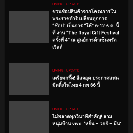
LIVING
UPDATE
ชวนช้อปสินค้าจากโครงการใน
พระราชดำริ เปลี่ยนทุกการ
“ช้อป” เป็นการ “ให้” 6-12 ธ.ค. นี้
ที่ งาน “The Royal Gift Festival
ครั้งที่ 4” ณ ศูนย์การค้าเซ็นทรัล
เวิลด์
LIVING
UPDATE
เตรียมกรี๊ด! อีแจอุค ประกาศแฟน
มีตติ้งในไทย 4 กพ 66 นี้
LIVING
UPDATE
ไม่พลาดทุกวินาทีสำคัญ
! สาม
หนุ่มบ้าน vivo ‘หยิ่น – วอร์ – มีน’