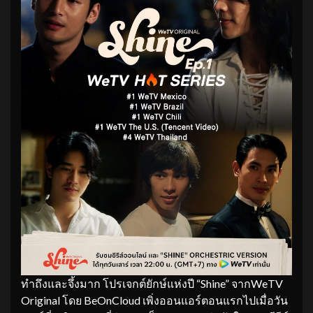
ทำถึงและจึ้งมาก โปรเจกต์ยักษ์แห่งปี “Shine” จากWeTV
Original โดย BeOnCloud เพิ่งออนแอร์ตอนแรกไปเมื่อวัน