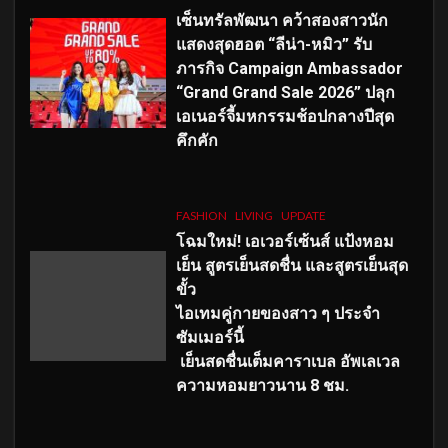
เซ็นทรัลพัฒนา คว้าสองสาวนัก
แสดงสุดฮอต “ลีน่า-หมิว” รับ
ภารกิจ Campaign Ambassador
“Grand Grand Sale 2026” ปลุก
เอเนอร์จี้มหกรรมช้อปกลางปีสุด
คึกคัก
FASHION
LIVING
UPDATE
โฉมใหม่
! เอเวอร์เซ้นส์ แป้งหอม
เย็น สูตรเย็นสดชื่น และสูตรเย็นสุด
ขั้ว
ไอเทมคู่กายของสาว ๆ ประจำ
ซัมเมอร์นี้
เย็นสดชื่นเต็มคาราเบล อัพเลเวล
ความหอมยาวนาน
8
ชม.