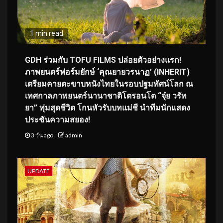
1 min read
GDH ร่วมกับ TOFU FILMS ปล่อยตัวอย่างแรก!
ภาพยนตร์ฟอร์มยักษ์ ‘คุณยายวรนาฏ’ (INHERIT)
เตรียมคายตะขาบหนังไทยในรอบปฐมทัศน์โลก ณ
เทศกาลภาพยนตร์นานาชาติโตรอนโต “จุ๋ย วรัท
ยา” ทุ่มสุดชีวิต โกนหัวรับบทแม่ชี นำทีมนักแสดง
ประชันความสยอง!
3 วัน ago
admin
UPDATE