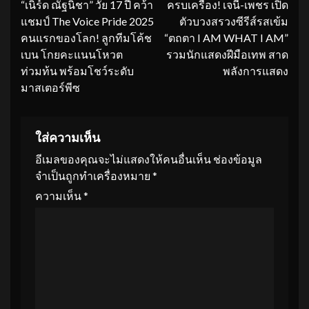
“เนิร์ด ณัฐนิชา” วัย 17 ปี คว้า
ครบเครื่อง! เจนี่-เพชร เปิด
Reading
แชมป์ The Voice Pride 2025
ตัวบวงสรวงซีรีส์รสเข้ม
คนแรกของโลก! ลูกทีมโค้ช
“ตถตา I AM WHAT I AM”
เบน โกยคะแนนโหวต
รวมนักแสดงฝีมือเทพ สาด
ท่วมท้น พร้อมโชว์ระดับ
พลังการแสดง
มาสเตอร์พีซ
ใส่ความเห็น
อีเมลของคุณจะไม่แสดงให้คนอื่นเห็น
ช่องข้อมูล
จำเป็นถูกทำเครื่องหมาย
*
ความเห็น
*