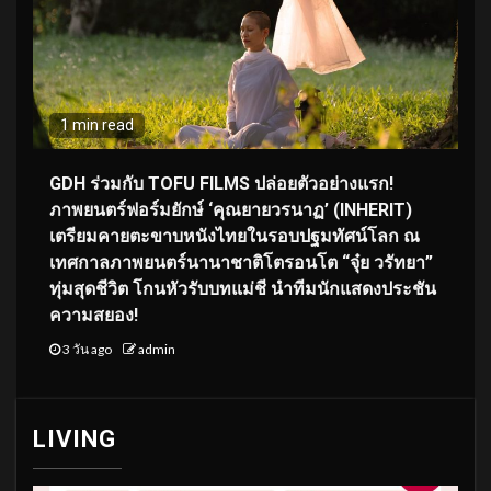
1 min read
GDH ร่วมกับ TOFU FILMS ปล่อยตัวอย่างแรก!
ภาพยนตร์ฟอร์มยักษ์ ‘คุณยายวรนาฏ’ (INHERIT)
เตรียมคายตะขาบหนังไทยในรอบปฐมทัศน์โลก ณ
เทศกาลภาพยนตร์นานาชาติโตรอนโต “จุ๋ย วรัทยา”
ทุ่มสุดชีวิต โกนหัวรับบทแม่ชี นำทีมนักแสดงประชัน
ความสยอง!
3 วัน ago
admin
LIVING