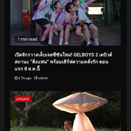
1 min read
เปิดจักรวาลเล็บเจลซีซันใหม่! GELBOYS 2 เดบิวต์
สถานะ “ติ่งแฟน” พร้อมเสิร์ฟความคลั่งรัก ตอน
แรก 8 ส.ค.นี้
3 วัน ago
admin
UPDATE