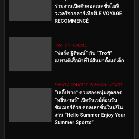
ร่วมงานเปิดตัวคอลเลคชั่นไฮจิ
วเวลรีจากคาร์เทียร์LE VOYAGE
RECOMMENCÉ
FASHION
UPDATE
“ฟอร์ด ฐิติพงษ์” กับ “Trofi”
แบรนด์เสื้อผ้าที่ใฝ่ฝันมาตั้งแต่เด็ก
EVENT & CONCERT
FASHION
UPDATE
“เลดี้ปราง” ควงสองหนุ่มสุดฮอต
“หยิ่น-วอร์” เปิดรันเวย์ต้อนรับ
ซัมเมอร์ด้วย คอลเลกชั่นใหม่!ใน
งาน “Hello Summer Enjoy Your
Summer Sports”