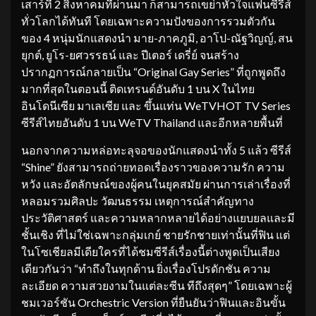
เสาร์ที่ 2 สิงหาคมที่ผ่านมา ก็สามารถเขย่าหัวใจแฟนซีรีส์
ทั่วโลกได้ทันที โดยเฉพาะความปังของการรวมตัวกัน
ของ 4 หนุ่มนักแสดงนำ มาย-ภาคภูมิ, อาโป-ณัฐวิญญ์, สน
ยุกต์, ยูโร-ยศวรรธน์ และ ปีเตอร์ เดรี่ย์ จนสร้าง
ปรากฏการณ์กลายเป็น “Original Gay Series” ที่ถูกพูดถึง
มากที่สุดในตอนนี้ ติดเทรนด์อันดับ 1 บน X ในไทย
อินโดนีเซีย มาเลเซีย และ ขึ้นแท่น WeTVHOT TV Series
ซีรีส์ไทยอันดับ 1 บน WeTV Thailand และอีกหลายพื้นที่
นอกจากความหล่อทะลุจอของนักแสดงนำทั้ง 5 แล้ว ซีรีส์
“Shine” ยังสามารถถ่ายทอดเรื่องราวของความรัก ความ
หวัง และอัตลักษณ์ของผู้คนในยุคสมัย ผ่านการเล่าเรื่องที่
หลอมรวมศิลปะ วัฒนธรรม เหตุการณ์สำคัญทาง
ประวัติศาสตร์ และความหลากหลายได้อย่างแยบยลและมี
ชั้นเชิง ที่ไม่ใช่เฉพาะกลุ่มเกย์ ชายรักชายเท่านั้นที่ฟิน แต่
ในโซเชียลมีเดียใครที่ได้ชมซีรีส์เรื่องนี้ต่างพูดเป็นเสียง
เดียวกันว่า “ทำถึงในทุกด้าน ยิ่งเรื่องโปรดักชัน ความ
ละเอียด ความสวยงามในแต่ละซีน ทีถึงสุดๆ” โดยเฉพาะผู้
ชมเวอร์ชัน Orchestric Version ที่ยืนยันว่าฟินและอินขั้น