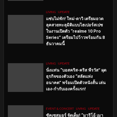
LIVING
UPDATE
แซ่บไม่พัก! ใหม่-ดาวิ เตรียมอวด
ลุคสวยทะลุมิติแบบไฮเปอร์สเปซ
ในงานเปิดตัว “realme 10 Pro
Series” เตรียมไปว้าวพร้อมกัน 8
ธันวาคมนี้
LIVING
UPDATE
นั่งแท่น “บอสคริส-คริส พีรวัส” ผุด
ธุรกิจของตัวเอง “สลัดแห่ง
อนาคต” พร้อมเปิดตัวหนังสั้น เล่น
เอง-กำกับเองครั้งแรก!
EVENT & CONCERT
LIVING
UPDATE
ซัคเซสมอร์ จัดเต็ม
!
“มาริโอ้ เมา