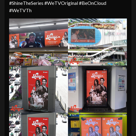
#ShineTheSeries #WeTVOriginal #BeOnCloud
#WeTVTh