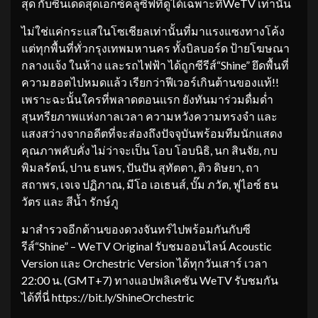
สุด กับซีนเด็ดสุดเอ็กซ์คลูซีฟที่ดูได้เฉพาะที่WeTV เท่านั้น
ไม่ใช่แค่กระแสในโซเชียลเท่านั้นที่มาแรงแซงทางโค้ง
แต่ทุกพื้นที่ทั่วกรุงเทพมหานคร ทั้งบิลบอร์ด ป้ายโฆษณา
กลางแจ้ง ในห้าง และรถไฟฟ้า ได้ถูกซีรีส์“Shine” ยึดพื้นที่
ความฮอตไปหมดแล้ว เรียกว่าฟีเวอร์เกินต้านของแท้!!
เพราะฉะนั้นใครที่พลาดตอนแรก ยังทันมาร่วมดื่มด่ำ
สุนทรียภาพแห่งกาลเวลา ความหวังความทรงจำ และ
แสงสว่างจากอดีตที่จะส่องถึงปัจจุบันพร้อมทีมนักแสดง
คุณภาพคับคั่ง ไม่ว่าจะเป็น โอบ โอบนิธิ, นก สินจัย, กบ
พิมลรัตน์, ปาน ธนพร, ปันปัน สุทัตตา, ติว ดิษยา, ถา
สถาพร, เจเจ ปฏิภาณ, มีโอ เอเธนส์, บั๊ม ภวัต, ฟูไอซ์ ธน
วัตร และ สีน้ำ รักษ์ภู
มาสำรวจอีกด้านของดวงจันทร์ไปพร้อมกันกับซี
รีส์“Shine” – WeTV Original รับชมออนไลน์ Acoustic
Version และ Orchestric Version ได้ทุกวันเสาร์ เวลา
22:00 น. (GMT+7) ทางแอปพลิเคชัน WeTV รับชมกัน
ได้ที่นี่ https://bit.ly/ShineOrchestric