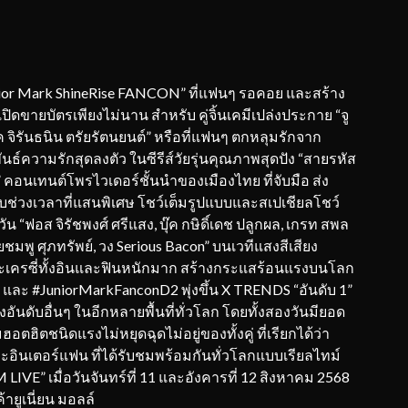
unior Mark ShineRise FANCON” ที่แฟนๆ รอคอย และสร้าง
ปิดขายบัตรเพียงไม่นาน สำหรับ คู่จิ้นเคมีเปล่งประกาย “จู
ร์ค จิรันธนิน ตรัยรัตนยนต์” หรือที่แฟนๆ ตกหลุมรักจาก
ันธ์ความรักสุดลงตัว ในซีรีส์วัยรุ่นคุณภาพสุดปัง “สายรหัส
คอนเทนต์โพรไวเดอร์ชั้นนำของเมืองไทย ที่จับมือ ส่ง
ับช่วงเวลาที่แสนพิเศษ โชว์เต็มรูปแบบและสเปเชียลโชว์
วัน “ฟอส จิรัชพงศ์ ศรีแสง, บุ๊ค กษิดิ์เดช ปลูกผล, เกรท สพล
ชมพู ศุภทรัพย์, วง Serious Bacon” บนเวทีแสงสีเสียง
ครซี่ทั้งอินและฟินหนักมาก สร้างกระแสร้อนแรงบนโลก
ละ #JuniorMarkFanconD2 พุ่งขึ้น X TRENDS “อันดับ 1”
นดับอื่นๆ ในอีกหลายพื้นที่ทั่วโลก โดยทั้งสองวันมียอด
ตฮิตชนิดแรงไม่หยุดฉุดไม่อยู่ของทั้งคู่ ที่เรียกได้ว่า
ินเตอร์แฟน ที่ได้รับชมพร้อมกันทั่วโลกแบบเรียลไทม์
IVE” เมื่อวันจันทร์ที่ 11 และอังคารที่ 12 สิงหาคม 2568
ค้ายูเนี่ยน มอลล์