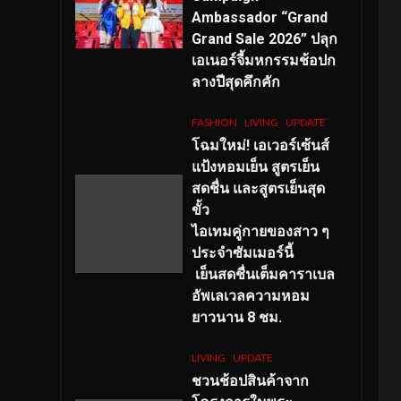
Ambassador “Grand
Grand Sale 2026” ปลุก
เอเนอร์จี้มหกรรมช้อปก
ลางปีสุดคึกคัก
FASHION
LIVING
UPDATE
โฉมใหม่
! เอเวอร์เซ้นส์
แป้งหอมเย็น สูตรเย็น
สดชื่น และสูตรเย็นสุด
ขั้ว
ไอเทมคู่กายของสาว ๆ
ประจำซัมเมอร์นี้
เย็นสดชื่นเต็มคาราเบล
อัพเลเวลความหอม
ยาวนาน
8
ชม.
LIVING
UPDATE
ชวนช้อปสินค้าจาก