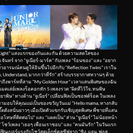
st Light” แสงแรกของกันและกัน ด้วยความสดใสของ
ทร์ จาก “จูเนียร์-มาร์ค” กับเพลง “ร้อนของ” และ “อยาก
ิ้วอารมณ์คนดูให้อินขึ้นไปอีกกับ “Reflection Twins” เราใน
, Understand, มากกว่าที่รัก” สร้างบรรยากาศหวานๆ ด้วย
ถึงพาร์ทที่สาม “My Golden Hour” เวลาแสนพิเศษของฉัน
เมดเล่ย์เพลงร็อคอกหัก 5 เพลงรวด “ผิดที่ไว้ใจ, ทนพิษ
ยาพิษ” ทางด้าน “จูเนียร์” เปลี่ยนฟิลเป็นซอฟต์ร็อค ในเพลง
อกมามอบให้คุณแม่เป็นของขวัญวันแม่ “Hello mama, ทางกลับ
๊ดดังสนั่นยาวๆ เมื่อเปิดตัวแขกรับเชิญสุดพิเศษ พี่ชายที่แสน
ขอโทษที่ติดต่อไป” และ “แผลเป็น” ส่วน “จูเนียร์” ไม่น้อยหน้า
โชว์เพลง “เธอๆ เพื่อนเราชอบ” และ “คนมันรัก” ในวันแรก
้ฟินเบอร์แรงกับโชว์สุดเอ็กซ์คลูซีฟจาก “ซิง, แจน, ฟอส,