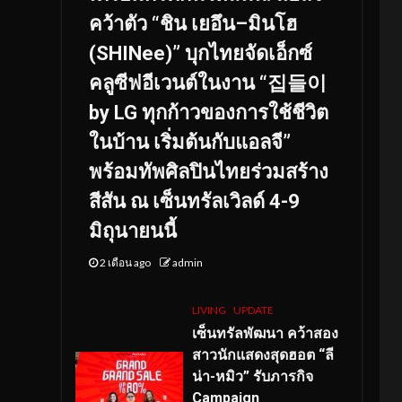
คว้าตัว “ชิน เยอึน–มินโฮ
(SHINee)” บุกไทยจัดเอ็กซ์
คลูซีฟอีเวนต์ในงาน “집들이
by LG ทุกก้าวของการใช้ชีวิต
ในบ้าน เริ่มต้นกับแอลจี”
พร้อมทัพศิลปินไทยร่วมสร้าง
สีสัน ณ เซ็นทรัลเวิลด์ 4-9
มิถุนายนนี้
2 เดือน ago
admin
LIVING
UPDATE
เซ็นทรัลพัฒนา คว้าสอง
สาวนักแสดงสุดฮอต “ลี
น่า-หมิว” รับภารกิจ
Campaign