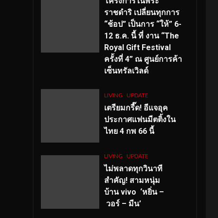
โครงการในพระ
ราชดำริ เปลี่ยนทุกการ
“ช้อป” เป็นการ “ให้” 6-
12 ธ.ค. นี้ ที่ งาน “The
Royal Gift Festival
ครั้งที่ 4” ณ ศูนย์การค้า
เซ็นทรัลเวิลด์
LIVING
UPDATE
เตรียมกรี๊ด! อีแจอุค
ประกาศแฟนมีตติ้งใน
ไทย 4 กพ 66 นี้
LIVING
UPDATE
ไม่พลาดทุกวินาที
สำคัญ
! สามหนุ่ม
บ้าน vivo ‘หยิ่น –
วอร์ – มีน’