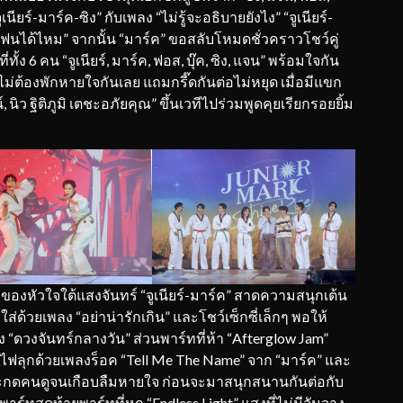
ียร์-มาร์ค-ซิง” กับเพลง “ไม่รู้จะอธิบายยังไง” “จูเนียร์-
ฟนได้ไหม” จากนั้น “มาร์ค” ขอสลับโหมดชั่วคราวโชว์คู่
ั้ง 6 คน “จูเนียร์, มาร์ค, ฟอส, บุ๊ค, ซิง, แจน” พร้อมใจกัน
ม่ต้องพักหายใจกันเลย แถมกรี๊ดกันต่อไม่หยุด เมื่อมีแขก
 นิว ฐิติภูมิ เตชะอภัยคุณ” ขึ้นเวทีไปร่วมพูดคุยเรียกรอยยิ้ม
วะของหัวใจใต้แสงจันทร์ “จูเนียร์-มาร์ค” สาดความสนุกเต้น
ด้วยเพลง “อย่าน่ารักเกิน” และโชว์เซ็กซี่เล็กๆ พอให้
 “ดวงจันทร์กลางวัน” ส่วนพาร์ทที่ห้า “Afterglow Jam”
ุดไฟลุกด้วยเพลงร็อค “Tell Me The Name” จาก “มาร์ค” และ
” สะกดคนดูจนเกือบลืมหายใจ ก่อนจะมาสนุกสนานกันต่อกับ
พาร์ทสุดท้ายพาร์ทที่หก “Endless Light” แสงที่ไม่มีวันจาง