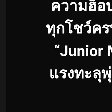
ความฮ็อบจ
ทุกโชว์คร
“Junior
แรงทะลุพุ