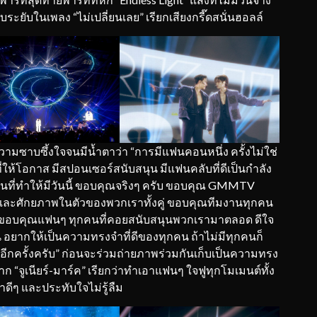
ิบระยับในเพลง “ไม่เปลี่ยนเลย” เรียกเสียงกรี๊ดสนั่นฮอลล์
วามซาบซึ้งใจจนมีน้ำตาว่า “การมีแฟนคอนหนึ่ง ครั้งไม่ใช่
ญ่ที่ให้โอกาส มีสปอนเซอร์สนับสนุน มีแฟนคลับที่ดีเป็นกำลัง
นที่ทำให้มีวันนี้ ขอบคุณจริงๆ ครับ ขอบคุณ GMMTV
ารถและศักยภาพในตัวของพวกเราทั้งคู่ ขอบคุณทีมงานทุกคน
ขอบคุณแฟนๆ ทุกคนที่คอยสนับสนุนพวกเรามาตลอด ดีใจ
 อยากให้เป็นความทรงจำที่ดีของทุกคน ถ้าไม่มีทุกคนก็
ีกครั้งครับ” ก่อนจะร่วมถ่ายภาพร่วมกันเก็บเป็นความทรง
ก “จูเนียร์-มาร์ค” เรียกว่าทำเอาแฟนๆ ใจฟูทุกโมเมนต์ทั้ง
ดีๆ และประทับใจไม่รู้ลืม