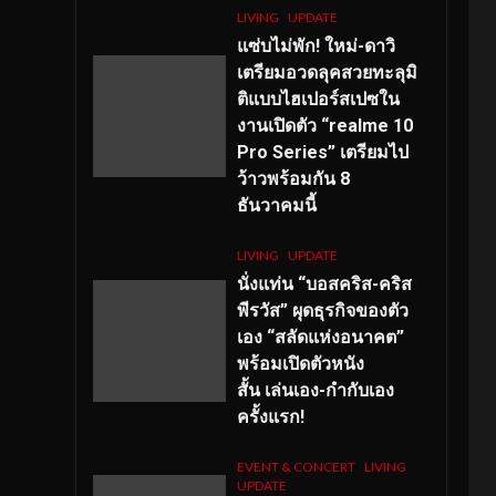
LIVING
UPDATE
แซ่บไม่พัก! ใหม่-ดาวิ
เตรียมอวดลุคสวยทะลุมิ
ติแบบไฮเปอร์สเปซใน
งานเปิดตัว “realme 10
Pro Series” เตรียมไป
ว้าวพร้อมกัน 8
ธันวาคมนี้
LIVING
UPDATE
นั่งแท่น “บอสคริส-คริส
พีรวัส” ผุดธุรกิจของตัว
เอง “สลัดแห่งอนาคต”
พร้อมเปิดตัวหนัง
สั้น เล่นเอง-กำกับเอง
ครั้งแรก!
EVENT & CONCERT
LIVING
UPDATE