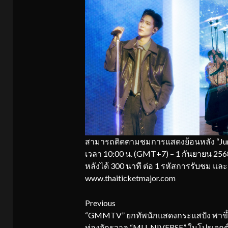
สามารถติดตามชมการแสดงย้อนหลัง “Junior
เวลา 10:00 น. (GMT+7) – 1 กันยายน 2
หลังได้ 300 นาที ต่อ 1 รหัสการรับชม แล
www.thaiticketmajor.com
Continue
Previous
“GMMTV” ยกทัพนักแสดงกระแสปัง พาขึ
Reading
ท่องจักรวาล “MU-NIVERSE” ในโปรเจกต์