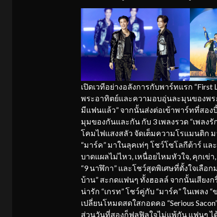
เปิดเวทีอย่างอลังการกับพาร์ทแรก “Fir
พระอาทิตย์และความอบอุ่นละมุนของพระจัน
มีแฟนแล้ว” จากนั้นส่งต่อเข้าพาร์ทที่สองบ
มุมของกันและกัน กับ 3 เพลงรวด “เพลงรัก
โคมไฟแสงสลัว จัดเต็มความโรแมนติก มา
“มาร์ค” มาในลุคเท่ๆ โชว์โซโลกีต้าร์ และ
บาดแผลไม่ไหว, เหนื่อยไหมหัวใจ, คุกเข่า, 
“9 นาฬิกา” และโชว์สุดพิเศษที่ตั้งใจเลื
บ้าน” สะกดแฟนๆ ทั้งฮอลล์ จากนั้นเสียงกรี
น่ารัก “เกรท” โชว์คู่กับ “มาร์ค” ในเพลง “
เปลี่ยนโหมดสดใสกอดคอ “Serious Sacon” 
ส่วนวันที่สองก็ฟูลฟิลใจไม่แพ้กัน แฟนๆ ได