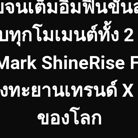
นเต็มอิ่มฟินขั้นส
บทุกโมเมนต์ทั้ง 2
 Mark ShineRise
่งทะยานเทรนด์ X 
ของโลก