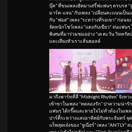
บุ๊ค” ที่ขนเพลงฮิตมาเสริ์ฟแฟนๆ ครบรส “จูเน
มาร์ค-แจน” กับเพลง “เปลี่ยนคะแนนเป็นแ
กับ “ฟอส” เพลง “ระหว่างที่รอเขา” ก่อนจะที่ท
จัดหนักโชว์เพลง “แดงกับเขียว” จนแฟนๆ ไ
พิเศษที่มาร่วมชมอย่าง “เต ตะวัน วิหครัตน์,
และเสียงหัวเราะลั่นฮอลล์
มาถึงพาร์ทที่สี่ “Midnight Rhythm” จังห
เข้าขาในเพลง “ทดลองรัก” ปาความน่ารักใส่
แฟนๆ ได้กรี๊ดและหายใจไม่ทั่วท้องในเพลง
ปาร์ตี้ระหว่างแสงอาทิตย์กับพระจันทร์ จ
แร็พสุดเจ๋งของ “จูเนียร์” เพลง “ANTLY
เพลง “เช้าไม่กลัว” และ “Tick Tock” มาถึง