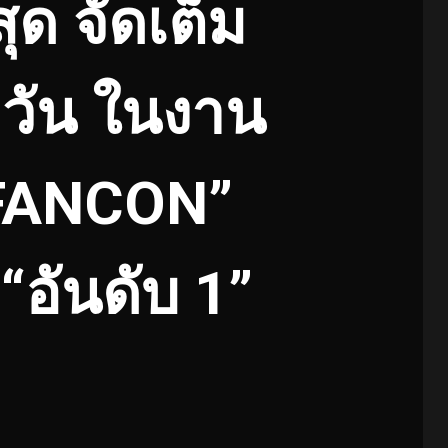
ุด จัดเต็ม
 วัน ในงาน
 FANCON”
“อันดับ 1”