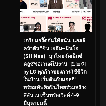
1 min read
เตรียมกรี๊ดกันให้สนั่น! แอลจี
คว้าตัว “ชิน เยอึน–มินโฮ
(SHINee)” บุกไทยจัดเอ็กซ์
คลูซีฟอีเวนต์ในงาน “집들이
by LG ทุกก้าวของการใช้ชีวิต
ในบ้าน เริ่มต้นกับแอลจี”
พร้อมทัพศิลปินไทยร่วมสร้าง
สีสัน ณ เซ็นทรัลเวิลด์ 4-9
มิถุนายนนี้