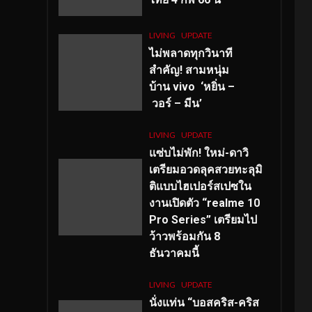
LIVING
UPDATE
ไม่พลาดทุกวินาที
สำคัญ
! สามหนุ่ม
บ้าน vivo ‘หยิ่น –
วอร์ – มีน’
LIVING
UPDATE
แซ่บไม่พัก! ใหม่-ดาวิ
เตรียมอวดลุคสวยทะลุมิ
ติแบบไฮเปอร์สเปซใน
งานเปิดตัว “realme 10
Pro Series” เตรียมไป
ว้าวพร้อมกัน 8
ธันวาคมนี้
LIVING
UPDATE
นั่งแท่น “บอสคริส-คริส