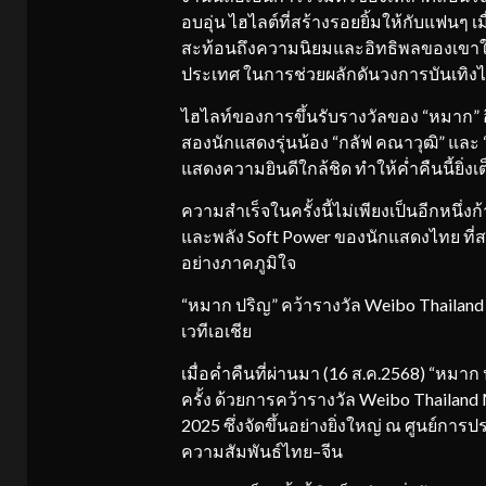
อบอุ่น ไฮไลต์ที่สร้างรอยยิ้มให้กับแฟนๆ เม
สะท้อนถึงความนิยมและอิทธิพลของเขาใน
ประเทศ ในการช่วยผลักดันวงการบันเทิง
ไฮไลท์ของการขึ้นรับรางวัลของ “หมาก” อีกห
สองนักแสดงรุ่นน้อง “กลัฟ คณาวุฒิ” และ 
แสดงความยินดีใกล้ชิด ทำให้ค่ำคืนนี้ยิ่
ความสำเร็จในครั้งนี้ไม่เพียงเป็นอีกหนึ่
และพลัง Soft Power ของนักแสดงไทย ที่สา
อย่างภาคภูมิใจ
“หมาก ปริญ” คว้ารางวัล Weibo Thailand
เวทีเอเชีย
เมื่อค่ำคืนที่ผ่านมา (16 ส.ค.2568) “หมา
ครั้ง ด้วยการคว้ารางวัล Weibo Thailan
2025 ซึ่งจัดขึ้นอย่างยิ่งใหญ่ ณ ศูนย์การ
ความสัมพันธ์ไทย–จีน