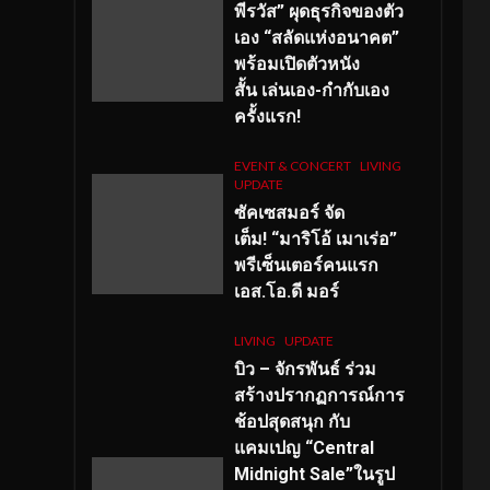
พีรวัส” ผุดธุรกิจของตัว
เอง “สลัดแห่งอนาคต”
พร้อมเปิดตัวหนัง
สั้น เล่นเอง-กำกับเอง
ครั้งแรก!
EVENT & CONCERT
LIVING
UPDATE
ซัคเซสมอร์ จัด
เต็ม
!
“มาริโอ้ เมาเร่อ”
พรีเซ็นเตอร์คนแรก
เอส
.โอ.ดี มอร์
LIVING
UPDATE
บิว – จักรพันธ์ ร่วม
สร้างปรากฏการณ์การ
ช้อปสุดสนุก กับ
แคมเปญ “Central
Midnight Sale”ในรูป