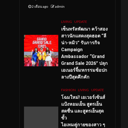
2 เดือน ago
admin
LIVING
UPDATE
เซ็นทรัลพัฒนา คว้าสอง
สาวนักแสดงสุดฮอต “ลี
น่า-หมิว” รับภารกิจ
Campaign
Ambassador “Grand
Grand Sale 2026” ปลุก
เอเนอร์จี้มหกรรมช้อปก
ลางปีสุดคึกคัก
FASHION
LIVING
UPDATE
โฉมใหม่
! เอเวอร์เซ้นส์
แป้งหอมเย็น สูตรเย็น
สดชื่น และสูตรเย็นสุด
ขั้ว
ไอเทมคู่กายของสาว ๆ