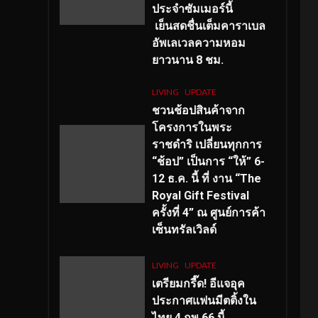
ประจำซัมเมอร์นี้
เย็นสดชื่นเต็มคาราเบล
อัพเลเวลความหอม
ยาวนาน
8
ชม.
LIVING
UPDATE
ชวนช้อปสินค้าจาก
โครงการในพระ
ราชดำริ เปลี่ยนทุกการ
“ช้อป” เป็นการ “ให้” 6-
12 ธ.ค. นี้ ที่ งาน “The
Royal Gift Festival
ครั้งที่ 4” ณ ศูนย์การค้า
เซ็นทรัลเวิลด์
LIVING
UPDATE
เตรียมกรี๊ด! อีแจอุค
ประกาศแฟนมีตติ้งใน
ไทย 4 กพ 66 นี้