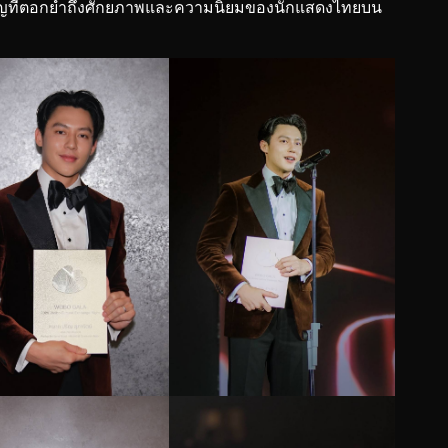
วสำคัญที่ตอกย้ำถึงศักยภาพและความนิยมของนักแสดงไทยบน