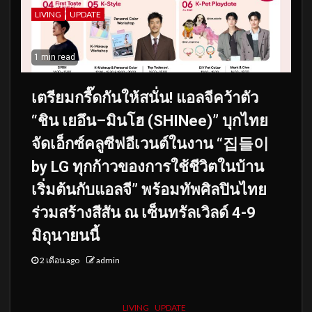
LIVING
UPDATE
1 min read
เตรียมกรี๊ดกันให้สนั่น! แอลจีคว้าตัว
“ชิน เยอึน–มินโฮ (SHINee)” บุกไทย
จัดเอ็กซ์คลูซีฟอีเวนต์ในงาน “집들이
by LG ทุกก้าวของการใช้ชีวิตในบ้าน
เริ่มต้นกับแอลจี” พร้อมทัพศิลปินไทย
ร่วมสร้างสีสัน ณ เซ็นทรัลเวิลด์ 4-9
มิถุนายนนี้
2 เดือน ago
admin
LIVING
UPDATE