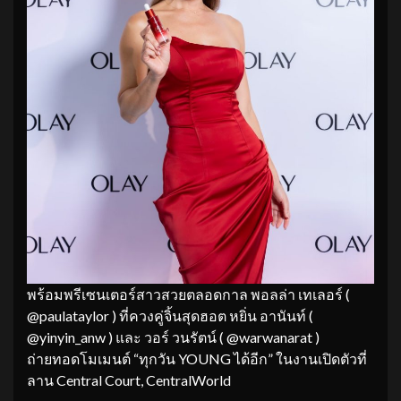
พร้อมพรีเซนเตอร์สาวสวยตลอดกาล พอลล่า เทเลอร์ (
@paulataylor ) ที่ควงคู่จิ้นสุดฮอต หยิ่น อานันท์ (
@yinyin_anw ) และ วอร์ วนรัตน์ ( @warwanarat )
ถ่ายทอดโมเมนต์ “ทุกวัน YOUNG ได้อีก” ในงานเปิดตัวที่
ลาน Central Court, CentralWorld