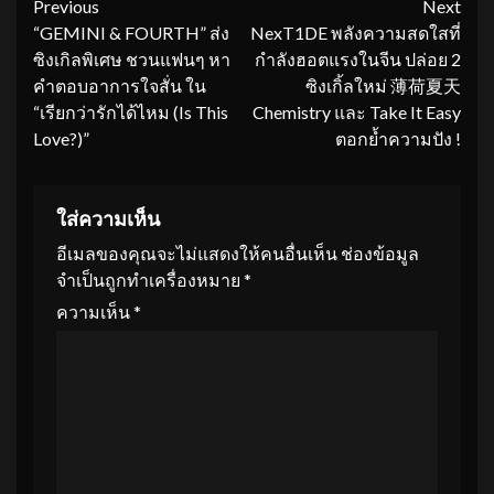
Continue
Previous
Next
“GEMINI & FOURTH” ส่ง
NexT1DE พลังความสดใสที่
Reading
ซิงเกิลพิเศษ ชวนแฟนๆ หา
กำลังฮอตแรงในจีน ปล่อย 2
คำตอบอาการใจสั่น ใน
ซิงเกิ้ลใหม่ 薄荷夏天
“เรียกว่ารักได้ไหม (Is This
Chemistry และ Take It Easy
Love?)”
ตอกย้ำความปัง !
ใส่ความเห็น
อีเมลของคุณจะไม่แสดงให้คนอื่นเห็น
ช่องข้อมูล
จำเป็นถูกทำเครื่องหมาย
*
ความเห็น
*