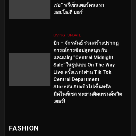
เร่อ” พรีเซ็นเตอร์คนแรก
เอส
.โอ.ดี มอร์
LIVING
UPDATE
บิว – จักรพันธ์ ร่วมสร้างปรากฏ
การณ์การช้อปสุดสนุก กับ
แคมเปญ “Central Midnight
Sale”ในรูปแบบ On The Way
Live ครั้งแรก! ผ่าน Tik Tok
Central Department
Storeส่ง #บะบิวไปเซ็นทรัล
มิดไนท์เซล ทะยานติดเทรนด์ทวิต
เตอร์!
FASHION