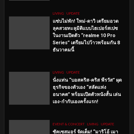
LIVING
UPDATE
แซ่บไม่พัก! ใหม่-ดาวิ เตรียมอวด
ลุคสวยทะลุมิติแบบไฮเปอร์สเปซ
ในงานเปิดตัว “realme 10 Pro
Series” เตรียมไปว้าวพร้อมกัน 8
ธันวาคมนี้
LIVING
UPDATE
นั่งแท่น “บอสคริส-คริส พีรวัส” ผุด
ธุรกิจของตัวเอง “สลัดแห่ง
อนาคต” พร้อมเปิดตัวหนังสั้น เล่น
เอง-กำกับเองครั้งแรก!
EVENT & CONCERT
LIVING
UPDATE
ซัคเซสมอร์ จัดเต็ม
!
“มาริโอ้ เมา