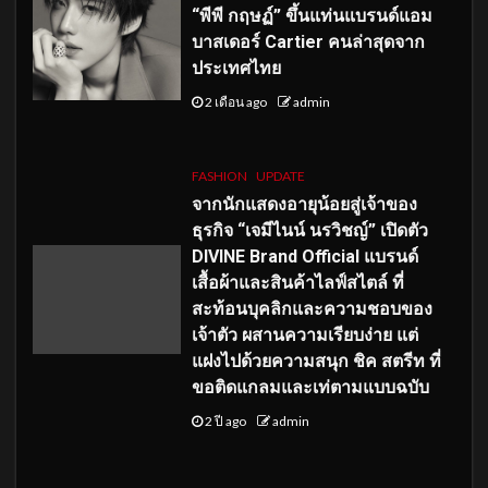
“พีพี กฤษฏ์” ขึ้นแท่นแบรนด์แอม
บาสเดอร์ Cartier คนล่าสุดจาก
ประเทศไทย
2 เดือน ago
admin
FASHION
UPDATE
จากนักแสดงอายุน้อยสู่เจ้าของ
ธุรกิจ “เจมีไนน์ นรวิชญ์” เปิดตัว
DIVINE Brand Official แบรนด์
เสื้อผ้าและสินค้าไลฟ์สไตล์ ที่
สะท้อนบุคลิกและความชอบของ
เจ้าตัว ผสานความเรียบง่าย แต่
แฝงไปด้วยความสนุก ชิค สตรีท ที่
ขอติดแกลมและเท่ตามแบบฉบับ
2 ปี ago
admin