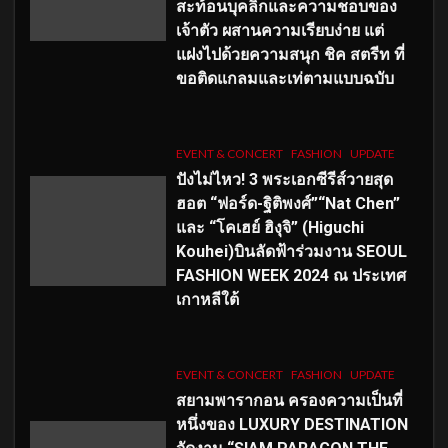
สะท้อนบุคลิกและความชอบของ
เจ้าตัว ผสานความเรียบง่าย แต่
แฝงไปด้วยความสนุก ชิค สตรีท ที่
ขอติดแกลมและเท่ตามแบบฉบับ
EVENT & CONCERT
FASHION
UPDATE
ปังไม่ไหว! 3 พระเอกซีรีส์วายสุด
ฮอต “ฟอร์ด-ฐิติพงศ์”“Nat Chen”
และ “โคเฮย์ ฮิงุจิ” (Higuchi
Kouhei)บินลัดฟ้าร่วมงาน SEOUL
FASHION WEEK 2024 ณ ประเทศ
เกาหลีใต้
EVENT & CONCERT
FASHION
UPDATE
สยามพารากอน ครองความเป็นที่
หนึ่งของ LUXURY DESTINATION