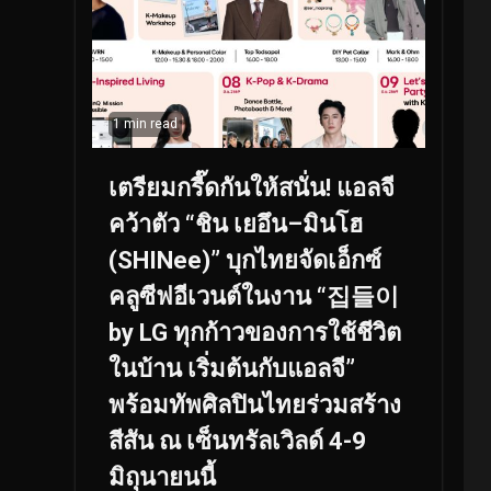
1 min read
เตรียมกรี๊ดกันให้สนั่น! แอลจี
คว้าตัว “ชิน เยอึน–มินโฮ
(SHINee)” บุกไทยจัดเอ็กซ์
คลูซีฟอีเวนต์ในงาน “집들이
by LG ทุกก้าวของการใช้ชีวิต
ในบ้าน เริ่มต้นกับแอลจี”
พร้อมทัพศิลปินไทยร่วมสร้าง
สีสัน ณ เซ็นทรัลเวิลด์ 4-9
มิถุนายนนี้