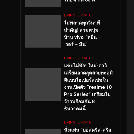
LIVING
UPDATE
ไม่พลาดทุกวินาที
สำคัญ
! สามหนุ่ม
บ้าน vivo ‘หยิ่น –
วอร์ – มีน’
LIVING
UPDATE
แซ่บไม่พัก! ใหม่-ดาวิ
เตรียมอวดลุคสวยทะลุมิ
ติแบบไฮเปอร์สเปซใน
งานเปิดตัว “realme 10
Pro Series” เตรียมไป
ว้าวพร้อมกัน 8
ธันวาคมนี้
LIVING
UPDATE
นั่งแท่น “บอสคริส-คริส