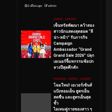
2 เดือน ago
admin
LIVING
UPDATE
เซ็นทรัลพัฒนา คว้าสอง
สาวนักแสดงสุดฮอต “ลี
น่า-หมิว” รับภารกิจ
Campaign
Ambassador “Grand
Grand Sale 2026” ปลุก
เอเนอร์จี้มหกรรมช้อปก
ลางปีสุดคึกคัก
FASHION
LIVING
UPDATE
โฉมใหม่
! เอเวอร์เซ้นส์
แป้งหอมเย็น สูตรเย็น
สดชื่น และสูตรเย็นสุด
ขั้ว
ไอเทมคู่กายของสาว ๆ