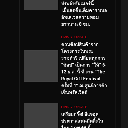
ประจำซัมเมอร์นี้
เย็นสดชื่นเต็มคาราเบล
อัพเลเวลความหอม
ยาวนาน
8
ชม.
LIVING
UPDATE
ชวนช้อปสินค้าจาก
โครงการในพระ
ราชดำริ เปลี่ยนทุกการ
“ช้อป” เป็นการ “ให้” 6-
12 ธ.ค. นี้ ที่ งาน “The
Royal Gift Festival
ครั้งที่ 4” ณ ศูนย์การค้า
เซ็นทรัลเวิลด์
LIVING
UPDATE
เตรียมกรี๊ด! อีแจอุค
ประกาศแฟนมีตติ้งใน
ไทย 4 กพ 66 นี้