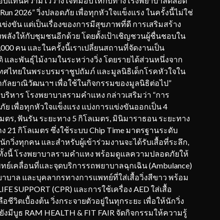
นสิ่งตอบแทนความไว้วางใจที่มอบให้กับทางโรงพยาบาลตลอด
 2026” วิ่งปลอดภัย เพื่อทุกหัวใจแข็งแรง ในครั้งนี้ไม่ใช่
่งขัน แต่เป็นเรื่องของการมีสุขภาพที่ดี การเสริมสร้าง
ลังให้กับชุมชนอีกด้วย โดยตั้งเป้าเชิญชวนผู้ชื่นชอบใน
000 คน และในครั้งนี้เราเปลี่ยนสถานที่จัดงานเป็น
ิ และพันธุ์ไม้งามในระหว่างวิ่ง โดยรายได้ส่วนหนึ่งจาก
ะเทศไทยในพระบรมราชูปถัมภ์ และมูลนิธิเด็กโรคหัวใจใน
้ากัลยาณิวัฒนาฯ เพื่อใช้ในกิจกรรมของมูลนิธิต่อไป”
ารบริหาร โรงพยาบาลรามคำแหง กล่าวเสริมว่า “การ
ดภัย เพื่อทุกหัวใจแข็งแรง แบ่งการแข่งขันออกเป็น 4
โลเมตร, ฟันรัน ระยะทาง 5 กิโลเมตร, มินิมาราธอน ระยะทาง
 21 กิโลเมตร ซึ่งใช้ระบบ Chip Time มาตรฐานระดับ
วิ่งทุกคน และสำหรับผู้เข้าร่วมงานจะได้รับเสื้อที่ระลึก,
 ทั้งนี้ โรงพยาบาลรามคำแหง พร้อมดูแลความปลอดภัยให้
ทย์เคลื่อนที่และจุดบริการรถพยาบาลฉุกเฉิน (Ambulance)
าบาล และบุคลากรทางการแพทย์ที่ใส่เสื้อวิ่งสีขาว พร้อม
 LIFE SUPPORT (CPR) และการใช้เครื่อง AED ใส่เสื้อ
ือชีวิตเบื้องต้น วิ่งกระจายตัวอยู่ในทุกระยะ เพื่อให้นักวิ่ง
ยังมีบูธ RAM HEALTH & FIT FAIR จัดกิจกรรมให้ความรู้