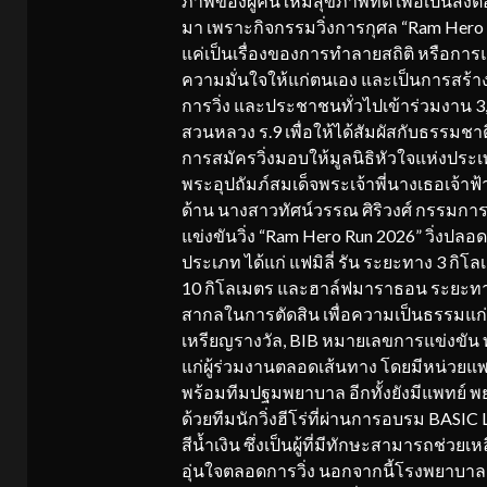
ภาพของผู้คนให้มีสุขภาพที่ดี เพื่อเป็
มา เพราะกิจกรรมวิ่งการกุศล “Ram Hero Run
แค่เป็นเรื่องของการทำลายสถิติ หรือการแข
ความมั่นใจให้แก่ตนเอง และเป็นการสร้างพ
การวิ่ง และประชาชนทั่วไปเข้าร่วมงาน 3,
สวนหลวง ร.9 เพื่อให้ได้สัมผัสกับธรรมชาต
การสมัครวิ่งมอบให้มูลนิธิหัวใจแห่งปร
พระอุปถัมภ์สมเด็จพระเจ้าพี่นางเธอเจ้าฟ
ด้าน นางสาวทัศน์วรรณ ศิริวงศ์ กรรมก
แข่งขันวิ่ง “Ram Hero Run 2026” วิ่งปลอ
ประเภท ได้แก่ แฟมิลี่ รัน ระยะทาง 3 กิ
10 กิโลเมตร และฮาล์ฟมาราธอน ระยะทาง
สากลในการตัดสิน เพื่อความเป็นธรรมแก่นัก
เหรียญรางวัล, BIB หมายเลขการแข่งขัน
แก่ผู้ร่วมงานตลอดเส้นทาง โดยมีหน่วยแพ
พร้อมทีมปฐมพยาบาล อีกทั้งยังมีแพทย์ พย
ด้วยทีมนักวิ่งฮีโร่ที่ผ่านการอบรม BASIC
สีน้ำเงิน ซึ่งเป็นผู้ที่มีทักษะสามารถช่วยเหล
อุ่นใจตลอดการวิ่ง นอกจากนี้โรงพยาบาล