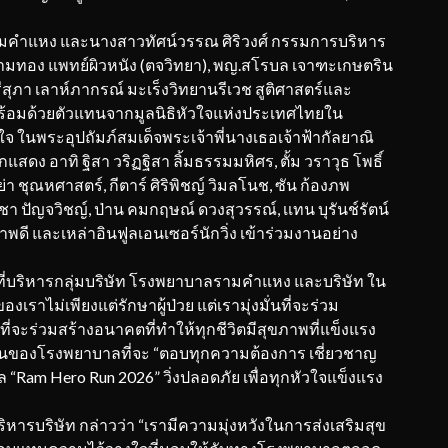
ำแหง และนางสาวทัศน์วรรณ ศิริวงศ์ กรรมการบริหาร
ทอง แพทย์ผิวหนัง (ตจวิทยา), พญ.สโรบล เจาฑะเกษตริน
รีสุภา เลาห์ภากรณ์ มะเร็งวิทยานรีเวช สูติศาสตร์และ
 พร้อมด้วยตัวแทนจากมูลนิธิหัวใจแห่งประเทศไทยใน
จ ในพระอุปถัมภ์สมเด็จพระเจ้าพี่นางเธอเจ้าฟ้ากัลยาณิ
ดง อาทิ ฐิสา วริฏฐิสา ลิ้มธรรมมหิศร, ตั้ม วราวุธ โพธิ์
ณย่า ชุณหศาสตร์, กีตาร์ ศิริพิชญ์ วิมลโนช, ซัน ก้องภพ
 ปัญจวิชญ์, ป่าน คมกฤษณ์ ดวงสุวรรณ์, เเทน บุรันช์รัตน์
พดี และเหล่าอินฟูลเอนเซอร์นักวิ่ง เข้าร่วมงานอย่าง
ที่บริหารกลุ่มบริษัท โรงพยาบาลรามคำแหง และบริษัท ใน
ราไม่เพียงแต่รักษาผู้ป่วย แต่เรามุ่งมั่นที่จะร่วม
่จะร่วมสร้างอนาคตที่ทำให้ทุกชีวิตมีสุขภาพที่แข็งแรง
ุ่งมั่นของโรงพยาบาลที่จะ “ตอบทุกความต้องการ เชี่ยวชาญ
ล “Ram Hero Run 2026” วิ่งปลอดภัย เพื่อทุกหัวใจแข็งแรง
รบริษัท กล่าวว่า “เรามีความมุ่งหวังในการส่งเสริมสุข