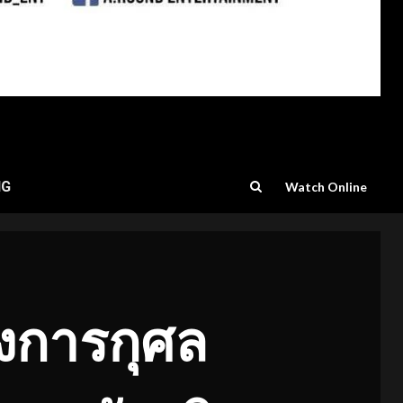
NG
Watch Online
่งการกุศล