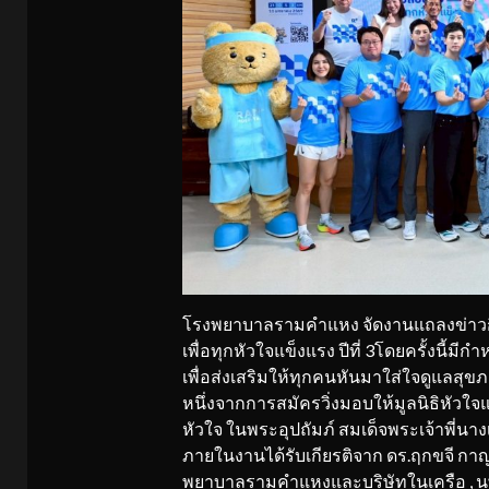
โรงพยาบาลรามคำแหง จัดงานแถลงข่าวกิจก
เพื่อทุกหัวใจแข็งแรง ปีที่ 3โดยครั้งนี้ม
เพื่อส่งเสริมให้ทุกคนหันมาใส่ใจดูแลสุ
หนึ่งจากการสมัครวิ่งมอบให้มูลนิธิหัวใ
หัวใจ ในพระอุปถัมภ์ สมเด็จพระเจ้าพี่น
ภายในงานได้รับเกียรติจาก ดร.ฤกขจี กาญจ
พยาบาลรามคำแหงและบริษัทในเครือ , น