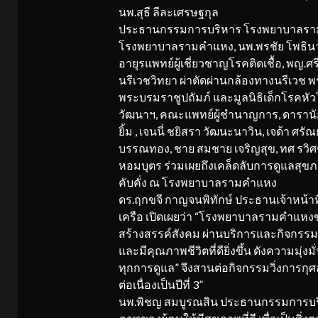
นพ.สุธี ลีละเศรษฐกุล
ประธานกรรมการบริหาร โรงพยาบาลรามค
โรงพยาบาลรามคำแหง, นพ.พรชัย โพธินาม
อายุรแพทย์ผู้เชี่ยวชาญโรคติดเชื้อ, พญ.ศ
นรีเวชวิทยา ผ่าตัดผ่านกล้องทางนรีเวช
พระบรมราชูปถัมภ์ และมูลนิธิเด็กโรคหัวใ
วัฒนาฯ, คณะแพทย์ผู้ชำนาญการ, ดารานักแส
ยิ้ม , เจนนี่ ชยิสรา วัฒนะนาวิน, เจด้า ศรั
บรรณทอง, ชาย สมชาย เจริญสุข, ทศ รวิศชา
หอมบุตร ร่วมเผยถึงเคล็ดลับการดูแลสุขภา
คับคั่ง ณ โรงพยาบาลรามคำแหง
ดร.ฤกขจี กาญจนพิทักษ์ ประธานเจ้าหน้า
เครือ เปิดเผยว่า “โรงพยาบาลรามคำแหงของเ
สร้างสรรค์สังคม ผ่านบริการและกิจกรรมที
และมีคุณภาพชีวิตที่ดียิ่งขึ้น ดังความม
ทุกการดูแล” จึงสานต่อกิจกรรมวิ่งการกุศ
ต่อเนื่องเป็นปีที่ 3”
นพ.พิชญ สมบูรณสิน ประธานกรรมการบริหา