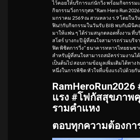
ไว้คอยให้บริการแก่นักวิ่ง พร้อมกิจกรรมเ
กิจกรรมวิ่งการกุศล “Ram Hero Run 2026” ว
มกราคม 2569 ณ สวนหลวง ร.9 โดยในวันเสา
ฟิน!!กับกิจกรรมในวันรับ BIB พบกับมินิคอน
มาให้แฟน ๆ ได้ร่วมสนุกตลอดทั้งงาน ที่
สโตร์ บางกะปิ ผู้ที่สนใจสามารถร่วมบร
ฟิต พิชิตการวิ่ง” ธนาคารทหารไทยธนชา
สำหรับผู้ที่สนใจสามารถสมัครร่วมงานได้ที่ 
เป็นต้นไป สอบถามข้อมูลเพิ่มเติมได้ทาง
หนึ่งในการพิชิต หัวใจที่แข็งแรงไปด้วยก
RamHeroRun2026 #วิ
แรง #โฟกัสสุขภาพคุ
รามคำแหง
ตอบทุกความต้องการ