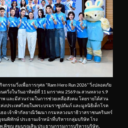
รรมวิ่งเพื่อการกุศล “Ram Hero Run 2026” วิ่งปลอดภัย
ีกำหนดวิ่งในวันอาทิตย์ที่ 11 มกราคม 2569 ณ สวนหลวง ร.9
ขภาพ และมีส่วนร่วมในการช่วยเหลือสังคม โดยรายได้ส่วน
จแห่งประเทศไทยในพระบรมราชูปถัมภ์ และมูลนิธิเด็กโรค
างเธอ เจ้าฟ้ากัลยาณิวัฒนา กรมหลวงนราธิวาสราชนครินทร์
นพิทักษ์ ประธานเจ้าหน้าที่บริหารกลุ่มบริษัท โรง
พ.พิชญ สมบูรณสิน ประธานกรรมการบริหารบริษัท,