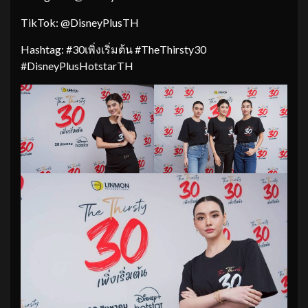
TikTok: @DisneyPlusTH
Hashtag: #30เพิ่งเริ่มต้น #TheThirsty30
#DisneyPlusHotstarTH