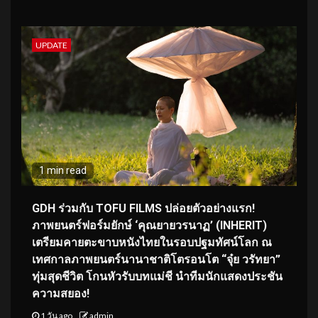
UPDATE
1 min read
GDH ร่วมกับ TOFU FILMS ปล่อยตัวอย่างแรก!
ภาพยนตร์ฟอร์มยักษ์ ‘คุณยายวรนาฏ’ (INHERIT)
เตรียมคายตะขาบหนังไทยในรอบปฐมทัศน์โลก ณ
เทศกาลภาพยนตร์นานาชาติโตรอนโต “จุ๋ย วรัทยา”
ทุ่มสุดชีวิต โกนหัวรับบทแม่ชี นำทีมนักแสดงประชัน
ความสยอง!
1 วัน ago
admin