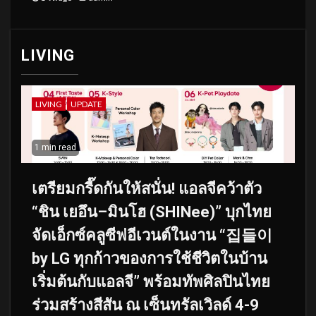
LIVING
LIVING
UPDATE
1 min read
เตรียมกรี๊ดกันให้สนั่น! แอลจีคว้าตัว
“ชิน เยอึน–มินโฮ (SHINee)” บุกไทย
จัดเอ็กซ์คลูซีฟอีเวนต์ในงาน “집들이
by LG ทุกก้าวของการใช้ชีวิตในบ้าน
เริ่มต้นกับแอลจี” พร้อมทัพศิลปินไทย
ร่วมสร้างสีสัน ณ เซ็นทรัลเวิลด์ 4-9