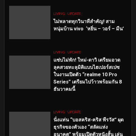
LIVING
UPDATE
ไม่พลาดทุกวินาทีสำคัญ
! สาม
หนุ่มบ้าน vivo ‘หยิ่น – วอร์ – มีน’
LIVING
UPDATE
แซ่บไม่พัก! ใหม่-ดาวิ เตรียมอวด
ลุคสวยทะลุมิติแบบไฮเปอร์สเปซ
ในงานเปิดตัว “realme 10 Pro
Series” เตรียมไปว้าวพร้อมกัน 8
ธันวาคมนี้
LIVING
UPDATE
นั่งแท่น “บอสคริส-คริส พีรวัส” ผุด
ธุรกิจของตัวเอง “สลัดแห่ง
อนาคต” พร้อมเปิดตัวหนังสั้น เล่น