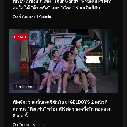
เปรี้ยวในซิงเกิลใหม่ “Your Candy” พร้อมเสิร์ฟ MV
สดใส ได้ “ต้าเหนิง” และ “ณิชา” ร่วมเติมสีสัน
5 ชั่วโมง ago
admin
UPDATE
1 min read
เปิดจักรวาลเล็บเจลซีซันใหม่! GELBOYS 2 เดบิวต์
สถานะ “ติ่งแฟน” พร้อมเสิร์ฟความคลั่งรัก ตอนแรก
8 ส.ค.นี้
1 วัน ago
admin