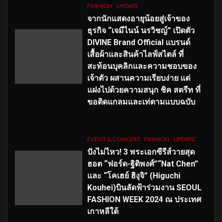
FASHION
UPDATE
จากนักแสดงอายุน้อยสู่เจ้าของ
ธุรกิจ “เจมีไนน์ นรวิชญ์” เปิดตัว
DIVINE Brand Official แบรนด์
เสื้อผ้าและสินค้าไลฟ์สไตล์ ที่
สะท้อนบุคลิกและความชอบของ
เจ้าตัว ผสานความเรียบง่าย แต่
แฝงไปด้วยความสนุก ชิค สตรีท ที่
ขอติดแกลมและเท่ตามแบบฉบับ
EVENT & CONCERT
FASHION
UPDATE
ปังไม่ไหว! 3 พระเอกซีรีส์วายสุด
ฮอต “ฟอร์ด-ฐิติพงศ์”“Nat Chen”
และ “โคเฮย์ ฮิงุจิ” (Higuchi
Kouhei)บินลัดฟ้าร่วมงาน SEOUL
FASHION WEEK 2024 ณ ประเทศ
เกาหลีใต้