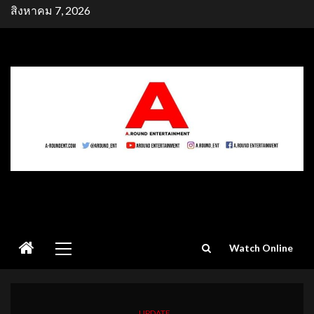
Skip
สิงหาคม 7, 2026
to
content
Primary
Watch Online
Menu
UPDATE