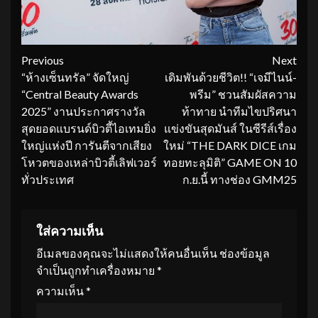
Continue
Previous
Next
“ห้างเซ็นทรัล” จัดใหญ่
เดิมพันด้วยชีวิต!! “เจมีไนน์-
Reading
“Central Beauty Awards
พรีม” ชวนสัมผัสความ
2025” งานประกาศรางวัล
ท้าทาย นำทีมไขปริศนา
สุดยอดแบรนด์บิวตี้ไอเทมยิ่ง
แข่งขันสุดมันส์ ในซีรีส์เรื่อง
ใหญ่แห่งปี การันตีจากเสียง
ใหม่ “THE DARK DICE เกม
โหวตของเหล่าบิวตี้เลิฟเวอร์
ทอยทะลุมิติ” GAME ON 10
ทั่วประเทศ
ก.ย.นี้ ทางช่อง GMM25
ใส่ความเห็น
อีเมลของคุณจะไม่แสดงให้คนอื่นเห็น
ช่องข้อมูล
จำเป็นถูกทำเครื่องหมาย
*
ความเห็น
*