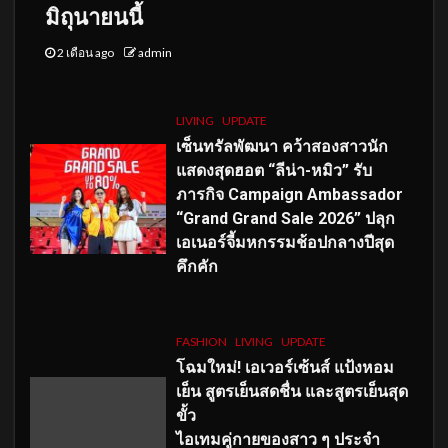
มิถุนายนนี้
2 เดือน ago
admin
LIVING
UPDATE
เซ็นทรัลพัฒนา คว้าสองสาวนัก
แสดงสุดฮอต “ลีน่า-หมิว” รับ
ภารกิจ Campaign Ambassador
“Grand Grand Sale 2026” ปลุก
เอเนอร์จี้มหกรรมช้อปกลางปีสุด
คึกคัก
FASHION
LIVING
UPDATE
โฉมใหม่
! เอเวอร์เซ้นส์ แป้งหอม
เย็น สูตรเย็นสดชื่น และสูตรเย็นสุด
ขั้ว
ไอเทมคู่กายของสาว ๆ ประจำ