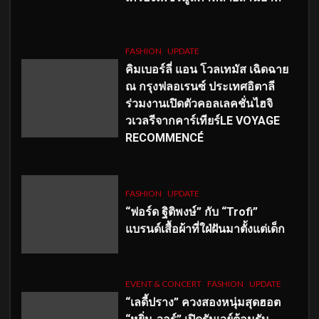
FASHION
UPDATE
คิมเบอร์ลี่ แอน โวลเทมัส เฉิดฉาย
ณ กรุงฟลอเรนซ์ ประเทศอิตาลี
ร่วมงานเปิดตัวคอลเลคชั่นไฮจิ
วเวลรีจากคาร์เทียร์LE VOYAGE
RECOMMENCÉ
FASHION
UPDATE
“ฟอร์ด ฐิติพงษ์” กับ “Trofi”
แบรนด์เสื้อผ้าที่ใฝ่ฝันมาตั้งแต่เด็ก
EVENT & CONCERT
FASHION
UPDATE
“เลดี้ปราง” ควงสองหนุ่มสุดฮอต