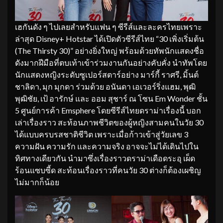
เฮกันดัง ๆ ไปเลยสำหรับแฟน ๆ ซีรีส์และละครไทยเพราะ
ล่าสุด Disney+ Hotstar ได้เปิดตัวซีรีส์ไทย “30 เพิ่งเริ่มต้น
(The Thirsty 30)” อย่างยิ่งใหญ่ พร้อมด้วยทัพนักแสดงชื่อ
ดังมากฝีมือที่ตบเท้าเข้าร่วมงานกันอย่างคับคั่ง นำทัพโดย
นักแสดงหญิงระดับซูเปอร์สตาร์อย่าง มาร์กี้ ราศรี, มิ้นต์
ชาลิดา, มุก มุกดา ร่วมด้วย อนันดา เอเวอร์ริ่งแฮม, พุฒิ
พุฒิชัย, เป้ อารักษ์ และ ออม สุชาร์ ณ โซน Em Wonder ชั้น
5 ศูนย์การค้า Emsphere โดยซีรีส์ไทยดราม่าเรื่องนี้ บอก
เล่าเรื่องราว สะท้อนภาพชีวิตของผู้หญิงสามคนในวัย 30
ได้แบบครบรสชาติชีวิต เพราะเมื่อก้าวเข้าสู่วัยเลข 3
ความฝัน ความรัก และความจริง อาจจะไม่ได้เดินไปใน
ทิศทางเดียวกัน นำมาซึ่งเรื่องราวดราม่าเดือดระอุ เผ็ด
ร้อนแซบซี้ด สะท้อนเรื่องราวที่คนวัย 30 ต่างก็ต้องเผชิญ
ไม่มากก็น้อย