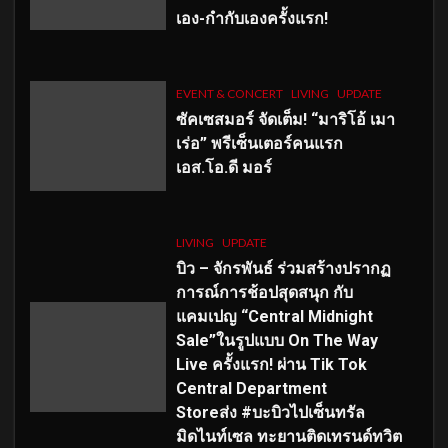
เอง-กำกับเองครั้งแรก!
EVENT & CONCERT
LIVING
UPDATE
ซัคเซสมอร์ จัดเต็ม
!
“มาริโอ้ เมา
เร่อ” พรีเซ็นเตอร์คนแรก
เอส
.โอ.ดี มอร์
LIVING
UPDATE
บิว – จักรพันธ์ ร่วมสร้างปรากฏ
การณ์การช้อปสุดสนุก กับ
แคมเปญ “Central Midnight
Sale”ในรูปแบบ On The Way
Live ครั้งแรก! ผ่าน Tik Tok
Central Department
Storeส่ง #บะบิวไปเซ็นทรัล
มิดไนท์เซล ทะยานติดเทรนด์ทวิต