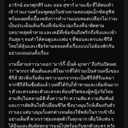
อารักษ์ อมรศุภสิริ และ ออม สุชาร์ มานะยิ่ง ที่ได้ตบเท้า
เข้าร่วมงานพร้อมพูดคุยในช่วงถามตอบสุดเอ็กซ์คลูซีฟ
พร้อมเผยทั้งเบื้องหลังการทำงานแบบหมดเปลือกไม่ว่าจะ
เป็นประเด็นเส้นเรื่องที่เข้มข้น ปมเรื่องที่น่าติดตาม
บทบาทสุดท้าทาย และเคมีที่เข้มข้นถึงพริกถึงขิงและเข้า
กันสุด ๆ จนทำให้คนดูและแฟน ๆ ที่ชอบละครและซีรีส์
ไทยได้ลุ้นและเชียร์ตามตลอดทั้งเรื่องแบบไม่ต้องพักกัน
อย่างแน่นอนทั้งเรื่อง
งานนี้สามสาวนางเอก “มาร์กี้-มิ้นต์-มุกดา” ถึงกับเปิดเผย
ว่า “พวกเราตื่นเต้นและดีใจมากที่ได้ร่วมเป็นส่วนหนึ่งของ
ซีรีส์ 30 เพิ่งเริ่มต้น เพราะนอกจากจะเป็นซีรีส์ที่รีเมคมา
จากซีรีส์จีนชื่อดังแล้ว บทที่ได้รับก็ท้าทายและเข้มข้นมาก
ๆ ตัวละครแต่ละตัวละครสะท้อนชีวิตของผู้หญิงวัยไทย
สามสิบในหลายมิติ ทั้งความรัก ความฝัน ความสัมพันธ์
และการตัดสินใจที่เปลี่ยนชีวิต ซึ่งบางมุมใกล้เคียงกับตัว
เราเอง แต่บางมุมก็แตกต่างจนต้องใช้พลังในการเข้าถึง
อย่างเต็มที่ พวกเราทุ่มเทสุดตัวในทุกฉาก เพื่อให้แฟน ๆ
ได้อินและสัมผัสทุกอารมณ์ไปพร้อมกับทุกตัวละคร หวัง