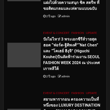
แฝงไปด้วยความสนุก ชิค สตรีท ที่
ขอติดแกลมและเท่ตามแบบฉบับ
2 ปี ago
admin
EVENT & CONCERT
FASHION
UPDATE
ปังไม่ไหว! 3 พระเอกซีรีส์วายสุด
ฮอต “ฟอร์ด-ฐิติพงศ์”“Nat Chen”
และ “โคเฮย์ ฮิงุจิ” (Higuchi
Kouhei)บินลัดฟ้าร่วมงาน SEOUL
FASHION WEEK 2024 ณ ประเทศ
เกาหลีใต้
2 ปี ago
admin
EVENT & CONCERT
FASHION
UPDATE
สยามพารากอน ครองความเป็นที่
หนึ่งของ LUXURY DESTINATION