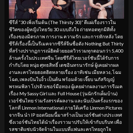
ซีรีส์ “30 เพิ่งเริ่มต้น (The Thirsty 30)” ตีแผ่เรื่องราวใน
ชีวิตของผู้หญิงไทยวัย 30 แบบถึงใจ ถ่ายทอดทุกมิติทั้ง
เรื่องของมิตรภาพ การงาน ความรัก และการหักหลัง โดย
ซีรีส์เรื่องนี้เป็นรีเมคจากซีรีส์จีนชื่อดัง Nothing But Thirty
ที่สร้างปรากฏการณ์ฮิตด้วยยอดวิวรวมทุกตอนกว่า 5,400
ล้านครั้งในประเทศจีน โดยซีรีส์ไทยเวอร์ชันนี้ได้รับการ
กำกับโดย หนุ่ย ศุทธสิทธิ์ เดชอินทรนารักษ์ ผู้เคยฝากผล
งานละครไทยฮอตฮิตหลายเรื่อง อาทิเช่น เมียหลวง, โฉม
โฉด, เพลงบินใบงิ้ว เป็นต้น พร้อมด้วย เจี๊ยบ นภัสริญญ์
พรหมพิลา โปรดิวเซอร์มือทอง ผู้เคยฝากผลงานการรีเมค
เรื่อง My Sassy Girl และ Full House (วุ่นนักรักเต็มบ้าน)
เวอร์ชันไทย ร่วมรังสรรค์ผลงาน และนับเป็นครั้งแรกของ
โลกที่ Linmon International ภายใต้เครือ Linmon Pictures
จากจีน นำ IP ยอดนิยมนี้มาสร้างเป็นเวอร์ชันต่างประเทศ
ซึ่งเวอร์ชันไทยได้นำเรื่องราวมาปรับให้เข้ากับบริบท เพื่อ
รสชาติแซ่บนัวจัดจ้านในแบบที่แฟนละครไทยถูกใจ