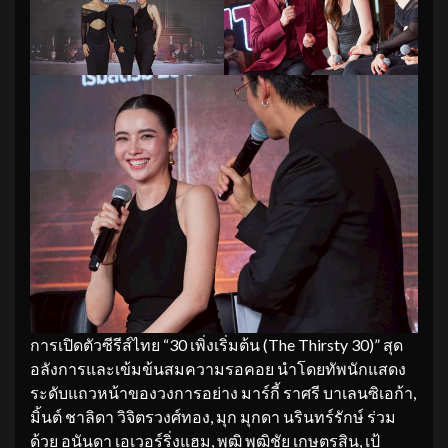
การเปิดตัวซีรีส์ไทย “30 เพิ่งเริ่มต้น (The Thirsty 30)” สุด
อลังการและเข้มข้นสมความรอคอย นำโดยทัพนักแสดง
ระดับแถวหน้าของวงการอย่าง มาร์กี้ ราศรี บาเลนซิเอก้า,
มิ้นต์ ชาลิดา วิจิตรวงศ์ทอง, มุก มุกดา นรินทร์รักษ์ ร่วม
ด้วย อนันดา เอเวอร์ริ่งแฮม, พุฒิ พุฒิชัย เกษตรสิน, เป้