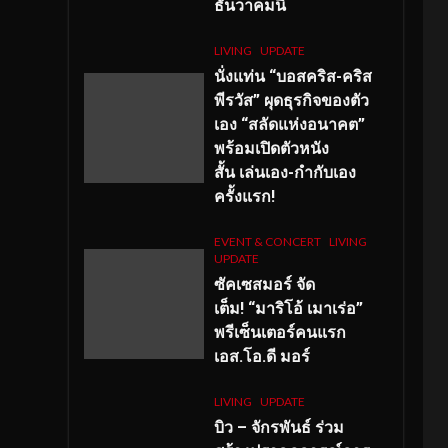
ธันวาคมนี้
LIVING
UPDATE
นั่งแท่น “บอสคริส-คริส
พีรวัส” ผุดธุรกิจของตัว
เอง “สลัดแห่งอนาคต”
พร้อมเปิดตัวหนัง
สั้น เล่นเอง-กำกับเอง
ครั้งแรก!
EVENT & CONCERT
LIVING
UPDATE
ซัคเซสมอร์ จัด
เต็ม
!
“มาริโอ้ เมาเร่อ”
พรีเซ็นเตอร์คนแรก
เอส
.โอ.ดี มอร์
LIVING
UPDATE
บิว – จักรพันธ์ ร่วม