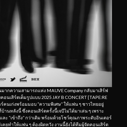
) ศิลปินมากความสามารถแห่ง MAUVE Company กลับมาเสิร์ฟ
ับคอนเสิร์ตเต็มรูปแบบ 2025 JAY B CONCERT [TAPE:RE
์คนเก่งพร้อมมอบ “ความพิเศษ” ให้แฟน ๆ ชาวไทยอยู่
บ้านหลังนี้ ซึ่งคอนเสิร์ตครั้งนี้เจบีไม่ได้มาเล่น ๆ เพราะ
และ “เข้าถึง” กว่าเดิม พร้อมด้วยโชว์คุณภาพระดับอินเตอร์
เคยทำให้แฟน ๆ ต้องผิดหวัง งานนี้ยังได้ทีมผู้จัดคอนเสิร์ต