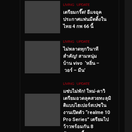
LIVING
UPDATE
เตรียมกรี๊ด! อีแจอุค
ประกาศแฟนมีตติ้งใน
ไทย 4 กพ 66 นี้
LIVING
UPDATE
ไม่พลาดทุกวินาที
สำคัญ
! สามหนุ่ม
บ้าน vivo ‘หยิ่น –
วอร์ – มีน’
LIVING
UPDATE
แซ่บไม่พัก! ใหม่-ดาวิ
เตรียมอวดลุคสวยทะลุมิ
ติแบบไฮเปอร์สเปซใน
งานเปิดตัว “realme 10
Pro Series” เตรียมไป
ว้าวพร้อมกัน 8