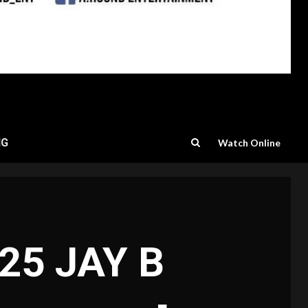
NG
Watch Online
025 JAY B