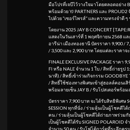
มือโปรที่เจบีไว้วางใจมาโดยตลอดอย่าง BE
พร้อมด้วย YJ PARTNERS และ PROUD2 จับม
ไปด้วย “เซอร์ไพรส์” และความทรงจำดี ๆ
โดยงาน 2025 JAY B CONCERT [TAPE:RE
แสดงในวันเสาร์ที่ 1 พฤศจิกายน 2568 และ
อารีน่า เมืองทองธานี บัตรราคา 9,900 / 7,90
/ 3,500 และ 2,900 บาท โดยแต่ละราคาจะได้
FINALE EXCLUSIVE PACKAGE ราคา 9,900 บ
FI หรือ NALE จำนวน 1 ใบ / สิทธิ์ถ่ายรูป
นาที) / สิทธิ์เข้าร่วมกิจกรรม GOODBYE T
/ สิทธิ์ใช้ช่องทางพิเศษเข้าสู่ฮอลล์คอนเส
พร้อมลายเซ็น JAY B / รับโปสเตอร์พร้อมลา
บัตรราคา 7,900 บาท จะได้รับสิทธิพิเ
SESSION ทุกที่นั่ง / ร่วมลุ้นเป็นผู้โชค
คน / ร่วมลุ้นเป็นผู้โชคดีได้ถ่ายภาพร่ว
เป็นผู้โชคดีได้รับ SIGNED POLAROID จำ
จำนวน 50 คน / รับโฟโต้การ์ดที่ระลึกครบท