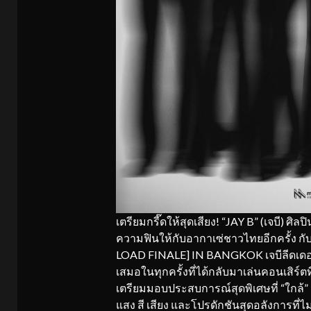
เตรียมกรี๊ดให้สุดเสียง! “JAY B” (เจบี
ความฟินให้กับอากาเซ่ชาวไทยอีกครั้ง ก
LOAD FINALE] IN BANGKOK เจบีลีดเดอร
เสมอในทุกครั้งที่ได้กลับมาเล่นคอนเสิร์ตที่
เตรียมมอบประสบการณ์สุดพิเศษที่ “ใกล้” 
แสง สี เสียง และโปรดักชันสุดอลังการที่ไม่