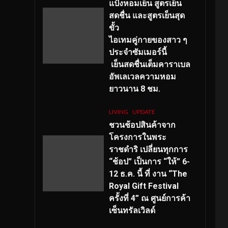
แป้งหอมเย็น สูตรเย็น
สดชื่น และสูตรเย็นสุด
ขั้ว
ไอเทมคู่กายของสาว ๆ
ประจำซัมเมอร์นี้
เย็นสดชื่นเต็มคาราเบล
อัพเลเวลความหอม
ยาวนาน
8
ชม.
LIVING
UPDATE
ชวนช้อปสินค้าจาก
โครงการในพระ
ราชดำริ เปลี่ยนทุกการ
“ช้อป” เป็นการ “ให้” 6-
12 ธ.ค. นี้ ที่ งาน “The
Royal Gift Festival
ครั้งที่ 4” ณ ศูนย์การค้า
เซ็นทรัลเวิลด์