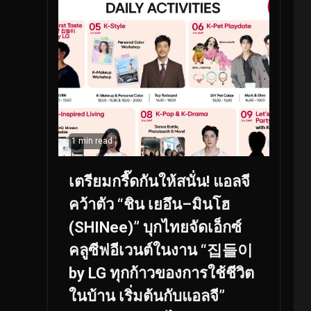
1 min read
เตรียมกรี๊ดกันให้สนั่น! แอลจี
คว้าตัว “ชิน เยอึน–มินโฮ
(SHINee)” บุกไทยจัดเอ็กซ์
คลูซีฟอีเวนต์ในงาน “집들이
by LG ทุกก้าวของการใช้ชีวิต
ในบ้าน เริ่มต้นกับแอลจี”