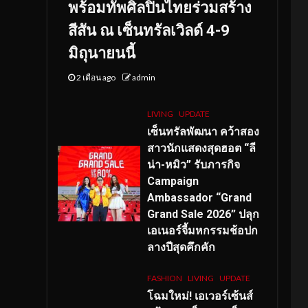
พร้อมทัพศิลปินไทยร่วมสร้าง
สีสัน ณ เซ็นทรัลเวิลด์ 4-9
มิถุนายนนี้
2 เดือน ago
admin
LIVING
UPDATE
เซ็นทรัลพัฒนา คว้าสอง
สาวนักแสดงสุดฮอต “ลี
น่า-หมิว” รับภารกิจ
Campaign
Ambassador “Grand
Grand Sale 2026” ปลุก
เอเนอร์จี้มหกรรมช้อปก
ลางปีสุดคึกคัก
FASHION
LIVING
UPDATE
โฉมใหม่
! เอเวอร์เซ้นส์