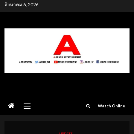
Skip
สิงหาคม 6, 2026
to
content
Primary
Watch Online
Menu
UPDATE