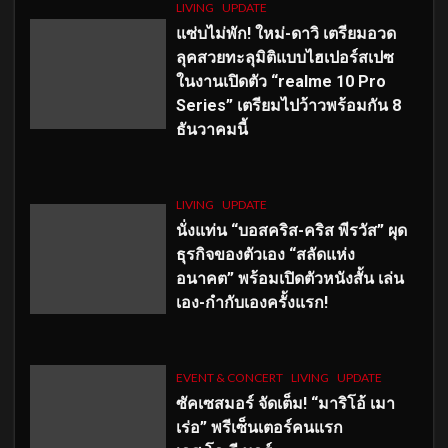
LIVING
UPDATE
แซ่บไม่พัก! ใหม่-ดาวิ เตรียมอวด
ลุคสวยทะลุมิติแบบไฮเปอร์สเปซ
ในงานเปิดตัว “realme 10 Pro
Series” เตรียมไปว้าวพร้อมกัน 8
ธันวาคมนี้
LIVING
UPDATE
นั่งแท่น “บอสคริส-คริส พีรวัส” ผุด
ธุรกิจของตัวเอง “สลัดแห่ง
อนาคต” พร้อมเปิดตัวหนังสั้น เล่น
เอง-กำกับเองครั้งแรก!
EVENT & CONCERT
LIVING
UPDATE
ซัคเซสมอร์ จัดเต็ม
!
“มาริโอ้ เมา
เร่อ” พรีเซ็นเตอร์คนแรก