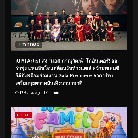
1 min read
iQIYI Artist ส่ง “มอส ภาณุวัฒน์” โกอินเตอร์! ออ
ร่าพุ่ง แฟนอินโดแห่ต้อนรับห้างแตก! คว้าบทเด่นซี
รีส์ดังพร้อมร่วมงาน Gala Premiere จาการ์ตา
เตรียมลุยตลาดบันเทิงนานาชาติ
17 ชั่วโมง ago
admin
UPDATE