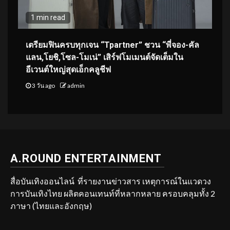
1 min read
เตรียมฟินครบทุกเจน “Tpartner” ชวน “พี่จอง-คัล
แลน,โยชิ,โซล-โมเน่” เสิร์ฟโมเมนต์จัดเต็มใน
อีเวนต์ใหญ่สุดเอ็กคลูชีฟ
3 วัน ago
admin
A.ROUND ENTERTAINMENT
สื่อบันเทิงออนไลน์ ที่รายงานข่าวสาร เหตุการณ์ในแวดวง
การบันเทิงไทย ผลิตคอนเทนท์ที่หลากหลาย ครอบคลุมทั้ง 2
ภาษา (ไทยและอังกฤษ)