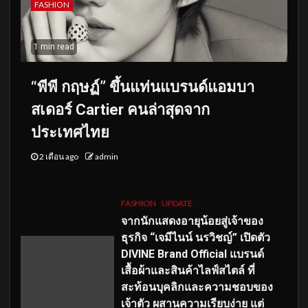
FASHION
1 min read
“พีพี กฤษฏ์” ขึ้นแท่นแบรนด์แอมบา
สเดอร์ Cartier คนล่าสุดจาก
ประเทศไทย
2 เดือน ago
admin
FASHION
UPDATE
จากนักแสดงอายุน้อยสู่เจ้าของ
ธุรกิจ “เจมีไนน์ นรวิชญ์” เปิดตัว
DIVINE Brand Official แบรนด์
เสื้อผ้าและสินค้าไลฟ์สไตล์ ที่
สะท้อนบุคลิกและความชอบของ
เจ้าตัว ผสานความเรียบง่าย แต่