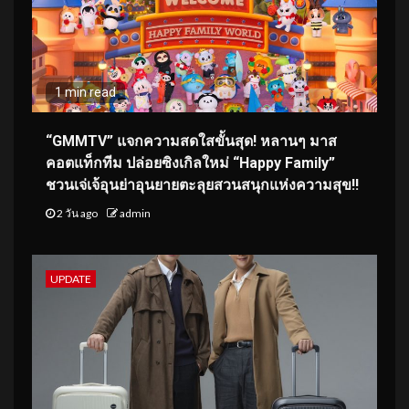
1 min read
“GMMTV” แจกความสดใสขั้นสุด! หลานๆ มาส
คอตแท็กทีม ปล่อยซิงเกิลใหม่ “Happy Family”
ชวนเจ่เจ้อุนย่าอุนยายตะลุยสวนสนุกแห่งความสุข!!
2 วัน ago
admin
UPDATE