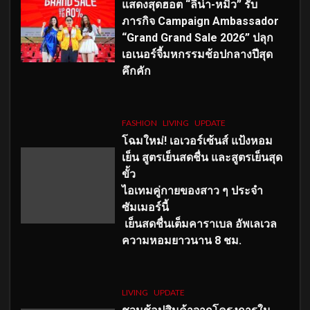
แสดงสุดฮอต “ลีน่า-หมิว” รับ
ภารกิจ Campaign Ambassador
“Grand Grand Sale 2026” ปลุก
เอเนอร์จี้มหกรรมช้อปกลางปีสุด
คึกคัก
FASHION
LIVING
UPDATE
โฉมใหม่
! เอเวอร์เซ้นส์ แป้งหอม
เย็น สูตรเย็นสดชื่น และสูตรเย็นสุด
ขั้ว
ไอเทมคู่กายของสาว ๆ ประจำ
ซัมเมอร์นี้
เย็นสดชื่นเต็มคาราเบล อัพเลเวล
ความหอมยาวนาน
8
ชม.
LIVING
UPDATE