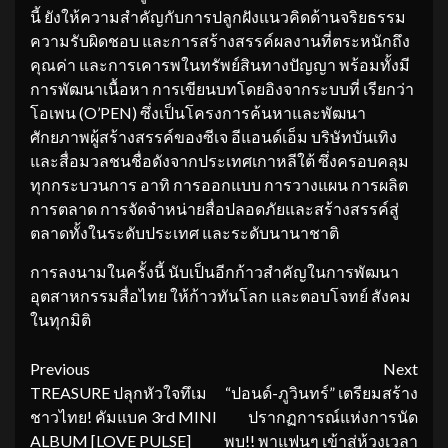
นี้ ยังให้ความสำคัญกับการปลูกฝังแนวคิดด้านจริยธรรม
ความรับผิดชอบ และการสร้างสรรค์ผลงานที่ตระหนักถึง
คุณค่า และการเคารพในทรัพย์สินทางปัญญา พร้อมทั้งมี
การพัฒนาเนื้อหา การเขียนบทโดยอิงจากระบบที่ เรียกว่า
โอเพน (O’PEN) ซึ่งเป็นโครงการค้นหาและพัฒนา
ศักยภาพผู้สร้างสรรค์ของซีเจ อีแอนด์เอ็ม บริษัทบันเทิง
และสื่อมวลชนชื่อดังจากประเทศเกาหลีใต้ ซึ่งครอบคลุม
ทุกกระบวนการ อาทิ การออกแบบ การวางแผน การผลิต
การตลาด การจัดจำหน่ายสื่อปลอดภัยและสร้างสรรค์สู่
ตลาดทั้งในระดับประเทศ และระดับนานาชาติ
การลงนามในครั้งนี้ นับเป็นอีกก้าวสำคัญในการพัฒนา
อุตสาหกรรมสื่อไทย ให้ก้าวทันโลก และตอบโจทย์ สังคม
ในทุกมิติ
Continue
Previous
Next
TREASURE ปลุกหัวใจทึเม
“ปอนด์-ภูวินทร์” เตรียมสร้าง
Reading
ชาวไทย! คัมแบค 3rd MINI
ปรากฏการณ์แห่งการนัด
ALBUM [LOVE PULSE]
พบ!! พาแฟนๆ เข้าสู่ห้วงเวลา