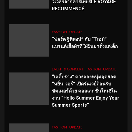
วเวลรีจากคาร์เทียร์LE VOYAGE
RECOMMENCÉ
FASHION
UPDATE
“ฟอร์ด ฐิติพงษ์” กับ “Trofi”
แบรนด์เสื้อผ้าที่ใฝ่ฝันมาตั้งแต่เด็ก
EVENT & CONCERT
FASHION
UPDATE
“เลดี้ปราง” ควงสองหนุ่มสุดฮอต
“หยิ่น-วอร์” เปิดรันเวย์ต้อนรับ
ซัมเมอร์ด้วย คอลเลกชั่นใหม่!ใน
งาน “Hello Summer Enjoy Your
Summer Sports”
FASHION
UPDATE