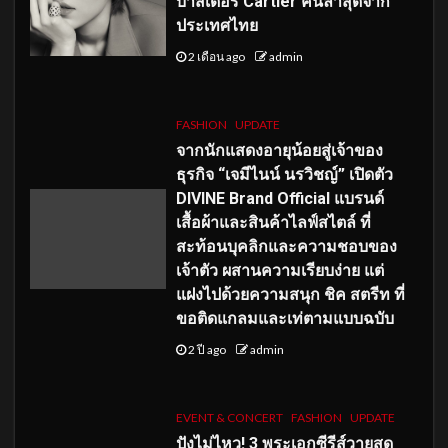
บาสเดอร์ Cartier คนล่าสุดจาก
ประเทศไทย
2 เดือน ago
admin
FASHION
UPDATE
จากนักแสดงอายุน้อยสู่เจ้าของ
ธุรกิจ “เจมีไนน์ นรวิชญ์” เปิดตัว
DIVINE Brand Official แบรนด์
เสื้อผ้าและสินค้าไลฟ์สไตล์ ที่
สะท้อนบุคลิกและความชอบของ
เจ้าตัว ผสานความเรียบง่าย แต่
แฝงไปด้วยความสนุก ชิค สตรีท ที่
ขอติดแกลมและเท่ตามแบบฉบับ
2 ปี ago
admin
EVENT & CONCERT
FASHION
UPDATE
ปังไม่ไหว! 3 พระเอกซีรีส์วายสุด