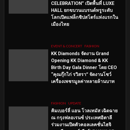
CELEBRATION” เปิดพื้นที่ LUXE
HALL ยกขบวนแบรนด์หรูระดับ
โลกเปิดแฟล็กชิปสโตร์แห่งแรกใน
เมืองไทย
EVENT & CONCERT
FASHION
KK Diamonds จัดงาน Grand
Opening KK Diamond & KK
Birth Day Gala Dinner โดย CEO
“คุณกุ๊กไก่ รวิสรา” จัดงานโชว์
เครื่องเพชรมูลค่าหลายล้านบาท
FASHION
UPDATE
คิมเบอร์ลี่ แอน โวลเทมัส เฉิดฉาย
ณ กรุงฟลอเรนซ์ ประเทศอิตาลี
ร่วมงานเปิดตัวคอลเลคชั่นไฮจิ