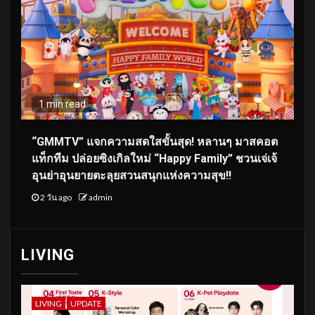
1 min read
“GMMTV” แจกความสดใสขั้นสุด! หลานๆ มาสคอต
แท็กทีม ปล่อยซิงเกิลใหม่ “Happy Family” ชวนเจ่เจ้
อุนย่าอุนยายตะลุยสวนสนุกแห่งความสุข!!
2 วัน ago
admin
LIVING
LIVING
UPDATE