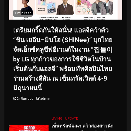
1 min read
เตรียมกรี๊ดกันให้สนั่น! แอลจีคว้าตัว
“ชิน เยอึน–มินโฮ (SHINee)” บุกไทย
จัดเอ็กซ์คลูซีฟอีเวนต์ในงาน “집들이
by LG ทุกก้าวของการใช้ชีวิตในบ้าน
เริ่มต้นกับแอลจี” พร้อมทัพศิลปินไทย
ร่วมสร้างสีสัน ณ เซ็นทรัลเวิลด์ 4-9
มิถุนายนนี้
2 เดือน ago
admin
LIVING
UPDATE
เซ็นทรัลพัฒนา คว้าสองสาวนัก