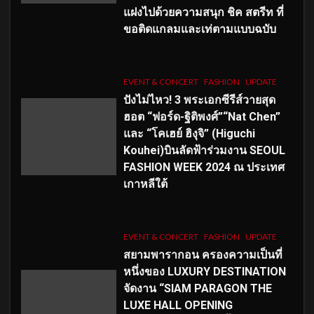
แฝงไปด้วยความสนุก ชิค สตรีท ที่
ขอติดแกลมและเท่ตามแบบฉบับ
EVENT & CONCERT
FASHION
UPDATE
ปังไม่ไหว! 3 พระเอกซีรีส์วายสุด
ฮอต “ฟอร์ด-ฐิติพงศ์”“Nat Chen”
และ “โคเฮย์ ฮิงุจิ” (Higuchi
Kouhei)บินลัดฟ้าร่วมงาน SEOUL
FASHION WEEK 2024 ณ ประเทศ
เกาหลีใต้
EVENT & CONCERT
FASHION
UPDATE
สยามพารากอน ครองความเป็นที่
หนึ่งของ LUXURY DESTINATION
จัดงาน “SIAM PARAGON THE
LUXE HALL OPENING