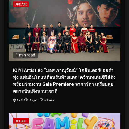
UPDATE
1 min read
iQIYI Artist ส่ง “มอส ภาณุวัฒน์” โกอินเตอร์! ออร่า
พุ่ง แฟนอินโดแห่ต้อนรับห้างแตก! คว้าบทเด่นซีรีส์ดัง
พร้อมร่วมงาน Gala Premiere จาการ์ตา เตรียมลุย
ตลาดบันเทิงนานาชาติ
17 ชั่วโมง ago
admin
UPDATE