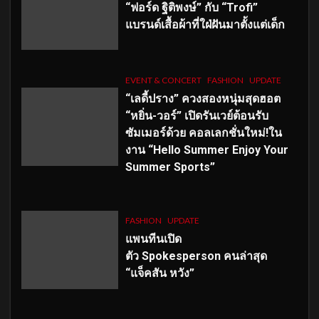
“ฟอร์ด ฐิติพงษ์” กับ “Trofi”
แบรนด์เสื้อผ้าที่ใฝ่ฝันมาตั้งแต่เด็ก
EVENT & CONCERT
FASHION
UPDATE
“เลดี้ปราง” ควงสองหนุ่มสุดฮอต
“หยิ่น-วอร์” เปิดรันเวย์ต้อนรับ
ซัมเมอร์ด้วย คอลเลกชั่นใหม่!ใน
งาน “Hello Summer Enjoy Your
Summer Sports”
FASHION
UPDATE
แพนทีนเปิด
ตัว
Spokesperson คนล่าสุด
“แจ็คสัน หวัง”