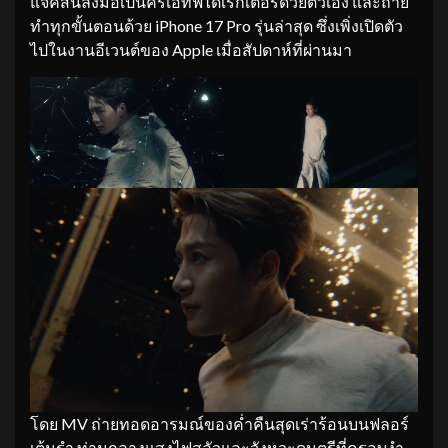
แจ็คสันลงมือเป็นครีเอทีฟไดเรกเตอร์ด้วยตัวเอง และถ่าย
ทำทุกขั้นตอนด้วย iPhone 17 Pro รุ่นล่าสุด ซึ่งเพิ่งเปิดตัว
ไปในงานอีเวนต์ของ Apple เมื่อสัปดาห์ที่ผ่านมา
โดย MV ถ่ายทอดอารมณ์ของค่ำคืนสุดเร่าร้อนบนฟลอร์
เต้นรำ ท่ามกลางแสงไฟสลัวและจังหวะดนตรีที่ครอบงำ