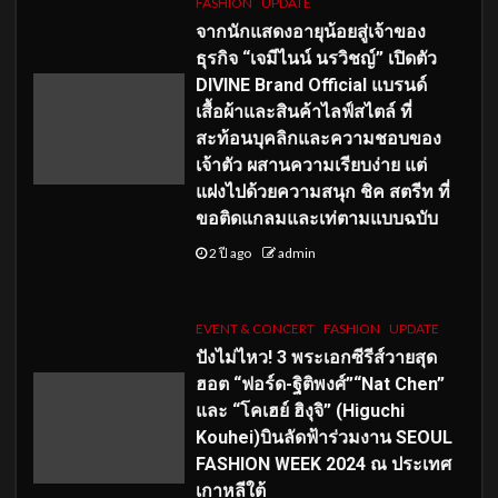
FASHION
UPDATE
จากนักแสดงอายุน้อยสู่เจ้าของ
ธุรกิจ “เจมีไนน์ นรวิชญ์” เปิดตัว
DIVINE Brand Official แบรนด์
เสื้อผ้าและสินค้าไลฟ์สไตล์ ที่
สะท้อนบุคลิกและความชอบของ
เจ้าตัว ผสานความเรียบง่าย แต่
แฝงไปด้วยความสนุก ชิค สตรีท ที่
ขอติดแกลมและเท่ตามแบบฉบับ
2 ปี ago
admin
EVENT & CONCERT
FASHION
UPDATE
ปังไม่ไหว! 3 พระเอกซีรีส์วายสุด
ฮอต “ฟอร์ด-ฐิติพงศ์”“Nat Chen”
และ “โคเฮย์ ฮิงุจิ” (Higuchi
Kouhei)บินลัดฟ้าร่วมงาน SEOUL
FASHION WEEK 2024 ณ ประเทศ
เกาหลีใต้