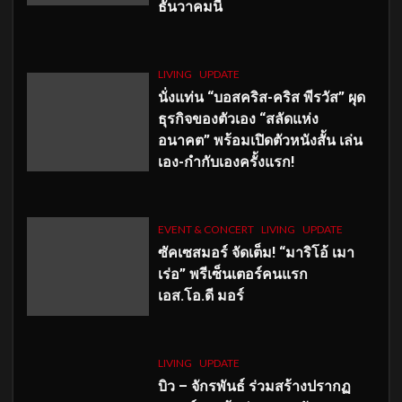
ธันวาคมนี้
LIVING
UPDATE
นั่งแท่น “บอสคริส-คริส พีรวัส” ผุด
ธุรกิจของตัวเอง “สลัดแห่ง
อนาคต” พร้อมเปิดตัวหนังสั้น เล่น
เอง-กำกับเองครั้งแรก!
EVENT & CONCERT
LIVING
UPDATE
ซัคเซสมอร์ จัดเต็ม
!
“มาริโอ้ เมา
เร่อ” พรีเซ็นเตอร์คนแรก
เอส
.โอ.ดี มอร์
LIVING
UPDATE
บิว – จักรพันธ์ ร่วมสร้างปรากฏ