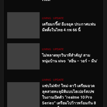
LIVING
UPDATE
เตรียมกรี๊ด! อีแจอุค ประกาศแฟน
มีตติ้งในไทย 4 กพ 66 นี้
LIVING
UPDATE
ไม่พลาดทุกวินาทีสำคัญ
! สาม
หนุ่มบ้าน vivo ‘หยิ่น – วอร์ – มีน’
LIVING
UPDATE
แซ่บไม่พัก! ใหม่-ดาวิ เตรียมอวด
ลุคสวยทะลุมิติแบบไฮเปอร์สเปซ
ในงานเปิดตัว “realme 10 Pro
Series” เตรียมไปว้าวพร้อมกัน 8