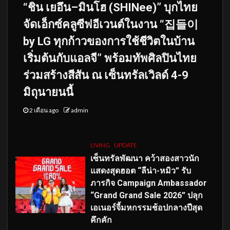
“ชิน เยอึน–มินโฮ (SHINee)” บุกไทย
จัดเอ็กซ์คลูซีฟอีเวนต์ในงาน “집들이
by LG ทุกก้าวของการใช้ชีวิตในบ้าน
เริ่มต้นกับแอลจี” พร้อมทัพศิลปินไทย
ร่วมสร้างสีสัน ณ เซ็นทรัลเวิลด์ 4-9
มิถุนายนนี้
2 เดือน ago
admin
LIVING
UPDATE
เซ็นทรัลพัฒนา คว้าสองสาวนัก
แสดงสุดฮอต “ลีน่า-หมิว” รับ
ภารกิจ Campaign Ambassador
“Grand Grand Sale 2026” ปลุก
เอเนอร์จี้มหกรรมช้อปกลางปีสุด
คึกคัก