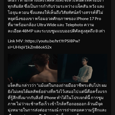
ทุกสัมผัส ซึ่งเป็นการกำกับร่วมระหว่าง แจ็คสัน หวัง และ
โอจุน ควอน ซึ่งแสดงให้เห็นถึงวิสัยทัศน์สร้างสรรค์ที่ไม่
หยุดนิ่งของเขา พร้อมอวดศักยภาพของ iPhone 17 Pro
ที่มาพร้อมกล้อง Ultra Wide และ Telephoto ความ
ละเอียด 48MP และระบบซูมแบบออปติคัลสูงสุดถึง 8 เท่า
Link MV : https://youtu.be/hrtYrPSI8Pw?
si=UHlqV1kZm86okS2x
แจ็คสัน กล่าวว่า “แม้แต่ในกองถ่ายมืออาชีพระดับโปร ผม
ยังไม่เคยได้ผลลัพธ์อย่างที่หวังไว้เสมอไป แต่นี่คือครั้งแรก
ที่รู้สึกทึ่งมากกับสิ่งที่ iPhone ทำได้ในโปรเจกต์นี้ การซูม
ภาพ ไม่ว่าจะช้าหรือเร็ว เข้าใกล้หรือถอยออก ล้วนมีจุด
มุ่งหมายในการส่งต่ออารมณ์ การถ่ายทอดความรู้สึกและ