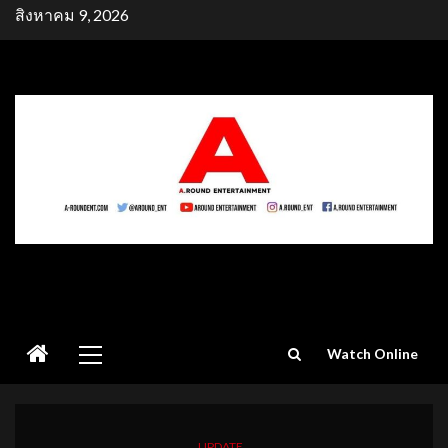
Skip
สิงหาคม 9, 2026
to
content
Primary
Watch Online
Menu
UPDATE