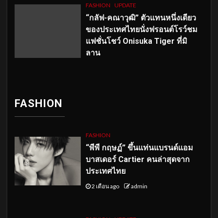
FASHION
UPDATE
“กลัฟ-คณาวุฒิ” ตัวแทนหนึ่งเดียว
ของประเทศไทยนั่งฟรอนต์โรว์ชม
แฟชั่นโชว์ Onisuka Tiger ที่มิ
ลาน
FASHION
FASHION
“พีพี กฤษฏ์” ขึ้นแท่นแบรนด์แอม
บาสเดอร์ Cartier คนล่าสุดจาก
ประเทศไทย
2 เดือน ago
admin