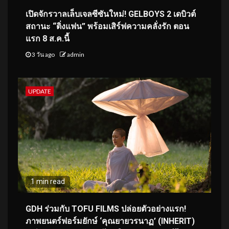
เปิดจักรวาลเล็บเจลซีซันใหม่! GELBOYS 2 เดบิวต์
สถานะ “ติ่งแฟน” พร้อมเสิร์ฟความคลั่งรัก ตอน
แรก 8 ส.ค.นี้
3 วัน ago
admin
UPDATE
1 min read
GDH ร่วมกับ TOFU FILMS ปล่อยตัวอย่างแรก!
ภาพยนตร์ฟอร์มยักษ์ ‘คุณยายวรนาฏ’ (INHERIT)