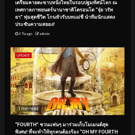
เตรียมคายตะขาบหนังไทยในรอบปฐมทัศน์โลก ณ
เทศกาลภาพยนตร์นานาชาติโตรอนโต “จุ๋ย วรัท
ยา” ทุ่มสุดชีวิต โกนหัวรับบทแม่ชี นำทีมนักแสดง
ประชันความสยอง!
3 วัน ago
admin
UPDATE
1 min read
“FOURTH” ชวนแฟนๆ มาร่วมเก็บโมเมนต์สุด
พิเศษ! ที่จะทำให้ทุกคนต้องร้อง “OH MY FOURTH