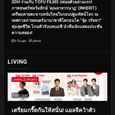
GDH ร่วมกับ TOFU FILMS ปล่อยตัวอย่างแรก!
ภาพยนตร์ฟอร์มยักษ์ ‘คุณยายวรนาฏ’ (INHERIT)
เตรียมคายตะขาบหนังไทยในรอบปฐมทัศน์โลก ณ
เทศกาลภาพยนตร์นานาชาติโตรอนโต “จุ๋ย วรัทยา”
ทุ่มสุดชีวิต โกนหัวรับบทแม่ชี นำทีมนักแสดงประชัน
ความสยอง!
3 วัน ago
admin
LIVING
LIVING
UPDATE
1 min read
เตรียมกรี๊ดกันให้สนั่น! แอลจีคว้าตัว