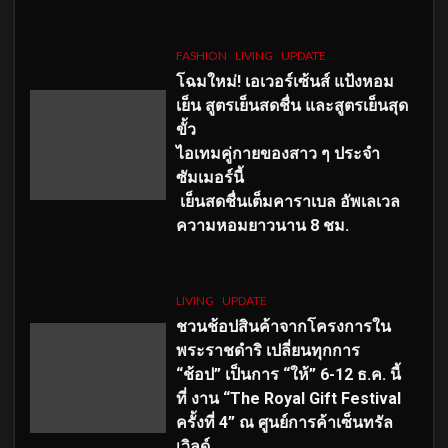
FASHION
LIVING
UPDATE
โฉมใหม่
! เอเวอร์เซ้นส์ แป้งหอม
เย็น สูตรเย็นสดชื่น และสูตรเย็นสุด
ขั้ว
ไอเทมคู่กายของสาว ๆ ประจำ
ซัมเมอร์นี้
เย็นสดชื่นเต็มคาราเบล อัพเลเวล
ความหอมยาวนาน
8
ชม.
LIVING
UPDATE
ชวนช้อปสินค้าจากโครงการใน
พระราชดำริ เปลี่ยนทุกการ
“ช้อป” เป็นการ “ให้” 6-12 ธ.ค. นี้
ที่ งาน “The Royal Gift Festival
ครั้งที่ 4” ณ ศูนย์การค้าเซ็นทรัล
เวิลด์