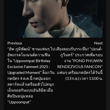
Continue
Previous
Next
“อัพ-ภูมิพัฒน์” ชวนแฟนๆ ไป
เสียงตอบรับกระหึ่ม! “ปอนด์-
Reading
อัพเกรดโมเมนต์ความฟิน
ภูวินทร์” ประกาศเพิ่มรอบ
ใน “Uppoompat Birthday
งาน “POND PHUWIN
Exclusive Fanmeet 2025 :
RENDEZVOUS FANCON”
Upgraded Moment” ล็อกวัน
แฟนๆ เตรียมกดบัตรได้วันนี้
กดบัตร 4 ต.ค.นี้ กดปุ่มออก
(13 ก.ย.) เวลา 13.00 น.
สตาร์ทแล้วเตรียมตัวไปสนุก
เอ็นจอยกันแบบอันลิมิต เมื่อ
ศิลปินหนุ่มหล่อ
“Uppoompat”