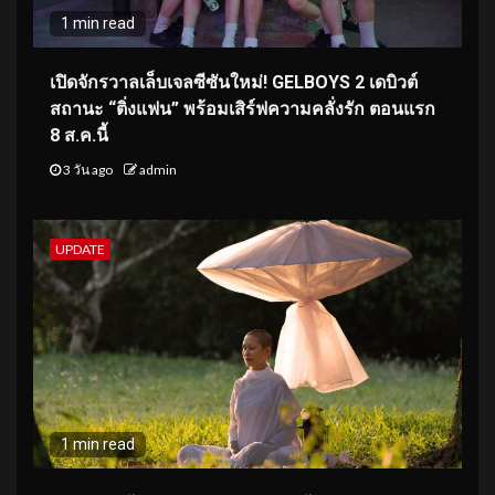
1 min read
เปิดจักรวาลเล็บเจลซีซันใหม่! GELBOYS 2 เดบิวต์
สถานะ “ติ่งแฟน” พร้อมเสิร์ฟความคลั่งรัก ตอนแรก
8 ส.ค.นี้
3 วัน ago
admin
UPDATE
1 min read