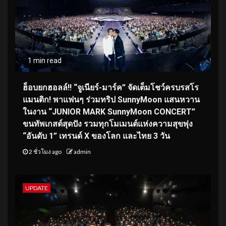
1 min read
ฮ็อบยกฮอลล์!! “จูเนียร์-มาร์ค” จัดเต็มโชว์ครบรสโร
แมนติก! พาแฟนๆ ร่วมทริป SunnyMoon แสนหวาน
ในงาน “JUNIOR MARK SunnyMoon CONCERT”
ขนทัพเกสต์สุดปัง รวมทุกโมเมนต์แห่งความสุขพุ่ง
“อันดับ 1” เทรนด์ X ของโลก และไทย 3 วัน
2 ชั่วโมง ago
admin
UPDATE