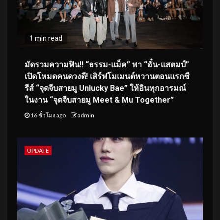
1 min read
มัดรวมความฟิน!! “ธรรม-แม็ค” พา “อั๋น-แสตมป์”
เปิดโหมดคนดวงดี! เสิร์ฟโมเมนต์หวานตอนแรกซี
รีส์ “จุดจีบสายมู Unlucky Bae” ให้อินทุกอารมณ์
ในงาน “จุดจีบสายมู Meet & Mu Together”
16 ชั่วโมง ago
admin
UPDATE