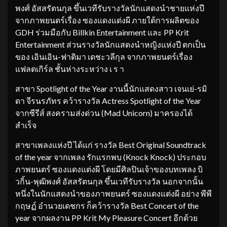
พงศ์ อัสสรัตนกุล ขึ้นเวทีรับรางวัลนักแสดงนำชายแห่งปี
จากภาพยนตร์เรื่อง ซองแดงแต่งผี ภายใต้การผลิตของ
GDH ร่วมมือกับ Billkin Entertainment และ PP Krit
Entertainment ส่วนรางวัลนักแสดงนำหญิงแห่งปี ตกเป็น
ของ เอินเอิน-ฟาติมา เดชะวลีกุล จากภาพยนตร์เรื่อง
แฟลตเกิร์ล ชั้นห่างระหว่าง เ ร า
สาขา Spotlight of the Year งานนี้นักแสดงสาว เจนเย่-รมิ
ดา จีรนรภัทร คว้ารางวัล Actress Spotlight of the Year
จากซีรีส์ สงครามส่งด่วน (Mad Unicorn) มาครองได้
สำเร็จ
สาขาเพลงแห่งปี ได้แก่ รางวัล Best Original Soundtrack
of the year จากเพลง รักแรกพบ (Knock Knock) ประกอบ
ภาพยนตร์ ซองแดงแต่งผี โดยมีศิลปินเจ้าของบทเพลง บิ
วกิ้น-พุฒิพงศ์ อัสสรัตนกุล ขึ้นเวทีรับรางวัล นอกจากนั้น
หนึ่งในนักแสดงนำของภาพยนตร์ ซองแดงแต่งผี อย่าง พีพี
กฤษฏ์ อำนวยเดชกร ก็คว้ารางวัล Best Concert of the
year จากผลงาน PP Krit My Pleasure Concert อีกด้วย