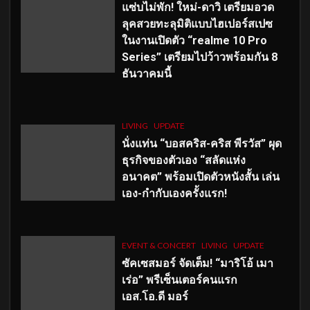
แซ่บไม่พัก! ใหม่-ดาวิ เตรียมอวด
ลุคสวยทะลุมิติแบบไฮเปอร์สเปซ
ในงานเปิดตัว “realme 10 Pro
Series” เตรียมไปว้าวพร้อมกัน 8
ธันวาคมนี้
LIVING
UPDATE
นั่งแท่น “บอสคริส-คริส พีรวัส” ผุด
ธุรกิจของตัวเอง “สลัดแห่ง
อนาคต” พร้อมเปิดตัวหนังสั้น เล่น
เอง-กำกับเองครั้งแรก!
EVENT & CONCERT
LIVING
UPDATE
ซัคเซสมอร์ จัดเต็ม
!
“มาริโอ้ เมา
เร่อ” พรีเซ็นเตอร์คนแรก
เอส
.โอ.ดี มอร์