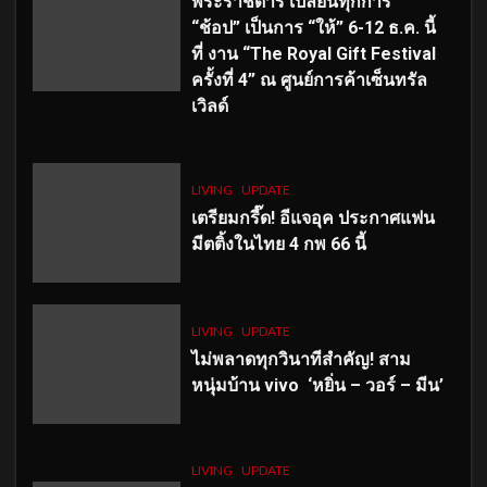
พระราชดำริ เปลี่ยนทุกการ
“ช้อป” เป็นการ “ให้” 6-12 ธ.ค. นี้
ที่ งาน “The Royal Gift Festival
ครั้งที่ 4” ณ ศูนย์การค้าเซ็นทรัล
เวิลด์
LIVING
UPDATE
เตรียมกรี๊ด! อีแจอุค ประกาศแฟน
มีตติ้งในไทย 4 กพ 66 นี้
LIVING
UPDATE
ไม่พลาดทุกวินาทีสำคัญ
! สาม
หนุ่มบ้าน vivo ‘หยิ่น – วอร์ – มีน’
LIVING
UPDATE