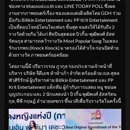
ช่องทาง khaosod.co.th และ LINE TODAY POLL ซึ่งผล
งานจากภาพยนตร์เรื่อง ซองแดงแต่งผี ผลิตโดย GDH ร่วม
มือกับ Billkin Entertainment และ PP Krit Entertainment
เป็นที่ตอบโจทย์โดนใจแฟนๆ ขั้นสุด จนส่งให้ได้รับถึง 2
รางวัลด้วยกัน ได้แก่ ศิลปินสุดฮอต บิวกิ้น-พุฒิพงศ์ อัสส
รัตนกุล สามารถคว้ารางวัล Most Popular Song ในเพลง
รักแรกพบ (Knock Knock) มาครองได้สำเร็จ ก่อนปิดท้าย
ด้วยรางวัล ภาพยนตร์ยอดนิยม
โดยงานนี้มี ปรียาวรรณ ภูวกุล รองประธานเจ้าหน้าที่
บริหาร บริษัท จีดีเอช ห้าห้าเก้า จำกัด พร้อมด้วย เบล สุพล
พัวศิริรักษ์ ผู้บริหารค่าย Billkin Entertainment และ PP
Krit Entertainment แท็กทีม ผู้กำกับการแสดง หมู ชยนพ
บุญประกอบ และ 2 นักแสดงนำ บิวกิ้น พุฒิพงศ์ อัสสรัตน
กุล, พีพี กฤษฏ์ อำนวยเดชกร ขึ้นเวทีเพื่อรับรางวัลในครั้งนี้