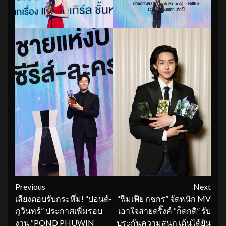
Continue
Previous
Next
เสียงตอบรับกระหึ่ม! “ปอนด์-
“ฟีมเฟีย กชกร” จัดหนัก MV
Reading
ภูวินทร์” ประกาศเพิ่มรอบ
เอาใจสายดริ๊งค์ “ก็ดกดิ” รับ
งาน “POND PHUWIN
ประกันความสนุก เต้นได้ยัน