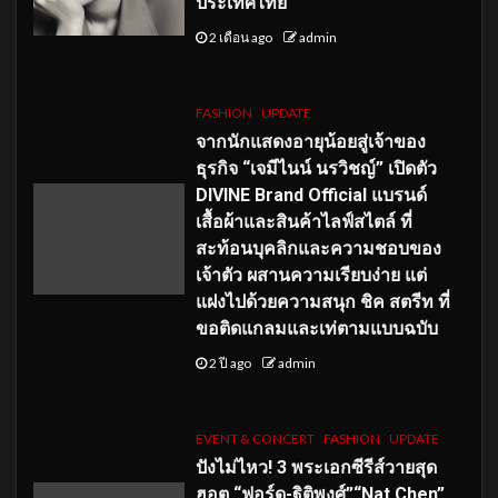
ประเทศไทย
2 เดือน ago
admin
FASHION
UPDATE
จากนักแสดงอายุน้อยสู่เจ้าของ
ธุรกิจ “เจมีไนน์ นรวิชญ์” เปิดตัว
DIVINE Brand Official แบรนด์
เสื้อผ้าและสินค้าไลฟ์สไตล์ ที่
สะท้อนบุคลิกและความชอบของ
เจ้าตัว ผสานความเรียบง่าย แต่
แฝงไปด้วยความสนุก ชิค สตรีท ที่
ขอติดแกลมและเท่ตามแบบฉบับ
2 ปี ago
admin
EVENT & CONCERT
FASHION
UPDATE
ปังไม่ไหว! 3 พระเอกซีรีส์วายสุด
ฮอต “ฟอร์ด-ฐิติพงศ์”“Nat Chen”