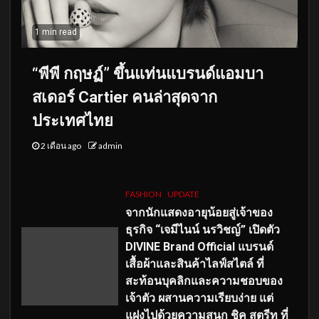
1 min read
“พีพี กฤษฏ์” ขึ้นแท่นแบรนด์แอมบา
สเดอร์ Cartier คนล่าสุดจาก
ประเทศไทย
2 เดือน ago
admin
FASHION
UPDATE
จากนักแสดงอายุน้อยสู่เจ้าของ
ธุรกิจ “เจมีไนน์ นรวิชญ์” เปิดตัว
DIVINE Brand Official แบรนด์
เสื้อผ้าและสินค้าไลฟ์สไตล์ ที่
สะท้อนบุคลิกและความชอบของ
เจ้าตัว ผสานความเรียบง่าย แต่
แฝงไปด้วยความสนุก ชิค สตรีท ที่