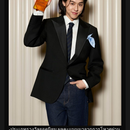
-ประเภทรางวัลยอดนิยม ผลคะแนนมาจากการโหวตผ่าน