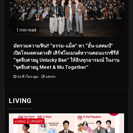
1 min read
มัดรวมความฟิน!! “ธรรม-แม็ค” พา “อั๋น-แสตมป์”
เปิดโหมดคนดวงดี! เสิร์ฟโมเมนต์หวานตอนแรกซีรีส์
“จุดจีบสายมู Unlucky Bae” ให้อินทุกอารมณ์ ในงาน
“จุดจีบสายมู Meet & Mu Together”
16 ชั่วโมง ago
admin
LIVING
LIVING
UPDATE