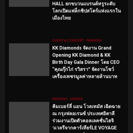
HALL ยกขบวนแบรนด์หรูระดับ
โลกเปิดแฟล็กชิปสโตร์แห่งแรกใน
เมืองไทย
EVENT & CONCERT
FASHION
KK Diamonds จัดงาน Grand
Opening KK Diamond & KK
Birth Day Gala Dinner โดย CEO
“คุณกุ๊กไก่ รวิสรา” จัดงานโชว์
เครื่องเพชรมูลค่าหลายล้านบาท
FASHION
UPDATE
คิมเบอร์ลี่ แอน โวลเทมัส เฉิดฉาย
ณ กรุงฟลอเรนซ์ ประเทศอิตาลี
ร่วมงานเปิดตัวคอลเลคชั่นไฮจิ
วเวลรีจากคาร์เทียร์LE VOYAGE