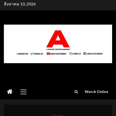
Skip
สิงหาคม 10, 2026
to
content
Primary
Watch Online
Menu
UPDATE