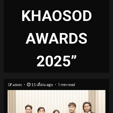
KHAOSOD
AWARDS
2025”
11 เดือน ago
admin
1 min read