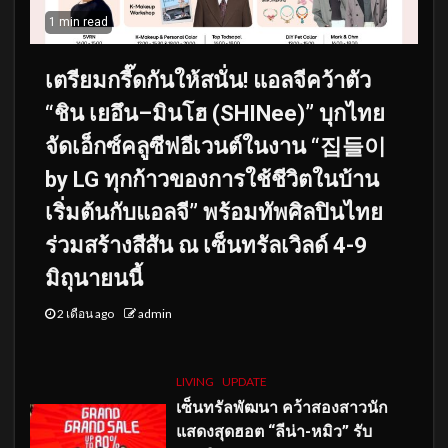
1 min read
เตรียมกรี๊ดกันให้สนั่น! แอลจีคว้าตัว
“ชิน เยอึน–มินโฮ (SHINee)” บุกไทย
จัดเอ็กซ์คลูซีฟอีเวนต์ในงาน “집들이
by LG ทุกก้าวของการใช้ชีวิตในบ้าน
เริ่มต้นกับแอลจี” พร้อมทัพศิลปินไทย
ร่วมสร้างสีสัน ณ เซ็นทรัลเวิลด์ 4-9
มิถุนายนนี้
2 เดือน ago
admin
LIVING
UPDATE
เซ็นทรัลพัฒนา คว้าสองสาวนัก
แสดงสุดฮอต “ลีน่า-หมิว” รับ