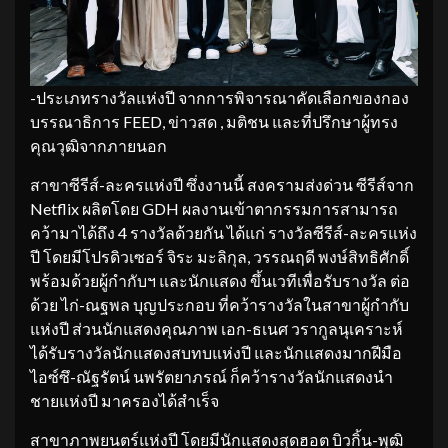
-ประเภทรางวัลแห่งปี จากการพิจารณาคัดเลือกของกอง
บรรณาธิการ FEED, ข่าวสด , มติชน และที่ปรึกษาผู้ทรง
คุณวุฒิจากภายนอก
สาขาซีรีส์-ละครแห่งปี ซึ่งงานนี้ สงครามส่งด่วน ซีรีส์จาก
Netflix ผลิตโดย GDH ผลงานเข้าตากรรมการสามารถ
คว้ามาได้ถึง 4 รางวัลด้วยกัน ได้แก่ รางวัลซีรีส์-ละครแห่ง
ปี โดยมีโปรดิวเซอร์ จิระ มะลิกุล, วรรณฤดี พงษ์สิทธิศักดิ์
พร้อมด้วยผู้กำกับฯ และนักแสดง ขึ้นเวทีเพื่อรับรางวัล ต่อ
ด้วย ไก่-ณฐพล บุญประกอบ ที่คว้ารางวัลในสาขาผู้กำกับ
แห่งปี ส่วนนักแสดงคุณภาพ เอก-ธเนศ วรากูลนุเคราะห์
ได้รับรางวัลนักแสดงสบทบแห่งปี และนักแสดงมากฝีมือ
ไอซ์ซึ-ณัฐรัตน์ นพรัตยาภรณ์ ก็คว้ารางวัลนักแสดงนำ
ชายแห่งปี มาครองได้สำเร็จ
สาขาภาพยนตร์แห่งปี โดยมีนักแสดงสุดฮอต บิวกิ้น-พุฒิ