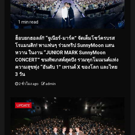
1 min read
ฮ็อบยกฮอลล์!! “จูเนียร์-มาร์ค” จัดเต็มโชว์ครบรส
โรแมนติก! พาแฟนๆ ร่วมทริป SunnyMoon แสน
หวาน ในงาน “JUNIOR MARK SunnyMoon
CONCERT” ขนทัพเกสต์สุดปัง รวมทุกโมเมนต์แห่ง
ความสุขพุ่ง “อันดับ 1” เทรนด์ X ของโลก และไทย
3 วัน
2 ชั่วโมง ago
admin
UPDATE