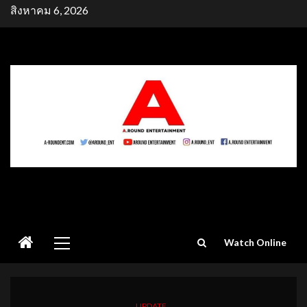
Skip
สิงหาคม 6, 2026
to
content
Primary
Watch Online
Menu
UPDATE