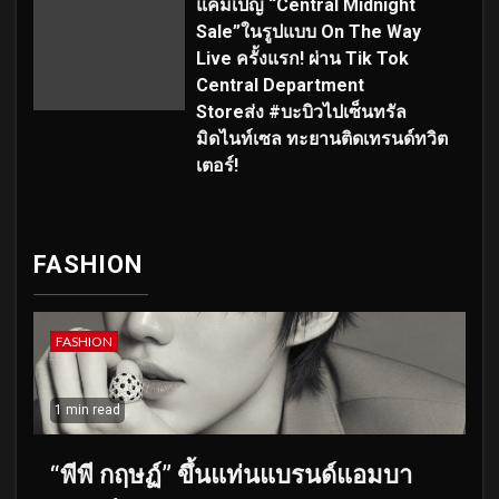
แคมเปญ “Central Midnight
Sale”ในรูปแบบ On The Way
Live ครั้งแรก! ผ่าน Tik Tok
Central Department
Storeส่ง #บะบิวไปเซ็นทรัล
มิดไนท์เซล ทะยานติดเทรนด์ทวิต
เตอร์!
FASHION
FASHION
1 min read
“พีพี กฤษฏ์” ขึ้นแท่นแบรนด์แอมบา