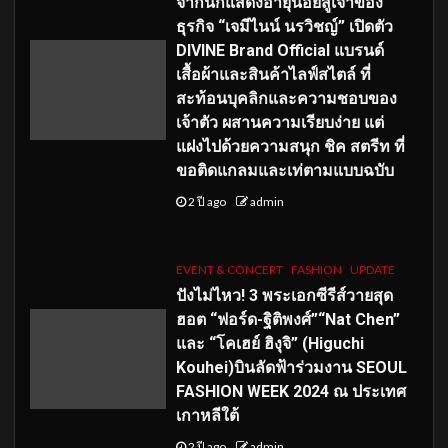
จากนักแสดงอายุน้อยสู่เจ้าของ
ธุรกิจ “เจมีไนน์ นรวิชญ์” เปิดตัว
DIVINE Brand Official แบรนด์
เสื้อผ้าและสินค้าไลฟ์สไตล์ ที่
สะท้อนบุคลิกและความชอบของ
เจ้าตัว ผสานความเรียบง่าย แต่
แฝงไปด้วยความสนุก ชิค สตรีท ที่
ขอติดแกลมและเท่ตามแบบฉบับ
2 ปี ago
admin
EVENT & CONCERT
FASHION
UPDATE
ปังไม่ไหว! 3 พระเอกซีรีส์วายสุด
ฮอต “ฟอร์ด-ฐิติพงศ์”“Nat Chen”
และ “โคเฮย์ ฮิงุจิ” (Higuchi
Kouhei)บินลัดฟ้าร่วมงาน SEOUL
FASHION WEEK 2024 ณ ประเทศ
เกาหลีใต้
2 ปี ago
admin