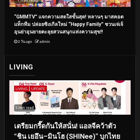
“GMMTV” แจกความสดใสขั้นสุด! หลานๆ มาสคอต
แท็กทีม ปล่อยซิงเกิลใหม่ “Happy Family” ชวนเจ่เจ้
อุนย่าอุนยายตะลุยสวนสนุกแห่งความสุข!!
2 วัน ago
admin
LIVING
LIVING
UPDATE
1 min read
เตรียมกรี๊ดกันให้สนั่น! แอลจีคว้าตัว
“ชิน เยอึน–มินโฮ (SHINee)” บุกไทย