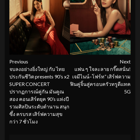
Continue
Previous
Next
จบลงอย่างยิ่งใหญ่ กับ ไทย
แฟน ๆ ใจละลาย กรี๊ดสนั่น!
Reading
ประกันชีวิต presents 90’s x2
เจมีไนน์–โฟร์ท” เสิร์ฟความ
SUPER CONCERT
ฟินคู่จิ้นสู่ครอบครัวทรูดีแทค
ปรากฏการณ์คู่กัน มันคูณ
5G
สอง คอนเสิร์ตยุค 90’s แห่งปี
รวมศิลปินระดับตำนาน สนุก
ซึ้ง ครบรส เสิร์ฟความสุข
กว่า 7 ชั่วโมง