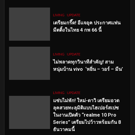
LIVING
UPDATE
เตรียมกรี๊ด! อีแจอุค ประกาศแฟน
มีตติ้งในไทย 4 กพ 66 นี้
LIVING
UPDATE
ไม่พลาดทุกวินาทีสำคัญ
! สาม
หนุ่มบ้าน vivo ‘หยิ่น – วอร์ – มีน’
LIVING
UPDATE
แซ่บไม่พัก! ใหม่-ดาวิ เตรียมอวด
ลุคสวยทะลุมิติแบบไฮเปอร์สเปซ
ในงานเปิดตัว “realme 10 Pro
Series” เตรียมไปว้าวพร้อมกัน 8
ธันวาคมนี้