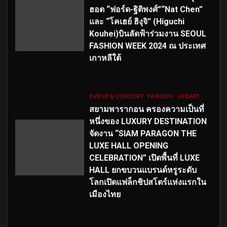
ฮอต “ฟอร์ด-ฐิติพงศ์”“Nat Chen”
และ “โคเฮย์ ฮิงุจิ” (Higuchi
Kouhei)บินลัดฟ้าร่วมงาน SEOUL
FASHION WEEK 2024 ณ ประเทศ
เกาหลีใต้
EVENT & CONCERT
FASHION
UPDATE
สยามพารากอน ครองความเป็นที่
หนึ่งของ LUXURY DESTINATION
จัดงาน “SIAM PARAGON THE
LUXE HALL OPENING
CELEBRATION” เปิดพื้นที่ LUXE
HALL ยกขบวนแบรนด์หรูระดับ
โลกเปิดแฟล็กชิปสโตร์แห่งแรกใน
เมืองไทย