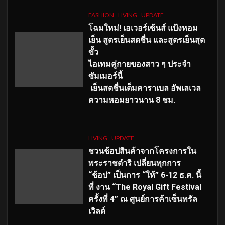
FASHION
LIVING
UPDATE
โฉมใหม่
! เอเวอร์เซ้นส์ แป้งหอม
เย็น สูตรเย็นสดชื่น และสูตรเย็นสุด
ขั้ว
ไอเทมคู่กายของสาว ๆ ประจำ
ซัมเมอร์นี้
เย็นสดชื่นเต็มคาราเบล อัพเลเวล
ความหอมยาวนาน
8
ชม.
LIVING
UPDATE
ชวนช้อปสินค้าจากโครงการใน
พระราชดำริ เปลี่ยนทุกการ
“ช้อป” เป็นการ “ให้” 6-12 ธ.ค. นี้
ที่ งาน “The Royal Gift Festival
ครั้งที่ 4” ณ ศูนย์การค้าเซ็นทรัล
เวิลด์