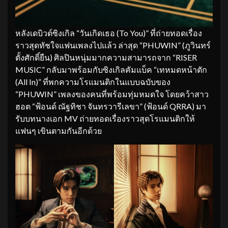
หลังเดบิวต์ซิงเกิล “วันเกิดเธอ (To You)” ที่ถ่ายทอดเรื่อง
ราวสุดทัชใจแฟนเพลงไปแล้ว ล่าสุด “PHUWIN” (ภูวินทร์
ตั้งศักดิ์ยืน) ศิลปินหนุ่มมากความสามารถจาก “RISER
MUSIC” กลับมาพร้อมกับซิงเกิลคัมแบ็ค “เทหมดหน้าตัก
(All In)” ที่พกความโรแมนติกในแบบฉบับของ
“PHUWIN” เพลงของคนที่พร้อมทุ่มหมดใจ โดยคว้าสาว
ฮอต “ฟ้อนด์ ณัฐทิชา จันทรวารีเลขา” (ฟ้อนด์ QRRA) มา
รับบทนางเอก MV ถ่ายทอดเรื่องราวสุดโรแมนติกให้
แฟนๆ เขินตามกันอีกด้วย