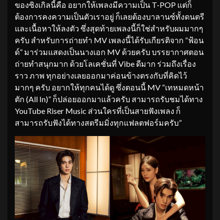
ของซิงเกิลนี้คือ อยากให้เพลงมีความเป็น T-POP แต่ก็
ต้องการคงความเป็นตัวเราอยู่ ก็เลยต้องบาลานซ์ทั้งดนตรี
และเนื้อหาให้ลงตัว ซึ่งสุดท้ายเพลงนี้ก็ใช่สำหรับผมมากๆ
ครับ สำหรับการถ่ายทำ MV เพลงนี้ได้รับเกียรติจาก “ฟ้อน
ด์” มาร่วมแสดงเป็นนางเอก MV ด้วยครับ บรรยากาศตอน
ถ่ายทำสนุกมาก ด้วยโลเคชั่นที่ Vibe ดีมาก ร่วมถึงเรื่อง
ราว ภาพ ทุกอย่างเลยออกมาค่อนข้างตรงกับที่คิดไว้
มากๆ ครับ อยากให้ทุกคนได้ดู ซึ่งตอนนี้ MV “เทหมดหน้า
ตัก (All In)” ก็ปล่อยออกมาแล้วครับ สามารถรับชมได้ทาง
YouTube Riser Music ส่วนใครที่เป็นสายฟังเพลง ก็
สามารถรับฟังได้ทางสตรีมมิ่งทุกแฟลตฟอร์มครับ”