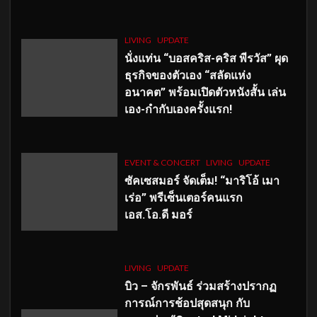
LIVING
UPDATE
นั่งแท่น “บอสคริส-คริส พีรวัส” ผุด
ธุรกิจของตัวเอง “สลัดแห่ง
อนาคต” พร้อมเปิดตัวหนังสั้น เล่น
เอง-กำกับเองครั้งแรก!
EVENT & CONCERT
LIVING
UPDATE
ซัคเซสมอร์ จัดเต็ม
!
“มาริโอ้ เมา
เร่อ” พรีเซ็นเตอร์คนแรก
เอส
.โอ.ดี มอร์
LIVING
UPDATE
บิว – จักรพันธ์ ร่วมสร้างปรากฏ
การณ์การช้อปสุดสนุก กับ