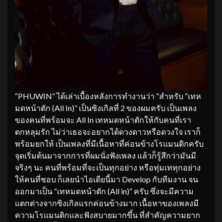
“PHUWIN” ได้เล่าเบื้องหลังการทำงานว่า “สำหรับ “เทห
มดหน้าตัก (All In)” เป็นซิงเกิลที่ 2 ของผมครับ เป็นเพลง
ของคนที่พร้อมจะ All In เทหมดหน้าตักให้กับคนที่เรา
ตกหลุมรัก ไม่ว่าเธอจะอยากได้ดวงดาวหรือดวงใจ เราก็
พร้อมยกให้ เป็นเพลงที่มีเนื้อหาที่ค่อนข้างโรแมนติกครับ
จุดเริ่มต้นมาจากการที่ผมนั่งฟังเพลง แล้วก็รู้สึกว่ามันมี
จริงๆ นะ คนที่พร้อมที่จะเป็นทุกอย่าง หรือทุ่มเททุกอย่าง
ให้คนที่ชอบ ก็เลยนำไอเดียนี้มา Develop กับทีมงาน จน
ออกมาเป็น “เทหมดหน้าตัก (All in)” ครับ ซึ่งจะมีความ
แตกต่างจากซิงเกิลแรกค่อนข้างมาก เนื้อหาของเพลงมี
ความโรแมนติกและฟังสบายมากขึ้น ที่สำคัญความยาก