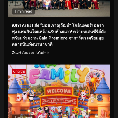
1 min read
iQIYI Artist ส่ง “มอส ภาณุวัฒน์” โกอินเตอร์! ออร่า
พุ่ง แฟนอินโดแห่ต้อนรับห้างแตก! คว้าบทเด่นซีรีส์ดัง
พร้อมร่วมงาน Gala Premiere จาการ์ตา เตรียมลุย
ตลาดบันเทิงนานาชาติ
12 ชั่วโมง ago
admin
UPDATE
1 min read