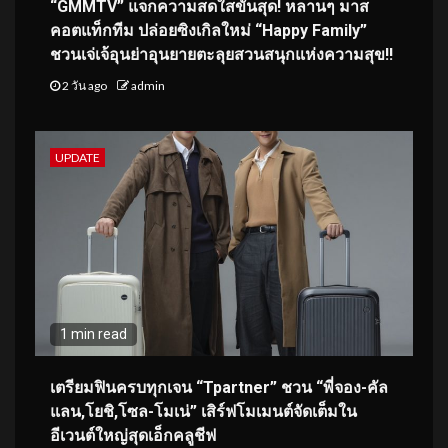
“GMMTV” แจกความสดใสขั้นสุด! หลานๆ มาส
คอตแท็กทีม ปล่อยซิงเกิลใหม่ “Happy Family”
ชวนเจ่เจ้อุนย่าอุนยายตะลุยสวนสนุกแห่งความสุข!!
2 วัน ago
admin
UPDATE
1 min read
เตรียมฟินครบทุกเจน “Tpartner” ชวน “พี่จอง-คัล
แลน,โยชิ,โซล-โมเน่” เสิร์ฟโมเมนต์จัดเต็มใน
อีเวนต์ใหญ่สุดเอ็กคลูชีฟ