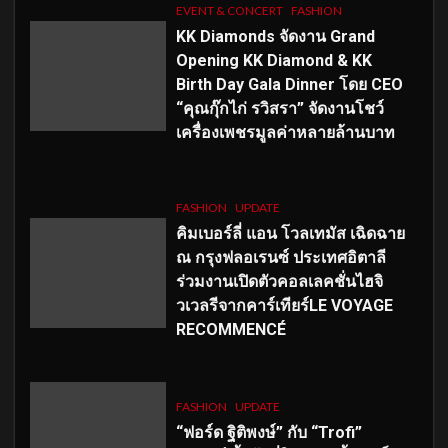
EVENT & CONCERT
FASHION
KK Diamonds จัดงาน Grand
Opening KK Diamond & KK
Birth Day Gala Dinner โดย CEO
“คุณกุ๊กไก่ รวิสรา” จัดงานโชว์
เครื่องเพชรมูลค่าหลายล้านบาท
FASHION
UPDATE
คิมเบอร์ลี่ แอน โวลเทมัส เฉิดฉาย
ณ กรุงฟลอเรนซ์ ประเทศอิตาลี
ร่วมงานเปิดตัวคอลเลคชั่นไฮจิ
วเวลรีจากคาร์เทียร์LE VOYAGE
RECOMMENCÉ
FASHION
UPDATE
“ฟอร์ด ฐิติพงษ์” กับ “Trofi”