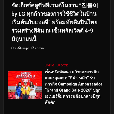
จัดเอ็กซ์คลูซีฟอีเวนต์ในงาน “집들이
by LG ทุกก้าวของการใช้ชีวิตในบ้าน
เริ่มต้นกับแอลจี” พร้อมทัพศิลปินไทย
ร่วมสร้างสีสัน ณ เซ็นทรัลเวิลด์ 4-9
มิถุนายนนี้
2 เดือน ago
admin
LIVING
UPDATE
เซ็นทรัลพัฒนา คว้าสองสาวนัก
แสดงสุดฮอต “ลีน่า-หมิว” รับ
ภารกิจ Campaign Ambassador
“Grand Grand Sale 2026” ปลุก
เอเนอร์จี้มหกรรมช้อปกลางปีสุด
คึกคัก