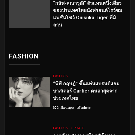
“กลัฟ-คณาวุฒิ” ตัวแทนหนึ่งเดียว
ของประเทศไทยนั่งฟรอนต์โรว์ชม
แฟชั่นโชว์ Onisuka Tiger ที่มิ
ลาน
FASHION
FASHION
“พีพี กฤษฏ์” ขึ้นแท่นแบรนด์แอม
บาสเดอร์ Cartier คนล่าสุดจาก
ประเทศไทย
2 เดือน ago
admin
FASHION
UPDATE