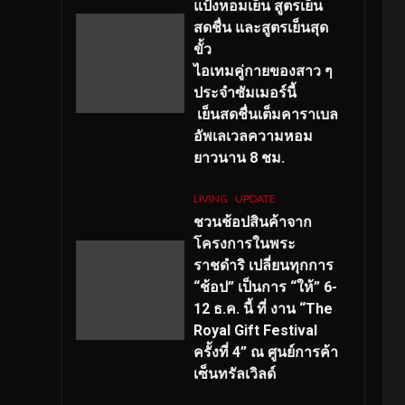
แป้งหอมเย็น สูตรเย็น
สดชื่น และสูตรเย็นสุด
ขั้ว
ไอเทมคู่กายของสาว ๆ
ประจำซัมเมอร์นี้
เย็นสดชื่นเต็มคาราเบล
อัพเลเวลความหอม
ยาวนาน
8
ชม.
LIVING
UPDATE
ชวนช้อปสินค้าจาก
โครงการในพระ
ราชดำริ เปลี่ยนทุกการ
“ช้อป” เป็นการ “ให้” 6-
12 ธ.ค. นี้ ที่ งาน “The
Royal Gift Festival
ครั้งที่ 4” ณ ศูนย์การค้า
เซ็นทรัลเวิลด์