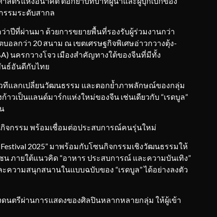
ธศาสตร์แห่งอนาคต ตอกย้ำบทบาทผู้นำและผู้บุกเบิกของ
มหกรรมระดับสากล
ว่าปีที่ผ่านมา ด้วยการขยายพื้นที่รองรับผู้ร่วมงานกว่า
ฟุตบอลกว่า 20 สนาม ณ เขตเศรษฐกิจพิเศษอ่าวกวางตุ้ง-
BA) นครกวางโจว เมืองสำคัญทางใต้ของจีนที่มีทั้ง
นธ์อันดีกับไทย
เวทีแลกเปลี่ยนวัฒนธรรม และตอกย้ำภาพลักษณ์ของกลุ่ม
ำลังก้าวเป็นแลนด์มาร์กแห่งใหม่ของจีน เช่นเดียวกับ “เรดบูล”
ีน
นกิจกรรม พร้อมเชื่อมต่อประสบการณ์คนรุ่นใหม่
c Festival 2025” มาพร้อมกับโซนกิจกรรมเชิงวัฒนธรรมให้
 6 โซน ภายใต้แนวคิด “อาหาร ประสบการณ์ และความบันเทิง”
และความสนุกสนานในแบบฉบับของ “เรดบูล” ได้อย่างลงตัว
งดนตรีผ่านการแสดงของศิลปินหลากหลายกลุ่ม ให้ผู้เข้า