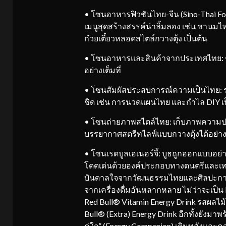
• โซนอาหารฟิวชันไทย-จีน (Sino-Thai Fo
เมนูสุดสร้างสรรค์น่าลิ้มลอง เช่น ชานม
ก๋วยเตี๋ยวหลอดสไตล์กวางตุ้ง เป็นต้น
• โซนอาหารและสินค้าจากประเทศไทย: ช
อย่างเต็มที่
• โซนสัมผัสประสบการณ์ความเป็นไทย: ร
ชิด เช่น การนวดแผนไทย และกำไล DIY เป
• โซนถ่ายภาพสไตล์ไทย: เก็บภาพความปร
บรรยากาศสตรีทไลฟ์แบบกวางตุ้งได้อย่าง
• โซนเรดบูลเอเนอร์จี้: บูธถูกออกแบบอย
โดดเด่นด้วยองค์ประกอบทางดนตรีและเทร
บันดาลใจจากวัฒนธรรมไทยและศิลปะการแส
จากเครื่องดื่มอันหลากหลาย ไม่ว่าจะเป็น
Red Bull® Vitamin Energy Drink รสผลไม้
Bull® (Extra) Energy Drink อีกทั้งยังมาพ
คู่ใจ” (Energy Companion) เติมพลังและ