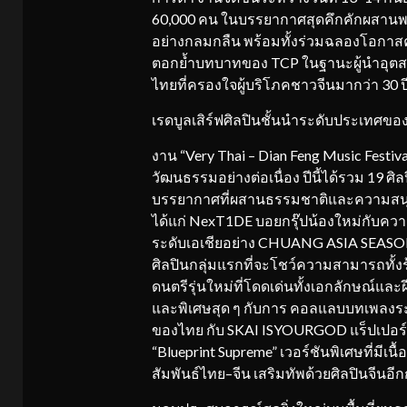
60,000 คน ในบรรยากาศสุดคึกคักผสานพล
อย่างกลมกลืน พร้อมทั้งร่วมฉลองโอกาส
ตอกย้ำบทบาทของ TCP ในฐานะผู้นำอุตสาห
ไทยที่ครองใจผู้บริโภคชาวจีนมากว่า 30 ป
เรดบูลเสิร์ฟศิลปินชั้นนำระดับประเทศของ
งาน “Very Thai – Dian Feng Music Fest
วัฒนธรรมอย่างต่อเนื่อง ปีนี้ได้รวม 19
บรรยากาศที่ผสานธรรมชาติและความสนุกตล
ได้แก่ NexT1DE บอยกรุ๊ปน้องใหม่กับค
ระดับเอเชียอย่าง CHUANG ASIA SEASON 
ศิลปินกลุ่มแรกที่จะโชว์ความสามารถทั้งร้
ดนตรีรุ่นใหม่ที่โดดเด่นทั้งเอกลักษณ์แล
และพิเศษสุด ๆ กับการ คอลแลบบทเพลงระหว่
ของไทย กับ SKAI ISYOURGOD แร็ปเปอร์สา
“Blueprint Supreme” เวอร์ชันพิเศษที่มีเ
สัมพันธ์ไทย–จีน เสริมทัพด้วยศิลปินจีนอีกก