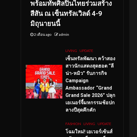
พร้อมทัพศิลปินไทยร่วมสร้าง
สีสัน ณ เซ็นทรัลเวิลด์ 4-9
มิถุนายนนี้
2 เดือน ago
admin
LIVING
UPDATE
เซ็นทรัลพัฒนา คว้าสอง
สาวนักแสดงสุดฮอต “ลี
น่า-หมิว” รับภารกิจ
Campaign
Ambassador “Grand
Grand Sale 2026” ปลุก
เอเนอร์จี้มหกรรมช้อปก
ลางปีสุดคึกคัก
FASHION
LIVING
UPDATE
โฉมใหม่
! เอเวอร์เซ้นส์