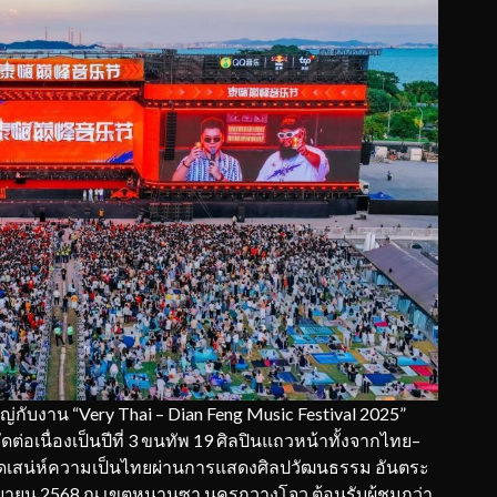
่กับงาน “Very Thai – Dian Feng Music Festival 2025”
อเนื่องเป็นปีที่ 3 ขนทัพ 19 ศิลปินแถวหน้าทั้งจากไทย–
ดเสน่ห์ความเป็นไทยผ่านการแสดงศิลปวัฒนธรรม อันตระ
กันยายน 2568 ณ เขตหนานซา นครกวางโจว ต้อนรับผู้ชมกว่า