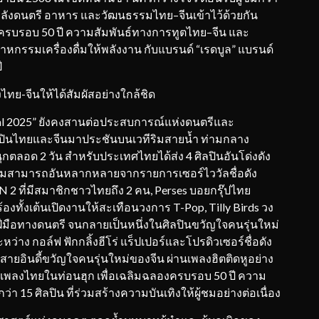
ังดนตรี อาหาร และวัฒนธรรมไทย–จีนเข้าไว้ด้วยกัน
ครบรอบ 50 ปี ความสัมพันธ์ทางการทูตไทย–จีน และ
กรรมเครื่องดื่มให้พลังงาน กับแบรนด์ “เรดบูล” แบรนด์
ี
ไทย-จีนให้ได้สัมผัสอย่างใกล้ชิด
ival 2025” ยังคงสานต่อประสบการณ์แห่งดนตรีและ
 ศิลปินไทยและจีนมาประชันบนเวทีริมสายน้ำ ท่ามกลาง
อด 2 วัน สำหรับประเทศไทยได้ส่ง 4 ศิลปินอันโด่งดัง
วามสามารถอันหลากหลายจากรายการเซอร์ไววัลชื่อดัง
2 ที่มีสมาชิกชาวไทยถึง 2 คน, Perses บอยกรุ๊ปไทย
องทั้งเต้นเปิดงานให้สะเทือนวงการ T-Pop, Tilly Birds วง
ะฝีมือทางดนตรี จนกลายเป็นหนึ่งในศิลปินขวัญใจคนรุ่นใหม่
าง กอล์ฟ ฟักกลิ้งฮีโร่ แร็ปเปอร์และโปรดิวเซอร์ชื่อดัง
ยอินดี้ขวัญใจคนรุ่นใหม่ของจีน ผ่านเพลงฮิตติดหูอย่าง
นื้อเพลงไทยในท่อนฮุก เพื่อเฉลิมฉลองครบรอบ 50 ปี ความ
ว่า 15 ศิลปิน ที่ร่วมสร้างความบันเทิงให้ผู้ชมอย่างต่อเนื่อง