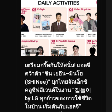
1 min read
เตรียมกรี๊ดกันให้สนั่น! แอลจี
คว้าตัว “ชิน เยอึน–มินโฮ
(SHINee)” บุกไทยจัดเอ็กซ์
คลูซีฟอีเวนต์ในงาน “집들이
by LG ทุกก้าวของการใช้ชีวิต
ในบ้าน เริ่มต้นกับแอลจี”