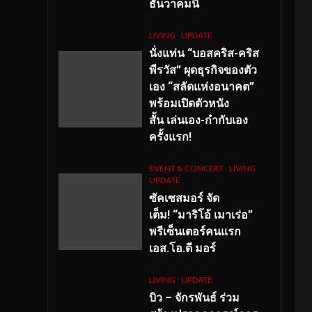
ธันวาคมนี้
LIVING
UPDATE
นั่งแท่น “บอสคริส-คริส
พีรวัส” ผุดธุรกิจของตัว
เอง “สลัดแห่งอนาคต”
พร้อมเปิดตัวหนัง
สั้น เล่นเอง-กำกับเอง
ครั้งแรก!
EVENT & CONCERT
LIVING
UPDATE
ซัคเซสมอร์ จัด
เต็ม
!
“มาริโอ้ เมาเร่อ”
พรีเซ็นเตอร์คนแรก
เอส
.โอ.ดี มอร์
LIVING
UPDATE
บิว – จักรพันธ์ ร่วม