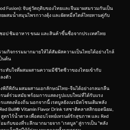
od Fusion): จับคู่วัตถุดิบของไทยและจีนมาผสมรวมกันเป็น
ไทยผสมน้ำสมุนไพรกวางตุ้ง และผัดหมี่สไตล์ไทยทานคู่กับ
อป ชิมอาหาร ขนม และสินค้าขึ้นชื่อจากประเทศไทย
วมกิจกรรมมากมายให้ได้สัมผัสความเป็นไทยได้อย่างใกล้
็นต้น
ะทับใจที่ผสมผสานความมีชีวิตชีวาของไทยเข้ากับ
ลงตัว
่างพิถีพิถัน ผสมผสานเอกลักษณ์ไทย–จีนได้อย่างกลมกลืน
นด์ร่วมสมัย พร้อมการแสดงรูปแบบใหม่ที่ได้รับแรง
ดงท้องถิ่น นอกจากนี้ เรดบูลยังเนรมิตโซนเติมพลัง
 Red Bull® Vitamin Flavor Drink รสชาติคลาสสิกยอดนิยม,
 สูตรไร้น้ำตาล เพื่อตอบโจทย์เทรนด์รักสุขภาพ และ Red
ร้อมกับของที่ระลึกมากมายจาก “เรดบูล” สู่การเป็น “พลัง
ความแอ็กทิฟให้ผู้ร่วมงานตลอดทั้งมหกรรม