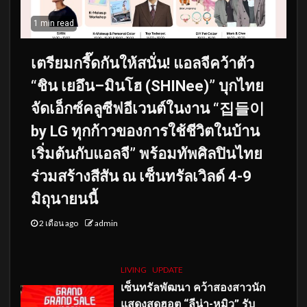
1 min read
เตรียมกรี๊ดกันให้สนั่น! แอลจีคว้าตัว
“ชิน เยอึน–มินโฮ (SHINee)” บุกไทย
จัดเอ็กซ์คลูซีฟอีเวนต์ในงาน “집들이
by LG ทุกก้าวของการใช้ชีวิตในบ้าน
เริ่มต้นกับแอลจี” พร้อมทัพศิลปินไทย
ร่วมสร้างสีสัน ณ เซ็นทรัลเวิลด์ 4-9
มิถุนายนนี้
2 เดือน ago
admin
LIVING
UPDATE
เซ็นทรัลพัฒนา คว้าสองสาวนัก
แสดงสุดฮอต “ลีน่า-หมิว” รับ