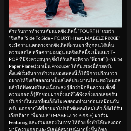
สำหรับการทำงานคัมแบคซิงเกิลนี้ “FOURTH” เผยว่า
“ซิงเกิล “Side To Side – FOURTH feat. MABELZ PiXXiE”
จะมีความแตกต่างจากซิงเกิลที่ผ่านมา ที่ทุกคนได้เห็น
ความสดใส หรือความอบอุ่น แต่ซิงเกิลนี้จะเป็นแนว T-
POP ที่มีจังหวะสนุกๆ ซึ่งได้รับเกียรติจาก “พี่ฮาย” (HYE วง
Paper Planes) มาเป็น Producer ให้กับเพลงนี้ด้วยครับ
ตั้งแต่เริ่มต้นการทำงานของเพลงนี้ ก็ได้มีการปรึกษาว่า
อยากให้ซิงเกิลออกมาเป็นสไตล์ประมาณไหน พอไฟนอล
แล้วได้ฟังดนตรีและเนื้อเพลง รู้สึกว่ามีกลิ่นความเซ็กซี่
ความฮอต ก็รู้สึกชอบมากตั้งแต่ที่ได้ฟังครั้งแรกเลยครับ
เรียกว่าเป็นแนวที่ผมก็ยังไม่เคยลองทำมาก่อนเหมือนกัน
ครับ นอกจากได้พี่ฮายมาโปรดิวซ์เพลงใหม่แล้ว ก็ยังได้รับ
เกียรติจาก “พี่มาเบล” (MABELZ วง PiXXiE) มาร่วม
Featuring และร่วมแสดงใน MV ให้ด้วย ยิ่งทำให้เพลงออก
มามีความฮอตและมีเสน่ห์สมบูรณ์มากยิ่งขึ้น ก็ขอ