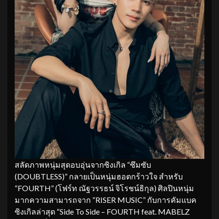
สลัดภาพหนุ่มสุดอบอุ่นจากซิงเกิล “ซึมซับ
(DOUBTLESS)” กลายเป็นหนุ่มฮอตกร้าวใจ สำหรับ
“FOURTH” (โฟร์ท ณัฐวรรธน์ จิโรชน์ธิกุล) ศิลปินหนุ่ม
มากความสามารถจาก “RISER MUSIC” กับการคัมแบค
ซิงเกิลล่าสุด “Side To Side – FOURTH feat. MABELZ