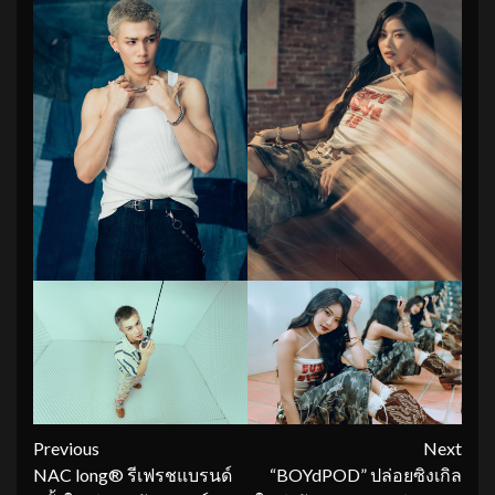
Continue
Previous
Next
NAC long® รีเฟรชแบรนด์
“BOYdPOD” ปล่อยซิงเกิล
Reading