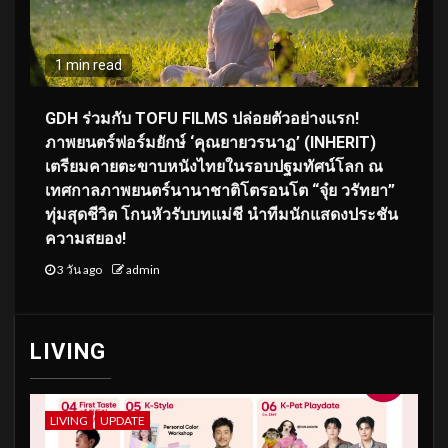
1 min read
GDH ร่วมกับ TOFU FILMS ปล่อยตัวอย่างแรก!
ภาพยนตร์ฟอร์มยักษ์ ‘คุณยายวรนาฏ’ (INHERIT)
เตรียมคายตะขาบหนังไทยในรอบปฐมทัศน์โลก ณ
เทศกาลภาพยนตร์นานาชาติโตรอนโต “จุ๋ย วรัทยา”
ทุ่มสุดชีวิต โกนหัวรับบทแม่ชี นำทีมนักแสดงประชัน
ความสยอง!
3 วัน ago
admin
LIVING
LIVING
UPDATE