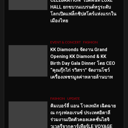
CELEBRATION” เปิดพื้นที่ LUXE
HALL ยกขบวนแบรนด์หรูระดับ
โลกเปิดแฟล็กชิปสโตร์แห่งแรกใน
เมืองไทย
EVENT & CONCERT
FASHION
KK Diamonds จัดงาน Grand
Opening KK Diamond & KK
Birth Day Gala Dinner โดย CEO
“คุณกุ๊กไก่ รวิสรา” จัดงานโชว์
เครื่องเพชรมูลค่าหลายล้านบาท
FASHION
UPDATE
คิมเบอร์ลี่ แอน โวลเทมัส เฉิดฉาย
ณ กรุงฟลอเรนซ์ ประเทศอิตาลี
ร่วมงานเปิดตัวคอลเลคชั่นไฮจิ
วเวลรีจากคาร์เทียร์LE VOYAGE