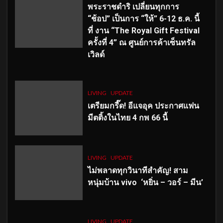
พระราชดำริ เปลี่ยนทุกการ
“ช้อป” เป็นการ “ให้” 6-12 ธ.ค. นี้
ที่ งาน “The Royal Gift Festival
ครั้งที่ 4” ณ ศูนย์การค้าเซ็นทรัล
เวิลด์
LIVING
UPDATE
เตรียมกรี๊ด! อีแจอุค ประกาศแฟน
มีตติ้งในไทย 4 กพ 66 นี้
LIVING
UPDATE
ไม่พลาดทุกวินาทีสำคัญ
! สาม
หนุ่มบ้าน vivo ‘หยิ่น – วอร์ – มีน’
LIVING
UPDATE