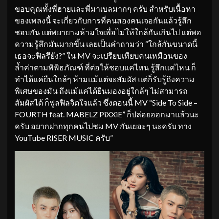
ขอบคุณทั้งพี่ฮายและพี่มาเบลมากๆ ครับ สำหรับเนื้อหา
ของเพลงนี้ จะเกี่ยวกับการที่คนสองคนเจอกันแล้วรู้สึก
ชอบกัน แต่พยายามห้ามใจเพื่อไม่ให้ใกล้กันเกินไป แต่พอ
ความรู้สึกมันมากขึ้น เลยเป็นคำถามว่า “ใกล้กันขนาดนี้
เธอจะฟิลรึยัง?” ใน MV จะเปรียบเทียบคนเหมือนของ
ล้ำค่าตามพิพิธภัณฑ์ ที่ต่อให้ชอบแค่ไหน รู้สึกแค่ไหน ก็
ทำได้แค่ยืนใกล้ๆ ห้ามแม้แต่จะสัมผัส แต่ก็รับรู้ถึงความ
พิเศษของมัน ถึงแม้แค่ได้ยืนมองอยู่ใกล้ๆ ไม่สามารถ
สัมผัสได้ ก็ฟูลฟิลจิตใจแล้ว ซึ่งตอนนี้ MV “Side To Side –
FOURTH feat. MABELZ PiXXiE” ก็ปล่อยออกมาแล้วนะ
ครับ อยากฝากทุกคนไปชม MV กันเยอะๆ นะครับ ทาง
YouTube RISER MUSIC ครับ”