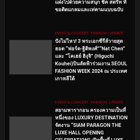
แฝงไปด้วยความสนุก ชิค สตรีท ที่
ขอติดแกลมและเท่ตามแบบฉบับ
EVENT & CONCERT
FASHION
UPDATE
ปังไม่ไหว! 3 พระเอกซีรีส์วายสุด
ฮอต “ฟอร์ด-ฐิติพงศ์”“Nat Chen”
และ “โคเฮย์ ฮิงุจิ” (Higuchi
Kouhei)บินลัดฟ้าร่วมงาน SEOUL
FASHION WEEK 2024 ณ ประเทศ
เกาหลีใต้
EVENT & CONCERT
FASHION
UPDATE
สยามพารากอน ครองความเป็นที่
หนึ่งของ LUXURY DESTINATION
จัดงาน “SIAM PARAGON THE
LUXE HALL OPENING