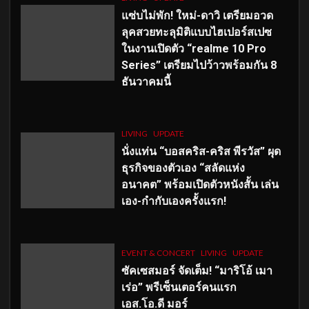
แซ่บไม่พัก! ใหม่-ดาวิ เตรียมอวด
ลุคสวยทะลุมิติแบบไฮเปอร์สเปซ
ในงานเปิดตัว “realme 10 Pro
Series” เตรียมไปว้าวพร้อมกัน 8
ธันวาคมนี้
LIVING
UPDATE
นั่งแท่น “บอสคริส-คริส พีรวัส” ผุด
ธุรกิจของตัวเอง “สลัดแห่ง
อนาคต” พร้อมเปิดตัวหนังสั้น เล่น
เอง-กำกับเองครั้งแรก!
EVENT & CONCERT
LIVING
UPDATE
ซัคเซสมอร์ จัดเต็ม
!
“มาริโอ้ เมา
เร่อ” พรีเซ็นเตอร์คนแรก
เอส
.โอ.ดี มอร์