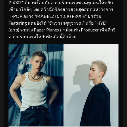
PiXXiE” ที่มาพร้อมกับความร้อนแรงชวนทุกคนให้ขยับ
เข้ามาใกล้ๆ โดยคว้านักร้องสาวสวยสุดฮอตแห่งวงการ
T-POP อย่าง “MABELZ (มาเบล) PiXXiE” มาร่วม
Featuring แถมยังได้ “ธันวา เกตุสุวรรณ” หรือ “HYE”
(ฮาย) จากวง Paper Planes มานั่งแท่น Producer เพิ่มดีกรี
ความร้อนแรงให้กับซิงเกิลนี้อีกด้วย