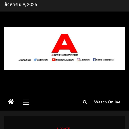
Skip
สิงหาคม 9, 2026
to
content
Primary
Watch Online
Menu
UPDATE