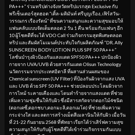
PA+++” ร่วมทริปต่างจังหวัดทริปแรกสุด Exclusive กับ
พรีเซ็นเตอร์สุดฮอต “เติ้ล-มติมันท์ ศรีบุญเรือง, เฟิร์สวัน-
วรรณกร เรืองรัตน์” ที่ขนความสนุกและความสุขมอบให้
แฟนคลับแบบจัดเต็มตลอด 2 วัน 1 คืน พร้อมกับแฟนๆ อีก
10 ผู้โชคดีที่จะได้ VDO Call ร่วมกิจกรรมสุดพิเศษตลอด
ทริป และสัมผัสโมเมนต์ประทับใจกับผลิตภัณฑ์ “DR. Ally
SUNSCREEN BODY LOTION PLUS SPF 50 PA+++”
โลชั่นบํารุงผิวป้องกันแสงแดด SPF50 PA+++ ปกป้องผิว
กายจาก UVA/UVB ด้วยสารกันแดด Olisun Technology
นวัตกรรมจากประเทศอิตาลี ที่ผสานส่วนผสมของ
Chemical sunscreen (UV Filter) ที่ป้องกันผิวจากแสง UVA
และ UVB ด้วย SPF 50 PA+++ ช่วยปลอบประโลมผิวจาก
การไหม้ ระคายเคืองและโดนทําร้ายจากแสงแดด ที่ช่วย
เพิ่มความชุ่มชื่นให้กับผิว ซึ่งมีสารสกัดจากดอกไม้4ชนิด
(ดอกเดซี่,ดอกชบา,ดอกมะลิ,ดอกเมโด) ที่ช่วยเพิ่มความ
กระจ่างใส และลดการสร้างเม็ดสีเมลานินให้กับผิว เมื่อวัน
ที่ 21-22 กันยายน 2568 ที่พัทยา เรียกได้ว่าเสิร์ฟความสุข
ความสนุกให้กับกับผู้โชคดีที่ได้เข้าร่วมกิจกรรมกันแบบ