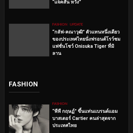
“แจ็คสัน หวัง”
FASHION
UPDATE
“กลัฟ-คณาวุฒิ” ตัวแทนหนึ่งเดียว
ของประเทศไทยนั่งฟรอนต์โรว์ชม
แฟชั่นโชว์ Onisuka Tiger ที่มิ
ลาน
FASHION
FASHION
“พีพี กฤษฏ์” ขึ้นแท่นแบรนด์แอม
บาสเดอร์ Cartier คนล่าสุดจาก
ประเทศไทย