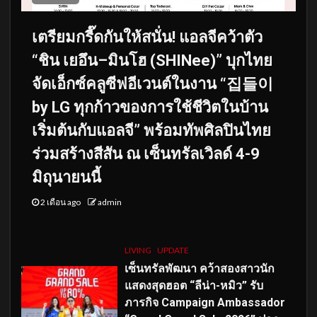
เตรียมกรี๊ดกันให้สนั่น! แอลจีคว้าตัว
“ชิน เยอึน–มินโฮ (SHINee)” บุกไทย
จัดเอ็กซ์คลูซีฟอีเวนต์ในงาน “집들이
by LG ทุกก้าวของการใช้ชีวิตในบ้าน
เริ่มต้นกับแอลจี” พร้อมทัพศิลปินไทย
ร่วมสร้างสีสัน ณ เซ็นทรัลเวิลด์ 4-9
มิถุนายนนี้
2 เดือน ago
admin
LIVING
UPDATE
เซ็นทรัลพัฒนา คว้าสองสาวนัก
แสดงสุดฮอต “ลีน่า-หมิว” รับ
ภารกิจ Campaign Ambassador