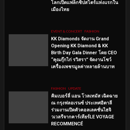
โลกเปิดแฟล็กชิปสโตร์แห่งแรกใน
เมืองไทย
EVENT & CONCERT
FASHION
KK Diamonds จัดงาน Grand
Opening KK Diamond & KK
Birth Day Gala Dinner โดย CEO
“คุณกุ๊กไก่ รวิสรา” จัดงานโชว์
เครื่องเพชรมูลค่าหลายล้านบาท
FASHION
UPDATE
คิมเบอร์ลี่ แอน โวลเทมัส เฉิดฉาย
ณ กรุงฟลอเรนซ์ ประเทศอิตาลี
ร่วมงานเปิดตัวคอลเลคชั่นไฮจิ
วเวลรีจากคาร์เทียร์LE VOYAGE
RECOMMENCÉ