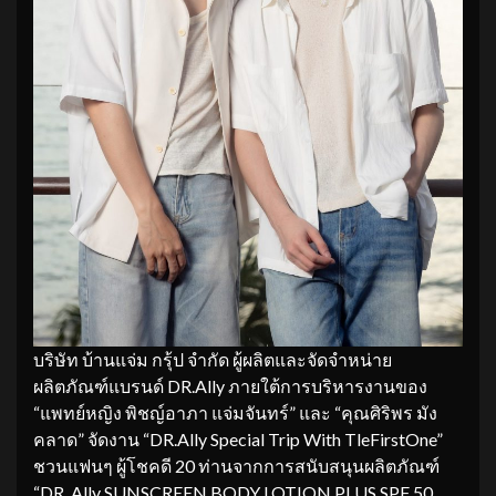
บริษัท บ้านแจ่ม กรุ้ป จำกัด ผู้ผลิตและจัดจำหน่าย
ผลิตภัณฑ์แบรนด์ DR.Ally ภายใต้การบริหารงานของ
“แพทย์หญิง พิชญ์อาภา แจ่มจันทร์” และ “คุณศิริพร มัง
คลาด” จัดงาน “DR.Ally Special Trip With TleFirstOne”
ชวนแฟนๆ ผู้โชคดี 20 ท่านจากการสนับสนุนผลิตภัณฑ์
“DR. Ally SUNSCREEN BODY LOTION PLUS SPF 50