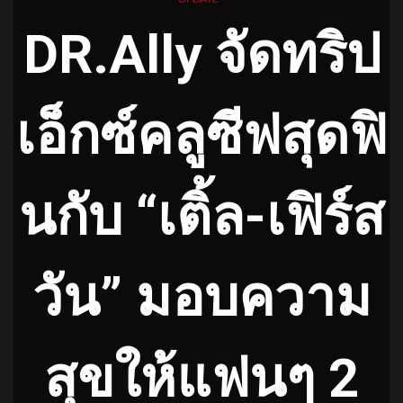
DR.Ally จัดทริป
เอ็กซ์คลูซีฟสุดฟิ
นกับ “เติ้ล-เฟิร์ส
วัน” มอบความ
สุขให้แฟนๆ 2