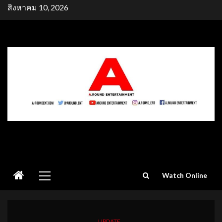
Skip
สิงหาคม 10, 2026
to
content
Primary
Watch Online
Menu
UPDATE