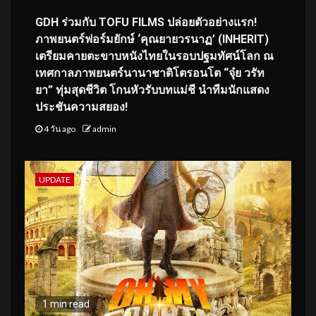
GDH ร่วมกับ TOFU FILMS ปล่อยตัวอย่างแรก!
ภาพยนตร์ฟอร์มยักษ์ ‘คุณยายวรนาฏ’ (INHERIT)
เตรียมคายตะขาบหนังไทยในรอบปฐมทัศน์โลก ณ
เทศกาลภาพยนตร์นานาชาติโตรอนโต “จุ๋ย วรัท
ยา” ทุ่มสุดชีวิต โกนหัวรับบทแม่ชี นำทีมนักแสดง
ประชันความสยอง!
4 วัน ago
admin
UPDATE
1 min read