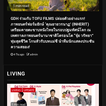
1 min read
GDH ร่วมกับ TOFU FILMS ปล่อยตัวอย่างแรก!
ภาพยนตร์ฟอร์มยักษ์ ‘คุณยายวรนาฏ’ (INHERIT)
เตรียมคายตะขาบหนังไทยในรอบปฐมทัศน์โลก ณ
เทศกาลภาพยนตร์นานาชาติโตรอนโต “จุ๋ย วรัทยา”
ทุ่มสุดชีวิต โกนหัวรับบทแม่ชี นำทีมนักแสดงประชัน
ความสยอง!
4 วัน ago
admin
LIVING
LIVING
UPDATE
1 min read