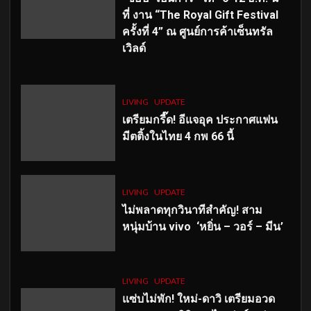
ที่ งาน “The Royal Gift Festival
ครั้งที่ 4” ณ ศูนย์การค้าเซ็นทรัล
เวิลด์
LIVING
UPDATE
เตรียมกรี๊ด! อีแจอุค ประกาศแฟน
มีตติ้งในไทย 4 กพ 66 นี้
LIVING
UPDATE
ไม่พลาดทุกวินาทีสำคัญ
! สาม
หนุ่มบ้าน vivo ‘หยิ่น – วอร์ – มีน’
LIVING
UPDATE
แซ่บไม่พัก! ใหม่-ดาวิ เตรียมอวด