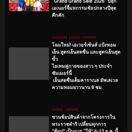
“Grand Grand Sale 2026” ปลุก
เอเนอร์จี้มหกรรมช้อปกลางปีสุด
คึกคัก
FASHION
LIVING
UPDATE
โฉมใหม่
! เอเวอร์เซ้นส์ แป้งหอม
เย็น สูตรเย็นสดชื่น และสูตรเย็นสุด
ขั้ว
ไอเทมคู่กายของสาว ๆ ประจำ
ซัมเมอร์นี้
เย็นสดชื่นเต็มคาราเบล อัพเลเวล
ความหอมยาวนาน
8
ชม.
LIVING
UPDATE
ชวนช้อปสินค้าจากโครงการใน
พระราชดำริ เปลี่ยนทุกการ
“ช้อป” เป็นการ “ให้” 6-12 ธ.ค. นี้