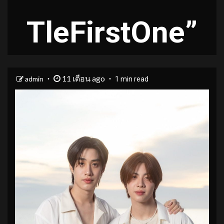
TleFirstOne”
11 เดือน ago
admin
1 min read