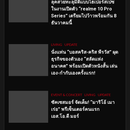
ลุคสวยทะลุมิติแบบไฮเปอร์สเปซ
ในงานเปิดตัว “realme 10 Pro
Series” เตรียมไปว้าวพร้อมกัน 8
ธันวาคมนี้
LIVING
UPDATE
นั่งแท่น “บอสคริส-คริส พีรวัส” ผุด
ธุรกิจของตัวเอง “สลัดแห่ง
อนาคต” พร้อมเปิดตัวหนังสั้น เล่น
เอง-กำกับเองครั้งแรก!
EVENT & CONCERT
LIVING
UPDATE
ซัคเซสมอร์ จัดเต็ม
!
“มาริโอ้ เมา
เร่อ” พรีเซ็นเตอร์คนแรก
เอส
.โอ.ดี มอร์