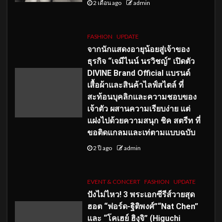
2 เดือน ago
admin
FASHION
UPDATE
จากนักแสดงอายุน้อยสู่เจ้าของ
ธุรกิจ “เจมีไนน์ นรวิชญ์” เปิดตัว
DIVINE Brand Official แบรนด์
เสื้อผ้าและสินค้าไลฟ์สไตล์ ที่
สะท้อนบุคลิกและความชอบของ
เจ้าตัว ผสานความเรียบง่าย แต่
แฝงไปด้วยความสนุก ชิค สตรีท ที่
ขอติดแกลมและเท่ตามแบบฉบับ
2 ปี ago
admin
EVENT & CONCERT
FASHION
UPDATE
ปังไม่ไหว! 3 พระเอกซีรีส์วายสุด
ฮอต “ฟอร์ด-ฐิติพงศ์”“Nat Chen”
และ “โคเฮย์ ฮิงุจิ” (Higuchi