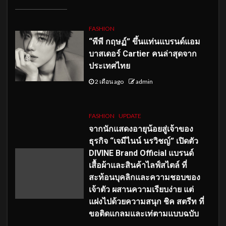
FASHION
“พีพี กฤษฏ์” ขึ้นแท่นแบรนด์แอม
บาสเดอร์ Cartier คนล่าสุดจาก
ประเทศไทย
2 เดือน ago
admin
FASHION
UPDATE
จากนักแสดงอายุน้อยสู่เจ้าของ
ธุรกิจ “เจมีไนน์ นรวิชญ์” เปิดตัว
DIVINE Brand Official แบรนด์
เสื้อผ้าและสินค้าไลฟ์สไตล์ ที่
สะท้อนบุคลิกและความชอบของ
เจ้าตัว ผสานความเรียบง่าย แต่
แฝงไปด้วยความสนุก ชิค สตรีท ที่
ขอติดแกลมและเท่ตามแบบฉบับ