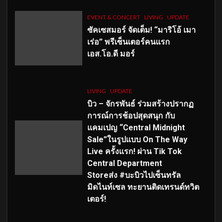
EVENT & CONCERT
LIVING
UPDATE
ซัคเซสมอร์ จัดเต็ม
!
“มาริโอ้ เมา
เร่อ” พรีเซ็นเตอร์คนแรก
เอส
.โอ.ดี มอร์
LIVING
UPDATE
บิว – จักรพันธ์ ร่วมสร้างปรากฏ
การณ์การช้อปสุดสนุก กับ
แคมเปญ “Central Midnight
Sale”ในรูปแบบ On The Way
Live ครั้งแรก! ผ่าน Tik Tok
Central Department
Storeส่ง #บะบิวไปเซ็นทรัล
มิดไนท์เซล ทะยานติดเทรนด์ทวิต
เตอร์!