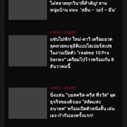
ไม่พลาดทุกวินาทีสำคัญ
! สาม
หนุ่มบ้าน vivo ‘หยิ่น – วอร์ – มีน’
LIVING
UPDATE
แซ่บไม่พัก! ใหม่-ดาวิ เตรียมอวด
ลุคสวยทะลุมิติแบบไฮเปอร์สเปซ
ในงานเปิดตัว “realme 10 Pro
Series” เตรียมไปว้าวพร้อมกัน 8
ธันวาคมนี้
LIVING
UPDATE
นั่งแท่น “บอสคริส-คริส พีรวัส” ผุด
ธุรกิจของตัวเอง “สลัดแห่ง
อนาคต” พร้อมเปิดตัวหนังสั้น เล่น
เอง-กำกับเองครั้งแรก!