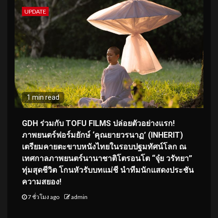
UPDATE
1 min read
GDH ร่วมกับ TOFU FILMS ปล่อยตัวอย่างแรก!
ภาพยนตร์ฟอร์มยักษ์ ‘คุณยายวรนาฏ’ (INHERIT)
เตรียมคายตะขาบหนังไทยในรอบปฐมทัศน์โลก ณ
เทศกาลภาพยนตร์นานาชาติโตรอนโต “จุ๋ย วรัทยา”
ทุ่มสุดชีวิต โกนหัวรับบทแม่ชี นำทีมนักแสดงประชัน
ความสยอง!
7 ชั่วโมง ago
admin