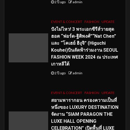
2 ปี ago
admin
EVENT & CONCERT
FASHION
UPDATE
ปังไม่ไหว! 3 พระเอกซีรีส์วายสุด
ฮอต “ฟอร์ด-ฐิติพงศ์”“Nat Chen”
และ “โคเฮย์ ฮิงุจิ” (Higuchi
Kouhei)บินลัดฟ้าร่วมงาน SEOUL
FASHION WEEK 2024 ณ ประเทศ
เกาหลีใต้
2 ปี ago
admin
EVENT & CONCERT
FASHION
UPDATE
สยามพารากอน ครองความเป็นที่
หนึ่งของ LUXURY DESTINATION
จัดงาน “SIAM PARAGON THE
LUXE HALL OPENING
CELEBRATION” เปิดพื้นที่ LUXE