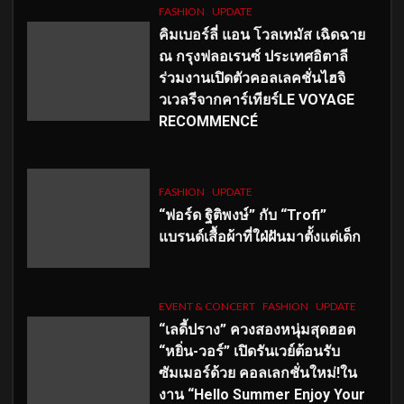
FASHION
UPDATE
คิมเบอร์ลี่ แอน โวลเทมัส เฉิดฉาย
ณ กรุงฟลอเรนซ์ ประเทศอิตาลี
ร่วมงานเปิดตัวคอลเลคชั่นไฮจิ
วเวลรีจากคาร์เทียร์LE VOYAGE
RECOMMENCÉ
FASHION
UPDATE
“ฟอร์ด ฐิติพงษ์” กับ “Trofi”
แบรนด์เสื้อผ้าที่ใฝ่ฝันมาตั้งแต่เด็ก
EVENT & CONCERT
FASHION
UPDATE
“เลดี้ปราง” ควงสองหนุ่มสุดฮอต
“หยิ่น-วอร์” เปิดรันเวย์ต้อนรับ
ซัมเมอร์ด้วย คอลเลกชั่นใหม่!ใน
งาน “Hello Summer Enjoy Your