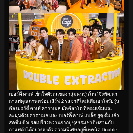
เบอร์ดี้ คาเฟ่ เข้าใจตัวตนของกลุ่มคนรุ่นใหม่ จึงพัฒนา
กาแฟคุณภาพพร้อมเสิร์ฟ 2 รสชาติใหม่เพื่อเอาใจวัยรุ่น
คือ เบอร์ดี้ คาเฟ่ คาราเมล มัคคิอาโต ที่หอมเข้มและ
ละมุนด้วยคาราเมล และ เบอร์ดี้ คาเฟ่ แบล็ค ยูซุ ดื่มแล้ว
สดชื่น ด้วยรสเปรี้ยวหวานจากยูซุธรรมชาติ ผสานกับ
กาแฟดำได้อย่างลงตัว ความพิเศษอยู่ที่เทคนิค Double