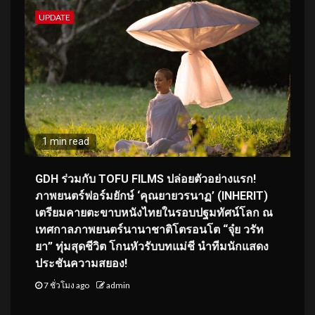
UPDATE
1 min read
GDH ร่วมกับ TOFU FILMS ปล่อยตัวอย่างแรก!
ภาพยนตร์ฟอร์มยักษ์ ‘คุณยายวรนาฏ’ (INHERIT)
เตรียมคายตะขาบหนังไทยในรอบปฐมทัศน์โลก ณ
เทศกาลภาพยนตร์นานาชาติโตรอนโต “จุ๋ย วรัท
ยา” ทุ่มสุดชีวิต โกนหัวรับบทแม่ชี นำทีมนักแสดง
ประชันความสยอง!
7 ชั่วโมง ago
admin