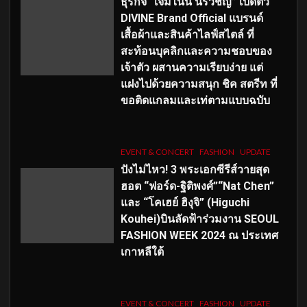
ธุรกิจ “เจมีไนน์ นรวิชญ์” เปิดตัว
DIVINE Brand Official แบรนด์
เสื้อผ้าและสินค้าไลฟ์สไตล์ ที่
สะท้อนบุคลิกและความชอบของ
เจ้าตัว ผสานความเรียบง่าย แต่
แฝงไปด้วยความสนุก ชิค สตรีท ที่
ขอติดแกลมและเท่ตามแบบฉบับ
EVENT & CONCERT
FASHION
UPDATE
ปังไม่ไหว! 3 พระเอกซีรีส์วายสุด
ฮอต “ฟอร์ด-ฐิติพงศ์”“Nat Chen”
และ “โคเฮย์ ฮิงุจิ” (Higuchi
Kouhei)บินลัดฟ้าร่วมงาน SEOUL
FASHION WEEK 2024 ณ ประเทศ
เกาหลีใต้
EVENT & CONCERT
FASHION
UPDATE