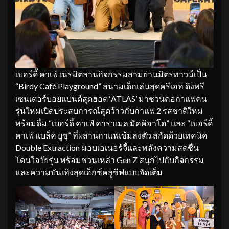
เบอร์ดี้ คาเฟ่ เนรมิตลานกิจกรรมสามย่านมิตรทาวน์เป็น
“Birdy Café Playground” สนามเด็กเล่นสุดครีเอท ดึงพรี
เซนเตอร์บอยแบนด์สุดฮอต ‘ATLAS’ มาชวนคอกาแฟคน
รุ่นใหม่เปิดประสบการณ์สุดว้าวกับกาแฟ 2 รสชาติใหม่
พร้อมดื่ม “เบอร์ดี้ คาเฟ่ คาราเมล มัคคิอาโต” และ “เบอร์ดี้
คาเฟ่ แบล็ค ยูซุ” ที่ผสานกาแฟเข้มลงตัว สกัดด้วยเทคนิค
Double Extraction มอบเอเนอร์จี้และพลังความสดชื่น
โดนใจวัยรุ่น พร้อมชวนเหล่า Gen Z สนุกไปกับกิจกรรม
และความบันเทิงสุดเอ็กซ์คลูซีฟแบบจัดเต็ม