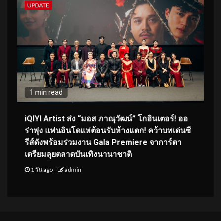
UPDATE
1 min read
iQIYI Artist ส่ง “มอส ภาณุวัฒน์” โกอินเตอร์! ออ
ร่าพุ่ง แฟนอินโดแห่ต้อนรับห้างแตก! คว้าบทเด่นซี
รีส์ดังพร้อมร่วมงาน Gala Premiere จาการ์ตา
เตรียมลุยตลาดบันเทิงนานาชาติ
1 วัน ago
admin