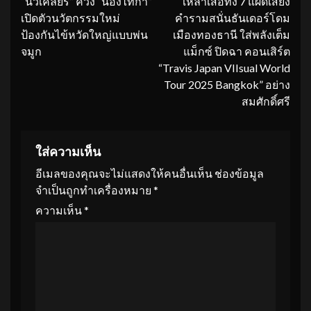
“นิวเคลียร์” ควง “น้องไทก้า”
เหล่าเสือทั้ง 7 แผดเสียง
Reading
เปิดตัวนวัตกรรมใหม่
คำรามสนั่นธันเดอร์โดม
ป้องกันไข้หวัดใหญ่แบบพ่น
เมืองทองธานี ใส่พลังเต็ม
จมูก
แม็กซ์ ปิดฉา คอนเสิร์ต
“Travis Japan VIIsual World
Tour 2025 Bangkok” อย่าง
สมศักดิ์ศรี
ใส่ความเห็น
อีเมลของคุณจะไม่แสดงให้คนอื่นเห็น
ช่องข้อมูล
จำเป็นถูกทำเครื่องหมาย
*
ความเห็น
*