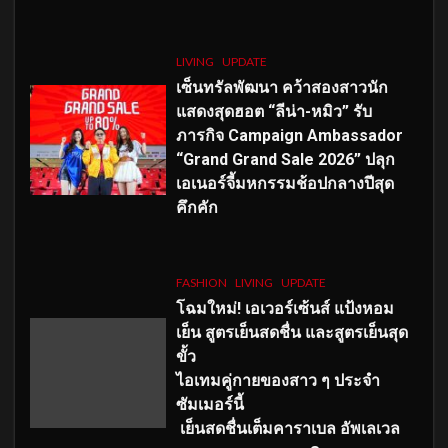
LIVING
UPDATE
เซ็นทรัลพัฒนา คว้าสองสาวนัก
แสดงสุดฮอต “ลีน่า-หมิว” รับ
ภารกิจ Campaign Ambassador
“Grand Grand Sale 2026” ปลุก
เอเนอร์จี้มหกรรมช้อปกลางปีสุด
คึกคัก
FASHION
LIVING
UPDATE
โฉมใหม่
! เอเวอร์เซ้นส์ แป้งหอม
เย็น สูตรเย็นสดชื่น และสูตรเย็นสุด
ขั้ว
ไอเทมคู่กายของสาว ๆ ประจำ
ซัมเมอร์นี้
เย็นสดชื่นเต็มคาราเบล อัพเลเวล