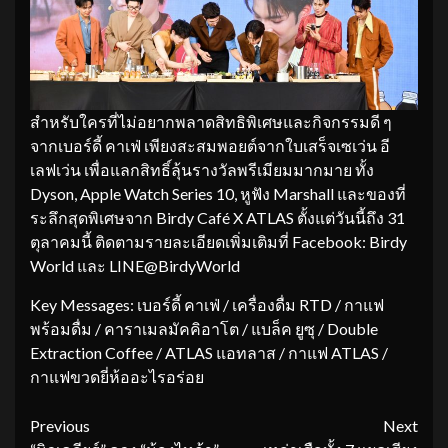
สำหรับใครที่ไม่อยากพลาดสิทธิพิเศษและกิจกรรมดี ๆ
จากเบอร์ดี้ คาเฟ่ เพียงสะสมพอยต์จากใบเสร็จเซเว่น อี
เลฟเว่น เพื่อแลกสิทธิ์ลุ้นรางวัลพรีเมียมมากมาย ทั้ง
Dyson, Apple Watch Series 10, หูฟัง Marshall และของที่
ระลึกสุดพิเศษจาก Birdy Café X ATLAS ตั้งแต่วันนี้ถึง 31
ตุลาคมนี้ ติดตามรายละเอียดเพิ่มเติมที่ Facebook: Birdy
World และ LINE@BirdyWorld
Key Messages: เบอร์ดี้ คาเฟ่ / เครื่องดื่ม RTD / กาแฟ
พร้อมดื่ม / คาราเมลมัคคิอาโต / แบล็ค ยูซุ / Double
Extraction Coffee / ATLAS แอทลาส / กาแฟ ATLAS /
กาแฟขวดยี่ห้ออะไรอร่อย
Continue
Previous
Next