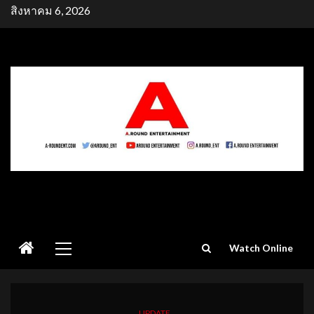
Skip
สิงหาคม 6, 2026
to
content
Primary
Watch Online
Menu
UPDATE