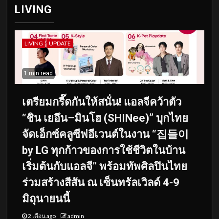
LIVING
LIVING
UPDATE
1 min read
เตรียมกรี๊ดกันให้สนั่น! แอลจีคว้าตัว
“ชิน เยอึน–มินโฮ (SHINee)” บุกไทย
จัดเอ็กซ์คลูซีฟอีเวนต์ในงาน “집들이
by LG ทุกก้าวของการใช้ชีวิตในบ้าน
เริ่มต้นกับแอลจี” พร้อมทัพศิลปินไทย
ร่วมสร้างสีสัน ณ เซ็นทรัลเวิลด์ 4-9
มิถุนายนนี้
2 เดือน ago
admin