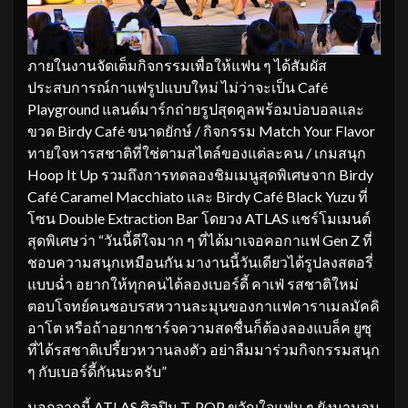
ภายในงานจัดเต็มกิจกรรมเพื่อให้แฟน ๆ ได้สัมผัส
ประสบการณ์กาแฟรูปแบบใหม่ ไม่ว่าจะเป็น Café
Playground แลนด์มาร์กถ่ายรูปสุดคูลพร้อมบ่อบอลและ
ขวด Birdy Café ขนาดยักษ์ / กิจกรรม Match Your Flavor
ทายใจหารสชาติที่ใช่ตามสไตล์ของแต่ละคน / เกมสนุก
Hoop It Up รวมถึงการทดลองชิมเมนูสุดพิเศษจาก Birdy
Café Caramel Macchiato และ Birdy Café Black Yuzu ที่
โซน Double Extraction Bar โดยวง ATLAS แชร์โมเมนต์
สุดพิเศษว่า “วันนี้ดีใจมาก ๆ ที่ได้มาเจอคอกาแฟ Gen Z ที่
ชอบความสนุกเหมือนกัน มางานนี้วันเดียวได้รูปลงสตอรี่
แบบฉ่ำ อยากให้ทุกคนได้ลองเบอร์ดี้ คาเฟ่ รสชาติใหม่
ตอบโจทย์คนชอบรสหวานละมุนของกาแฟคาราเมลมัคคิ
อาโต หรือถ้าอยากชาร์จความสดชื่นก็ต้องลองแบล็ค ยูซุ
ที่ได้รสชาติเปรี้ยวหวานลงตัว อย่าลืมมาร่วมกิจกรรมสนุก
ๆ กับเบอร์ดี้กันนะครับ”
นอกจากนี้ ATLAS ศิลปิน T-POP ขวัญใจแฟน ๆ ยังมามอบ