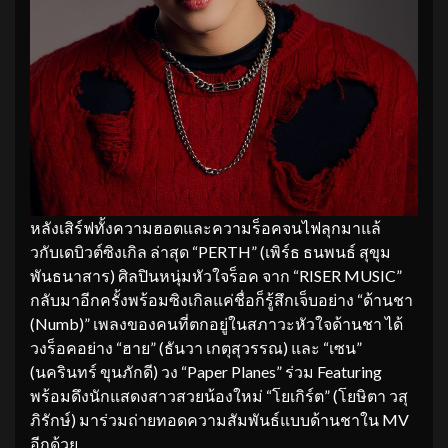
หลังเสิร์ฟทั้งความฮอตและความร็อคจนไฟลุกมาแล้
วกับเดบิวต์ซิงเกิล ล่าสุด “PERTH” (เพิร์ธ ธนพนธ์ สุขุม
พันธนาสาร) ศิลปินหนุ่มหัวใจร็อค จาก “RISER MUSIC”
กลับมาอีกครั้งพร้อมซิงเกิลแค่ชื่อก็รู้สึกเจ็บอย่าง “ด้านชา
(Numb)” เพลงของคนที่ตกอยู่ในสภาวะหัวใจด้านชา ได้
วงร็อคอย่าง “ฮาย” (ธันวา เกตุสุวรรณ) และ “เซน”
(นครินทร์ ขุนภักดี) วง “Paper Planes” ร่วม Featuring
พร้อมดึงนักแสดงสาวสวยน้องใหม่ “โยเกิร์ต” (โยษิตา วสุ
ภิรักษ์) มาร่วมถ่ายทอดความสัมพันธ์แบบด้านชาใน MV
อีกด้วย