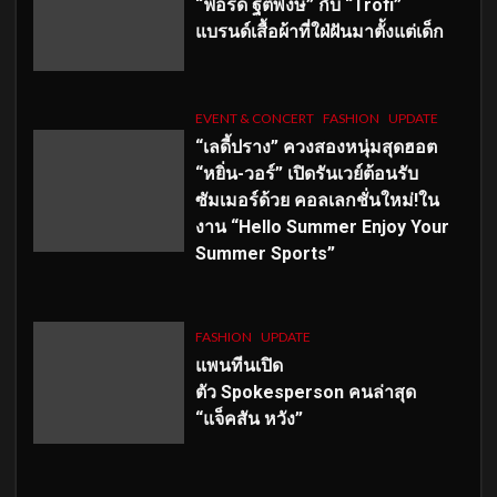
“ฟอร์ด ฐิติพงษ์” กับ “Trofi”
แบรนด์เสื้อผ้าที่ใฝ่ฝันมาตั้งแต่เด็ก
EVENT & CONCERT
FASHION
UPDATE
“เลดี้ปราง” ควงสองหนุ่มสุดฮอต
“หยิ่น-วอร์” เปิดรันเวย์ต้อนรับ
ซัมเมอร์ด้วย คอลเลกชั่นใหม่!ใน
งาน “Hello Summer Enjoy Your
Summer Sports”
FASHION
UPDATE
แพนทีนเปิด
ตัว
Spokesperson คนล่าสุด
“แจ็คสัน หวัง”