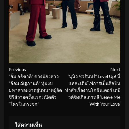
Continue
Previous
Next
“อั้ม อธิชาติ” ควงน้องสาว
‘นุนิว ชวรินทร์’ Level Up! นี่
Reading
“อ้อม ณัฐกานต์” ทุ่มงบ
แหละเติมไฟการเป็นศิลปิน
มหาศาลผงาดสู่บทบาทผู้จัด
ทำสำเร็จงานโกอินเตอร์ เดบิ
ซีรีส์วายครั้งแรก! เปิดตัว
วต์ซิงเกิลเกาหลี ‘Leave Me
“ใครในกระจก”
With Your Love’
ใส่ความเห็น