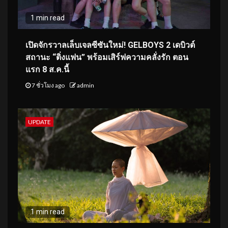
1 min read
เปิดจักรวาลเล็บเจลซีซันใหม่! GELBOYS 2 เดบิวต์
สถานะ “ติ่งแฟน” พร้อมเสิร์ฟความคลั่งรัก ตอน
แรก 8 ส.ค.นี้
7 ชั่วโมง ago
admin
UPDATE
1 min read