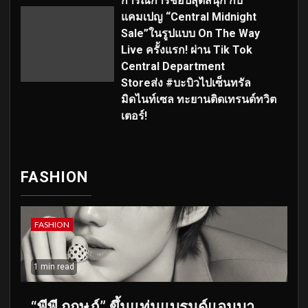
การณ์การช้อปสุดสนุก กับ
แคมเปญ “Central Midnight
Sale”ในรูปแบบ On The Way
Live ครั้งแรก! ผ่าน Tik Tok
Central Department
Storeส่ง #บะบิวไปเซ็นทรัล
มิดไนท์เซล ทะยานติดเทรนด์ทวิต
เตอร์!
FASHION
FASHION
1 min read
“พีพี กฤษฏ์” ขึ้นแท่นแบรนด์แอมบา