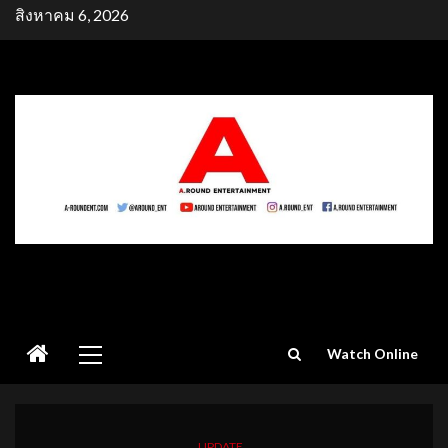
Skip
สิงหาคม 6, 2026
to
content
Primary
Watch Online
Menu
UPDATE