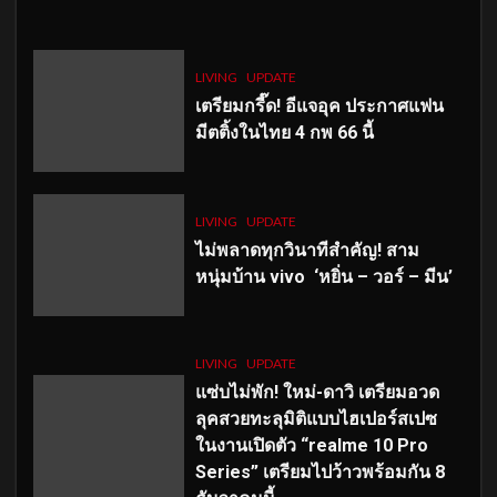
LIVING
UPDATE
เตรียมกรี๊ด! อีแจอุค ประกาศแฟน
มีตติ้งในไทย 4 กพ 66 นี้
LIVING
UPDATE
ไม่พลาดทุกวินาทีสำคัญ
! สาม
หนุ่มบ้าน vivo ‘หยิ่น – วอร์ – มีน’
LIVING
UPDATE
แซ่บไม่พัก! ใหม่-ดาวิ เตรียมอวด
ลุคสวยทะลุมิติแบบไฮเปอร์สเปซ
ในงานเปิดตัว “realme 10 Pro
Series” เตรียมไปว้าวพร้อมกัน 8