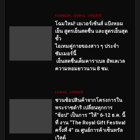
FASHION
LIVING
UPDATE
โฉมใหม่
! เอเวอร์เซ้นส์ แป้งหอม
เย็น สูตรเย็นสดชื่น และสูตรเย็นสุด
ขั้ว
ไอเทมคู่กายของสาว ๆ ประจำ
ซัมเมอร์นี้
เย็นสดชื่นเต็มคาราเบล อัพเลเวล
ความหอมยาวนาน
8
ชม.
LIVING
UPDATE
ชวนช้อปสินค้าจากโครงการใน
พระราชดำริ เปลี่ยนทุกการ
“ช้อป” เป็นการ “ให้” 6-12 ธ.ค. นี้
ที่ งาน “The Royal Gift Festival
ครั้งที่ 4” ณ ศูนย์การค้าเซ็นทรัล
เวิลด์