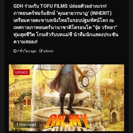
GDH ร่วมกับ TOFU FILMS ปล่อยตัวอย่างแรก!
ภาพยนตร์ฟอร์มยักษ์ ‘คุณยายวรนาฏ’ (INHERIT)
เตรียมคายตะขาบหนังไทยในรอบปฐมทัศน์โลก ณ
เทศกาลภาพยนตร์นานาชาติโตรอนโต “จุ๋ย วรัทยา”
ทุ่มสุดชีวิต โกนหัวรับบทแม่ชี นำทีมนักแสดงประชัน
ความสยอง!
7 ชั่วโมง ago
admin
UPDATE
1 min read