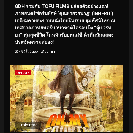
GDH ร่วมกับ TOFU FILMS ปล่อยตัวอย่างแรก!
ภาพยนตร์ฟอร์มยักษ์ ‘คุณยายวรนาฏ’ (INHERIT)
เตรียมคายตะขาบหนังไทยในรอบปฐมทัศน์โลก ณ
เทศกาลภาพยนตร์นานาชาติโตรอนโต “จุ๋ย วรัท
ยา” ทุ่มสุดชีวิต โกนหัวรับบทแม่ชี นำทีมนักแสดง
ประชันความสยอง!
7 ชั่วโมง ago
admin
UPDATE
1 min read