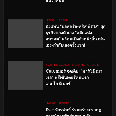
ธันวาคมนี้
LIVING
UPDATE
นั่งแท่น “บอสคริส-คริส พีรวัส” ผุด
ธุรกิจของตัวเอง “สลัดแห่ง
อนาคต” พร้อมเปิดตัวหนังสั้น เล่น
เอง-กำกับเองครั้งแรก!
EVENT & CONCERT
LIVING
UPDATE
ซัคเซสมอร์ จัดเต็ม
!
“มาริโอ้ เมา
เร่อ” พรีเซ็นเตอร์คนแรก
เอส
.โอ.ดี มอร์
LIVING
UPDATE
บิว – จักรพันธ์ ร่วมสร้างปรากฏ