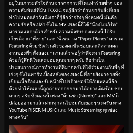
อยู่ในสภาวะหัวใจด้านชา จากการที่โดนทำร้ายซ้ำๆ ของ
ความสัมพันธ์ที่มัน TOXIC จนรู้สึกว่าด้านชากับสิ่งที่เธอ
ทำไปหมดแล้ววันนึงเราก็รู้สึกว่าจริงๆ ทั้งหมดนี้ มันคือ
ความรักหรือเปล่า ซึ่งใน MV เพลงนี้ก็ได้ “น้องโยเกิร์ต”
มาร่วมแสดงด้วย สำหรับความพิเศษของเพลงนี้ ได้รับ
เกียรติจาก “พี่ฮาย” และ “พี่เซน” วง “Paper Planes” มาร่วม
Featuring ด้วย ซึ่งส่วนตัวของผมชื่นชอบและติดตามผล
งานของพี่ๆ ทั้งสองมานานแล้ว พอรู้ว่าพี่จะมา Featuring
ด้วย ก็รู้สึกดีใจและขอบคุณมากๆ ครับ ถือว่าเป็น
ประสบการณ์การทำงานที่ดีมากครับที่ได้ร่วมงานกับพี่ๆ ที่
เก่งๆ ซึ่งในพาร์ทเบื้องหลังของเพลงนี้ พี่ฮายยังมาช่วยทั้ง
เขียนเนื้อร้องและรับหน้าที่โปรดิวเซอร์ให้กับเพลงนี้อีก
ด้วย ทำให้เพลงนี้ถูกถ่ายทอดออกมาได้อย่างเต็มร้อย ชอบ
มากๆ ครับ ซึ่งตอนนี้ เพลง “ด้านชา (Numb)” และ MV ก็
ปล่อยออกมาแล้ว ฝากทุกคนไปชมกับเยอะๆ นะครับ ทาง
YouTube RISER MUSIC และ Music Streaming ทุกช่อง
ทางครับ”