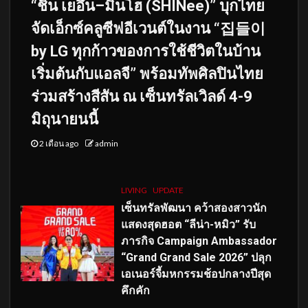
“ชิน เยอึน–มินโฮ (SHINee)” บุกไทย
จัดเอ็กซ์คลูซีฟอีเวนต์ในงาน “집들이
by LG ทุกก้าวของการใช้ชีวิตในบ้าน
เริ่มต้นกับแอลจี” พร้อมทัพศิลปินไทย
ร่วมสร้างสีสัน ณ เซ็นทรัลเวิลด์ 4-9
มิถุนายนนี้
2 เดือน ago
admin
LIVING
UPDATE
เซ็นทรัลพัฒนา คว้าสองสาวนัก
แสดงสุดฮอต “ลีน่า-หมิว” รับ
ภารกิจ Campaign Ambassador
“Grand Grand Sale 2026” ปลุก
เอเนอร์จี้มหกรรมช้อปกลางปีสุด
คึกคัก