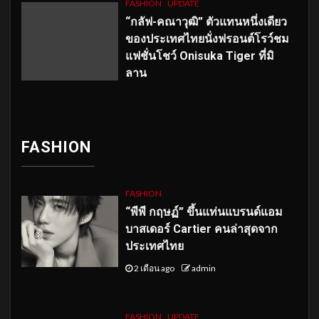
FASHION
UPDATE
“กลัฟ-คณาวุฒิ” ตัวแทนหนึ่งเดียว
ของประเทศไทยนั่งฟรอนต์โรว์ชม
แฟชั่นโชว์ Onisuka Tiger ที่มิ
ลาน
FASHION
FASHION
“พีพี กฤษฏ์” ขึ้นแท่นแบรนด์แอม
บาสเดอร์ Cartier คนล่าสุดจาก
ประเทศไทย
2 เดือน ago
admin
FASHION
UPDATE