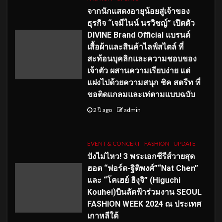
จากนักแสดงอายุน้อยสู่เจ้าของ
ธุรกิจ “เจมีไนน์ นรวิชญ์” เปิดตัว
DIVINE Brand Official แบรนด์
เสื้อผ้าและสินค้าไลฟ์สไตล์ ที่
สะท้อนบุคลิกและความชอบของ
เจ้าตัว ผสานความเรียบง่าย แต่
แฝงไปด้วยความสนุก ชิค สตรีท ที่
ขอติดแกลมและเท่ตามแบบฉบับ
2 ปี ago
admin
EVENT & CONCERT
FASHION
UPDATE
ปังไม่ไหว! 3 พระเอกซีรีส์วายสุด
ฮอต “ฟอร์ด-ฐิติพงศ์”“Nat Chen”
และ “โคเฮย์ ฮิงุจิ” (Higuchi
Kouhei)บินลัดฟ้าร่วมงาน SEOUL
FASHION WEEK 2024 ณ ประเทศ
เกาหลีใต้