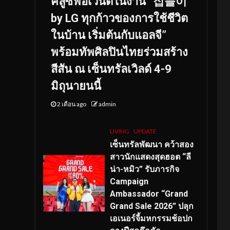
คลูซีฟอีเวนต์ในงาน “집들이
by LG ทุกก้าวของการใช้ชีวิต
ในบ้าน เริ่มต้นกับแอลจี”
พร้อมทัพศิลปินไทยร่วมสร้าง
สีสัน ณ เซ็นทรัลเวิลด์ 4-9
มิถุนายนนี้
2 เดือน ago
admin
LIVING
UPDATE
เซ็นทรัลพัฒนา คว้าสอง
สาวนักแสดงสุดฮอต “ลี
น่า-หมิว” รับภารกิจ
Campaign
Ambassador “Grand
Grand Sale 2026” ปลุก
เอเนอร์จี้มหกรรมช้อปก