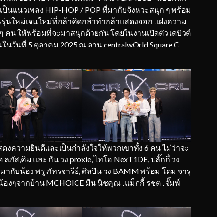
็นแนวเพลง HIP-HOP / POP ที่มากับจังหวะสนุก ๆ พร้อม
รุ่นใหม่เจนใหม่ที่กล้าคิดกล้าทำกล้าแสดงออก แฝงความ
 คน ให้พร้อมที่จะมาสนุกด้วยกัน โดยในงานเปิดตัว เดบิวต์
ขึ้นในวันที่ 5 ตุลาคม 2025 ณ ลาน centralwOrld Square C
สดงความยินดีและเป็นกำลังใจให้พวกเขาทั้ง 6 คน ไม่ว่าจะ
ติร์ด ลภัส,คิม และ กัน วง proxie, ไทโอ NexT1DE, ปลั๊กกี้ วง
่มากับน้อง พรู ภัทรจารีย์, ศิลปิน วง BAMM พร้อม โดม จารุ
ๆน้องๆจากบ้าน MCHOICE มีน นิชคุณ , แม็กกี้ รชต , จั๊มพ์