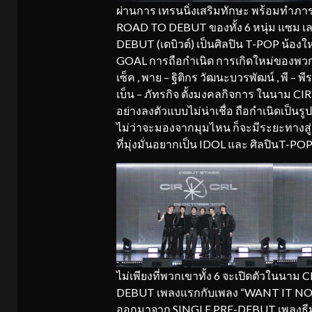
ผ่านการ เทรนนิ่งเสริมทักษะ พร้อมทำภ
ROAD TO DEBUT ของทั้ง 6 หนุ่ม แซม เลออน
DEBUT (เดบิวต์) เป็นศิลปิน T-POP น้อ
GOAL การถือกำเนิด การเกิดใหม่ของพวกเข
เซ็ค , พาย – ฐิติกร วัฒนะบวรพัฒน์ , พี – พี
เบ็น – ภัทรกิจ ตั้งมงคลกิจการ ในนาม CIR
อย่างลงตัวแบบไม่น่าเชื่อ ถือกำเนิดเป็น
ไม่ว่าจะมองจากมุมไหน ก็จะมีระยะทางสู่จ
ที่มุ่งมั่นอยากเป็น IDOL และ ศิลปินT-POP
ไม่เพียงที่พวกเขาทั้ง 6 จะเปิดตัวในนาม C
DEBUT เพลงแรกกับเพลง “WANT IT NOW“ 
ออกมาจาก SINGLE PRE-DEBUT เพลงธีม