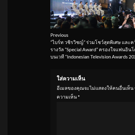
Continue
Previous
“ไบร์ท วชิรวิชญ์” ร่วมโชว์สุดพิเศษ และคว
Reading
รางวัล “Special Award” ครองใจแฟนอินโด
บนเวที “Indonesian Television Awards 20
ใส่ความเห็น
อีเมลของคุณจะไม่แสดงให้คนอื่นเห็น
ความเห็น
*