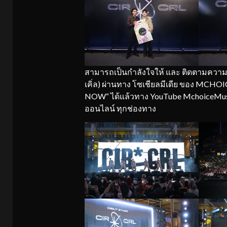
สามารถเป็นกำลังใจให้ และ ติดตามความเ
เคิ่ล) ผ่านทาง โซเชียลมีเดีย ของ MCHO
NOW“ ได้แล้วทาง YouTube MchoiceMusic 
ออนไลน์ ทุกช่องทาง