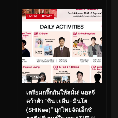
LIVING
UPDATE
1 min read
เตรียมกรี๊ดกันให้สนั่น! แอลจี
คว้าตัว “ชิน เยอึน–มินโฮ
(SHINee)” บุกไทยจัดเอ็กซ์