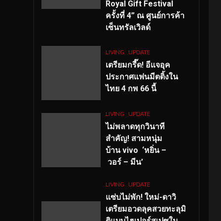
Royal Gift Festival
ครั้งที่ 4” ณ ศูนย์การค้า
เซ็นทรัลเวิลด์
LIVING
UPDATE
เตรียมกรี๊ด! อีแจอุค
ประกาศแฟนมีตติ้งใน
ไทย 4 กพ 66 นี้
LIVING
UPDATE
ไม่พลาดทุกวินาที
สำคัญ
! สามหนุ่ม
บ้าน vivo ‘หยิ่น –
วอร์ – มีน’
LIVING
UPDATE
แซ่บไม่พัก! ใหม่-ดาวิ
เตรียมอวดลุคสวยทะลุมิ
ติแบบไฮเปอร์สเปซใน