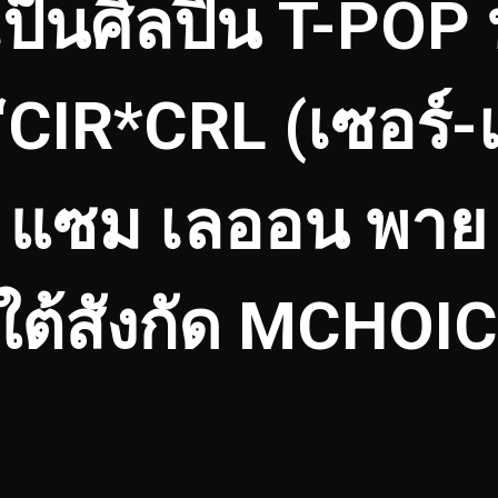
ป็นศิลปิน T-POP บ
“CIR*CRL (เซอร์-เ
่ม แซม เลออน พาย 
ยใต้สังกัด MCHOI