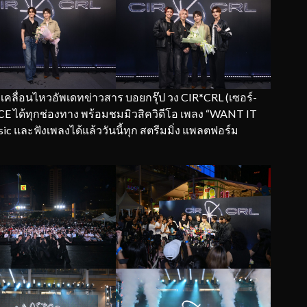
คลื่อนไหวอัพเดทข่าวสาร บอยกรุ๊ป วง CIR*CRL (เซอร์-
ICE ได้ทุกช่องทาง พร้อมชมมิวสิควิดีโอ เพลง “WANT IT
และฟังเพลงได้แล้ววันนี้ทุก สตรีมมิ่ง แพลตฟอร์ม