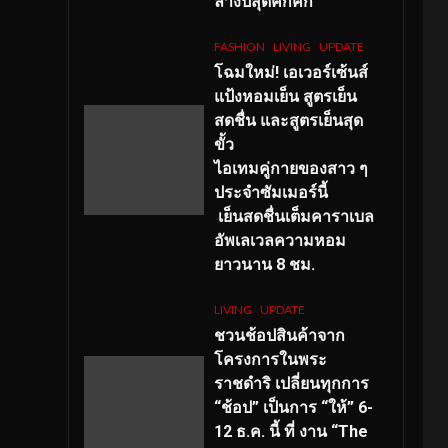
ลางปีสุดคึกคัก
FASHION
LIVING
UPDATE
โฉมใหม่
! เอเวอร์เซ้นส์
แป้งหอมเย็น สูตรเย็น
สดชื่น และสูตรเย็นสุด
ขั้ว
ไอเทมคู่กายของสาว ๆ
ประจำซัมเมอร์นี้
เย็นสดชื่นเต็มคาราเบล
อัพเลเวลความหอม
ยาวนาน
8
ชม.
LIVING
UPDATE
ชวนช้อปสินค้าจาก
โครงการในพระ
ราชดำริ เปลี่ยนทุกการ
“ช้อป” เป็นการ “ให้” 6-
12 ธ.ค. นี้ ที่ งาน “The