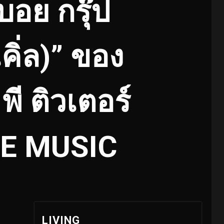
อย กรุ๊ป
คิ่ล)” ของ
พี ติวเตอร์
CE MUSIC
LIVING