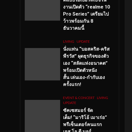
งานเปิดตัว “realme 10
Pro Series” เตรียมไป
ว้าวพร้อมกัน 8
ธันวาคมนี้
LIVING
UPDATE
นั่งแท่น “บอสคริส-คริส
พีรวัส” ผุดธุรกิจของตัว
เอง “สลัดแห่งอนาคต”
พร้อมเปิดตัวหนัง
สั้น เล่นเอง-กำกับเอง
ครั้งแรก!
EVENT & CONCERT
LIVING
UPDATE
ซัคเซสมอร์ จัด
เต็ม
!
“มาริโอ้ เมาเร่อ”
พรีเซ็นเตอร์คนแรก
เอส
.โอ.ดี มอร์