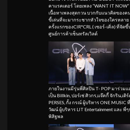
คาแรคเตอร์ โดยเพลง “WANT IT NOW“ เป
เนื้อหาเพลงสุดกวน บวกกับแนวคิดของคน
ขี้เล่นที่จะมากระชากหัวใจของใครหลาย ๆ
ครั้งแรกของCIR*CRL ( เซอร์-เคิ่ล) ที่จัด
ศูนย์การค้าเซ็นทรัลเวิลด์
ภายในงานมีรุ่นพี่ศิลปิน T- POP มาร่วมแ
เป็น Billkin, ปอร์เช่ ศิวกร,แจ๊คกี้ จักริน,เ
PERSES, กั้ง กรณ์ ผู้บริหาร ONE MUSIC ที
วัฒน์ ผู้บริหาร LIT Entertainment และ พี่
พิสิฐพล