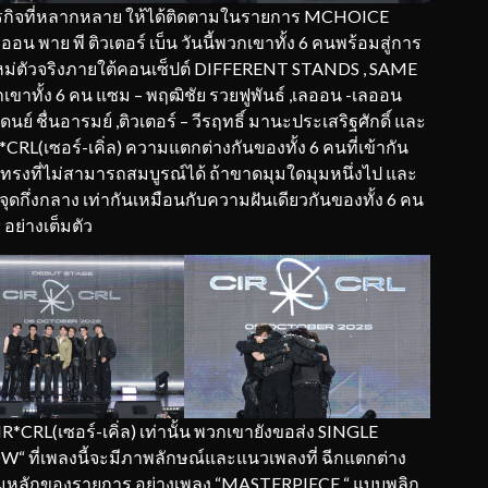
ารกิจที่หลากหลาย ให้ได้ติดตามในรายการ MCHOICE
 พาย พี ติวเตอร์ เบ็น วันนี้พวกเขาทั้ง 6 คนพร้อมสู่การ
งใหม่ตัวจริงภายใต้คอนเซ็ปต์ DIFFERENT STANDS , SAME
าทั้ง 6 คน แซม – พฤฒิชัย รวยฟูพันธ์ ,เลออน -เลออน
รดนย์ ชื่นอารมย์ ,ติวเตอร์ – วีรฤทธิ์ มานะประเสริฐศักดิ์ และ
*CRL(เซอร์-เคิ่ล) ความแตกต่างกันของทั้ง 6 คนที่เข้ากัน
รูปทรงที่ไม่สามารถสมบูรณ์ได้ ถ้าขาดมุมใดมุมหนึ่งไป และ
ุดกึ่งกลาง เท่ากันเหมือนกับความฝันเดียวกันของทั้ง 6 คน
 อย่างเต็มตัว
IR*CRL(เซอร์-เคิ่ล) เท่านั้น พวกเขายังขอส่ง SINGLE
ที่เพลงนี้จะมีภาพลักษณ์และแนวเพลงที่ ฉีกแตกต่าง
หลักของรายการ อย่างเพลง “MASTERPIECE “ แบบพลิก