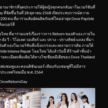
อาณาจักรที่จุดประกายให้ผู้หญิงทุกคนกลับมาในเวอร์ชันที่
y ที่จัดขึ้นวันที่ 28 ตุลาคม 2568 เปิดประสบการณ์ความ
า 200 คน ที่มาร่วมสัมผัสผลิตภัณฑ์ใหม่ล่าสุด Dove Peptide
มเบอร์ลี่
ไทย ที่มาร่วมแชร์เรื่องราวการ Reborn ของตัวเอง ภายใน
ัง วี – วิโอเลต วอเทียร์ และ ปราง – ปรางทิพย์ แถลง ที่มา
็นตัวเองในเวอร์ชันที่แข็งแกร่งและงดงามกว่าเดิม ภายใต้
e Intense Repair โฉมใหม่ ได้แล้ววันนี้ ที่ร้านค้าชั้นนำ
ละเอียดเพิ่มเติมได้ทางโซเชียลมีเดียของ Dove Thailand
แชมพูและคอนดิชันเนอร์ เทียบกับแชมพูที่ไม่มีสาร
ร์ประเทศไทยเมื่อ พ.ศ. 2564
#DoveRebornDay