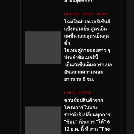
ลางปีสุดคึกคัก
FASHION
LIVING
UPDATE
โฉมใหม่
! เอเวอร์เซ้นส์
แป้งหอมเย็น สูตรเย็น
สดชื่น และสูตรเย็นสุด
ขั้ว
ไอเทมคู่กายของสาว ๆ
ประจำซัมเมอร์นี้
เย็นสดชื่นเต็มคาราเบล
อัพเลเวลความหอม
ยาวนาน
8
ชม.
LIVING
UPDATE
ชวนช้อปสินค้าจาก
โครงการในพระ
ราชดำริ เปลี่ยนทุกการ
“ช้อป” เป็นการ “ให้” 6-
12 ธ.ค. นี้ ที่ งาน “The