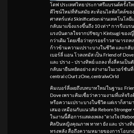
โดฟ ประเทศไทย ประกาศรีแบรนด์ครั้งให
ดีไซน์ใหม่ที่ทันสมัย สะท้อนไลฟ์สไตล์ข
ศาสตร์แห่ง Skinification ผ่านเทคโนโลยีเอก
กลับมาแข็งแรงขึ้นถึง 10 เท่า* การรีแบรนด
แรงบันดาลใจจากปรัชญา Kintsugi ของญี่ป
กว่าเดิม โดยเชื่อว่าทุกรอยร้าวสามารถหล
ก้าวข้ามความเปราะบางในชีวิต และกลับมา
เบอร์ลี่ แอน โวลเทมัส เป็น Friend of Dov
และ ปราง – ปรางทิพย์ แถลง ทั้งสี่คนเป็น
กลับมายืนหยัดอย่าง สง่างามในเวอร์ชันที
central cOurt zOne, centralwOrld
คิมเบอร์ลี่เผยถึงบทบาทใหม่ในฐานะ Friend o
Dove เพราะคิมเชื่อว่าความงามที่แท้จริ
หรือความเปราะบางในชีวิต แต่เราก็สามารถ
เสมอ เหมือนกับแนวคิด Reborn Stronger 
ในงานนี้คือการแสดงเพลง “ดวงใจ (Reborn
ศิลปินหญิงคุณภาพ ทาทา ยัง และ ปรางทิพ
ทรงพลัง สื่อถึงความหมายของการโอบกอดท