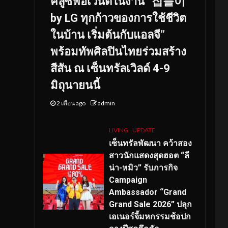
คลูซีฟอีเวนต์ในงาน “집들이
by LG ทุกก้าวของการใช้ชีวิต
ในบ้าน เริ่มต้นกับแอลจี”
พร้อมทัพศิลปินไทยร่วมสร้าง
สีสัน ณ เซ็นทรัลเวิลด์ 4-9
มิถุนายนนี้
2 เดือน ago
admin
LIVING
UPDATE
เซ็นทรัลพัฒนา คว้าสอง
สาวนักแสดงสุดฮอต “ลี
น่า-หมิว” รับภารกิจ
Campaign
Ambassador “Grand
Grand Sale 2026” ปลุก
เอเนอร์จี้มหกรรมช้อปก