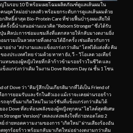
ญ่ในรอบ 10 ปี พร้อมเผยโฉมผลิตภัณฑ์ดูแลเส้นผมใน
องคนยุคใหม่อย่างลงตัว พร้อมยกระดับการดูแลเส้นผมด้วย
สิทธิ์ล่าสุด Bio-Protein Care ที่ช่วยฟื้นบำรุงผมเสียให้
์ครั้งนี้นำเสนอผ่านแนวคิด “Reborn Stronger” ซึ่งได้รับ
ุ่น ศิลปะการซ่อมแซมสิ่งที่แตกสลายให้กลับมางดงามยิ่ง
อมรวมเป็นลวดลายที่งดงามได้อีกครั้ง เช่นเดียวกับการ
อย่าง “สง่างามและแข็งแกร่งกว่าเดิม” โดฟได้แต่งตั้ง คิม
e ของประเทศไทย ร่วมด้วย ทาทา ยัง, วี – วิโอเลต วอเทียร์
ตัวแทนของผู้หญิงไทยที่กล้าก้าวข้ามรอยร้าวในชีวิต และ
่แข็งแกร่งกว่าเดิม ในงาน Dove Reborn Day ณ ชั้น 1 โซน
f Dove ว่า “คิมรู้สึกเป็นเกียรติมากที่ได้เป็น Friend of
งคือการยอมรับและรักในตัวเอง แม้เราจะเคยผ่านรอยร้าว
ลุกขึ้นมาเกิดใหม่ในเวอร์ชันที่แข็งแกร่งกว่าเดิมได้
ของ Dove ที่สะท้อนพลังของผู้หญิงทุกคน” ไฮไลต์สุดพิเศษ
 Stronger Version)” เพลงแห่งพลังใจที่ถ่ายทอดโดย 2
ย์ ถ่ายทอดความงามของการ “เกิดใหม่” ผ่านเสียงร้องอัน
ุกร้อยร้าว พร้อมกลับมาเกิดใหม่อย่างงดงามกว่าเดิม