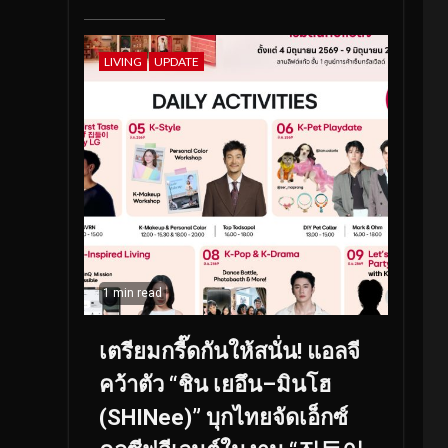
LIVING
UPDATE
1 min read
เตรียมกรี๊ดกันให้สนั่น! แอลจี
คว้าตัว “ชิน เยอึน–มินโฮ
(SHINee)” บุกไทยจัดเอ็กซ์