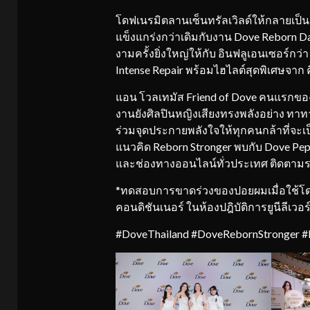
โดฟเนรมิตลานเซ็นทรัลเวิลด์ให้กลายเป็น
แข็งแกร่งกว่าเดิมกับงาน Dove Reborn Da
งามครั้งยิ่งใหญ่ให้กับ อินฟลูเอนเซอร์กว่
Intense Repair พร้อมไฮไลต์สุดพิเศษจาก คิ
แอน โวลเทมัส Friend of Dove คนแรกของ
งานยังศิลปินหญิงเสียงทรงพลังอย่าง ทาทา ย
ร่วมจุดประกายพลังใจให้ทุกคนกล้าที่จะเป
แนวคิด Reborn Stronger พบกับ Dove Peptid
และช่องทางออนไลน์ทั่วประเทศ ติดตามราย
*ทดสอบการขาดร่วงของปอยผมเมื่อใช้โดฟ
คอนดิชันเนอร์ ในห้องปฎิบัติการยูนีลีเวอ
#DoveThailand #DoveRebornStronger 