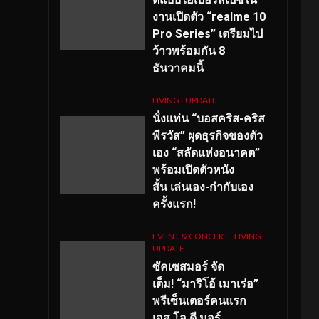
งานเปิดตัว “realme 10
Pro Series” เตรียมไป
ว้าวพร้อมกัน 8
ธันวาคมนี้
LIVING
UPDATE
นั่งแท่น “บอสคริส-คริส
พีรวัส” ผุดธุรกิจของตัว
เอง “สลัดแห่งอนาคต”
พร้อมเปิดตัวหนัง
สั้น เล่นเอง-กำกับเอง
ครั้งแรก!
EVENT & CONCERT
LIVING
UPDATE
ซัคเซสมอร์ จัด
เต็ม
!
“มาริโอ้ เมาเร่อ”
พรีเซ็นเตอร์คนแรก
เอส
.โอ.ดี มอร์