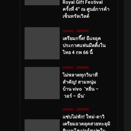
Royal Gift Festival
ครั้งที่ 4” ณ ศูนย์การค้า
เซ็นทรัลเวิลด์
LIVING
UPDATE
เตรียมกรี๊ด! อีแจอุค
ประกาศแฟนมีตติ้งใน
ไทย 4 กพ 66 นี้
LIVING
UPDATE
ไม่พลาดทุกวินาที
สำคัญ
! สามหนุ่ม
บ้าน vivo ‘หยิ่น –
วอร์ – มีน’
LIVING
UPDATE
แซ่บไม่พัก! ใหม่-ดาวิ
เตรียมอวดลุคสวยทะลุมิ
ติแบบไฮเปอร์สเปซใน