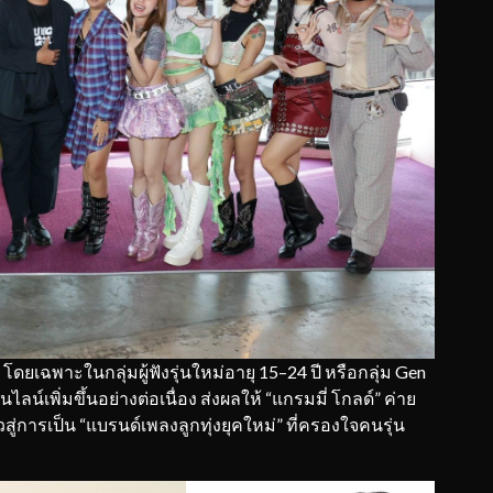
ยเฉพาะในกลุ่มผู้ฟังรุ่นใหม่อายุ 15–24 ปี หรือกลุ่ม Gen
น์เพิ่มขึ้นอย่างต่อเนื่อง ส่งผลให้ “แกรมมี่ โกลด์” ค่าย
สู่การเป็น “แบรนด์เพลงลูกทุ่งยุคใหม่” ที่ครองใจคนรุ่น