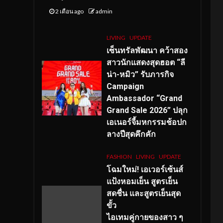
2 เดือน ago
admin
LIVING
UPDATE
เซ็นทรัลพัฒนา คว้าสอง
สาวนักแสดงสุดฮอต “ลี
น่า-หมิว” รับภารกิจ
Campaign
Ambassador “Grand
Grand Sale 2026” ปลุก
เอเนอร์จี้มหกรรมช้อปก
ลางปีสุดคึกคัก
FASHION
LIVING
UPDATE
โฉมใหม่
! เอเวอร์เซ้นส์
แป้งหอมเย็น สูตรเย็น
สดชื่น และสูตรเย็นสุด
ขั้ว
ไอเทมคู่กายของสาว ๆ