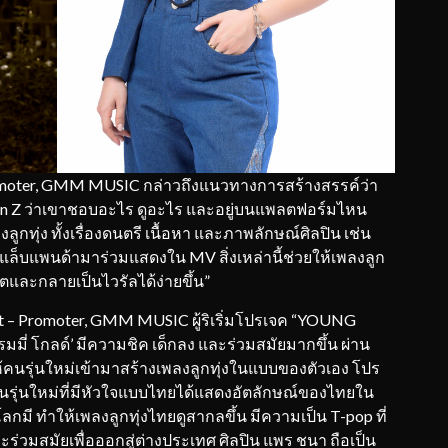
romoter, GMM MUSIC กล่าวถึงแนวทางการสร้างสรรค์ว่า
en Z ว่าเขาชอบอะไร ดูอะไร และอยู่บนแพลตฟอร์มไหน
ลูกทุ่ง ทั้งเรื่องดนตรี เนื้อหา และภาพลักษณ์ศิลปิน เช่น
มอแล็บแพนด้ามาร่วมแสดงใน MV สิ่งเหล่านี้ช่วยให้เพลงลูก
ิตและกลายเป็นไวรัลได้ง่ายขึ้น”
ent – Promoter, GMM MUSIC ผู้ริเริ่มโปรเจค “YOUNG
มมี่ โกลด์’ มีความชิค เด็กลง และร่วมสมัยมากขึ้น ผ่าน
ห้คนรุ่นใหม่เข้ามาสร้างเพลงลูกทุ่งในแบบของตัวเอง โปร
รุ่นใหม่ที่มีหัวใจแบบไทยได้แสดงอัตลักษณ์ของไทยใน
กมี ทำให้เพลงลูกทุ่งไทยดูสากลขึ้น มีความเป็น T-pop ที่
่วมสมัยเพื่อออกสู่ต่างประเทศ ศิลปิน แพร ชนา ถือเป็น