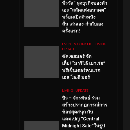
พีรวัส” ผุดธุรกิจของตัว
เอง “สลัดแห่งอนาคต”
พร้อมเปิดตัวหนัง
สั้น เล่นเอง-กำกับเอง
ครั้งแรก!
EVENT & CONCERT
LIVING
UPDATE
ซัคเซสมอร์ จัด
เต็ม
!
“มาริโอ้ เมาเร่อ”
พรีเซ็นเตอร์คนแรก
เอส
.โอ.ดี มอร์
LIVING
UPDATE
บิว – จักรพันธ์ ร่วม
สร้างปรากฏการณ์การ
ช้อปสุดสนุก กับ
แคมเปญ “Central
Midnight Sale”ในรูป