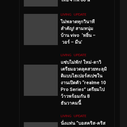
LIVING
UPDATE
ไม่พลาดทุกวินาที
สำคัญ
! สามหนุ่ม
บ้าน vivo ‘หยิ่น –
วอร์ – มีน’
LIVING
UPDATE
แซ่บไม่พัก! ใหม่-ดาวิ
เตรียมอวดลุคสวยทะลุมิ
ติแบบไฮเปอร์สเปซใน
งานเปิดตัว “realme 10
Pro Series” เตรียมไป
ว้าวพร้อมกัน 8
ธันวาคมนี้
LIVING
UPDATE
นั่งแท่น “บอสคริส-คริส