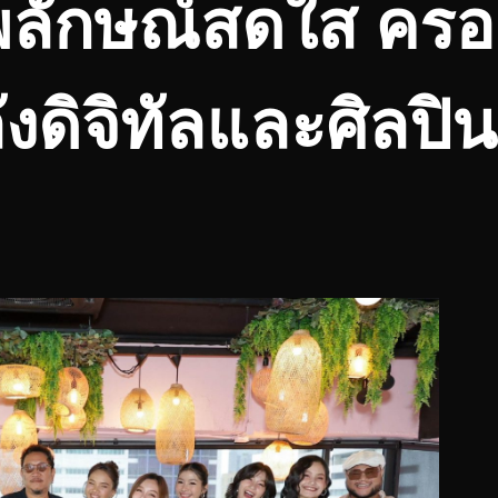
าพลักษณ์สดใส คร
งดิจิทัลและศิลปิน