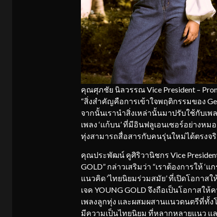
คุณศุภชัย นิลวรรณ Vice President – P
“สิ่งสำคัญคือการเข้าใจพฤติกรรมของ G
จากนั้นเรานำสิ่งเหล่านั้นมาปรับใช้กับเพลง
เพลง ‘แก้บน’ ที่มีอินฟลูเอนเซอร์อย่างห
ทุ่งสามารถสื่อสารกับคนรุ่นใหม่ได้ตรงจร
คุณประพัฒน์ คูศิริวานิชกร Vice Presid
GOLD” กล่าวเสริมว่า “เราต้องการให้ ‘แกร
แนวคิด ‘ไทยนิยมร่วมสมัย’ ที่เปิดโอกาสใ
เจค YOUNG GOLD จึงถือเป็นโอกาสให้คน
เพลงลูกทุ่ง และผสมผสานแนวดนตรีที่ทั้งโล
มีความเป็นไทยนิยม ที่หลากหลายแนว และร