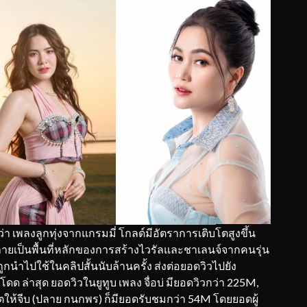
 เพลงลูกทุ่งจากแกรมมี่ โกลด์มีอัตราการเติบโตสูงขึ้น
กลายเป็นพื้นที่หลักของการสร้างไวรัลและชาเลนจ์จากคนรุ่น
” ถูกนำไปใช้ในคลิปสั้นนับล้านครั้ง ส่งต่อยอดวิวไปยัง
ดด ล่าสุด ยอดวิวในยูทูบ เพลง จื่อบ่ มียอดวิวกว่า 225M,
ให้จีบ (ปลาย กนกพร) ก็มียอดรับชมกว่า 54M โดยยอดผู้