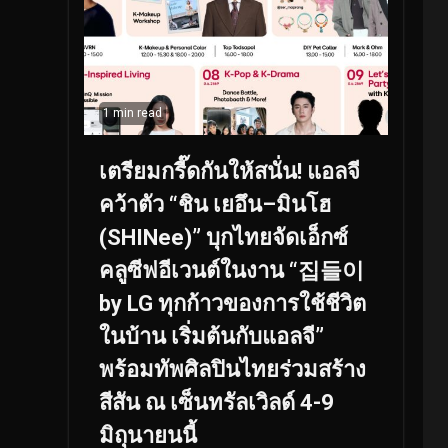
1 min read
เตรียมกรี๊ดกันให้สนั่น! แอลจี
คว้าตัว “ชิน เยอึน–มินโฮ
(SHINee)” บุกไทยจัดเอ็กซ์
คลูซีฟอีเวนต์ในงาน “집들이
by LG ทุกก้าวของการใช้ชีวิต
ในบ้าน เริ่มต้นกับแอลจี”
พร้อมทัพศิลปินไทยร่วมสร้าง
สีสัน ณ เซ็นทรัลเวิลด์ 4-9
มิถุนายนนี้