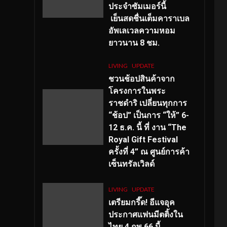
ประจำซัมเมอร์นี้
เย็นสดชื่นเต็มคาราเบล
อัพเลเวลความหอม
ยาวนาน
8
ชม.
LIVING
UPDATE
ชวนช้อปสินค้าจาก
โครงการในพระ
ราชดำริ เปลี่ยนทุกการ
“ช้อป” เป็นการ “ให้” 6-
12 ธ.ค. นี้ ที่ งาน “The
Royal Gift Festival
ครั้งที่ 4” ณ ศูนย์การค้า
เซ็นทรัลเวิลด์
LIVING
UPDATE
เตรียมกรี๊ด! อีแจอุค
ประกาศแฟนมีตติ้งใน
ไทย 4 กพ 66 นี้