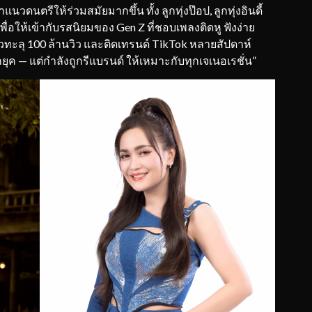
ดนตรีให้ร่วมสมัยมากขึ้น ทั้ง ลูกทุ่งป๊อป, ลูกทุ่งอินดี้
พื่อให้เข้ากับรสนิยมของ Gen Z ที่ชอบเพลงติดหู ฟังง่าย
ทะลุ 100 ล้านวิว และติดเทรนด์ TikTok หลายสัปดาห์
ตกยุค — แต่กำลังถูกรีแบรนด์ ให้เหมาะกับทุกเจเนอเรชั่น”