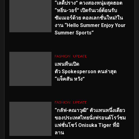
“เลดี้ปราง” ควงสองหนุ่มสุดฮอต
“หยิ่น-วอร์” เปิดรันเวย์ต้อนรับ
ซัมเมอร์ด้วย คอลเลกชั่นใหม่!ใน
งาน “Hello Summer Enjoy Your
Summer Sports”
FASHION
UPDATE
แพนทีนเปิด
ตัว
Spokesperson คนล่าสุด
“แจ็คสัน หวัง”
FASHION
UPDATE
“กลัฟ-คณาวุฒิ” ตัวแทนหนึ่งเดียว
ของประเทศไทยนั่งฟรอนต์โรว์ชม
แฟชั่นโชว์ Onisuka Tiger ที่มิ
ลาน