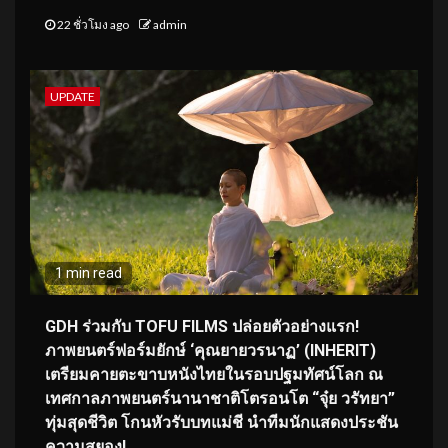
22 ชั่วโมง ago
admin
UPDATE
1 min read
GDH ร่วมกับ TOFU FILMS ปล่อยตัวอย่างแรก!
ภาพยนตร์ฟอร์มยักษ์ ‘คุณยายวรนาฏ’ (INHERIT)
เตรียมคายตะขาบหนังไทยในรอบปฐมทัศน์โลก ณ
เทศกาลภาพยนตร์นานาชาติโตรอนโต “จุ๋ย วรัทยา”
ทุ่มสุดชีวิต โกนหัวรับบทแม่ชี นำทีมนักแสดงประชัน
ความสยอง!