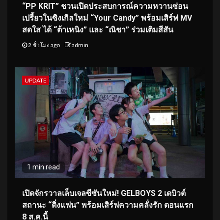
“PP KRIT” ชวนเปิดประสบการณ์ความหวานซ่อน
เปรี้ยวในซิงเกิลใหม่ “Your Candy” พร้อมเสิร์ฟ MV
สดใส ได้ “ต้าเหนิง” และ “ณิชา” ร่วมเติมสีสัน
2 ชั่วโมง ago
admin
UPDATE
1 min read
เปิดจักรวาลเล็บเจลซีซันใหม่! GELBOYS 2 เดบิวต์
สถานะ “ติ่งแฟน” พร้อมเสิร์ฟความคลั่งรัก ตอนแรก
8 ส.ค.นี้