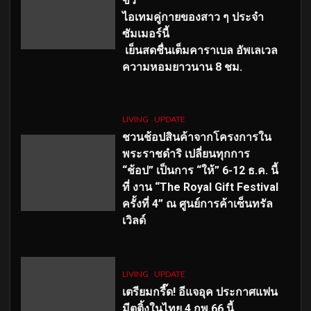
ขั้ว
ไอเทมคู่กายของสาว ๆ ประจำ
ซัมเมอร์นี้
เย็นสดชื่นเต็มคาราเบล อัพเลเวล
ความหอมยาวนาน
8
ชม.
LIVING
UPDATE
ชวนช้อปสินค้าจากโครงการใน
พระราชดำริ เปลี่ยนทุกการ
“ช้อป” เป็นการ “ให้” 6-12 ธ.ค. นี้
ที่ งาน “The Royal Gift Festival
ครั้งที่ 4” ณ ศูนย์การค้าเซ็นทรัล
เวิลด์
LIVING
UPDATE
เตรียมกรี๊ด! อีแจอุค ประกาศแฟน
มีตติ้งในไทย 4 กพ 66 นี้