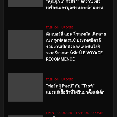
“คุณกุ๊กไก่ รวิสรา” จัดงานโชว์
เครื่องเพชรมูลค่าหลายล้านบาท
FASHION
UPDATE
คิมเบอร์ลี่ แอน โวลเทมัส เฉิดฉาย
ณ กรุงฟลอเรนซ์ ประเทศอิตาลี
ร่วมงานเปิดตัวคอลเลคชั่นไฮจิ
วเวลรีจากคาร์เทียร์LE VOYAGE
RECOMMENCÉ
FASHION
UPDATE
“ฟอร์ด ฐิติพงษ์” กับ “Trofi”
แบรนด์เสื้อผ้าที่ใฝ่ฝันมาตั้งแต่เด็ก
EVENT & CONCERT
FASHION
UPDATE