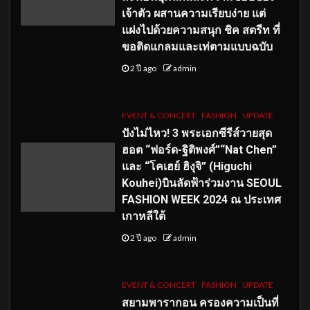
เจ้าตัว ผสานความเรียบง่าย แต่
แฝงไปด้วยความสนุก ชิค สตรีท ที่
ขอติดแกลมและเท่ตามแบบฉบับ
2 ปี ago
admin
EVENT & CONCERT
FASHION
UPDATE
ปังไม่ไหว! 3 พระเอกซีรีส์วายสุด
ฮอต “ฟอร์ด-ฐิติพงศ์”“Nat Chen”
และ “โคเฮย์ ฮิงุจิ” (Higuchi
Kouhei)บินลัดฟ้าร่วมงาน SEOUL
FASHION WEEK 2024 ณ ประเทศ
เกาหลีใต้
2 ปี ago
admin
EVENT & CONCERT
FASHION
UPDATE
สยามพารากอน ครองความเป็นที่