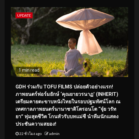
UPDATE
1 min read
GDH ร่วมกับ TOFU FILMS ปล่อยตัวอย่างแรก!
ภาพยนตร์ฟอร์มยักษ์ ‘คุณยายวรนาฏ’ (INHERIT)
เตรียมคายตะขาบหนังไทยในรอบปฐมทัศน์โลก ณ
เทศกาลภาพยนตร์นานาชาติโตรอนโต “จุ๋ย วรัท
ยา” ทุ่มสุดชีวิต โกนหัวรับบทแม่ชี นำทีมนักแสดง
ประชันความสยอง!
22 ชั่วโมง ago
admin