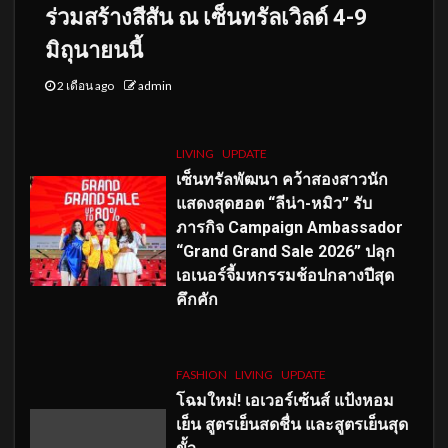
ร่วมสร้างสีสัน ณ เซ็นทรัลเวิลด์ 4-9
มิถุนายนนี้
2 เดือน ago
admin
LIVING
UPDATE
เซ็นทรัลพัฒนา คว้าสองสาวนัก
แสดงสุดฮอต “ลีน่า-หมิว” รับ
ภารกิจ Campaign Ambassador
“Grand Grand Sale 2026” ปลุก
เอเนอร์จี้มหกรรมช้อปกลางปีสุด
คึกคัก
FASHION
LIVING
UPDATE
โฉมใหม่
! เอเวอร์เซ้นส์ แป้งหอม
เย็น สูตรเย็นสดชื่น และสูตรเย็นสุด