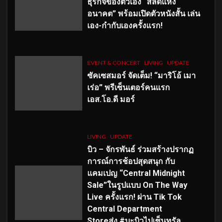
ธุรกิจของตัวเอง “สลัดแห่ง
อนาคต” พร้อมเปิดตัวหนังสั้น เล่น
เอง-กำกับเองครั้งแรก!
EVENT & CONCERT
LIVING
UPDATE
ซัคเซสมอร์ จัดเต็ม
!
“มาริโอ้ เมา
เร่อ” พรีเซ็นเตอร์คนแรก
เอส
.โอ.ดี มอร์
LIVING
UPDATE
บิว – จักรพันธ์ ร่วมสร้างปรากฏ
การณ์การช้อปสุดสนุก กับ
แคมเปญ “Central Midnight
Sale”ในรูปแบบ On The Way
Live ครั้งแรก! ผ่าน Tik Tok
Central Department
Storeส่ง #บะบิวไปเซ็นทรัล