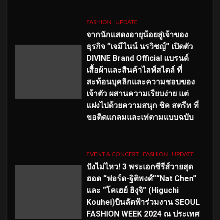
FASHION
UPDATE
จากนักแสดงอายุน้อยสู่เจ้าของ
ธุรกิจ “เจมีไนน์ นรวิชญ์” เปิดตัว
DIVINE Brand Official แบรนด์
เสื้อผ้าและสินค้าไลฟ์สไตล์ ที่
สะท้อนบุคลิกและความชอบของ
เจ้าตัว ผสานความเรียบง่าย แต่
แฝงไปด้วยความสนุก ชิค สตรีท ที่
ขอติดแกลมและเท่ตามแบบฉบับ
EVENT & CONCERT
FASHION
UPDATE
ปังไม่ไหว! 3 พระเอกซีรีส์วายสุด
ฮอต “ฟอร์ด-ฐิติพงศ์”“Nat Chen”
และ “โคเฮย์ ฮิงุจิ” (Higuchi
Kouhei)บินลัดฟ้าร่วมงาน SEOUL
FASHION WEEK 2024 ณ ประเทศ