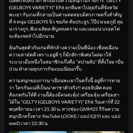
เปิดศึกจับสปาย!! พร้อมรับความสนุกในรายการ “GELTY
(GELBOYS VARIETY)” EP.6 ยกทีมพาไปลุยกันที่จังหวัด
พะเยา กับเกมที่กลายเป็นด่านทดสอบมิตรภาพครั้งสำคัญ
ที่ 4 หนุ่ม GELBOYS นิว ชยภัค ตันประยูร, ไป๊ป มนธภูมิ สุม
นวรางกูร, พีเจ มหิดล พิบูลสงคราม และเลออน บรอคโค่
จะต้องจดจำไปอีกนาน
ลุ้นกันสุดตัวกับเกมที่หักล้างความเป็นพี่น้อง เชือดเฉือน
ความสามัคดี เพราะอยู่ดี ๆ ก็มีกติกาพิเศษโผล่มาให้
ระเเวง เมื่อหนึ่งในสมาชิกแก๊งคือ “สปายลับ” ที่ตั้งใจมาปั่น
ป่วน ทำลายทุกภารกิจเเบบเนียนกริ๊บ
ความสนุกของการมาเยือนพะเยาในครั้งนี้ อยู่ที่การทาย
ว่า ใครกันแน่ที่เป็นนาตาชาตัวจริง!! คอยจับผิด คอย
สังเกตกันให้ดี งานนี้ต้องมีคนสะดุ้ง! เตรียมลุ้น เตรียมฮา
ได้ใน “GELTY (GELBOYS VARIETY)” EP.6 วันเสาร์ที่ 22
พฤศจิกายน เวลา 21:30 น. ทางช่อง GMM25 รีรันความ
สนุกอีกครั้งทาง YouTube LOOKE / แอป iQIYI และ แอป
oneD เวลา 22:30 น.