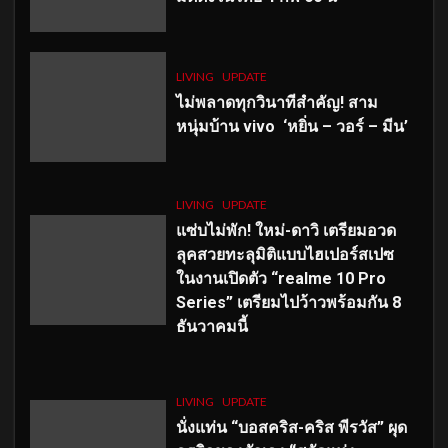
LIVING
UPDATE
ไม่พลาดทุกวินาทีสำคัญ
! สาม
หนุ่มบ้าน vivo ‘หยิ่น – วอร์ – มีน’
LIVING
UPDATE
แซ่บไม่พัก! ใหม่-ดาวิ เตรียมอวด
ลุคสวยทะลุมิติแบบไฮเปอร์สเปซ
ในงานเปิดตัว “realme 10 Pro
Series” เตรียมไปว้าวพร้อมกัน 8
ธันวาคมนี้
LIVING
UPDATE
นั่งแท่น “บอสคริส-คริส พีรวัส” ผุด