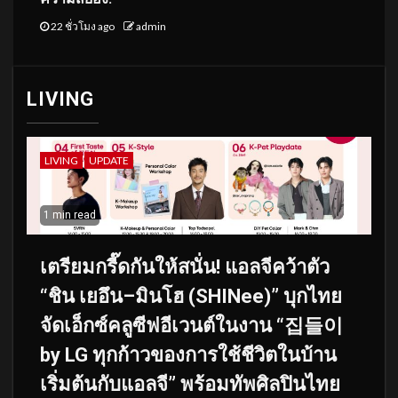
22 ชั่วโมง ago
admin
LIVING
LIVING
UPDATE
1 min read
เตรียมกรี๊ดกันให้สนั่น! แอลจีคว้าตัว
“ชิน เยอึน–มินโฮ (SHINee)” บุกไทย
จัดเอ็กซ์คลูซีฟอีเวนต์ในงาน “집들이
by LG ทุกก้าวของการใช้ชีวิตในบ้าน
เริ่มต้นกับแอลจี” พร้อมทัพศิลปินไทย