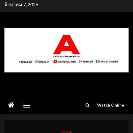
Skip
สิงหาคม 7, 2026
to
content
Primary
Watch Online
Menu
UPDATE