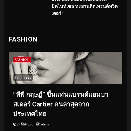
มิดไนท์เซล ทะยานติดเทรนด์ทวิต
เตอร์!
FASHION
FASHION
1 min read
“พีพี กฤษฏ์” ขึ้นแท่นแบรนด์แอมบา
สเดอร์ Cartier คนล่าสุดจาก
ประเทศไทย
2 เดือน ago
admin