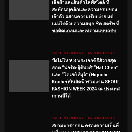
เสื้อผ้าและสินค้าไลฟ์สไตล์ ที่
สะท้อนบุคลิกและความชอบของ
เจ้าตัว ผสานความเรียบง่าย แต่
แฝงไปด้วยความสนุก ชิค สตรีท ที่
ขอติดแกลมและเท่ตามแบบฉบับ
EVENT & CONCERT
FASHION
UPDATE
ปังไม่ไหว! 3 พระเอกซีรีส์วายสุด
ฮอต “ฟอร์ด-ฐิติพงศ์”“Nat Chen”
และ “โคเฮย์ ฮิงุจิ” (Higuchi
Kouhei)บินลัดฟ้าร่วมงาน SEOUL
FASHION WEEK 2024 ณ ประเทศ
เกาหลีใต้
EVENT & CONCERT
FASHION
UPDATE
สยามพารากอน ครองความเป็นที่