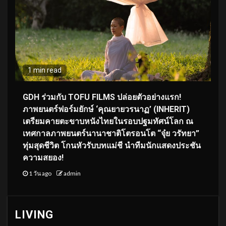
1 min read
GDH ร่วมกับ TOFU FILMS ปล่อยตัวอย่างแรก!
ภาพยนตร์ฟอร์มยักษ์ ‘คุณยายวรนาฏ’ (INHERIT)
เตรียมคายตะขาบหนังไทยในรอบปฐมทัศน์โลก ณ
เทศกาลภาพยนตร์นานาชาติโตรอนโต “จุ๋ย วรัทยา”
ทุ่มสุดชีวิต โกนหัวรับบทแม่ชี นำทีมนักแสดงประชัน
ความสยอง!
1 วัน ago
admin
LIVING