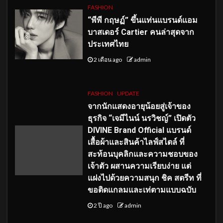
FASHION
“พีพี กฤษฏ์” ขึ้นแท่นแบรนด์แอม
บาสเดอร์ Cartier คนล่าสุดจาก
ประเทศไทย
2 เดือน ago
admin
FASHION
UPDATE
จากนักแสดงอายุน้อยสู่เจ้าของ
ธุรกิจ “เจมีไนน์ นรวิชญ์” เปิดตัว
DIVINE Brand Official แบรนด์
เสื้อผ้าและสินค้าไลฟ์สไตล์ ที่
สะท้อนบุคลิกและความชอบของ
เจ้าตัว ผสานความเรียบง่าย แต่
แฝงไปด้วยความสนุก ชิค สตรีท ที่
ขอติดแกลมและเท่ตามแบบฉบับ
2 ปี ago
admin