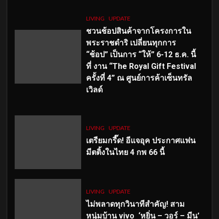
LIVING
UPDATE
ชวนช้อปสินค้าจากโครงการใน
พระราชดำริ เปลี่ยนทุกการ
“ช้อป” เป็นการ “ให้” 6-12 ธ.ค. นี้
ที่ งาน “The Royal Gift Festival
ครั้งที่ 4” ณ ศูนย์การค้าเซ็นทรัล
เวิลด์
LIVING
UPDATE
เตรียมกรี๊ด! อีแจอุค ประกาศแฟน
มีตติ้งในไทย 4 กพ 66 นี้
LIVING
UPDATE
ไม่พลาดทุกวินาทีสำคัญ
! สาม
หนุ่มบ้าน vivo ‘หยิ่น – วอร์ – มีน’