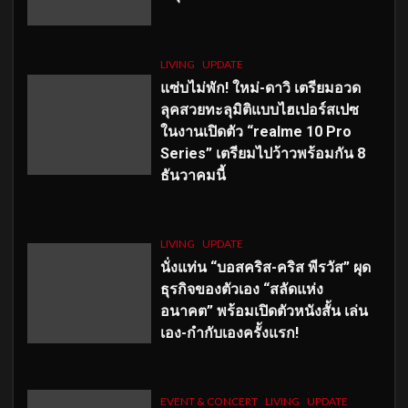
LIVING
UPDATE
แซ่บไม่พัก! ใหม่-ดาวิ เตรียมอวด
ลุคสวยทะลุมิติแบบไฮเปอร์สเปซ
ในงานเปิดตัว “realme 10 Pro
Series” เตรียมไปว้าวพร้อมกัน 8
ธันวาคมนี้
LIVING
UPDATE
นั่งแท่น “บอสคริส-คริส พีรวัส” ผุด
ธุรกิจของตัวเอง “สลัดแห่ง
อนาคต” พร้อมเปิดตัวหนังสั้น เล่น
เอง-กำกับเองครั้งแรก!
EVENT & CONCERT
LIVING
UPDATE