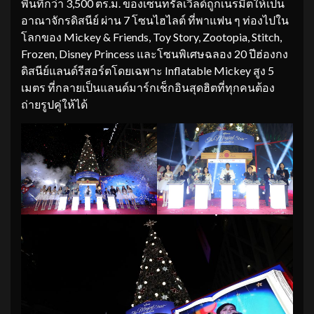
พื้นที่กว่า 3,500 ตร.ม. ของเซ็นทรัลเวิลด์ถูกเนรมิตให้เป็น
อาณาจักรดิสนีย์ ผ่าน 7 โซนไฮไลต์ ที่พาแฟน ๆ ท่องไปใน
โลกของ Mickey & Friends, Toy Story, Zootopia, Stitch,
Frozen, Disney Princess และโซนพิเศษฉลอง 20 ปีฮ่องกง
ดิสนีย์แลนด์รีสอร์ตโดยเฉพาะ Inflatable Mickey สูง 5
เมตร ที่กลายเป็นแลนด์มาร์กเช็กอินสุดฮิตที่ทุกคนต้อง
ถ่ายรูปคู่ให้ได้