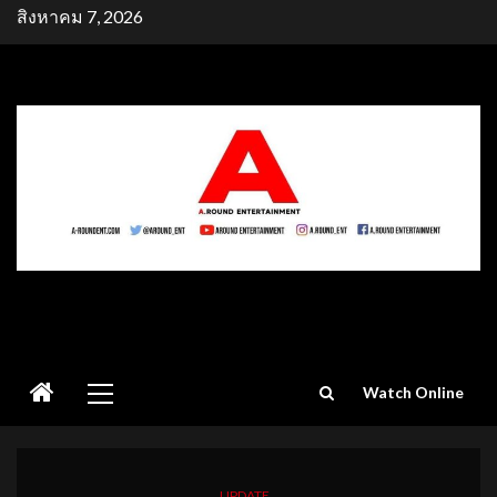
Skip
สิงหาคม 7, 2026
to
content
Primary
Watch Online
Menu
UPDATE