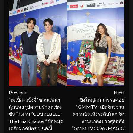
Continue
Previous
Next
“เมเบิ้ล–แป้งจี่” ชวนแฟนๆ
ยิ่งใหญ่สมการรอคอย
Reading
ลุ้นบทสรุปความรักสุดเข้ม
“GMMTV” เปิดจักรวาล
ข้น ในงาน “CLAIREBELL :
ความบันเทิงระดับโลก จัด
The Final Chapter” ปักหมุด
งานแถลงข่าวสุดอลัง
เตรียมกดบัตร 1 ธ.ค.นี้
“GMMTV 2026 : MAGIC