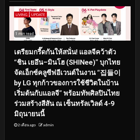
LIVING
UPDATE
1 min read
เตรียมกรี๊ดกันให้สนั่น! แอลจีคว้าตัว
“ชิน เยอึน–มินโฮ (SHINee)” บุกไทย
จัดเอ็กซ์คลูซีฟอีเวนต์ในงาน “집들이
by LG ทุกก้าวของการใช้ชีวิตในบ้าน
เริ่มต้นกับแอลจี” พร้อมทัพศิลปินไทย
ร่วมสร้างสีสัน ณ เซ็นทรัลเวิลด์ 4-9
มิถุนายนนี้
2 เดือน ago
admin