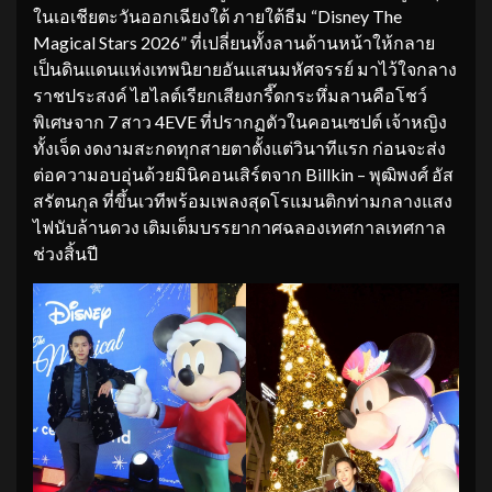
ในเอเชียตะวันออกเฉียงใต้ ภายใต้ธีม “Disney The
Magical Stars 2026” ที่เปลี่ยนทั้งลานด้านหน้าให้กลาย
เป็นดินแดนแห่งเทพนิยายอันแสนมหัศจรรย์ มาไว้ใจกลาง
ราชประสงค์ ไฮไลต์เรียกเสียงกรี๊ดกระหึ่มลานคือโชว์
พิเศษจาก 7 สาว 4EVE ที่ปรากฏตัวในคอนเซปต์ เจ้าหญิง
ทั้งเจ็ด งดงามสะกดทุกสายตาตั้งแต่วินาทีแรก ก่อนจะส่ง
ต่อความอบอุ่นด้วยมินิคอนเสิร์ตจาก Billkin – พุฒิพงศ์ อัส
สรัตนกุล ที่ขึ้นเวทีพร้อมเพลงสุดโรแมนติกท่ามกลางแสง
ไฟนับล้านดวง เติมเต็มบรรยากาศฉลองเทศกาลเทศกาล
ช่วงสิ้นปี