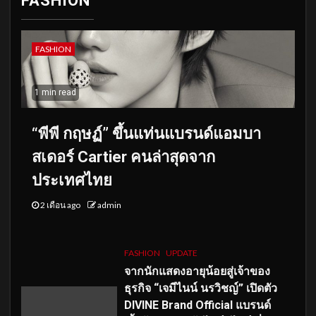
FASHION
FASHION
1 min read
“พีพี กฤษฏ์” ขึ้นแท่นแบรนด์แอมบา
สเดอร์ Cartier คนล่าสุดจาก
ประเทศไทย
2 เดือน ago
admin
FASHION
UPDATE
จากนักแสดงอายุน้อยสู่เจ้าของ
ธุรกิจ “เจมีไนน์ นรวิชญ์” เปิดตัว
DIVINE Brand Official แบรนด์