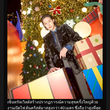
เซ็นทรัลเวิลด์สร้างปรากฏการณ์ความสุขครั้งใหญ่ด้วย
งานเปิดไฟ ต้นคริสต์มาสสูงกว่า 40 เมตร ซึ่งถือว่าสูงที่สุด