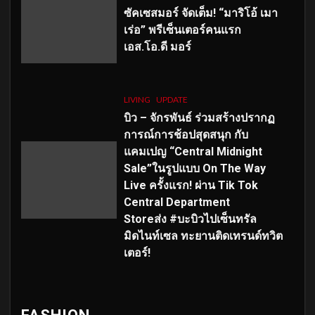
ซัคเซสมอร์ จัดเต็ม
!
“มาริโอ้ เมา
เร่อ” พรีเซ็นเตอร์คนแรก
เอส
.โอ.ดี มอร์
LIVING
UPDATE
บิว – จักรพันธ์ ร่วมสร้างปรากฏ
การณ์การช้อปสุดสนุก กับ
แคมเปญ “Central Midnight
Sale”ในรูปแบบ On The Way
Live ครั้งแรก! ผ่าน Tik Tok
Central Department
Storeส่ง #บะบิวไปเซ็นทรัล
มิดไนท์เซล ทะยานติดเทรนด์ทวิต
เตอร์!