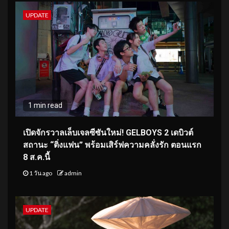
UPDATE
1 min read
เปิดจักรวาลเล็บเจลซีซันใหม่! GELBOYS 2 เดบิวต์
สถานะ “ติ่งแฟน” พร้อมเสิร์ฟความคลั่งรัก ตอนแรก
8 ส.ค.นี้
1 วัน ago
admin
UPDATE