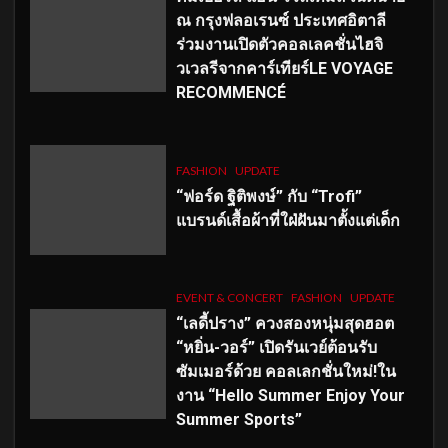
ณ กรุงฟลอเรนซ์ ประเทศอิตาลี
ร่วมงานเปิดตัวคอลเลคชั่นไฮจิ
วเวลรีจากคาร์เทียร์LE VOYAGE
RECOMMENCÉ
FASHION
UPDATE
“ฟอร์ด ฐิติพงษ์” กับ “Trofi”
แบรนด์เสื้อผ้าที่ใฝ่ฝันมาตั้งแต่เด็ก
EVENT & CONCERT
FASHION
UPDATE
“เลดี้ปราง” ควงสองหนุ่มสุดฮอต
“หยิ่น-วอร์” เปิดรันเวย์ต้อนรับ
ซัมเมอร์ด้วย คอลเลกชั่นใหม่!ใน
งาน “Hello Summer Enjoy Your
Summer Sports”