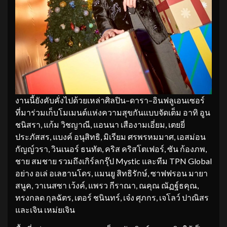
งานนี้ยังคับคั่งไปด้วยเหล่าศิลปิน–ดารา–อินฟลูเอนเซอร์
ที่มาร่วมเก็บโมเมนต์แห่งความสุขกันแบบจัดเต็ม อาทิ อูน
ชนิสรา, แก้ม วิชญาณี, แอนนา เสืองามเอี่ยม, เตยยี่
ประภัสสร, แบงค์ อนุสิทธิ, มิเรียม ศรพรหมมาศ, เอสม่อน
กัญญ์วรา, วินเนอร์ ธนทัต, คริส คริสโตเฟอร์, ซัน ก้องภพ,
ชาย สมชาย รวมถึงเกิร์ลกรุ๊ป Mystic และทีม TPN Global
อย่าง อเล่ อเลฮานโดร, แมนยู สิทธิรักษ์, ซาฟฟรอน มายา
สนูค, วาเนสซา เว้งค์, แพรว กีราณา, ณคุณ ณัฏฐ์ธคุณ,
ทรงกลด กุลฉัตร, เตอร์ ชนินทร์, เจ๋ง ศุภกร, เจโลว์ ปาณิสร
และเจิน เหม่ยเจิน