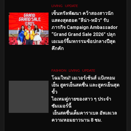
LIVING
UPDATE
เซ็นทรัลพัฒนา คว้าสองสาวนัก
แสดงสุดฮอต “ลีน่า-หมิว” รับ
ภารกิจ Campaign Ambassador
“Grand Grand Sale 2026” ปลุก
เอเนอร์จี้มหกรรมช้อปกลางปีสุด
คึกคัก
FASHION
LIVING
UPDATE
โฉมใหม่
! เอเวอร์เซ้นส์ แป้งหอม
เย็น สูตรเย็นสดชื่น และสูตรเย็นสุด
ขั้ว
ไอเทมคู่กายของสาว ๆ ประจำ
ซัมเมอร์นี้
เย็นสดชื่นเต็มคาราเบล อัพเลเวล
ความหอมยาวนาน
8
ชม.