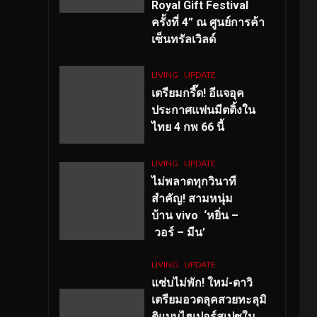
Royal Gift Festival
ครั้งที่ 4” ณ ศูนย์การค้า
เซ็นทรัลเวิลด์
LIVING
UPDATE
เตรียมกรี๊ด! อีแจอุค
ประกาศแฟนมีตติ้งใน
ไทย 4 กพ 66 นี้
LIVING
UPDATE
ไม่พลาดทุกวินาที
สำคัญ
! สามหนุ่ม
บ้าน vivo ‘หยิ่น –
วอร์ – มีน’
LIVING
UPDATE
แซ่บไม่พัก! ใหม่-ดาวิ
เตรียมอวดลุคสวยทะลุมิ
ติแบบไฮเปอร์สเปซใน