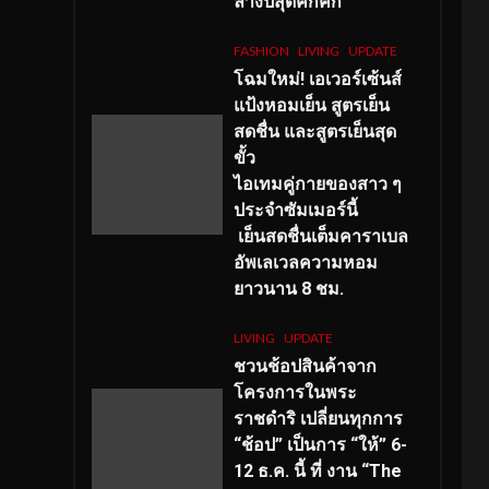
ลางปีสุดคึกคัก
FASHION
LIVING
UPDATE
โฉมใหม่
! เอเวอร์เซ้นส์
แป้งหอมเย็น สูตรเย็น
สดชื่น และสูตรเย็นสุด
ขั้ว
ไอเทมคู่กายของสาว ๆ
ประจำซัมเมอร์นี้
เย็นสดชื่นเต็มคาราเบล
อัพเลเวลความหอม
ยาวนาน
8
ชม.
LIVING
UPDATE
ชวนช้อปสินค้าจาก
โครงการในพระ
ราชดำริ เปลี่ยนทุกการ
“ช้อป” เป็นการ “ให้” 6-
12 ธ.ค. นี้ ที่ งาน “The