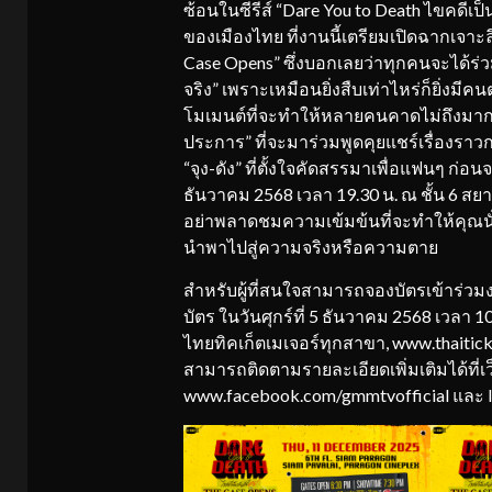
ซ้อนในซีรีส์ “Dare You to Death ไขคดี
ของเมืองไทย ที่งานนี้เตรียมเปิดฉากเจาะล
Case Opens” ซึ่งบอกเลยว่าทุกคนจะได้ร
จริง” เพราะเหมือนยิ่งสืบเท่าไหร่ก็ยิ่งมีคนต
โมเมนต์ที่จะทำให้หลายคนคาดไม่ถึงมากม
ประการ” ที่จะมาร่วมพูดคุยแชร์เรื่องรา
“จุง-ดัง” ที่ตั้งใจคัดสรรมาเพื่อแฟนๆ ก
ธันวาคม 2568 เวลา 19.30 น. ณ ชั้น 6 
อย่าพลาดชมความเข้มข้นที่จะทำให้คุณนั่
นำพาไปสู่ความจริงหรือความตาย
สำหรับผู้ที่สนใจสามารถจองบัตรเข้าร่วมง
บัตร ในวันศุกร์ที่ 5 ธันวาคม 2568 เวลา 10
ไทยทิคเก็ตเมเจอร์ทุกสาขา, www.thaitic
สามารถติดตามรายละเอียดเพิ่มเติมได้ที่เ
www.facebook.com/gmmtvofficial และ 