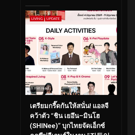
LIVING
UPDATE
1 min read
เตรียมกรี๊ดกันให้สนั่น! แอลจี
คว้าตัว “ชิน เยอึน–มินโฮ
(SHINee)” บุกไทยจัดเอ็กซ์