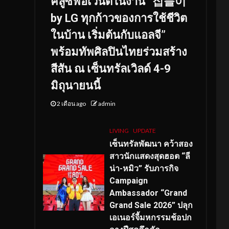
คลูซีฟอีเวนต์ในงาน “집들이
by LG ทุกก้าวของการใช้ชีวิต
ในบ้าน เริ่มต้นกับแอลจี”
พร้อมทัพศิลปินไทยร่วมสร้าง
สีสัน ณ เซ็นทรัลเวิลด์ 4-9
มิถุนายนนี้
2 เดือน ago
admin
LIVING
UPDATE
เซ็นทรัลพัฒนา คว้าสอง
สาวนักแสดงสุดฮอต “ลี
น่า-หมิว” รับภารกิจ
Campaign
Ambassador “Grand
Grand Sale 2026” ปลุก
เอเนอร์จี้มหกรรมช้อปก