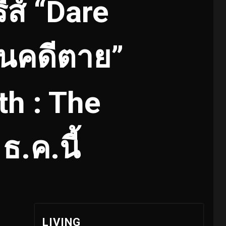
ส์ “Dare
็นคดีตาย”
th : The
.ค.นี้
LIVING