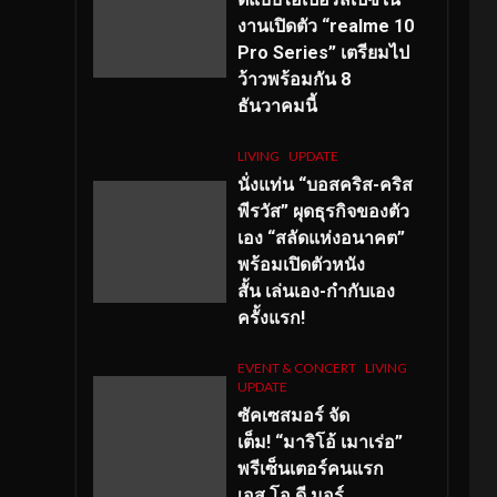
งานเปิดตัว “realme 10
Pro Series” เตรียมไป
ว้าวพร้อมกัน 8
ธันวาคมนี้
LIVING
UPDATE
นั่งแท่น “บอสคริส-คริส
พีรวัส” ผุดธุรกิจของตัว
เอง “สลัดแห่งอนาคต”
พร้อมเปิดตัวหนัง
สั้น เล่นเอง-กำกับเอง
ครั้งแรก!
EVENT & CONCERT
LIVING
UPDATE
ซัคเซสมอร์ จัด
เต็ม
!
“มาริโอ้ เมาเร่อ”
พรีเซ็นเตอร์คนแรก
เอส
.โอ.ดี มอร์