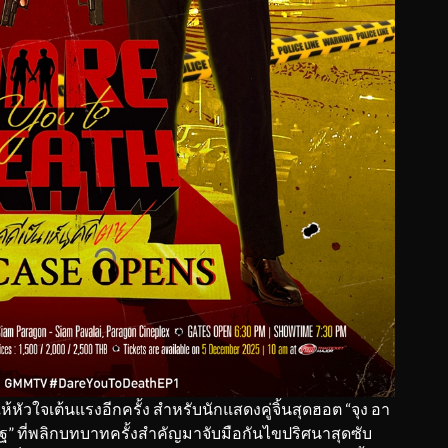
วใจเต้นแรงอีกครั้ง สำหรับนักแสดงคู่จิ้นสุดฮอต “จุง อา
สริฐ” ที่พลิกบทบาทครั้งสำคัญมาจับมือกันไขปริศนาสุดซับ