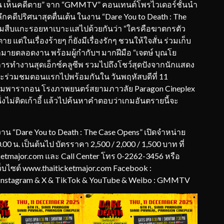
เป็น เห็นคดีตาย” จาก “GMMTV” คอนเทนต์โพรไวเดอร์ชั้นนำ
ึกคดีปริศนาสุดตื่นเต้น ในงาน “Dare You to Death : The
่วมสืบแกะรอยหาเบาะแสไปด้วยกันว่า “ใครคือฆาตกรตัว
าย แต่ในเรื่องร้ายๆ ก็ยังมีเรื่องรักๆ ชวนให้ใจสั่น ร่วมเก็บ
ายตลอดงาน พร้อมผู้กำกับฯ มากฝีมือ “เจตษ์ บุณโย
วการทำงานสุดเอ็กซ์คลูซีพ รวมไปถึงโชว์สุดปังจากนักแสดง
่อนจะร่วมชมตอนแรกไปพร้อมกันใน วันพฤหัสบดีที่ 11
สยามพารากอน โรงภาพยนตร์สยามภาวลัย Paragon Cineplex
งไม่ติดเก้าอี้ แล้วไปค้นหาคำตอบว่าเกมอันตรายนี้จะ
าน “Dare You to Death : The Case Opens” เปิดจำหน่าย
.00 น. เป็นต้นไป บัตรราคา 2,500 / 2,000 / 1,500 บาท ที่
ketmajor.com และ Call Center โทร 0-2262-3456 หรือ
ว็บไซต์ www.thaiticketmajor.com Facebook :
Instagram & X & TikTok & YouTube & Weibo : GMMTV