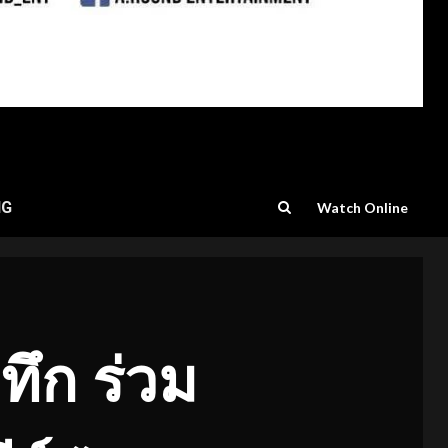
NG
Watch Online
ทึก ร่วม