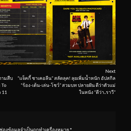
Next
ตามสืบ
“แจ็คกี้ ชาเคอลีน” สลัดลุค! ลุยเพิ่มน้ำหนัก อัปสกิล
u To
“ร้อง-เต้น-เล่น-โชว์” สวมบท ปลายฝัน ดีว่าตัวแม่
ก 11
ในหนัง “ดีว่า..ราวี”
ช่องข้อมูลจำเป็นถูกทำเครื่องหมาย
*