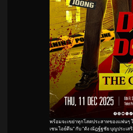
พร้อมจะเขย่าทุกโสตประสาทของแฟนๆ ให้หั
เชน ไอย์ดึน” กับ “ดัง ณัฎฐ์ฐชัย บุญประเ