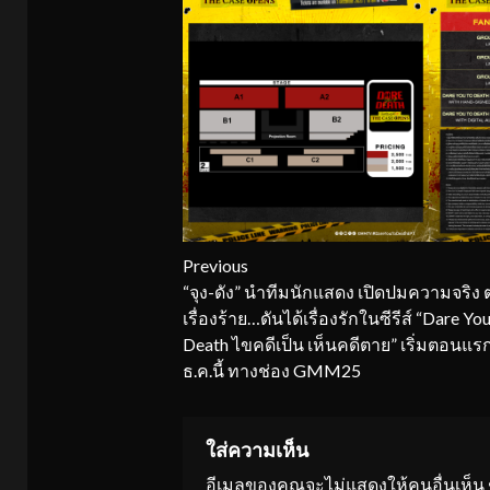
Continue
Previous
“จุง-ดัง” นำทีมนักแสดง เปิดปมความจริง 
Reading
เรื่องร้าย…ดันได้เรื่องรักในซีรีส์ “Dare Yo
Death ไขคดีเป็น เห็นคดีตาย” เริ่มตอนแร
ธ.ค.นี้ ทางช่อง GMM25
ใส่ความเห็น
อีเมลของคุณจะไม่แสดงให้คนอื่นเห็น