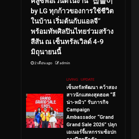
คลูซีฟอีเวนต์ในงาน “집들이
by LG ทุกก้าวของการใช้ชีวิต
ในบ้าน เริ่มต้นกับแอลจี”
พร้อมทัพศิลปินไทยร่วมสร้าง
สีสัน ณ เซ็นทรัลเวิลด์ 4-9
มิถุนายนนี้
2 เดือน ago
admin
LIVING
UPDATE
เซ็นทรัลพัฒนา คว้าสอง
สาวนักแสดงสุดฮอต “ลี
น่า-หมิว” รับภารกิจ
Campaign
Ambassador “Grand
Grand Sale 2026” ปลุก
เอเนอร์จี้มหกรรมช้อปก