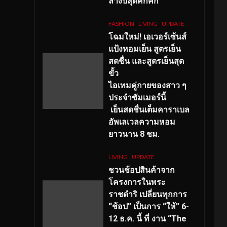
ลางปีสุดคึกคัก
FASHION
LIVING
UPDATE
โฉมใหม่
! เอเวอร์เซ้นส์
แป้งหอมเย็น สูตรเย็น
สดชื่น และสูตรเย็นสุด
ขั้ว
ไอเทมคู่กายของสาว ๆ
ประจำซัมเมอร์นี้
เย็นสดชื่นเต็มคาราเบล
อัพเลเวลความหอม
ยาวนาน
8
ชม.
LIVING
UPDATE
ชวนช้อปสินค้าจาก
โครงการในพระ
ราชดำริ เปลี่ยนทุกการ
“ช้อป” เป็นการ “ให้” 6-
12 ธ.ค. นี้ ที่ งาน “The