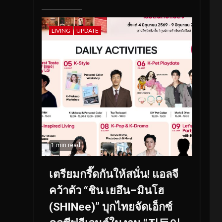
LIVING
UPDATE
1 min read
เตรียมกรี๊ดกันให้สนั่น! แอลจี
คว้าตัว “ชิน เยอึน–มินโฮ
(SHINee)” บุกไทยจัดเอ็กซ์