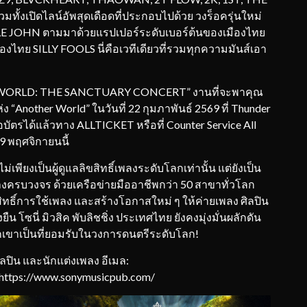
ั้งเปิดไลน์อัพสุดเดือดที่ประกอบไปด้วย วงร็อครุ่นใหม่
 JOHN ตามมาด้วยแรปเปอร์ระดับเบอร์ต้นของเมืองไทย
 SILLY FOOLS นี่คือเวทีเดียวที่รวมทุกความมันส์เอา
R WORLD: THE SANCTUARY CONCERT” งานที่จะพาคุณ
่ง “Another World” ในวันที่ 22 กุมภาพันธ์ 2569 ที่ Thunder
ัตรได้แล้วทาง ALLTICKET หรือที่ Counter Service All
29 พฤศจิกายนนี้
ม่เพียงเป็นผู้ดูแลลิขสิทธิ์เพลงระดับโลกเท่านั้น แต่ยังเป็น
่างครบวงจร ด้วยเครือข่ายมืออาชีพกว่า 50 สาขาทั่วโลก
ิทธิ์การใช้เพลง และสร้างโอกาสใหม่ ๆ ให้ค่ายเพลง ศิลปิน
ืน โซนี่ มิวสิค พับลิชชิ่ง ประเทศไทย ยังคงมุ่งมั่นผลักดัน
วกเขาเป็นที่ยอมรับในวงการดนตรีระดับโลก!
ลปิน และนักแต่งเพลง อีเมล:
 https://www.sonymusicpub.com/