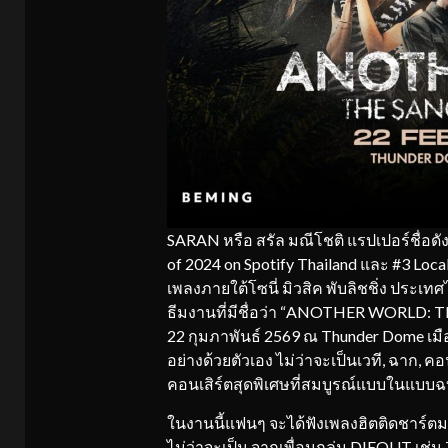
SARAN หรือ สรัล มณีโชติ แรปเปอร์ชื่อ
of 2024 on Spotify Thailand และ #3 Local
เพลงภายใต้โซนี่ มิวสิค พับลิชชิ่ง ประ
ธีมงานที่มีชื่อว่า “ANOTHER WORLD: T
22 กุมภาพันธ์ 2569 ณ Thunder Dome เมือ
อย่างด้วยตัวเอง ไม่ว่าจะเป็นเวที, ฉาก,
คอนเสิร์ตสุดพิเศษที่สมบูรณ์แบบในแบบฉ
ในงานนี้แฟนๆ จะได้ฟังเพลงฮิตติดชาร์ต
ไม่ว่าจะเป็น จากเพื่อนกลุ่ม DIEOUT เ