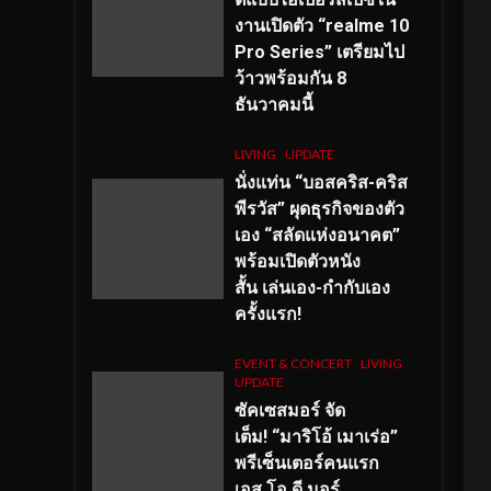
งานเปิดตัว “realme 10
Pro Series” เตรียมไป
ว้าวพร้อมกัน 8
ธันวาคมนี้
LIVING
UPDATE
นั่งแท่น “บอสคริส-คริส
พีรวัส” ผุดธุรกิจของตัว
เอง “สลัดแห่งอนาคต”
พร้อมเปิดตัวหนัง
สั้น เล่นเอง-กำกับเอง
ครั้งแรก!
EVENT & CONCERT
LIVING
UPDATE
ซัคเซสมอร์ จัด
เต็ม
!
“มาริโอ้ เมาเร่อ”
พรีเซ็นเตอร์คนแรก
เอส
.โอ.ดี มอร์