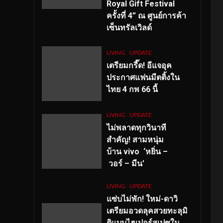
Royal Gift Festival
ครั้งที่ 4” ณ ศูนย์การค้า
เซ็นทรัลเวิลด์
LIVING
UPDATE
เตรียมกรี๊ด! อีแจอุค
ประกาศแฟนมีตติ้งใน
ไทย 4 กพ 66 นี้
LIVING
UPDATE
ไม่พลาดทุกวินาที
สำคัญ
! สามหนุ่ม
บ้าน vivo ‘หยิ่น –
วอร์ – มีน’
LIVING
UPDATE
แซ่บไม่พัก! ใหม่-ดาวิ
เตรียมอวดลุคสวยทะลุมิ
ติแบบไฮเปอร์สเปซใน