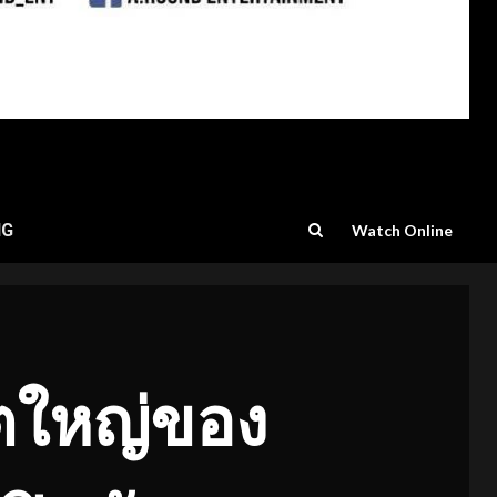
NG
Watch Online
์ตใหญ่ของ