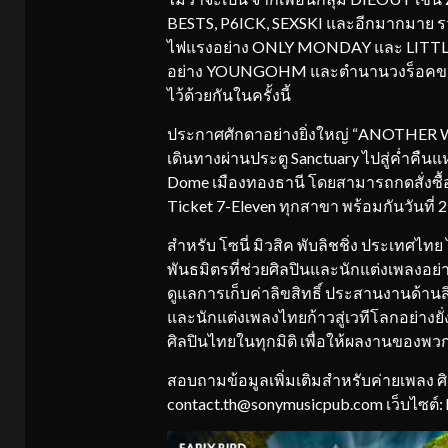
BESTS, P6ICK, SEXSKI และอีกมากมาย รวมท
ไฟแรงอย่าง ONLY MONDAY และ LITTLE
อย่าง YOUNGOHM และตำนานวงร็อคของไทย
ไว้ด้วยกันในครั้งนี้
ประกาศศักดาอย่างยิ่งใหญ่ “ANOTHE
เดินทางผ่านประตู Sanctuary ไปสู่ค่ำคืนแห
Dome เมืองทองธานี โดยสามารถกดสั่งซื้อบ
Ticket 7-Eleven ทุกสาขา พร้อมกันวันที่ 
สำหรับ โซนี่ มิวสิค พับลิชชิ่ง ประเทศไทย ไ
พันธมิตรที่ช่วยศิลปินและนักแต่งเพลงอย
ดูแลการเก็บค่าลิขสิทธิ์ ประสานงานด้านส
และนักแต่งเพลงไทยก้าวสู่เวทีโลกอย่างยั่งย
ศิลปินไทยในทุกมิติ เพื่อให้ผลงานของพ
สอบถามข้อมูลเพิ่มเติมสำหรับค่ายเพลง ศิ
contact.th@sonymusicpub.com เว็บไซต์: