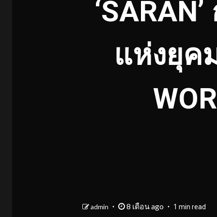
‘SARAN’ 
แห่งยุค
WOR
8 เดือน ago
admin
1 min read