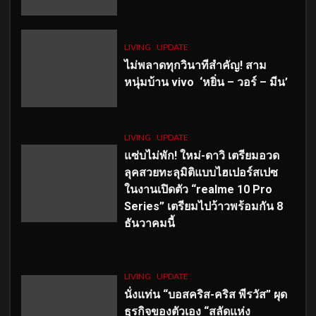
LIVING
UPDATE
ไม่พลาดทุกวินาทีสำคัญ
! สาม
หนุ่มบ้าน vivo ‘หยิ่น – วอร์ – มีน’
LIVING
UPDATE
แซ่บไม่พัก! ใหม่-ดาวิ เตรียมอวด
ลุคสวยทะลุมิติแบบไฮเปอร์สเปซ
ในงานเปิดตัว “realme 10 Pro
Series” เตรียมไปว้าวพร้อมกัน 8
ธันวาคมนี้
LIVING
UPDATE
นั่งแท่น “บอสคริส-คริส พีรวัส” ผุด
ธุรกิจของตัวเอง “สลัดแห่ง