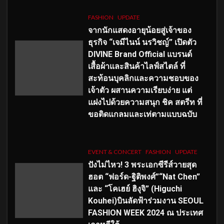
FASHION
UPDATE
จากนักแสดงอายุน้อยสู่เจ้าของ
ธุรกิจ “เจมีไนน์ นรวิชญ์” เปิดตัว
DIVINE Brand Official แบรนด์
เสื้อผ้าและสินค้าไลฟ์สไตล์ ที่
สะท้อนบุคลิกและความชอบของ
เจ้าตัว ผสานความเรียบง่าย แต่
แฝงไปด้วยความสนุก ชิค สตรีท ที่
ขอติดแกลมและเท่ตามแบบฉบับ
EVENT & CONCERT
FASHION
UPDATE
ปังไม่ไหว! 3 พระเอกซีรีส์วายสุด
ฮอต “ฟอร์ด-ฐิติพงศ์”“Nat Chen”
และ “โคเฮย์ ฮิงุจิ” (Higuchi
Kouhei)บินลัดฟ้าร่วมงาน SEOUL
FASHION WEEK 2024 ณ ประเทศ