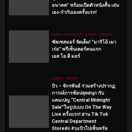
อนาคต” พร้อมเปิดตัวหนังสั้น เล่น
เอง-กำกับเองครั้งแรก!
EVENT & CONCERT
LIVING
UPDATE
ซัคเซสมอร์ จัดเต็ม
!
“มาริโอ้ เมา
เร่อ” พรีเซ็นเตอร์คนแรก
เอส
.โอ.ดี มอร์
LIVING
UPDATE
บิว – จักรพันธ์ ร่วมสร้างปรากฏ
การณ์การช้อปสุดสนุก กับ
แคมเปญ “Central Midnight
Sale”ในรูปแบบ On The Way
Live ครั้งแรก! ผ่าน Tik Tok
Central Department
Storeส่ง #บะบิวไปเซ็นทรัล