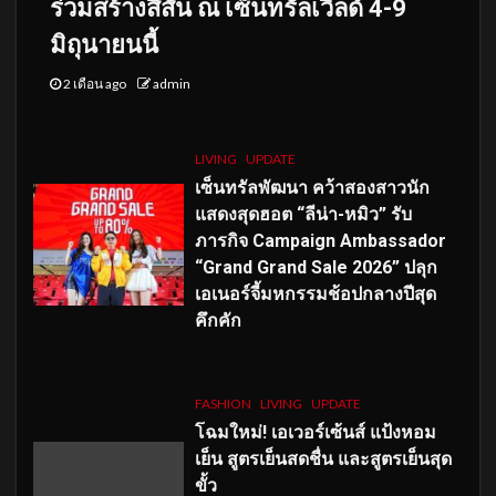
ร่วมสร้างสีสัน ณ เซ็นทรัลเวิลด์ 4-9
มิถุนายนนี้
2 เดือน ago
admin
LIVING
UPDATE
เซ็นทรัลพัฒนา คว้าสองสาวนัก
แสดงสุดฮอต “ลีน่า-หมิว” รับ
ภารกิจ Campaign Ambassador
“Grand Grand Sale 2026” ปลุก
เอเนอร์จี้มหกรรมช้อปกลางปีสุด
คึกคัก
FASHION
LIVING
UPDATE
โฉมใหม่
! เอเวอร์เซ้นส์ แป้งหอม
เย็น สูตรเย็นสดชื่น และสูตรเย็นสุด
ขั้ว