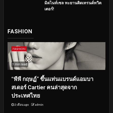
มิดไนท์เซล ทะยานติดเทรนด์ทวิต
เตอร์!
FASHION
FASHION
1 min read
“พีพี กฤษฏ์” ขึ้นแท่นแบรนด์แอมบา
สเดอร์ Cartier คนล่าสุดจาก
ประเทศไทย
2 เดือน ago
admin