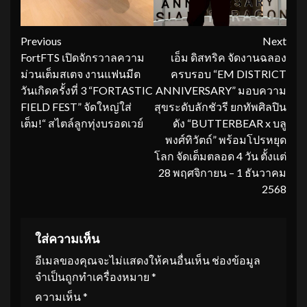
Continue
Previous
Next
FortFTS เปิดจักรวาลความ
เอ็ม ดิสทริค จัดงานฉลอง
Reading
ม่วนเต็มสเตจ งานแฟนมีต
ครบรอบ “EM DISTRICT
วันเกิดครั้งที่ 3 “FORTASTIC
ANNIVERSARY” มอบความ
FIELD FEST” จัดใหญ่ใส่
สุขระดับลักชัวรี ยกทัพศิลปิน
เต็ม!“ สไตล์ลูกทุ่งบรอดเวย์
ดัง “BUTTERBEAR x บลู
พงศ์ทิวัตถ์” พร้อมโปรหยุด
โลก จัดเต็มตลอด 4 วัน ตั้งแต่
28 พฤศจิกายน – 1 ธันวาคม
2568
ใส่ความเห็น
อีเมลของคุณจะไม่แสดงให้คนอื่นเห็น
ช่องข้อมูล
จำเป็นถูกทำเครื่องหมาย
*
ความเห็น
*