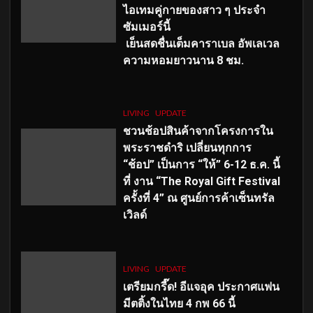
ไอเทมคู่กายของสาว ๆ ประจำ
ซัมเมอร์นี้
เย็นสดชื่นเต็มคาราเบล อัพเลเวล
ความหอมยาวนาน
8
ชม.
LIVING
UPDATE
ชวนช้อปสินค้าจากโครงการใน
พระราชดำริ เปลี่ยนทุกการ
“ช้อป” เป็นการ “ให้” 6-12 ธ.ค. นี้
ที่ งาน “The Royal Gift Festival
ครั้งที่ 4” ณ ศูนย์การค้าเซ็นทรัล
เวิลด์
LIVING
UPDATE
เตรียมกรี๊ด! อีแจอุค ประกาศแฟน
มีตติ้งในไทย 4 กพ 66 นี้