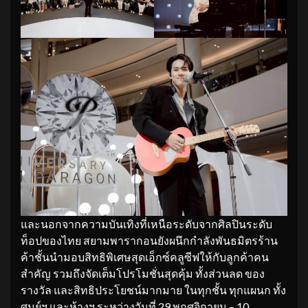
และนอกจากความบันเทิงที่เหนือระดับจากศิลปินระดับ
ท็อปของไทย สยามพารากอนยังผนึกกำลังพันธมิตรร้าน
ค้าชั้นนำมอบสิทธิพิเศษสุดเอ็กซ์คลูซีฟให้กับลูกค้าคน
สำคัญ รวมถึงจัดเต็มโปรโมชั่นสุดคุ้ม ทั้งส่วนลด ของ
รางวัล และสิทธิประโยชน์มากมาย ในทุกชั้น ทุกแผนก ทั้ง
ศูนย์ฯ และห้างฯ ระหว่างวันที่ 29 พฤศจิกายน – 10