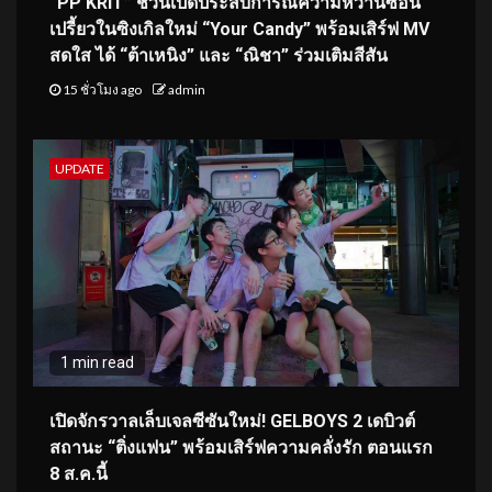
“PP KRIT” ชวนเปิดประสบการณ์ความหวานซ่อน
เปรี้ยวในซิงเกิลใหม่ “Your Candy” พร้อมเสิร์ฟ MV
สดใส ได้ “ต้าเหนิง” และ “ณิชา” ร่วมเติมสีสัน
15 ชั่วโมง ago
admin
UPDATE
1 min read
เปิดจักรวาลเล็บเจลซีซันใหม่! GELBOYS 2 เดบิวต์
สถานะ “ติ่งแฟน” พร้อมเสิร์ฟความคลั่งรัก ตอนแรก
8 ส.ค.นี้