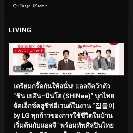
1 วัน ago
admin
LIVING
LIVING
UPDATE
1 min read
เตรียมกรี๊ดกันให้สนั่น! แอลจีคว้าตัว
“ชิน เยอึน–มินโฮ (SHINee)” บุกไทย
จัดเอ็กซ์คลูซีฟอีเวนต์ในงาน “집들이
by LG ทุกก้าวของการใช้ชีวิตในบ้าน
เริ่มต้นกับแอลจี” พร้อมทัพศิลปินไทย