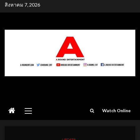
Skip
สิงหาคม 7, 2026
to
content
Primary
Watch Online
Menu
UPDATE