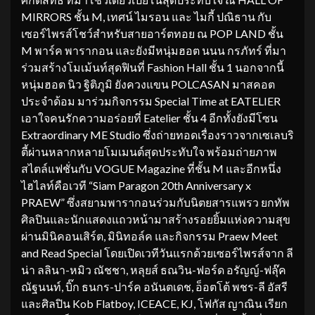
MIRRORS ชั้น M, เทศน์ ไมรอน และ ไมกี้ ปณิธาน กับ
เซอร์ไพรส์โชว์สำหรับสายอาร์ตทอย ณ POP LAND ชั้น
M พาร์ค พารากอน และยังมีหนุ่มฮอต นนน กรภัทร์ ที่มา
ร่วมสร้างโมเม้นท์สุดฟินที่ Fashion Hall ชั้น 1 นอกจากนี้
หนุ่มฮอต นิว ฐิติภูมิ ยังควงแขน POLCASAN มาสคอต
ประจำด้อม มาร่วมกิจกรรม Special Time at EATELIER
เอาใจคนรักความอร่อยที่ Eatelier ชั้น 4 อีกทั้งยังมีโซน
Extraordinary ME Studio ซึ่งถ่ายทอดเรื่องราวจากเซเลบริ
ตี้ผ่านหลากหลายโมเมนต์สุดประทับใจ พร้อมถ่ายภาพ
สไตล์แฟชั่นกับ VOGUE Magazine ที่ชั้น M และอีกหนึ่ง
ไฮไลท์คือเวที “Siam Paragon 20th Anniversary x
PRAEW” ซึ่งสยามพารากอนร่วมกับนิตยสารแพรว ยกทัพ
ศิลปินและนักแสดงแถวหน้ามาสร้างรอยยิ้มแห่งความสุข
ผ่านมินิคอนเสิร์ต, มินิทอล์ค และกิจกรรม Praew Meet
and Read Special โดยเปิดเวทีวันแรกด้วยเซอร์ไพรส์จาก ลี
น่า ลลินา-หมิว ณัชชา, หลุยส์ ธณวิน-ฟอร์ด อรัญญ์-ฟลุ๊ค
ณัฐนนท์, บิ๊ก ธนกร-ปาร์ค อนันตเดช, อ็อตโต้ พชร-ลี อัสรี
และศิลปิน Kob Flatboy, ICEACE, KJ, โฟกัส ญาณิน เรียก