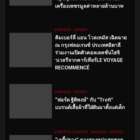
เครื่องเพชรมูลค่าหลายล้านบาท
FASHION
UPDATE
คิมเบอร์ลี่ แอน โวลเทมัส เฉิดฉาย
ณ กรุงฟลอเรนซ์ ประเทศอิตาลี
ร่วมงานเปิดตัวคอลเลคชั่นไฮจิ
วเวลรีจากคาร์เทียร์LE VOYAGE
RECOMMENCÉ
FASHION
UPDATE
“ฟอร์ด ฐิติพงษ์” กับ “Trofi”
แบรนด์เสื้อผ้าที่ใฝ่ฝันมาตั้งแต่เด็ก
EVENT & CONCERT
FASHION
UPDATE
“เลดี้ปราง” ควงสองหนุ่มสุดฮอต