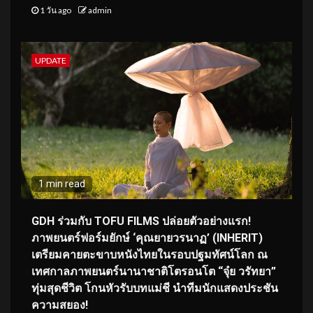
1 วัน ago
admin
UPDATE
1 min read
GDH ร่วมกับ TOFU FILMS ปล่อยตัวอย่างแรก!
ภาพยนตร์ฟอร์มยักษ์ ‘คุณยายวรนาฏ’ (INHERIT)
เตรียมคายตะขาบหนังไทยในรอบปฐมทัศน์โลก ณ
เทศกาลภาพยนตร์นานาชาติโตรอนโต “จุ๋ย วรัทยา”
ทุ่มสุดชีวิต โกนหัวรับบทแม่ชี นำทีมนักแสดงประชัน
ความสยอง!