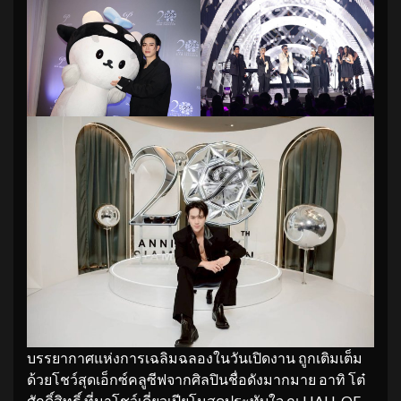
บรรยากาศแห่งการเฉลิมฉลองในวันเปิดงาน ถูกเติมเต็ม
ด้วยโชว์สุดเอ็กซ์คลูซีฟจากศิลปินชื่อดังมากมาย อาทิ โต๋
ศักดิ์สิทธิ์ ที่มาโชว์เดี่ยวเปียโนสุดประทับใจ ณ HALL OF