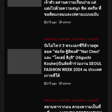
เจ้าตัว ผสานความเรียบง่าย แต่
แฝงไปด้วยความสนุก ชิค สตรีท ที่
ขอติดแกลมและเท่ตามแบบฉบับ
2 ปี ago
admin
EVENT & CONCERT
FASHION
UPDATE
ปังไม่ไหว! 3 พระเอกซีรีส์วายสุด
ฮอต “ฟอร์ด-ฐิติพงศ์”“Nat Chen”
และ “โคเฮย์ ฮิงุจิ” (Higuchi
Kouhei)บินลัดฟ้าร่วมงาน SEOUL
FASHION WEEK 2024 ณ ประเทศ
เกาหลีใต้
2 ปี ago
admin
EVENT & CONCERT
FASHION
UPDATE
สยามพารากอน ครองความเป็นที่