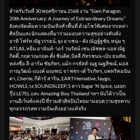
สำหรับวันที่ 30 พฤศจิกายน 2568 งาน “Siam Paragon
20th Anniversary: A Journey of Extraordinary Dreams”
ยังคงจัดเต็มความบันเทิงทั่วพื้นที่ ด้วยโชว์พิเศษจากเหล่า
ศิลปินและนักแสดงที่มาร่วมมอบความสุขอย่างคับคั่ง
อาทิ โฟร์ท ณัฐวรรธน์, จุง อาเชน – ดัง ณัฎฐ์ฐชัย, หนุ่ม ๆ
ATLAS, หยิ่น อานันท์-วอร์ วนรัตน์ เชน ณัชพล-บอส ณัฐ
กิตติ์, กฤต รณกฤต-ตั๋ง ชินดิศ, บิลลี่ ภัทรชนน-เบ้บ ธนทัต,
หล่งซื่อ ลี-อาร์ม ชัยภัทร, แม้ก กรธัสส์-ณฐ ณฐสิชณ์, มอส
ภาณุวัฒน์-แบงค์ มณฑป, จา พชร-เต้ วีรภัทร, แพทริคอนัน
ดา, Cheriie, กีต้าร์ สาริน, EARTHernative, faygo,
HOWLS,วง SOUNDSLEEP, 5 สาว Sugar ‘N Spice, บอยก
รุ๊ป LE7EL และ Amazing Boy Thailand ฯลฯ นับได้ว่าเป็น
งานอีเว้นท์แห่งปี ที่รวมตัวศิลปินไทยมามอบความสุขครบ
ทุกอรรถรสความบันเทิงอย่างแท้จริง